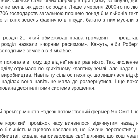
вом. Скільки саме білих фермерів при цьому загинуло, до
але не менш як десяток родин. Лише з червня 2000-го по л
2706 господарств загальною площею понад 6 мільйонів гек
о зі їхніх земель фактично в нікуди, багато з них мусили
вся розділ 21, який обмежував права громадян — представ
 розділ назвали «чорним расизмом». Кажуть, ніби Робер
володітиме землею в Зімбабве.
полягала в тому, що від неї не виграв ніхто. Так, численне
ділу отримало по крихітному клаптику землі, але надалі 
 виробництва. Навіть ту сільгосптехніку, що лишилася від 
наділах вона навіть не мала де розвернутися. І ще важл
рювана десятиліттями система зрошення.
й прем’єр-міністр Родезії потомствений фермер Ян Сміт. І н
же короткий проміжок часу виявилося відкинутим назад н
що більшість місцевого населення, не бачачи перспектив у 
обництві, кидала напризволяще свої ділянки, що коштувал