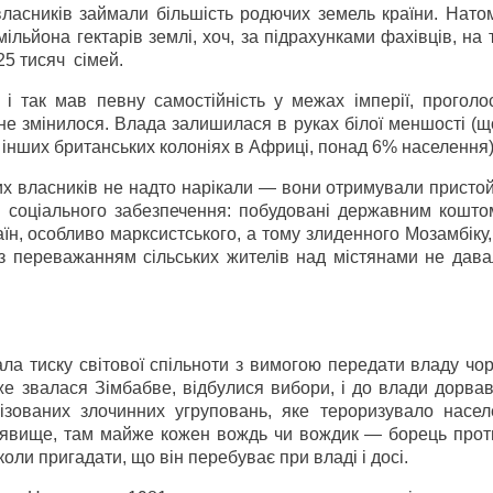
ласників займали більшість родючих земель країни. Натом
льйона гектарів землі, хоч, за підрахунками фахівців, на 
25 тисяч сімей.
 і так мав певну самостійність у межах імперії, проголо
е змінилося. Влада залишилася в руках білої меншості (щ
 інших британських колоніях в Африці, понад 6% населення)
их власників не надто нарікали — вони отримували пристой
м соціального забезпечення: побудовані державним кошто
раїн, особливо марксистського, а тому злиденного Мозамбіку
 з переважанням сільських жителів над містянами не дава
а тиску світової спільноти з вимогою передати владу чор
вже звалася Зімбабве, відбулися вибори, і до влади дорва
ізованих злочинних угруповань, яке тероризувало насел
 явище, там майже кожен вождь чи вождик — борець проти
коли пригадати, що він перебуває при владі і досі.