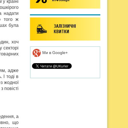
 у країні
ошкірого
а надати
о того ж
ошах була
ЗАЛІЗНИЧНІ
КВИТКИ
один, хоч
у секторі
Ми в Google+
товарних
ям, адже
 І тоді в
ез жодної
з повісті
едення, а
ивно, що