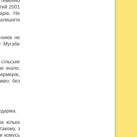
стеменно
ютий 2001
тарів. Не
 залишити
ників не
т Мугабе
 сільське
не знало,
фермерів,
иво: без
едарма.
а кілька
такому, з
и комусь