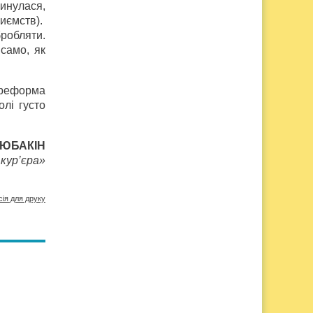
минулася,
риємств).
бробляти.
 само, як
а реформа
лі густо
ЛЮБАКІН
кур’єра»
сія для друку