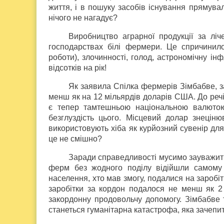
життя, і в пошуку засобів існування прямува
нічого не нагадує?
Виробництво аграрної продукції за лі
господарствах білі фермери. Це спричинил
роботи), злочинності, голод, астрономічну ін
відсотків на рік!
Як заявила Спілка фермерів Зімбабве, за
менш як на 12 мільярдів доларів США. До реч
є тепер тамтешньою національною валютою
безглуздість цього. Місцевий долар знеціню
використовують хіба як курйозний сувенір для
це не смішно?
Заради справедливості мусимо зауважити:
ферм без жодного поділу відійшли самому
населення, хто мав змогу, подалися на заробітк
заробітки за кордон подалося не менш як 2 
закордонну продовольчу допомогу. Зімбабве т
станеться гуманітарна катастрофа, яка зачепить