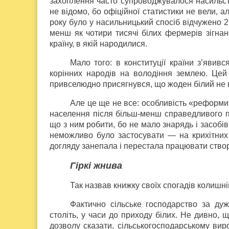
захоплення часто супроводжувалося насильст
не відомо, бо офіційної статистики не вели, 
року було у насильницький спосіб відчужено 
менш як чотири тисячі білих фермерів зігнан
країну, в якій народилися.
Мало того: в конституції країни з’яви
корінних народів на володіння землею. Цей
привселюдно присягнувся, що жоден білий не 
Але це ще не все: особливість «реформи» 
населення після більш-менш справедливого по
що з ним робити, бо не мало знарядь і засобів
неможливо було застосувати — на крихітних 
догляду занепала і перестала працювати ство
Гіркі жнива
Так назвав книжку своїх спогадів колишні
Фактично сільське господарство за ду
століть, у часи до приходу білих. Не дивно, 
дозволу сказати, сільськогосподарському вир