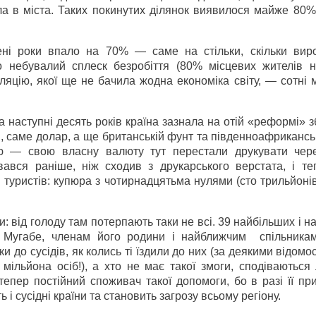
ла в міста. Таких покинутих ділянок виявилося майже 80%
чені роки впало на 70% — саме на стільки, скільки вир
о небувалий сплеск безробіття (80% місцевих жителів 
фляцію, якої ще не бачила жодна економіка світу, — сотні 
 наступні десять років країна зазнала на отій «реформі» з
і, саме долар, а ще британській фунт та південноафриканс
 — свою власну валюту тут перестали друкувати чер
вався раніше, ніж сходив з друкарського верстата, і те
 туристів: купюра з чотирнадцятьма нулями (сто трильйоні
 від голоду там потерпають таки не всі. 39 найбільших і 
 Мугабе, членам його родини і найближчим спільника
и до сусідів, як колись ті їздили до них (за деякими відомо
мільйона осіб!), а хто не має такої змоги, сподіваються
епер постійний споживач такої допомоги, бо в разі її пр
 і сусідні країни та становить загрозу всьому регіону.