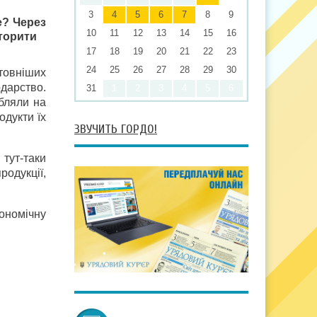
3
4
5
6
7
8
9
е? Через
10
11
12
13
14
15
16
торити
17
18
19
20
21
22
23
24
25
26
27
28
29
30
штовніших
одарство.
31
1
2
3
4
5
6
бляли на
одукти їх
ЗВУЧИТЬ ГОРДО!
тут-таки
родукції,
ономічну