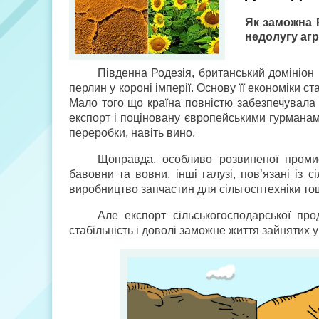
Як заможна 
недолугу аг
Південна Родезія, британський домініон
перлин у короні імперії. Основу її економіки 
Мало того що країна повністю забезпечувала
експорт і поціновану європейськими гурманами
переробки, навіть вино.
Щоправда, особливо розвиненої промис
бавовни та вовни, інші галузі, пов’язані із 
виробництво запчастин для сільгосптехніки то
Але експорт сільськогосподарської про
стабільність і доволі заможне життя зайнятих у 