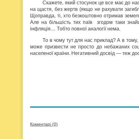
Скажете, який стосунок це все має до н
на щастя, без жертв (якщо не рахувати загиб
Щоправда, ті, хто безкоштовно отримав земельн
Але на більшість тих паїв згодом таки знайш
інфляція… Тобто повної аналогії нема.
То в чому тут для нас приклад? А в том
може призвести не просто до небажаних соціа
населеної країни. Негативний досвід — теж дос
Коментарі (0)