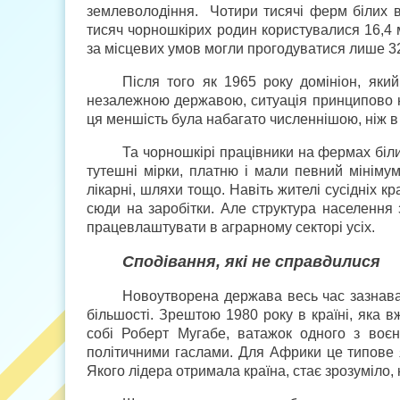
землеволодіння. Чотири тисячі ферм білих в
тисяч чорношкірих родин користувалися 16,4 мі
за місцевих умов могли прогодуватися лише 3
Після того як 1965 року домініон, який
незалежною державою, ситуація принципово н
ця меншість була набагато численнішою, ніж в
Та чорношкірі працівники на фермах біл
тутешні мірки, платню і мали певний мініму
лікарні, шляхи тощо. Навіть жителі сусідніх к
сюди на заробітки. Але структура населення
працевлаштувати в аграрному секторі усіх.
Сподівання, які не справдилися
Новоутворена держава весь час зазнавал
більшості. Зрештою 1980 року в країні, яка 
собі Роберт Мугабе, ватажок одного з воєн
політичними гаслами. Для Африки це типове
Якого лідера отримала країна, стає зрозуміло, 