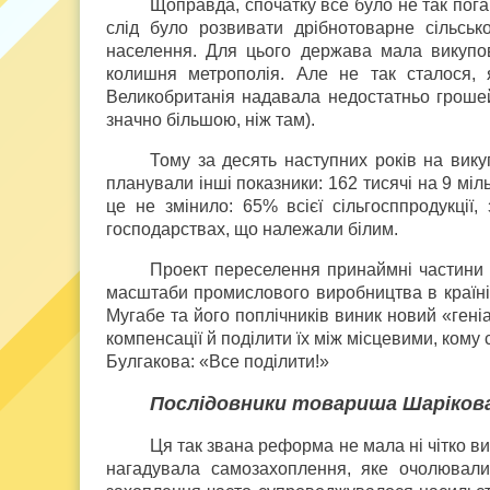
Щоправда, спочатку все було не так поган
слід було розвивати дрібнотоварне сільськ
населення. Для цього держава мала викупов
колишня метрополія. Але не так сталося,
Великобританія надавала недостатньо грошей 
значно більшою, ніж там).
Тому за десять наступних років на вику
планували інші показники: 162 тисячі на 9 міл
це не змінило: 65% всієї сільгосппродукці
господарствах, що належали білим.
Проект переселення принаймні частини 
масштаби промислового виробництва в країні н
Мугабе та його поплічників виник новий «гені
компенсації й поділити їх між місцевими, кому 
Булгакова: «Все поділити!»
Послідовники товариша Шаріков
Ця так звана реформа не мала ні чітко в
нагадувала самозахоплення, яке очолювал