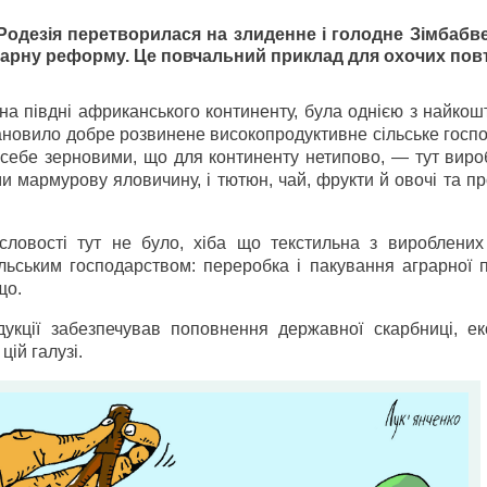
Родезія перетворилася на злиденне і голодне Зімбабв
рарну реформу. Це повчальний приклад для охочих пов
 на півдні африканського континенту, була однією з найко
становило добре розвинене високопродуктивне сільське госп
 себе зерновими, що для континенту нетипово, — тут виро
 мармурову яловичину, і тютюн, чай, фрукти й овочі та пр
ловості тут не було, хіба що текстильна з вироблених 
сільським господарством: переробка і пакування аграрної п
що.
дукції забезпечував поповнення державної скарбниці, ек
цій галузі.