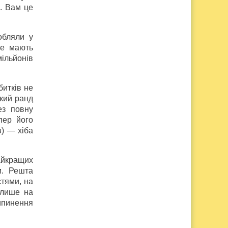
. Вам це
обляли у
не мають
мільйонів
битків не
ький ранд
ез повну
пер його
в) — хіба
найкращих
м. Решта
стями, на
 лише на
ипинення