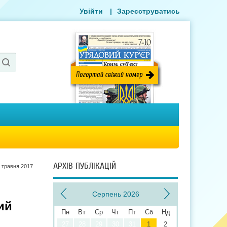
Увійти
|
Зареєструватись
АРХІВ ПУБЛІКАЦІЙ
 травня 2017
Серпень 2026
ий
Пн
Вт
Ср
Чт
Пт
Сб
Нд
27
28
29
30
31
1
2