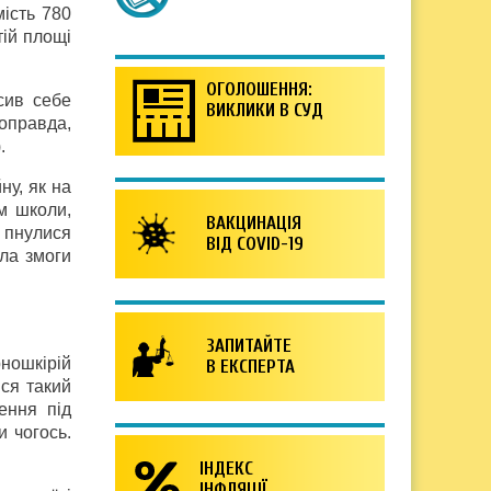
ість 780
тій площі
ОГОЛОШЕННЯ:
сив себе
ВИКЛИКИ В СУД
оправда,
.
ну, як на
м школи,
ВАКЦИНАЦІЯ
, пнулися
ВІД COVID-19
ла змоги
ЗАПИТАЙТЕ
ношкірій
В ЕКСПЕРТА
вся такий
ення під
 чогось.
ІНДЕКС
ІНФЛЯЦІЇ