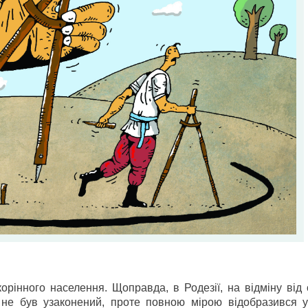
інного населення. Щоправда, в Родезії, на відміну від с
д не був узаконений, проте повною мірою відобразився у