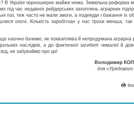
ас? В Україні чорношкірих майже нема. Земельна реформа 
лих під час недавніх рейдерських захоплень аграрних підп
і паї, теж часто не мали змоги, а подекуди і бажання їх о
лися охочі. Кількість заробітчан у нас трохи менша, так
у, що наочно бачимо, як покваплива й непродумана аграрн
льних наслідків, а до фактичної загибелі чималої й дово
від, не забуваймо про це!
Володимир КО
для «Урядового 
Вер