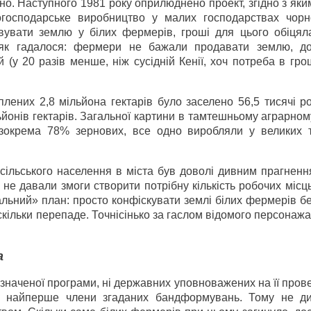
о. Наступного 1981 року оприлюднено проект, згідно з яким
огосподарське виробництво у малих господарствах чорн
увати землю у білих фермерів, гроші для цього обіцял
 як гадалося: фермери не бажали продавати землю, д
(у 20 разів менше, ніж сусідній Кенії, хоч потреба в гр
плених 2,8 мільйона гектарів було заселено 56,5 тисячі р
ьйонів гектарів. Загальної картини в тамтешньому аграрном
ї, зокрема 78% зернових, все одно виробляли у великих 
сільського населення в міста був доволі дивним прагненн
е давали змоги створити потрібну кількість робочих місць.
альний» план: просто конфіскувати землі білих фермерів б
скільки перепаде. Точнісінько за гаслом відомого персонажа 
а
изначеної програми, ні державних уповноважених на її пров
и найперше члени згаданих бандформувань. Тому не д