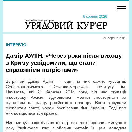
6 серпня 2026
21 серпня 2019
ІНТЕРВ’Ю
Дамір АУЛІН: «Через роки після виходу
з Криму усвідомили, що стали
справжніми патріотами»
25-річний Дамір Аулін — один із тих самих курсантів
Севастопольського військово-морського інституту ім.
Нахімова, які 21 березня 2014 року, під час окупації
півострову Росією, відмовилися мовчки спостерігати за
підняттям на плацу російського прапору. Вони зіпсували
окупантам свято, хором заспівавши гімн України. Тоді про
них довідалася вся країна.
Нині минуло вже більше п'яти років, діти виросли. Минулого
року Укрінформ вже знайомив читачів із цим молодим