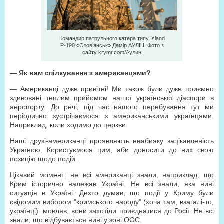
Командир патрульного катера типу Island
Р-190 «Слов’янськ» Дамір АУЛІН. Фото з
сайту krymr.com/Аулин
— Як вам спілкування з американцями?
— Американці дуже привітні! Ми також були дуже приємно
здивовані теплим прийомом нашої української діаспори в
аеропорту. До речі, під час нашого перебування тут ми
періодично зустрічаємося з американськими українцями.
Наприклад, коли ходимо до церкви.
Наші друзі-американці проявляють неабияку зацікавленість
Україною. Користуємося цим, аби доносити до них свою
позицію щодо подій.
Цікавий момент: не всі американці знали, наприклад, що
Крим історично належав Україні. Не всі знали, яка нині
ситуація в Україні. Дехто думав, що події у Криму були
свідомим вибором "кримського народу" (хоча там, взагалі-то,
українці): мовляв, вони захотіли приєднатися до Росії. Не всі
знали, що відбувається нині у зоні ООС.