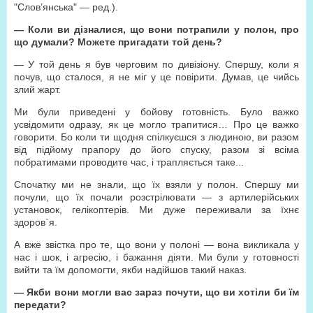
"Слов’янська" — ред.).
— Коли ви дізналися, що вони потрапили у полон, про
що думали? Можете пригадати той день?
— У той день я був черговим по дивізіону. Спершу, коли я
почув, що сталося, я не міг у це повірити. Думав, це чийсь
злий жарт.
Ми були приведені у бойову готовність. Було важко
усвідомити одразу, як це могло трапитися… Про це важко
говорити. Бо коли ти щодня спілкуєшся з людиною, ви разом
від підйому прапору до його спуску, разом зі всіма
побратимами проводите час, і трапляється таке...
Спочатку ми не знали, що їх взяли у полон. Спершу ми
почули, що їх почали розстрілювати — з артилерійських
установок, гелікоптерів. Ми дуже переживали за їхнє
здоров`я.
А вже звістка про те, що вони у полоні — вона викликала у
нас і шок, і агресію, і бажання діяти. Ми були у готовності
вийти та їм допомогти, якби надійшов такий наказ.
— Якби вони могли вас зараз почути, що ви хотіли би їм
передати?