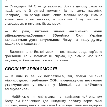
— Стандарти НАТО — це важливо. Вони в дечому схожі на
наші, але є й суттєві моменти. Їх не важко засвоїти,
насправді. На заваді стоїть лише мовний бар’єр. Більше
нічого нам і не заважає, в принципі. Тому ми так і
стараємося, вчимо англійську мову.
— До речі, питання знання англійської мови
військовослужбовцями Збройних Сил України
залишається дуже актуальним. Чому, на вашу думку,
важливо її вивчати?
— Вивчення англійської мови — це, насамперед, кар’єрне
зростання. Та й загалом: як відомо, що більше мов знає
людина, то більше життів вона проживає.
СВОЇХ НЕ ЗРІКАЄМОСЯ!
— Із ким із ваших побратимів, які, попри рішення
міжнародного трибуналу ООН, продовжують незаконно
утримуватися у полоні у Москві, ви найближче
спілкувалися?
— Найближче я спілкувався з капітаном-лейтенантом
Богданом Небилицею (до інциденту поблизу Керченської
протоки, планувалося, що саме Небилиця стане командиром