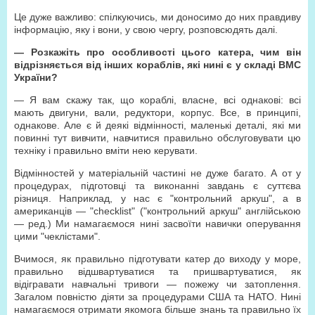
Це дуже важливо: спілкуючись, ми доносимо до них правдиву
інформацію, яку і вони, у свою чергу, розповсюдять далі.
— Розкажіть про особливості цього катера, чим він
відрізняється від інших кораблів, які нині є у складі ВМС
України?
— Я вам скажу так, що кораблі, власне, всі однакові: всі
мають двигуни, вали, редуктори, корпус. Все, в принципі,
однакове. Але є й деякі відмінності, маленькі деталі, які ми
повинні тут вивчити, навчитися правильно обслуговувати цю
техніку і правильно вміти нею керувати.
Відмінностей у матеріальній частині не дуже багато. А от у
процедурах, підготовці та виконанні завдань є суттєва
різниця. Наприклад, у нас є "контрольний аркуш", а в
американців — "checklist" ("контрольний аркуш" англійською
— ред.) Ми намагаємося нині засвоїти навички оперування
цими "чеклістами".
Вчимося, як правильно підготувати катер до виходу у море,
правильно відшвартуватися та пришвартуватися, як
відігравати навчальні тривоги — пожежу чи затоплення.
Загалом повністю діяти за процедурами США та НАТО. Нині
намагаємося отримати якомога більше знань та правильно їх