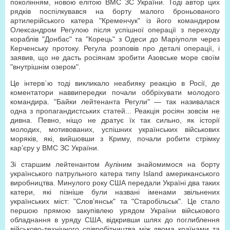
поколінням, новою елітою ВМС ЗС України. Тоді автор цих
рядків поспілкувався на борту малого броньованого
артилерійського катера "Кременчук" із його командиром
Олександром Регулою після успішної операції з переходу
кораблів "Донбас" та "Корець" з Одеси до Маріуполя через
Керченську протоку. Регула розповів про деталі операції, і
заявив, що не дасть росіянам зробити Азовське море своїм
"внутрішнім озером".
Це інтерв`ю тоді викликало неабияку реакцію в Росії, де
коментатори наввипередки почали оббріхувати молодого
командира. "Байки лейтенанта Регули" — так називалася
одна з пропагандистських статей... Реакція росіян зовсім не
дивна. Певно, ніщо не дратує їх так сильно, як історії
молодих, мотивованих, успішних українських військових
моряків, які, вийшовши з Криму, почали робити стрімку
кар’єру у ВМС ЗС України.
Зі старшим лейтенантом Ауліним знайомимося на борту
українського патрульного катера типу Island американського
виробництва. Минулого року США передали Україні два таких
катери, які пізніше були названі іменами звільнених
українських міст: "Слов’янськ" та "Старобільськ". Це стало
першою прямою закупівлею урядом України військового
обладнання в уряду США, відкривши шлях до поглиблення
військово-технічного співробітництва між двома країнами та