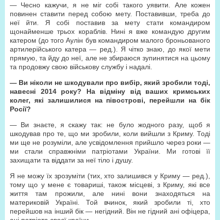
— Чесно кажучи, я не міг собі такого уявити. Але кожен
повинен ставити перед собою мету. Поставивши, треба до
неї йти. Я собі поставив за мету стати командиром
щонайменше трьох кораблів. Нині я вже командую другим
катером (до того Аулін був командиром малого броньованого
артилерійського катера — ред.). Я чітко знаю, до якої мети
прямую, та йду до неї, але не збираюся зупинятися на цьому
та продовжу свою військову службу і надалі.
— Ви ніколи не шкодували про вибір, який зробили тоді,
навесні 2014 року? На відміну від ваших кримських
колег, які залишилися на півострові, перейшли на бік
Росії?
— Ви знаєте, я скажу так: не було жодного разу, щоб я
шкодував про те, що ми зробили, коли вийшли з Криму. Тоді
ми ще не розуміли, але усвідомлення прийшло через роки —
ми стали справжніми патріотами України. Ми готові її
захищати та віддати за неї тіло і душу.
Я не можу їх зрозуміти (тих, хто залишився у Криму — ред.),
тому що у мене є товариші, також місцеві, з Криму, які все
життя там прожили, але нині вони знаходяться на
материковій Україні. Той вчинок, який зробили ті, хто
перейшов на інший бік — негідний. Він не гідний ані офіцера,