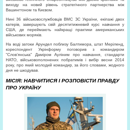
виходу на новий рівень стратегічного партнерства між
Вашингтоном та Києвом.
Нині 36 військовослужбовців ВМС ЗС України, екіпажі двох
катерів, завершують свій десятитижневий курс навчання у
США, де переймають найкращі практики американських
військових моряків.
На воді затоки Арундел поблизу Балтимора, штат Меріленд,
кореспондент Укрінформу поговорив з командиром
"Слов’янська" Даміром Ауліним про навчання, стандарти
НАТО, військовополонених побратимів і вибір весни 2014
року, про який молодий командир, за його словами, жодного
дня не шкодував.
МІСІЯ: НАВЧИТИСЯ І РОЗПОВІСТИ ПРАВДУ
ПРО УКРАЇНУ