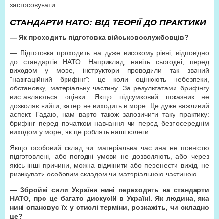
застосовувати.
СТАНДАРТИ НАТО: ВІД ТЕОРІЇ ДО ПРАКТИКИ
— Як проходить підготовка військовослужбовців?
— Підготовка проходить на дуже високому рівні, відповідно
до стандартів НАТО. Наприклад, навіть сьогодні, перед
виходом у море, інструктори проводили так званий
"навігаційний брифінг": це коли оцінюють небезпеки,
обстановку, матеріальну частину. За результатами брифінгу
виставляються оцінки. Якщо підсумковий показник не
дозволяє вийти, катер не виходить в море. Це дуже важливий
аспект. Гадаю, нам варто також запозичити таку практику:
брифінг перед початком навчання чи перед безпосереднім
виходом у море, як це роблять наші колеги.
Якщо особовий склад чи матеріальна частина не повністю
підготовлені, або погодні умови не дозволяють, або через
якісь інші причини, можна відмінити або перенести вихід, не
ризикувати особовим складом чи матеріальною частиною.
— Збройні сили України нині переходять на стандарти
НАТО, про це багато дискусій в Україні. Як людина, яка
нині опановує їх у стислі терміни, розкажіть, чи складно
це?