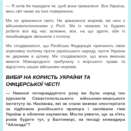
— Я хотів би передати їм, щоб вони трималися. Вся Україна,
весь світ чекає на їхнє повернення.
Ми не зрікаємося своїх. Не зрікаємося моряків, які нині є
військовополоненими у Росії. Ми їх чекаємо та будемо
робити все від нас залежне, все, на що здатні, аби їх
якнайшвидше звільнили з полону.
Ми сподіваємося, що Російська Федерація припинить свою
агресивну політику проти українського народу, проти України
як держави в цілому. Ми сподіваємося, що вона виконає
вимоги Міжнародного трибуналу з морського права та
відпустить наших військових моряків.
ВИБІР НА КОРИСТЬ УКРАЇНИ ТА
ОФІЦЕРСЬКОЇ ЧЕСТІ
— Навесні чотирнадцятого року ви були серед тих
курсантів Севастопольського військово-морського
інституту ім. Нахімова, які не стали мовчки спостерігати
за підйомом російського прапора і заспівали гімн
України в обличчя окупантам. Могли уявити, що за п'ять
років будете тут, у Балтиморі, на посаді командира
"Айленда"?