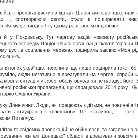
ібними.
осійські пропагандисти на кшталт Шарія миттєво підхопили
лів» і, спотворюючи факти, стали її поширювати ви
я «Кому це вигідно?» у цьому разі зовсім недоречне.
и й у Покровську. Тут чергову акцію «захисту російськ
ецького осередку Національної організації скаутів України Н
ому дусі, в соціальних мережах поширила заклик: «Моя рі
як яник!»
ання юних українців, пояснила, що лише поширила текст, бо
зуміло, люди негативно відреагували на чергові спроби «
у, а мовна ситуація у сфері обслуговування не нагадує його. 
ивної російської пропаганди, що спрацювали 2014 року і б
торію Східної України.
ху Донеччини. Люди, які працюють з дітьми, не повинні агі
мувати антиукраїнські флешмоби. Це жахливо», — каже 
ксим Потапчук.
літок та свідомих провокацій не обійшлося, та загалом на 
вування жителі Донецької області відреагували зовсім не