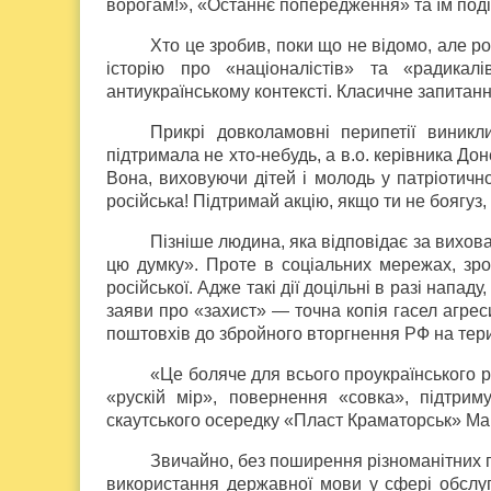
ворогам!», «Останнє попередження» та їм под
Хто це зробив, поки що не відомо, але р
історію про «націоналістів» та «радика
антиукраїнському контексті. Класичне запитанн
Прикрі довколамовні перипетії виникл
підтримала не хто-небудь, а в.о. керівника Дон
Вона, виховуючи дітей і молодь у патріотичн
російська! Підтримай акцію, якщо ти не боягуз, 
Пізніше людина, яка відповідає за вихов
цю думку». Проте в соціальних мережах, зро
російської. Адже такі дії доцільні в разі напад
заяви про «захист» — точна копія гасел агрес
поштовхів до збройного вторгнення РФ на тери
«Це боляче для всього проукраїнського ру
«рускій мір», повернення «совка», підтри
скаутського осередку «Пласт Краматорськ» Ма
Звичайно, без поширення різноманітних п
використання державної мови у сфері обслуго