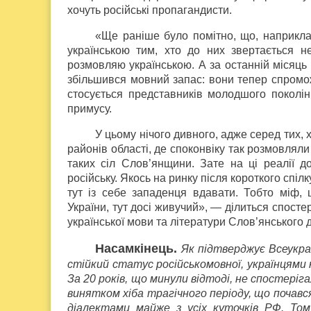
хочуть російські пропагандисти.
«Ще раніше було помітно, що, наприкла
українською тим, хто до них звертається н
розмовляю українською. А за останній місяць
збільшився мовний запас: вони тепер спромож
стосується представників молодшого поколінн
примусу.
У цьому нічого дивного, адже серед тих, х
районів області, де споконвіку так розмовляли
таких сіл Слов’янщини. Зате на ці реалії до
російську. Якось на ринку після короткого спі
тут із себе западенця вдавати. Тобто міф,
України, тут досі живучий», — ділиться спос
української мови та літератури Слов’янського
Насамкінець.
Як підтверджує Всеукра
стійкий статус російськомовної, українцями 
За 20 років, що минули відтоді, не спостері
винятком хіба трагічного періоду, що почався
діалектами майже з усіх куточків РФ. Том