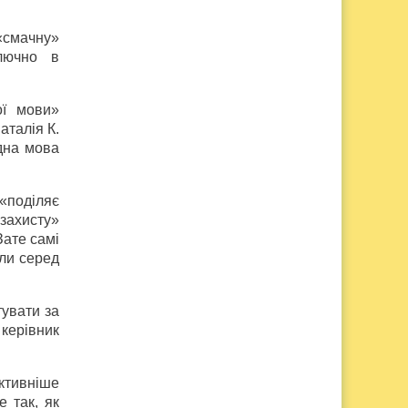
 «смачну»
ключно в
ої мови»
аталія К.
дна мова
 «поділяє
захисту»
Зате самі
ули серед
тувати за
керівник
активніше
 так, як