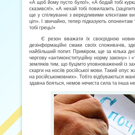
«А щоб йому пусто було!», «А бодай тобі курк
сказився!», «А нехай тобі повилазить (заціпит
ще у спілкуванні з вередливими клієнтами ви
ціп». І звичайно, тепер підказують опонентам т
тобі грець!»
Є резон вважати їх своєрідною новин
дезінформаційні смаки своїх споживачів, з
найбільший попит. Приміром, ще за кілька дн
чергову «антиконституційну норму закону» і 
земляків тим, що буцімто уповноважений із зах
скарги на носіїв російської мови. Такий опус
на російськомовних». Тобто відбуваються мані
здавна бояться, немов нечиста сила та інша не