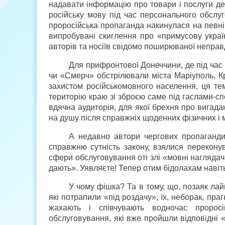
надавати інформацію про товари і послуги де
російську мову під час персонального обслу
проросійська пропаганда накинулася на певні 
випробувані скиглення про «примусову україн
авторів та носіїв свідомо поширюваної неправ
Для прифронтової Донеччини, де під час 
чи «Смерч» обстрілювали міста Маріуполь, Кр
захистом російськомовного населення, ця тем
територію краю зі зброєю саме під гаслами-спеку
вдячна аудиторія, для якої брехня про вигада
на душу після справжніх щоденних фізичних і 
А недавно автори чергових пропагандис
справжню сутність закону, взялися перекону
сфери обслуговування оті злі «мовні наглядачі
дають». Уявляєте! Тепер отим бідолахам навіт
У чому фішка? Та в тому, що, позаяк ла
які потрапили «під роздачу», їх, неборак, пра
жахають і співчувають водночас проросі
обслуговування, які вже пройшли відповідні 