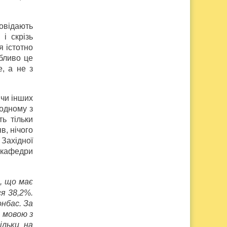
овідають
і скрізь
я істотно
обливо це
е, а не з
 чи інших
 одному з
ь тільки
в, нічого
Західної
т кафедри
, що має
я 38,2%.
онбас. За
ю мовою з
ільки на