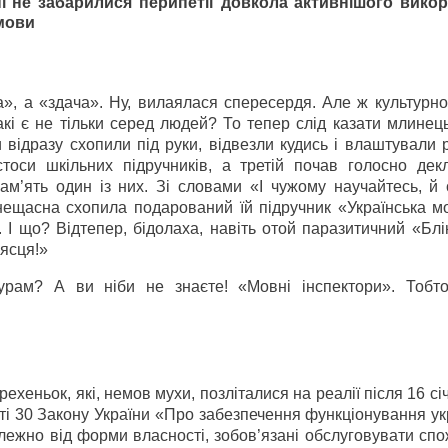
і не забарилися перипетії довкола активнішого вико
 мови
», а «здача». Ну, вилаялася спересердя. Але ж культурно
кі є не тільки серед людей? То тепер слід казати млинец
 відразу схопили під руки, відвезли кудись і влаштували 
тоси шкільних підручників, а третій почав голосно дек
апам’ять один із них. Зі словами «І чужому научайтесь, й
 нещасна схопила подарований їй підручник «Українська м
. І що? Відтепер, бідолаха, навіть отой паразитичний «Бл
рясця!»
урам? А ви ніби не знаєте! «Мовні інспектори». Тобто
рехеньок, які, немов мухи, позліталися на реалії після 16 сі
татті 30 Закону України «Про забезпечення функціонування ук
алежно від форми власності, зобов’язані обслуговувати спо