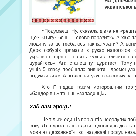
На Донеччин
української
«Подумаєш! Ну, сказала дівка не «решта
Що? «Вигук блін — слово-паразит?» А хіба та
людину за це треба ось так катувати? А вони
Двоє лобурів тримали в руках напоготові с
українські вірші. І навіть змусив вивчити н
цурайтесь». Ага, станеш тут цуратися. Тому
учнів 5 класу, пообіцяла вивчити і дременула
подумки каже. А вголос вигукує по-новому: «Т
Хто її піддав таким моторошним торт
«бандерівці» та інші «западенці».
Хай вам грець!
Це тільки один із варіантів недолугих поб
року. Як відомо, із цієї дати, відповідно до с
мови як державної», всі надавачі послуг, нез