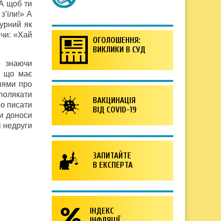
«А щоб ти
з’їли!» А
урний як
 чи: «Хай
ОГОЛОШЕННЯ:
ВИКЛИКИ В СУД
о знаючи
, що має
нями про
полякати
ВАКЦИНАЦІЯ
но писати
ВІД COVID-19
ти доноси
і недруги
ЗАПИТАЙТЕ
В ЕКСПЕРТА
ІНДЕКС
ІНФЛЯЦІЇ