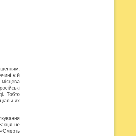
ьшенням.
чині є й
і місцева
російські
і. Тобто
оціальних
ілкування
еакція не
: «Смерть