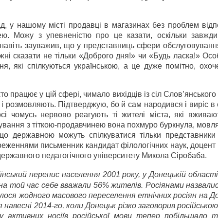
д, у нашому місті продавці в магазинах без проблем відп
ею. Можу з упевненістю про це казати, оскільки завжди 
 навіть зауважив, що у представниць сфери обслуговуванн
ні сказати не тільки «Доброго дня!» чи «Будь ласка!» Ос
я, які спілкуються українською, а це дуже помітно, охоч
то працює у цій сфері, чимало вихідців із сіл Слов’янського
 і розмовляють. Підтверджую, бо й сам народився і виріс в
сі чомусь нервово реагують ті жителі міста, які вживают
лкування з тіткою-продавчинею вона похмуро буркнула, мовля
 що державною можуть спілкуватися тільки представники 
тереженнями письменник кандидат філологічних наук, доцен
 державного педагогічного університету Микола Сіробаба.
їнський перепис населення 2001 року, у Донецькій області
на той час себе вважали 56% жителів. Росіянами назвалис
галося жодного масового переселення етнічних росіян на Д
 навесні 2014-го, коли Донецьк різко заговорив російсько
у активних носіїв російської мови тепер побільшало т