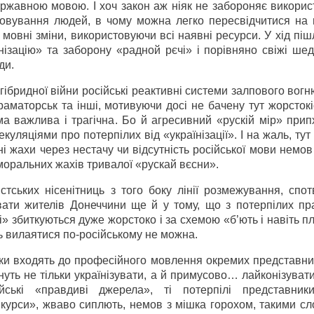
ржавною мовою. І хоч закон аж ніяк не забороняє викорис
говування людей, в чому можна легко пересвідчитися на п
мовні зміни, використовуючи всі наявні ресурси. У хід пі
ізацію» та заборону «радной рєчі» і порівняно свіжі шед
ди.
гібридної війни російські реактивні системи залпового вог
аматорськ та інші, мотивуючи досі не бачену тут жорсток
а важлива і трагічна. Бо й агресивний «рускій мір» прип
ляціями про потерпілих від «українізації». І на жаль, тут до
ні жахи через нестачу чи відсутність російської мови немо
моральних жахів тривалої «рускай вєсни».
тських нісенітниць з того боку лінії розмежування, спо
вати жителів Донеччини ще й у тому, що з потерпілих пра
» збиткуються дуже жорстоко і за схемою «б’ють і навіть п
ь вилаятися по-російському не можна.
йки входять до професійного мовлення окремих представни
гнуть не тільки українізувати, а й примусово… лайконізувати
йські «правдиві джерела», ті потерпілі представни
«курси», жваво сиплють, немов з мішка горохом, такими с