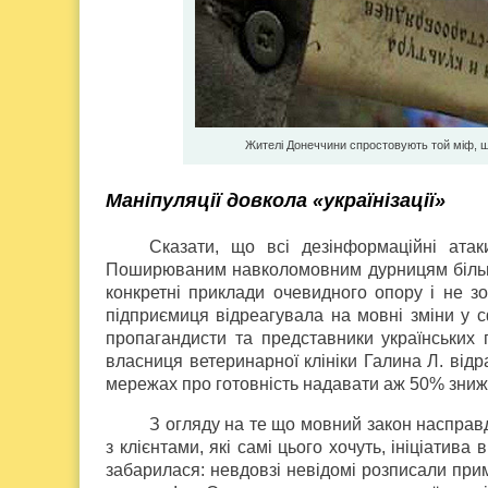
Жителі Донеччини спростовують той міф, щ
Маніпуляції довкола «українізації»
Сказати, що всі дезінформаційні ата
Поширюваним навколомовним дурницям більшіс
конкретні приклади очевидного опору і не зо
підприємиця відреагувала на мовні зміни у сф
пропагандисти та представники українських п
власниця ветеринарної клініки Галина Л. від
мережах про готовність надавати аж 50% знижк
З огляду на те що мовний закон насправд
з клієнтами, які самі цього хочуть, ініціатива 
забарилася: невдовзі невідомі розписали при