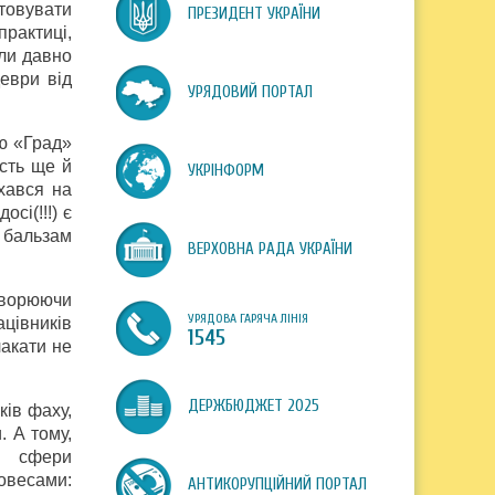
товувати
ПРЕЗИДЕНТ УКРАЇНИ
рактиці,
шли давно
еври від
УРЯДОВИЙ ПОРТАЛ
ню «Град»
ість ще й
УКРІНФОРМ
хався на
сі(!!!) є
в бальзам
ВЕРХОВНА РАДА УКРАЇНИ
творюючи
УРЯДОВА ГАРЯЧА ЛІНІЯ
цівників
1545
лакати не
ДЕРЖБЮДЖЕТ 2025
ків фаху,
. А тому,
ки сфери
ловесами:
АНТИКОРУПЦІЙНИЙ ПОРТАЛ