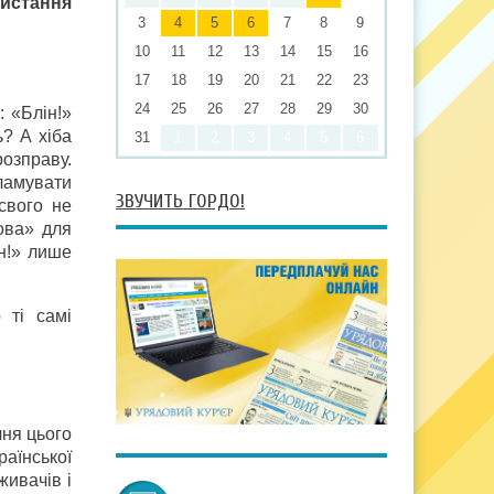
ристання
3
4
5
6
7
8
9
10
11
12
13
14
15
16
17
18
19
20
21
22
23
24
25
26
27
28
29
30
: «Блін!»
ь? А хіба
31
1
2
3
4
5
6
розправу.
ламувати
ЗВУЧИТЬ ГОРДО!
 свого не
ова» для
ін!» лише
 ті самі
чня цього
раїнської
живачів і