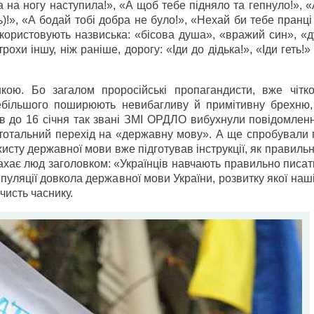
а на ногу наступила!», «А щоб тебе підняло та гепнуло!», 
ь)!», «А бодай тобі добра не було!», «Нехай би тебе пранці 
користовують назвиська: «бісова душа», «вражий син», «д
рохи іншу, ніж раніше, дорогу: «Іди до дідька!», «Іди геть!»
кою. Бо загалом проросійські пропагандисти, вже чітк
дебільшого поширюють невибагливу й примітивну брехню
ів до 16 січня так звані ЗМІ ОРДЛО вибухнули повідомлен
«тотальний перехід на «державну мову». А ще спробували 
исту державної мови вже підготував інструкції, як правиль
 жахає люд заголовком: «Українців навчають правильно писа
пуляції довкола державної мови України, розвитку якої наш
чисть часнику.