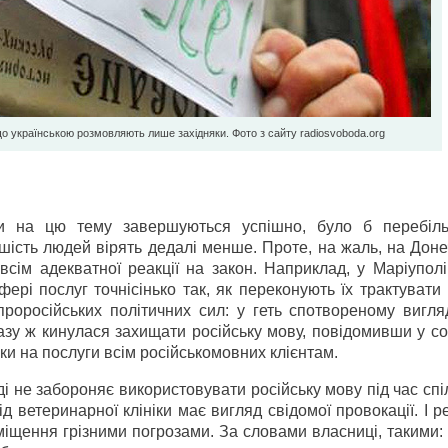
о українською розмовляють лише західняки. Фото з сайту radiosvoboda.org
ки на цю тему завершуються успішно, було б перебіл
ть людей вірять дедалі менше. Проте, на жаль, на Донеч
всім адекватної реакції на закон. Наприклад, у Маріупол
ері послуг точнісінько так, як переконують їх трактувати 
роросійських політичних сил: у геть спотвореному вигляд
разу ж кинулася захищати російську мову, повідомивши у с
и на послуги всім російськомовних клієнтам.
і не забороняє використовувати російську мову під час сп
від ветеринарної клініки має вигляд свідомої провокації. І р
міщення грізними погрозами. За словами власниці, такими