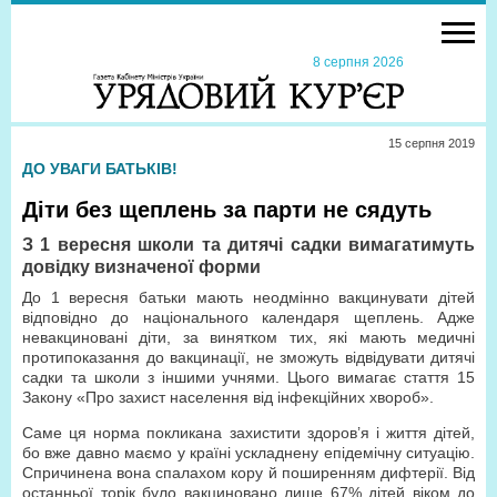
8 серпня 2026
15 серпня 2019
ДО УВАГИ БАТЬКІВ!
Діти без щеплень за парти не сядуть
З 1 вересня школи та дитячі садки вимагатимуть
довідку визначеної форми
До 1 вересня батьки мають неодмінно вакцинувати дітей
відповідно до національного календаря щеплень. Адже
невакциновані діти, за винятком тих, які мають медичні
протипоказання до вакцинації, не зможуть відвідувати дитячі
садки та школи з іншими учнями. Цього вимагає стаття 15
Закону «Про захист населення від інфекційних хвороб».
Cаме ця норма покликана захистити здоров’я і життя дітей,
бо вже давно маємо у країні ускладнену епідемічну ситуацію.
Спричинена вона спалахом кору й поширенням дифтерії. Від
останньої торік було вакциновано лише 67% дітей віком до