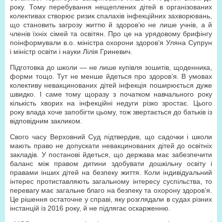
року. Тому перебування нещеплених дітей в організованих
колективах створює ризик спалахів інфекційних захворювань,
що становить загрозу життю й здоров’ю не лише учнів, а й
членів їхніх сімей та освітян. Про це на урядовому брифінгу
поінформували в.о. міністра охорони здоров’я Уляна Супрун
і міністр освіти і науки Лілія Гриневич.
Підготовка до школи — не лише купівля зошитів, щоденника,
форми тощо. Тут не менше йдеться про здоров’я. В умовах
колективу невакцинованих дітей інфекція поширюється дуже
швидко. І саме тому щоразу з початком навчального року
кількість хворих на інфекційні недуги різко зростає. Цього
року влада хоче запобігти цьому, тож звертається до батьків із
відповідним закликом.
Свого часу Верховний Суд підтвердив, що садочки і школи
мають право не допускати невакцинованих дітей до освітніх
закладів. У постанові йдеться, що держава має забезпечити
баланс між правом дитини здобувати дошкільну освіту і
правами інших дітей на безпеку життя. Коли індивідуальний
інтерес протиставляють загальному інтересу суспільства, то
перевагу має загальне благо на безпеку та охорону здоров’я.
Це рішення остаточне у справі, яку розглядали в судах різних
інстанцій із 2016 року, й не підлягає оскарженню.