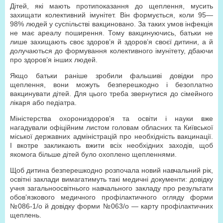
Дітей, які мають протипоказання до щеплення, мусить
захищати колективний імунітет. Він формується, коли 95—
98% людей у суспільстві вакциновано. За таких умов інфекція
не має ареалу поширення. Тому вакцинуючись, батьки не
лише захищають своє здоров’я й здоров’я своєї дитини, а й
долучаються до формування колективного імунітету, дбаючи
про здоров’я інших людей.
Якщо батьки раніше зробили фальшиві довідки про
щеплення, вони можуть безперешкодно і безоплатно
вакцинувати дітей. Для цього треба звернутися до сімейного
лікаря або педіатра.
Міністерства охорониздоров’я та освіти і науки вже
нагадували офіційним листом головам обласних та Київської
міської державних адміністрацій про необхідність вакцинації.
І вкотре закликають вжити всіх необхідних заходів, щоб
якомога більше дітей було охоплено щепленнями.
Щоб дитина безперешкодно розпочала новий навчальний рік,
освітні заклади вимагатимуть такі медичні документи: довідку
учня загальноосвітнього навчального закладу про результати
обов’язкового медичного профілактичного огляду форми
№086-1/о й довідку форми №063/о — карту профілактичних
щеплень.