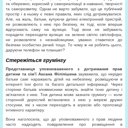
та обережно, корисний у самореалізації в навчанні, творчості
та саморозвитку. Однак не варто забувати, що це публічний
простір і в ньому є певні правила, яких слід дотримуватися.
Але, на жаль, батьки, купуючи дитині електронний пристрій,
не розмовляють з нею про безпеку, як тоді, коли вперше
відпускають саму на вулицю. Тоді вони не забувають
порадити переходити вулицю на зелене світло світлофора,
не розмовляти з незнайомцями, уважно ставитися до
безпеки особистих речей тощо. То чому ж не роблять цього,
даруючи телефон чи планшет?
Стережіться грумінгу
Представниця уповноваженого з дотримання прав
дитини та сім’ї Аксана Філіпішина
зауважила, що нерідко
батьки самі наражають дітей на небезпеку, розміщуючи в
інтернеті їхні фото та багато детальної інформації. Через
сторінки батьків зловмисники можуть знайти їхню дитину і
зв’язатися з нею. Тож дитина може зазнати грумінгу — коли
сторонній дорослий встановлює з нею у мережі дружні
стосунки, які з часом переходять в агресію або пропозиції
інтимного характеру.
Вона наголосила, що до уповноваженого з прав людини
часто надходять повідомлення про розміщення в