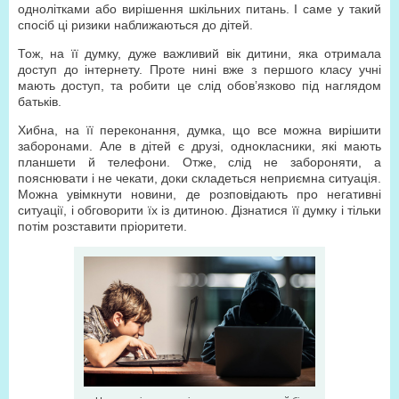
однолітками або вирішення шкільних питань. І саме у такий
спосіб ці ризики наближаються до дітей.
Тож, на її думку, дуже важливий вік дитини, яка отримала
доступ до інтернету. Проте нині вже з першого класу учні
мають доступ, та робити це слід обов’язково під наглядом
батьків.
Хибна, на її переконання, думка, що все можна вирішити
заборонами. Але в дітей є друзі, однокласники, які мають
планшети й телефони. Отже, слід не забороняти, а
пояснювати і не чекати, доки складеться неприємна ситуація.
Можна увімкнути новини, де розповідають про негативні
ситуації, і обговорити їх із дитиною. Дізнатися її думку і тільки
потім розставити пріоритети.