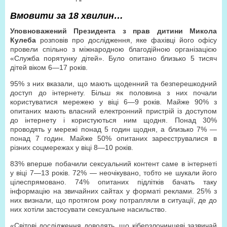
Вмовити за 18 хвилин…
Уповноважений Президента з прав дитини Микола
Кулеба
розповів про дослідження, яке фахівці його офісу
провели спільно з міжнародною благодійною організацією
«Служба порятунку дітей». Було опитано близько 5 тисяч
дітей віком 6—17 років.
95% з них вказали, що мають щоденний та безперешкодний
доступ до інтернету. Більш як половина з них почали
користуватися мережею у віці 6—9 років. Майже 90% з
опитаних мають власний електронний пристрій із доступом
до інтернету і користуються ним щодня. Понад 30%
проводять у мережі понад 5 годин щодня, а близько 7% —
понад 7 годин. Майже 50% опитаних зареєструвалися в
різних соцмережах у віці 8—10 років.
83% вперше побачили сексуальний контент саме в інтернеті
у віці 7—13 років. 72% — неочікувано, тобто не шукали його
цілеспрямовано. 74% опитаних підлітків бачать таку
інформацію на звичайних сайтах у форматі реклами. 25% з
них визнали, що протягом року потрапляли в ситуації, де до
них хотіли застосувати сексуальне насильство.
«Світові дослідження доводять, що кіберзлочинцеві зазвичай