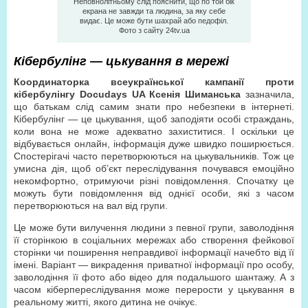
Неповнолітньому слід пояснити, що по той бік
екрана не завжди та людина, за яку себе
видає. Це може бути шахрай або педофіл.
Фото з сайту 24tv.ua
Кібербулінг — цькування в мережі
Координаторка всеукраїнської кампанії проти
кібербулінгу Docudays UA Ксенія Шиманська
зазначила,
що батькам слід самим знати про небезпеки в інтернеті.
Кібербулінг — це цькування, щоб заподіяти особі страждань,
коли вона не може адекватно захиститися. І оскільки це
відбувається онлайн, інформація дуже швидко поширюється.
Спостерігачі часто перетворюються на цькувальників. Тож це
умисна дія, щоб об’єкт переслідування почувався емоційно
некомфортно, отримуючи різні повідомлення. Спочатку це
можуть бути повідомлення від однієї особи, які з часом
перетворюються на вал від групи.
Це може бути вилучення людини з певної групи, заволодіння
її сторінкою в соціальних мережах або створення фейкової
сторінки чи поширення неправдивої інформації начебто від її
імені. Варіант — викрадення приватної інформації про особу,
заволодіння її фото або відео для подальшого шантажу. А з
часом кіберпереслідування може перерости у цькування в
реальному житті, якого дитина не очікує.