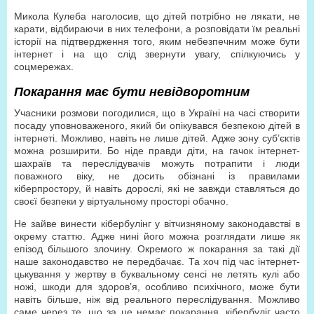
Микола Кулеба наголосив, що дітей потрібно не лякати, не
карати, відбираючи в них телефони, а розповідати їм реальні
історії на підтвердження того, яким небезпечним може бути
інтернет і на що слід звернути увагу, спілкуючись у
соцмережах.
Покарання має бути невідворотним
Учасники розмови погодилися, що в Україні на часі створити
посаду уповноваженого, який би опікувався безпекою дітей в
інтернеті. Можливо, навіть не лише дітей. Адже зону суб’єктів
можна розширити. Бо ніде правди діти, на гачок інтернет-
шахраїв та переслідувачів можуть потрапити і люди
поважного віку, не досить обізнані із правилами
кіберпростору, й навіть дорослі, які не завжди ставляться до
своєї безпеки у віртуальному просторі обачно.
Не зайве винести кібербулінг у вітчизняному законодавстві в
окрему статтю. Адже нині його можна розглядати лише як
епізод більшого злочину. Окремого ж покарання за такі дії
наше законодавство не передбачає. Та хоч під час інтернет-
цькування у жертву в буквальному сенсі не летять кулі або
ножі, шкоди для здоров’я, особливо психічного, може бути
навіть більше, ніж від реального переслідування. Можливо
саме через те, що за це немає покарання, кібербуліг часто