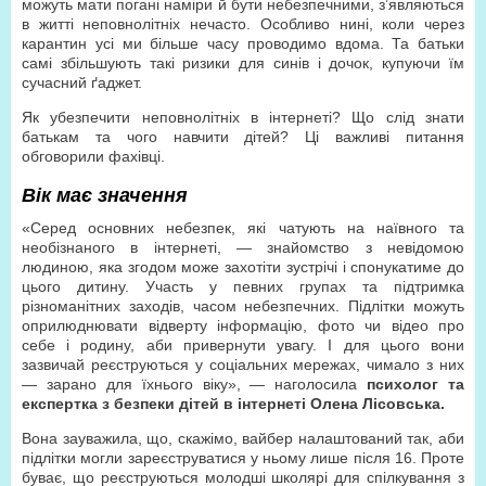
можуть мати погані наміри й бути небезпечними, з’являються
в житті неповнолітніх нечасто. Особливо нині, коли через
карантин усі ми більше часу проводимо вдома. Та батьки
самі збільшують такі ризики для синів і дочок, купуючи їм
сучасний ґаджет.
Як убезпечити неповнолітніх в інтернеті? Що слід знати
батькам та чого навчити дітей? Ці важливі питання
обговорили фахівці.
Вік має значення
«Серед основних небезпек, які чатують на наївного та
необізнаного в інтернеті, — знайомство з невідомою
людиною, яка згодом може захотіти зустрічі і спонукатиме до
цього дитину. Участь у певних групах та підтримка
різноманітних заходів, часом небезпечних. Підлітки можуть
оприлюднювати відверту інформацію, фото чи відео про
себе і родину, аби привернути увагу. І для цього вони
зазвичай реєструються у соціальних мережах, чимало з них
— зарано для їхнього віку», — наголосила
психолог та
експертка з безпеки дітей в інтернеті Олена Лісовська.
Вона зауважила, що, скажімо, вайбер налаштований так, аби
підлітки могли зареєструватися у ньому лише після 16. Проте
буває, що реєструються молодші школярі для спілкування з