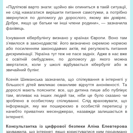
«Підліткові варто знати: щойно він опиниться в такій ситуації,
не слід намагатися вирішити питання самотужки, а потрібно
звернутися по допомогу до дорослого, якому він довіряє.
Добре, якщо це батьки чи інші члени родини», — зазначила
фахівець.
Існування кібербулінгу визнано у країнах Європи. Воно там
з’явилося в законодавстві: його визначено окремою нормою
або посиленням законодавчих актів, які регулюють питання
дискримінації. Україна тут теж не пасе задніх. Адже в нас вже
є освітній омбудсмен, по допомогу до якого можна
звертатися, коли у школі відбувається кібербуліг або ж
звичайний булінг.
Ксенія Шиманська зазначила, що спілкування в інтернеті у
більшості дітей викликає оманливе відчуття анонімності. Та
дорослі мають пояснити: все, що дитина пише або публікує
там, впливає на інших людей так, ніби це було сказано чи
зроблено в особистому спілкуванні. Слід враховувати, що
інформація, яку ми поширюємо в особистій переписці у
начебто приватних месенджерах, назавжди залишається в
інтернеті.
Консультантка із цифрової безпеки Аліна Елевтерова
зауважила, що інтернет, якщо користуватися ним продумано