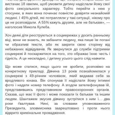
вистачає 18 хвилин, щоб умовити дитину надіслали йому свої
фото сексуального характеру. Тобто перейти з нею у
стосунки, в яких вона починає повністю довіряти незнайомій
людині. І 45% дітей, які потрапляли у такі ситуації, нікому про
це не розповідали. А 55% кажуть друзям, але не батькам», —
наголосив Микола Кулеба.
Хоч деякі діти реєструються в соцмережах у досить ранньому
віці, вони не знають, як забанити людину, яка пише їм погані
чи образливі тексти, або як закрити свою сторінку від
небажаних відвідувачів. Як звернутися до служби підтримки
соцмережі й поскаржитися на того, хто ображає їхню честь і
гідність. А це нескладно, і дитину усього цього слід навчити.
Що може статися, якщо цього не зробити, розповімо на
конкретному прикладі. Дівчина 13 років познайомилася у
соцмережі з 49-річним чоловіком, який видавав себе за
вродливого юнака. Він спонукав її надіслати йому інтимні
фото і надати номер телефону. А згодом зателефонував їй,
представившись представником правоохоронних органів.
Сказав, що має її фото і може показати їх батькам та іншим
людям. Шантажем змусив дівчину зустрітися з ним і… два
роки ґвалтував. Нині, за словами уповноваженого
Президента, зловмисника заарештовано і проти нього
відкрито кримінальне провадження.