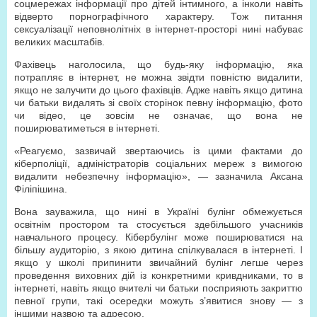
соцмережах інформації про дітей інтимного, а інколи навіть
відверто порнографічного характеру. Тож питання
сексуалізації неповнолітніх в інтернет-просторі нині набуває
великих масштабів.
Фахівець наголосила, що будь-яку інформацію, яка
потрапляє в інтернет, не можна звідти повністю видалити,
якщо не залучити до цього фахівців. Адже навіть якщо дитина
чи батьки видалять зі своїх сторінок певну інформацію, фото
чи відео, це зовсім не означає, що вона не
поширюватиметься в інтернеті.
«Реагуємо, зазвичай звертаючись із цими фактами до
кіберполіції, адміністраторів соціальних мереж з вимогою
видалити небезпечну інформацію», — зазначила Аксана
Філіпішина.
Вона зауважила, що нині в Україні булінг обмежується
освітнім простором та стосується здебільшого учасників
навчального процесу. Кібербулінг може поширюватися на
більшу аудиторію, з якою дитина спілкувалася в інтернеті. І
якщо у школі припинити звичайний булінг легше через
проведення виховних дій із конкретними кривдниками, то в
інтернеті, навіть якщо вчителі чи батьки посприяють закриттю
певної групи, такі осередки можуть з’явитися знову — з
іншими назвою та адресою.