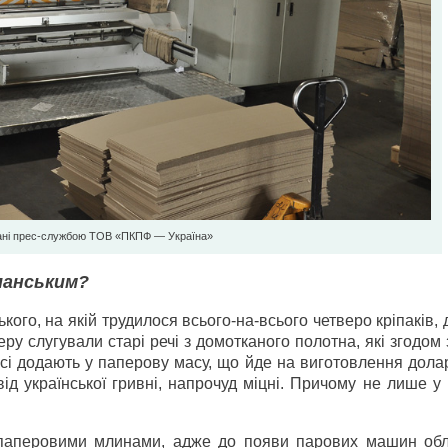
ані прес-службою ТОВ «ПКПФ — Україна»
панським?
ого, на якій трудилося всього-на-всього четверо кріпаків,
у слугували старі речі з домотканого полотна, які згодом
досі додають у паперову масу, що йде на виготовлення дол
від української гривні, напрочуд міцні. Причому не лише 
и паперовими млинами, адже до появи парових машин об