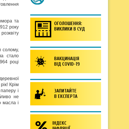
отовлення
омора та
ОГОЛОШЕННЯ:
1912 року
ВИКЛИКИ В СУД
розквіту
и солому,
ла стало
ВАКЦИНАЦІЯ
964 році
ВІД COVID-19
 деревної
рік! Крім
 паперу і
ЗАПИТАЙТЕ
В ЕКСПЕРТА
бливо не
 масла і
ІНДЕКС
ІНФЛЯЦІЇ