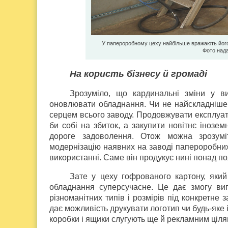
У папероробному цеху найбільше вражають його
Фото над
На користь бізнесу й громаді
Зрозуміло, що кардинальні зміни у ви
оновлювати обладнання. Чи не найскладніше 
серцем всього заводу. Продовжувати експлуат
би собі на збиток, а закупити новітнє інозе
дороге задоволення. Отож можна зрозуміт
модернізацію наявних на заводі папероробних 
використанні. Саме він продукує нині понад по
Зате у цеху гофрованого картону, яки
обладнання суперсучасне. Це дає змогу виг
різноманітних типів і розмірів під конкретне
дає можливість друкувати логотип чи будь-яке
коробки і ящики слугують ще й рекламним ціля