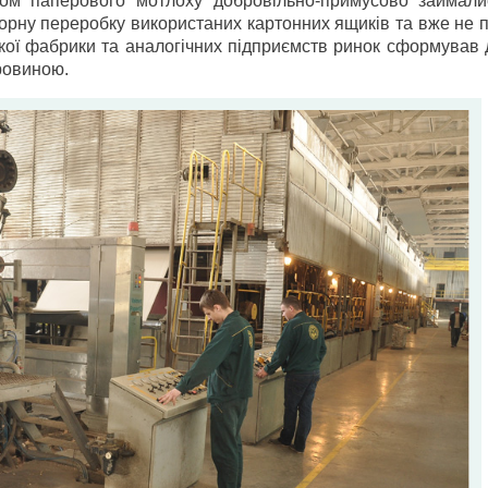
ором паперового мотлоху добровільно-примусово займал
вторну переробку використаних картонних ящиків та вже не 
вської фабрики та аналогічних підприємств ринок сформував
ировиною.