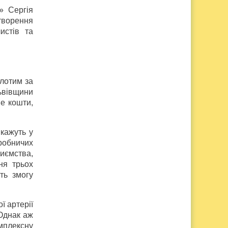
» Сергія
творення
истів та
олотим за
ьвівщини
ше кошти,
 кажуть у
робничих
иємства,
ня трьох
ть змогу
ї артерії
 Однак аж
мплексну