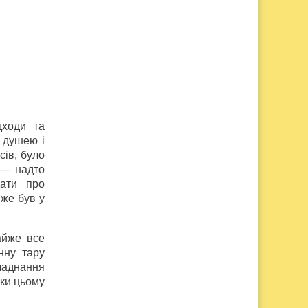
дходи та
 душею і
сів, було
, — надто
дати про
вже був у
айже все
нну тару
бладнання
яки цьому