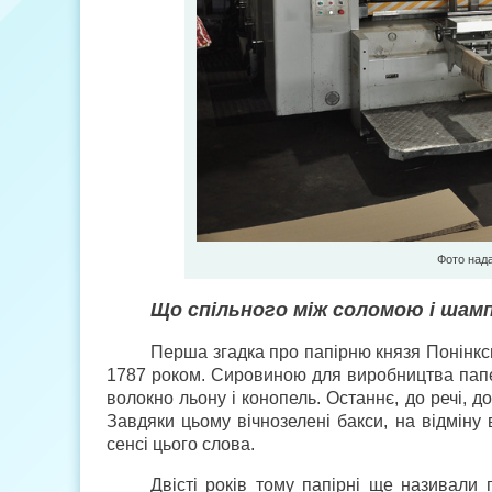
Фото над
Що спільного між соломою і шам
Перша згадка про папірню князя Понінкськ
1787 роком. Сировиною для виробництва папер
волокно льону і конопель. Останнє, до речі, 
Завдяки цьому вічнозелені бакси, на відміну 
сенсі цього слова.
Двісті років тому папірні ще називал