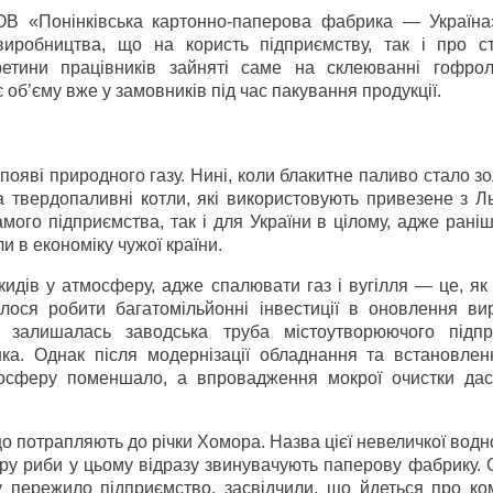
ОВ «Понінківська картонно-паперова фабрика — Україна
виробництва, що на користь підприємству, так і про с
ретини працівників зайняті саме на склеюванні гофрол
 об’єму вже у замовників під час пакування продукції.
появі природного газу. Нині, коли блакитне паливо стало з
а твердопаливні котли, які використовують привезене з Л
амого підприємства, так і для України в цілому, адже рані
и в економіку чужої країни.
идів у атмосферу, адже спалювати газ і вугілля — це, як
илося робити багатомільйонні інвестиції в оновлення ви
залишалась заводська труба містоутворюючого підпр
ка. Однак після модернізації обладнання та встановлен
мосферу поменшало, а впровадження мокрої очистки дас
о потрапляють до річки Хомора. Назва цієї невеличкої водно
ору риби у цьому відразу звинувачують паперову фабрику.
ку пережило підприємство, засвідчили, що йдеться про ко