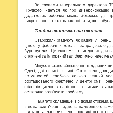
За словами генерального директора Т
Прудкого, йдеться як про диверсифікацію 
додаткових робочих місць. Зокрема, дві т
викроюванні з них компактної тари, що набуває
Тандем економіки та екології
Старожили згадують, як раділи у Понінці 
ціною, у фабричній котельні запрацювало дв
буре вугілля. Це економічно вигідно як для с
сплачені за імпортний газ, фактично інвестувал
Мінусом стало збільшення шкідливих вик
Одесі, дві великі різниці. Отож коли довод
потужностей, слабкою ланкою певний час 
розташованого фактично у центрі смт Понін
фільтрів-циклонів нарікань на викиди в ат
остаточно розв’язати проблему.
Набагато складніше із рідкими стоками, щ
відома всій Україні, адже за найменшого зам
п’ять позапланових перевірок, які цього ро