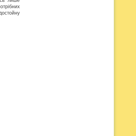
ись лише
потрібних
 достойну