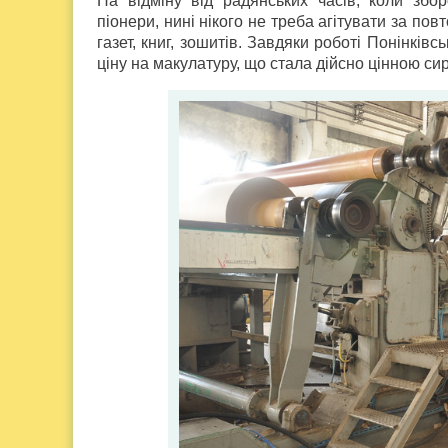
На відміну від радянських часів, коли зб
піонери, нині нікого не треба агітувати за по
газет, книг, зошитів. Завдяки роботі Понінкі
ціну на макулатуру, що стала дійсно цінною с