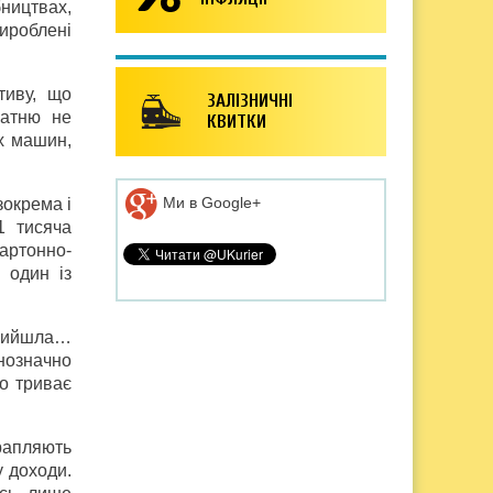
бництвах,
вироблені
тиву, що
ЗАЛІЗНИЧНІ
латню не
КВИТКИ
х машин,
Ми в Google+
зокрема і
1 тисяча
артонно-
 один із
прийшла…
нозначно
о триває
трапляють
у доходи.