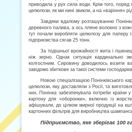
приводила у рух сила води. Крім того, поряд
целюлози, як ми нині звикли, а на «варіння» рід
Завдяки вдалому розташуванню Понінка 
деревного палива, а ось лляне волокно з кож
тут почали виробляти целюлозу для паперу і
підприємства сягав 25 тонн.
За тодішньої врожайності жита і пшениц
ніж зерно. Однак ситуація кардинально змі
колгоспним. Сировину доводилось возити ва
завідомо збиткове за такої системи господар
Новою спеціалізацією Понінківського ка
целюлози, яку доставляли з Росії, та виготовл
них, Понінка забезпечувала потреби країни у
картону для «оборонки», включно із жорст
афішували, до цілком мирної продукції на кш
картонних фільтрів для виробництва шампансь
Підприємство, яке зберігає 100 г