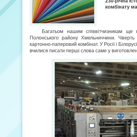
230-річна іс
комбінату м
Багатьом нашим співвітчизникам ще п
Полонського району Хмельниччини. Чверть 
картонно-паперовий комбінат. У Росії і Білорус
вчилися писати перші слова саме у виготовле