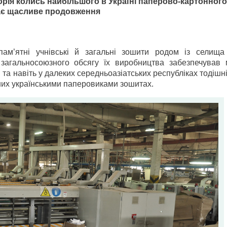
торія колись найбільшого в Україні паперово-картонного
ає щасливе продовження
ам’ятні учнівські й загальні зошити родом із селища
загальносоюзного обсягу їх виробництва забезпечував 
і та навіть у далеких середньоазіатських республіках тодішн
них українськими паперовиками зошитах.