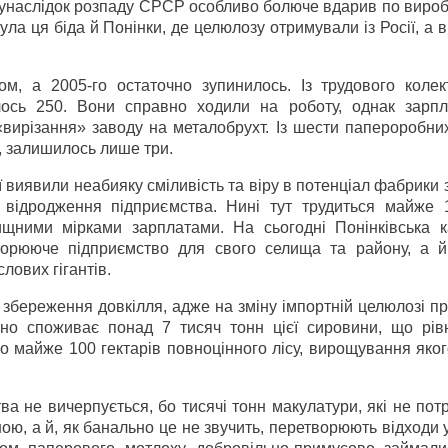
в унаслідок розпаду СРСР особливо болюче вдарив по виро
ла ця біда й Понінки, де целюлозу отримували із Росії, а 
ом, а 2005-го остаточно зупинилось. Із трудового колек
лось 250. Вони справно ходили на роботу, однак зарп
вирізання» заводу на металобрухт. Із шести папероробни
, залишилось лише три.
ї виявили неабияку сміливість та віру в потенціал фабрики 
а відродження підприємства. Нині тут трудиться майже 
щними мірками зарплатами. На сьогодні Понінківська к
орююче підприємство для свого селища та району, а й
ових гігантів.
 збереження довкілля, адже на зміну імпортній целюлозі 
но споживає понад 7 тисяч тонн цієї сировини, що рів
 майже 100 гектарів повноцінного лісу, вирощування яког
ва не вичерпується, бо тисячі тонн макулатури, які не по
ою, а й, як банально це не звучить, перетворюють відходи 