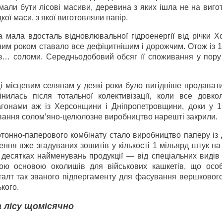
 мали бути лісові масиви, деревина з яких ішла не на виг
кої маси, з якої виготовляли папір.
мала вдосталь відновлювальної гідроенергії від річки Х
ним роком ставало все дефіцитнішим і дорожчим. Отож із 
з… соломи. Середньодобовий обсяг її споживання у пору 
і місцевим селянам у деякі роки було вигідніше продават
нилась після тотальної колективізації, коли все довко
гонами аж із Херсонщини і Дніпропетровщини, доки у 1
ювання солом’яно-целюлозне виробництво нарешті закрили.
ртонно-паперового комбінату стало виробництво паперу із
ення вже згадуваних зошитів у кількості 1 мільярд штук на 
 десятках найменувань продукції — від спеціальних видів
кою основою околишів для військових кашкетів, що осо
талт так званого підпергаменту для фасування вершкового
кого.
а лісу щомісячно