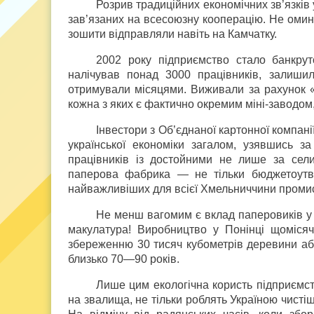
Розрив традиційних економічних зв’язкі
зав’язаних на всесоюзну кооперацію. Не омину
зошити відправляли навіть на Камчатку.
2002 року підприємство стало банкрут
налічував понад 3000 працівників, залиши
отримували місяцями. Виживали за рахунок «
кожна з яких є фактично окремим міні-заводом
Інвестори з Об’єднаної картонної компані
української економіки загалом, узявшись з
працівників із достойними не лише за сели
паперова фабрика — не тільки бюджетоутв
найважливіших для всієї Хмельниччини промисл
Не менш вагомим є вклад паперовиків у
макулатура! Виробництво у Понінці щомісяч
збереженню 30 тисяч кубометрів деревини або
близько 70—90 років.
Лише цим екологічна користь підприємст
на звалища, не тільки роблять Україною чистіш