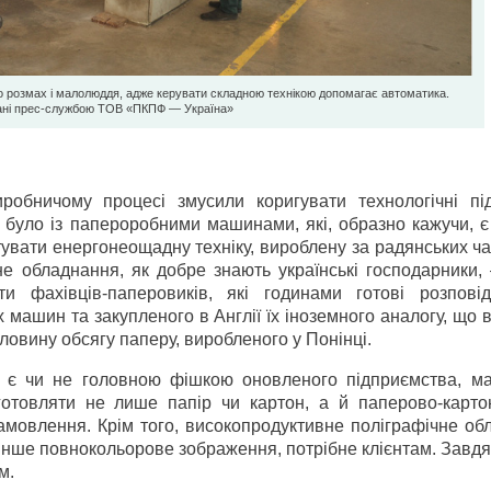
 розмах і малолюддя, адже керувати складною технікою допомагає автоматика.
ані прес-службою ТОВ «ПКПФ — Україна»
робничому процесі змусили коригувати технологічні пі
було із папероробними машинами, які, образно кажучи, є
увати енергонеощадну техніку, вироблену за радянських ча
мне обладнання, як добре знають українські господарники
и фахівців-паперовиків, які годинами готові розпові
машин та закупленого в Англії їх іноземного аналогу, що 
ловину обсягу паперу, виробленого у Понінці.
й є чи не головною фішкою оновленого підприємства, м
отовляти не лише папір чи картон, а й паперово-карто
 замовлення. Крім того, високопродуктивне поліграфічне о
 інше повнокольорове зображення, потрібне клієнтам. Завд
м.