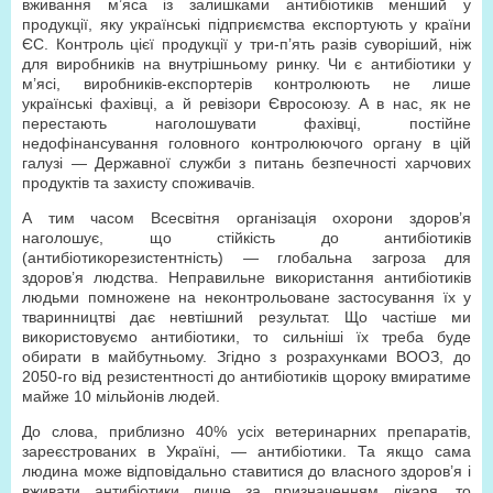
вживання м’яса із залишками антибіотиків менший у
продукції, яку українські підприємства експортують у країни
ЄС. Контроль цієї продукції у три-п’ять разів суворіший, ніж
для виробників на внутрішньому ринку. Чи є антибіотики у
м’ясі, виробників-експортерів контролюють не лише
українські фахівці, а й ревізори Євросоюзу. А в нас, як не
перестають наголошувати фахівці, постійне
недофінансування головного контролюючого органу в цій
галузі — Державної служби з питань безпечності харчових
продуктів та захисту споживачів.
А тим часом Всесвітня організація охорони здоров’я
наголошує, що стійкість до антибіотиків
(антибіотикорезистентність) — глобальна загроза для
здоров’я людства. Неправильне використання антибіотиків
людьми помножене на неконтрольоване застосування їх у
тваринництві дає невтішний результат. Що частіше ми
використовуємо антибіотики, то сильніші їх треба буде
обирати в майбутньому. Згідно з розрахунками ВООЗ, до
2050-го від резистентності до антибіотиків щороку вмиратиме
майже 10 мільйонів людей.
До слова, приблизно 40% усіх ветеринарних препаратів,
зареєстрованих в Україні, — антибіотики. Та якщо сама
людина може відповідально ставитися до власного здоров’я і
вживати антибіотики лише за призначенням лікаря, то