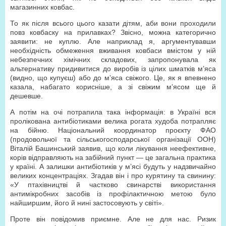
магазинних ковбас.
То як після всього цього казати дітям, аби вони проходили
повз ковбаску на прилавках? Звісно, можна категорично
заявити: не куплю. Але наприклад я, аргументувавши
необхідність обмеження вживання ковбаси вмістом у ній
небезпечних хімічних складових, запропонувала як
альтернативу придивитися до виробів із цілих шматків м’яса
(видно, що купуєш) або до м’яса свіжого. Це, як я впевнено
казала, набагато корисніше, а зі свіжим м’ясом ще й
дешевше.
А потім на очі потрапила така інформація: в Україні вся
пролікована антибіотиками велика рогата худоба потрапляє
на бійню. Національний координатор проєкту ФАО
(продовольчої та сільськогосподарської організації ООН)
Віталій Башинський заявив, що коли лікування неефективне,
корів відправляють на забійний пункт — це загальна практика
у країні. А залишки антибіотиків у м’ясі будуть у надзвичайно
великих концентраціях. Згадав він і про курятину та свинину:
«У птахівництві й частково свинарстві використання
антимікробних засобів із профілактичною метою було
найширшим, його й нині застосовують у світі».
Проте він повідомив приємне. Але не для нас. Ризик