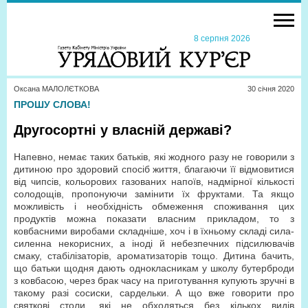
8 серпня 2026
Оксана МАЛОЛЄТКОВА
30 сiчня 2020
ПРОШУ СЛОВА!
Другосортні у власній державі?
Напевно, немає таких батьків, які жодного разу не говорили з
дитиною про здоровий спосіб життя, благаючи її відмовитися
від чипсів, кольорових газованих напоїв, надмірної кількості
солодощів, пропонуючи замінити їх фруктами. Та якщо
можливість і необхідність обмеження споживання цих
продуктів можна показати власним прикладом, то з
ковбасними виробами складніше, хоч і в їхньому складі сила-
силенна некорисних, а іноді й небезпечних підсилювачів
смаку, стабілізаторів, ароматизаторів тощо. Дитина бачить,
що батьки щодня дають однокласникам у школу бутерброди
з ковбасою, через брак часу на приготування купують зручні в
такому разі сосиски, сардельки. А що вже говорити про
святкові столи, які не обходяться без кількох видів