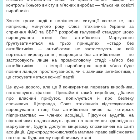
контроль їхнього вмісту в м’ясних виробах — тільки на совісті
виробників.
Зовсім трохи надії в поліпшення ситуації вселяє те, що
наприкінці минулого року Союз птахівників України за
сприяння ФАО та ЄБРР розробив галузевий стандарт щодо
вирощування птиці без антибіотиків. Маркування
ґрунтуватиметься на трьох принципах: «стадо без
антибіотиків» — антибіотики не застосовують на всій
вертикалі вирощування; «вирощено без антибіотиків» — не
застосовують лише на промисловому стаді; «м’ясо без
антибіотиків» — в історії виробництва партії м’яса буде
повний ланцюг простежуваності, чи є залишки антибіотиків, і
це стосуватиметься кожної партії.
Це дуже дорого, але це й конкурентна перевага виробника,
наголошують фахівці. Принаймні такий виробник, дбаючи
про власний прибуток, попіклується й про безпеку
споживача. Щоправда, Союз птахівників відстежуватиме
вирощування птиці без антибіотиків лише на чотирьох
підприємствах — членах асоціації. Підсумки аудитів, на
підставі яких надаватимуть право на нанесення відповідного
маркування, будуть доступні кінцевому споживачеві на сайті
асоціації. Держпродспоживслужба матиме право здійснювати
нагляд на будь-якому виробничому етапі.