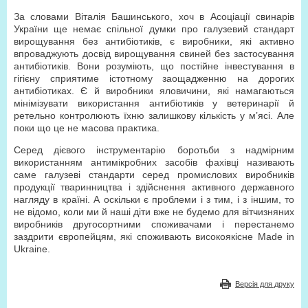
За словами Віталія Башинського, хоч в Асоціації свинарів
України ще немає спільної думки про галузевий стандарт
вирощування без антибіотиків, є виробники, які активно
впроваджують досвід вирощування свиней без застосування
антибіотиків. Вони розуміють, що постійне інвестування в
гігієну сприятиме істотному заощадженню на дорогих
антибіотиках. Є й виробники яловичини, які намагаються
мінімізувати використання антибіотиків у ветеринарії й
ретельно контролюють їхню залишкову кількість у м’ясі. Але
поки що це не масова практика.
Серед дієвого інструментарію боротьби з надмірним
використанням антимікробних засобів фахівці називають
саме галузеві стандарти серед промислових виробників
продукції тваринництва і здійснення активного державного
нагляду в країні. А оскільки є проблеми і з тим, і з іншим, то
не відомо, коли ми й наші діти вже не будемо для вітчизняних
виробників другосортними споживачами і перестанемо
заздрити європейцям, які споживають високоякісне Made in
Ukraine.
Версія для друку