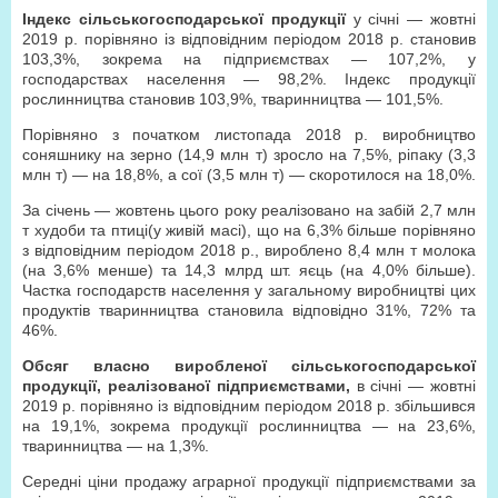
Індекс сільськогосподарської продукції
у січні — жовтні
2019 р. порівняно із відповідним періодом 2018 р. становив
103,3%, зокрема на підприємствах — 107,2%, у
господарствах населення — 98,2%. Індекс продукції
рослинництва становив 103,9%, тваринництва — 101,5%.
Порівняно з початком листопада 2018 р. виробництво
соняшнику на зерно (14,9 млн т) зросло на 7,5%, ріпаку (3,3
млн т) — на 18,8%, а сої (3,5 млн т) — скоротилося на 18,0%.
За січень — жовтень цього року реалізовано на забій 2,7 млн
т худоби та птиці(у живій масі), що на 6,3% більше порівняно
з відповідним періодом 2018 р., вироблено 8,4 млн т молока
(на 3,6% менше) та 14,3 млрд шт. яєць (на 4,0% більше).
Частка господарств населення у загальному виробництві цих
продуктів тваринництва становила відповідно 31%, 72% та
46%.
Обсяг власно виробленої сільськогосподарської
продукції, реалізованої підприємствами,
в січні — жовтні
2019 р. порівняно із відповідним періодом 2018 р. збільшився
на 19,1%, зокрема продукції рослинництва — на 23,6%,
тваринництва — на 1,3%.
Середні ціни продажу аграрної продукції підприємствами за