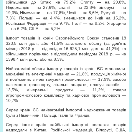
збільшився до Китаю на 79,2%, Єгипту — на 29,8%,
Нідерландів — на 27,6%, Іспанії — на 23,8%, Білорусі — на
19,3%, Німеччини — на 17,8%, Чехії — на 8,6%, Румунії — на
7,3%, Польщі — на 4,4%, зменшився до Індії на 15,2%,
Російської Федерації — на 9,7%, Італії — на 9,2%, Угорщини
— на 6,2%, США — на 5,2%.
Імпорт товарів із країн Європейського Союзу становив 18
323,5 млн дол., або 41,5% загального обсягу (за дев’ять
місяців 2018 р. — відповідно 16 925,1 млн дол. та 41,2%), та
збільшився порівняно з відповідним періодом 2018 р. — на
1398,4 млн дол., або на 8,3%.
Найвагоміші обсяги імпорту товарів із країн ЄС становили:
механічні та електричні машини — 21,8%, продукція хімічної
й пов’язаних з нею галузей промисловості — 17,9%, засоби
наземного транспорту, літальні апарати, плавучі засоби —
13,5%, мінеральні продукти — 11,2%, товари
агропромислового комплексу та харчової промисловості —
10,7%.
Серед країн ЄС найвагоміші імпортні надходження товарів
були з Німеччини, Польщі, Італії та Франції.
Серед інших країн найбільші імпортні поставки товарів
надходили з Китаю, Російської Федерації, Білорусі, США,