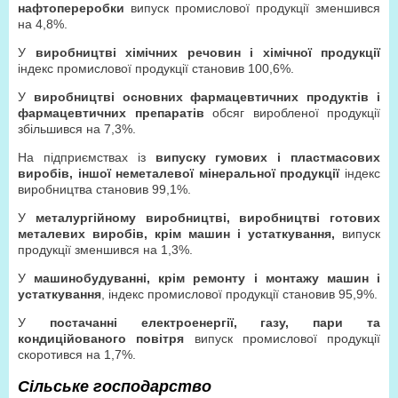
нафтопереробки
випуск промислової продукції зменшився
на 4,8%.
У
виробництві хімічних речовин і хімічної продукції
індекс промислової продукції становив 100,6%.
У
виробництві основних фармацевтичних продуктів і
фармацевтичних препаратів
обсяг виробленої продукції
збільшився на 7,3%.
На підприємствах із
випуску гумових і пластмасових
виробів, іншої неметалевої мінеральної продукції
індекс
виробництва становив 99,1%.
У
металургійному виробництві, виробництві готових
металевих виробів, крім машин і устаткування,
випуск
продукції зменшився на 1,3%.
У
машинобудуванні, крім ремонту і монтажу машин і
устаткування
, індекс промислової продукції становив 95,9%.
У
постачанні електроенергії, газу, пари та
кондиційованого повітря
випуск промислової продукції
скоротився на 1,7%.
Сільське господарство