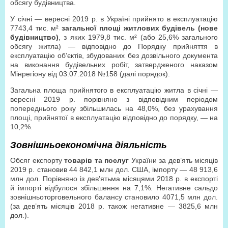
обсягу будівництва.
У січні — вересні 2019 р. в Україні прийнято в експлуатацію
7743,4 тис. м²
загальної площі житлових будівель (нове
будівництво)
, з яких 1979,8 тис. м² (або 25,6% загального
обсягу житла) — відповідно до Порядку прийняття в
експлуатацію об’єктів, збудованих без дозвільного документа
на виконання будівельних робіт, затвердженого наказом
Мінрегіону від 03.07.2018 №158 (далі порядок).
Загальна площа прийнятого в експлуатацію житла в січні —
вересні 2019 р. порівняно з відповідним періодом
попереднього року збільшилась на 48,0%, без урахування
площі, прийнятої в експлуатацію відповідно до порядку, — на
10,2%.
Зовнішньоекономічна діяльність
Обсяг експорту
товарів та послуг
України за дев’ять місяців
2019 р. становив 44 842,1 млн дол. США, імпорту — 48 913,6
млн дол. Порівняно із дев’ятьма місяцями 2018 р. в експорті
й імпорті відбулося збільшення на 7,1%. Негативне сальдо
зовнішньоторговельного балансу становило 4071,5 млн дол.
(за дев’ять місяців 2018 р. також негативне — 3825,6 млн
дол.).