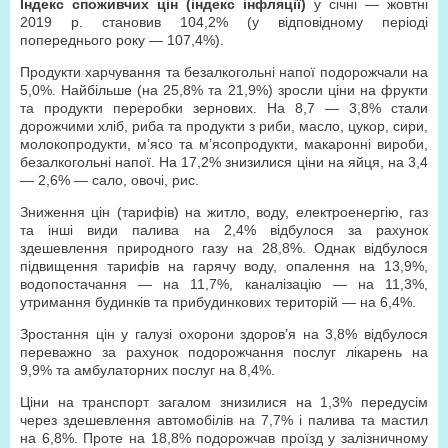
Індекс споживчих цін (індекс інфляції)
у січні — жовтні
2019 р. становив 104,2% (у відповідному періоді
попереднього року — 107,4%).
Продукти харчування та безалкогольні напої подорожчали на
5,0%. Найбільше (на 25,8% та 21,9%) зросли ціни на фрукти
та продукти переробки зернових. На 8,7 — 3,8% стали
дорожчими хліб, риба та продукти з риби, масло, цукор, сири,
молокопродукти, м’ясо та м’ясопродукти, макаронні вироби,
безалкогольні напої. На 17,2% знизилися ціни на яйця, на 3,4
— 2,6% — сало, овочі, рис.
Зниження цін (тарифів) на житло, воду, електроенергію, газ
та інші види палива на 2,4% відбулося за рахунок
здешевлення природного газу на 28,8%. Однак відбулося
підвищення тарифів на гарячу воду, опалення на 13,9%,
водопостачання — на 11,7%, каналізацію — на 11,3%,
утримання будинків та прибудинкових територій — на 6,4%.
Зростання цін у галузі охорони здоров’я на 3,8% відбулося
переважно за рахунок подорожчання послуг лікарень на
9,9% та амбулаторних послуг на 8,4%.
Ціни на транспорт загалом знизилися на 1,3% передусім
через здешевлення автомобілів на 7,7% і палива та мастил
на 6,8%. Проте на 18,8% подорожчав проїзд у залізничному