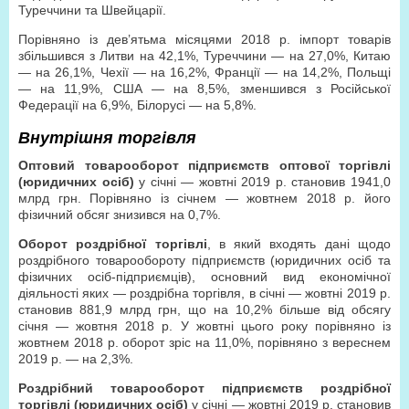
Туреччини та Швейцарії.
Порівняно із дев’ятьма місяцями 2018 р. імпорт товарів
збільшився з Литви на 42,1%, Туреччини — на 27,0%, Китаю
— на 26,1%, Чехії — на 16,2%, Франції — на 14,2%, Польщі
— на 11,9%, США — на 8,5%, зменшився з Російської
Федерації на 6,9%, Білорусі — на 5,8%.
Внутрішня торгівля
Оптовий товарооборот підприємств оптової торгівлі
(юридичних осіб)
у січні — жовтні 2019 р. становив 1941,0
млрд грн. Порівняно із січнем — жовтнем 2018 р. його
фізичний обсяг знизився на 0,7%.
Оборот роздрібної торгівлі
, в який входять дані щодо
роздрібного товарообороту підприємств (юридичних осіб та
фізичних осіб-підприємців), основний вид економічної
діяльності яких — роздрібна торгівля, в січні — жовтні 2019 р.
становив 881,9 млрд грн, що на 10,2% більше від обсягу
січня — жовтня 2018 р. У жовтні цього року порівняно із
жовтнем 2018 р. оборот зріс на 11,0%, порівняно з вереснем
2019 р. — на 2,3%.
Роздрібний товарооборот підприємств роздрібної
торгівлі (юридичних осіб)
у січні — жовтні 2019 р. становив