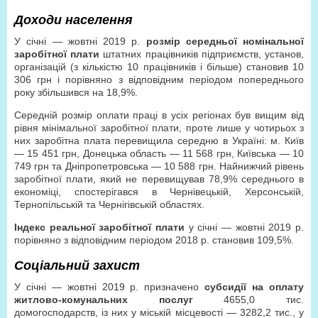
Доходи населення
У січні — жовтні 2019 р.
розмір середньої номінальної
заробітної плати
штатних працівників підприємств, установ,
організацій (з кількістю 10 працівників і більше) становив 10
306 грн і порівняно з відповідним періодом попереднього
року збільшився на 18,9%.
Середній розмір оплати праці в усіх регіонах був вищим від
рівня мінімальної заробітної плати, проте лише у чотирьох з
них заробітна плата перевищила середню в Україні: м. Київ
— 15 451 грн, Донецька область — 11 568 грн, Київська — 10
749 грн та Дніпропетровська — 10 588 грн. Найнижчий рівень
заробітної плати, який не перевищував 78,9% середнього в
економіці, спостерігався в Чернівецькій, Херсонській,
Тернопільській та Чернігівській областях.
Індекс реальної заробітної плати
у січні — жовтні 2019 р.
порівняно з відповідним періодом 2018 р. становив 109,5%.
Соціальний захист
У січні — жовтні 2019 р. призначено
субсидії на оплату
житлово-комунальних послуг
4655,0 тис.
домогосподарств, із них у міській місцевості — 3282,2 тис., у