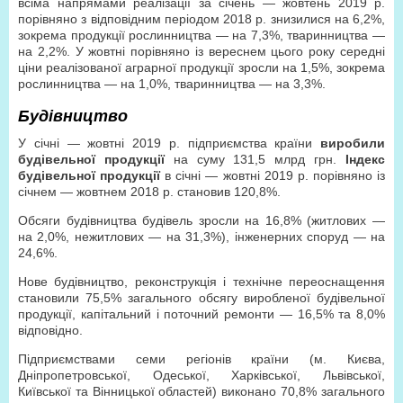
всіма напрямами реалізації за січень — жовтень 2019 р.
порівняно з відповідним періодом 2018 р. знизилися на 6,2%,
зокрема продукції рослинництва — на 7,3%, тваринництва —
на 2,2%. У жовтні порівняно із вереснем цього року середні
ціни реалізованої аграрної продукції зросли на 1,5%, зокрема
рослинництва — на 1,0%, тваринництва — на 3,3%.
Будівництво
У січні — жовтні 2019 р. підприємства країни
виробили
будівельної продукції
на суму 131,5 млрд грн.
Індекс
будівельної продукції
в січні — жовтні 2019 р. порівняно із
січнем — жовтнем 2018 р. становив 120,8%.
Обсяги будівництва будівель зросли на 16,8% (житлових —
на 2,0%, нежитлових — на 31,3%), інженерних споруд — на
24,6%.
Нове будівництво, реконструкція і технічне переоcнащення
становили 75,5% загального обсягу виробленої будівельної
продукції, капітальний і поточний ремонти — 16,5% та 8,0%
відповідно.
Підприємствами семи регіонів країни (м. Києва,
Дніпропетровської, Одеської, Харківської, Львівської,
Київської та Вінницької областей) виконано 70,8% загального