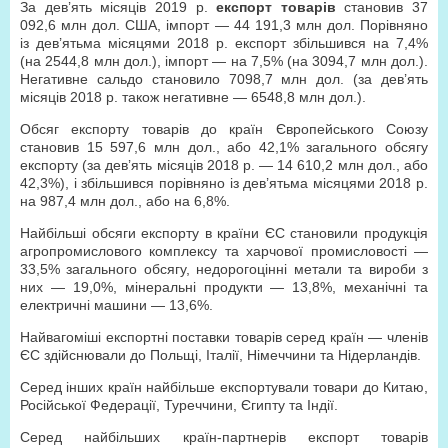
За дев’ять місяців 2019 р.
експорт товарів
становив 37
092,6 млн дол. США, імпорт — 44 191,3 млн дол. Порівняно
із дев’ятьма місяцями 2018 р. експорт збільшився на 7,4%
(на 2544,8 млн дол.), імпорт — на 7,5% (на 3094,7 млн дол.).
Негативне сальдо становило 7098,7 млн дол. (за дев’ять
місяців 2018 р. також негативне — 6548,8 млн дол.).
Обсяг експорту товарів до країн Європейського Союзу
становив 15 597,6 млн дол., або 42,1% загального обсягу
експорту (за дев’ять місяців 2018 р. — 14 610,2 млн дол., або
42,3%), і збільшився порівняно із дев’ятьма місяцями 2018 р.
на 987,4 млн дол., або на 6,8%.
Найбільші обсяги експорту в країни ЄС становили продукція
агропромислового комплексу та харчової промисловості —
33,5% загального обсягу, недорогоцінні метали та вироби з
них — 19,0%, мінеральні продукти — 13,8%, механічні та
електричні машини — 13,6%.
Найвагоміші експортні поставки товарів серед країн — членів
ЄС здійснювали до Польщі, Італії, Німеччини та Нідерландів.
Серед інших країн найбільше експортували товари до Китаю,
Російської Федерації, Туреччини, Єгипту та Індії.
Серед найбільших країн-партнерів експорт товарів