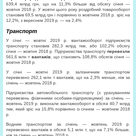
639,4 млрд грн, що на 11,3% більше від обсягу січня —
жовтня 2018 р. У жовтні цього року роздрібний товарооборот
становив 69,5 млрд грн і порівняно із жовтнем 2018 р. зріс на
12,2%, з вереснем 2019 р. — на 2,4%.
Транспорт
У січні — жовтні 2019 р. вантажооборот підприємств
транспорту становив 282,3 млрд ткм, або 102,2% обсягу
січня — жовтня 2018 р. Підприємства транспорту
перевезли
561,6 млн т
вантажів
, що становить 108,8% обсягів січня —
жовтня 2018 р.
У січні — жовтні 2019 р. залізничним транспортом
перевезено 262,1 млн т вантажів, що на 2,3% менше, ніж за
січень — жовтень 2018 р.
Підприємства автомобільного транспорту (з урахуванням
перевезень фізичними особами-підприємцями) за січень —
жовтень 2019 р. виконали вантажооборот в обсязі 40,7 млрд
ткм, який зріс на 15,8% порівняно із січнем — жовтнем 2018
р.
Водним транспортом за січень — жовтень 2019 р.
перевезено вантажів в обсязі 5,1 млн т, що на 7,1% більше,
ніж за січень — жовтень 2018 р.