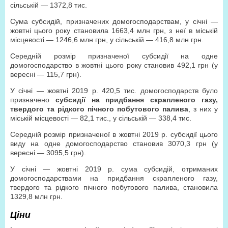
сільській — 1372,8 тис.
Сума субсидій, призначених домогосподарствам, у січні —
жовтні цього року становила 1663,4 млн грн, з неї в міській
місцевості — 1246,6 млн грн, у сільській — 416,8 млн грн.
Середній розмір призначеної субсидії на одне
домогосподарство в жовтні цього року становив 492,1 грн (у
вересні — 115,7 грн).
У січні — жовтні 2019 р. 420,5 тис. домогосподарств було
призначено
субсидії на придбання скрапленого газу,
твердого та рідкого пічного побутового палива
, з них у
міській місцевості — 82,1 тис., у сільській — 338,4 тис.
Середній розмір призначеної в жовтні 2019 р. субсидії цього
виду на одне домогосподарство становив 3070,3 грн (у
вересні — 3095,5 грн).
У січні — жовтні 2019 р. сума субсидій, отриманих
домогосподарствами на придбання скрапленого газу,
твердого та рідкого пічного побутового палива, становила
1329,8 млн грн.
Ціни