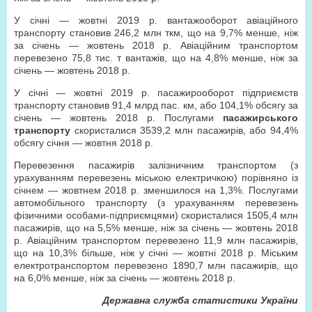
У січні — жовтні 2019 р. вантажооборот авіаційного
транспорту становив 246,2 млн ткм, що на 9,7% менше, ніж
за січень — жовтень 2018 р. Авіаційним транспортом
перевезено 75,8 тис. т вантажів, що на 4,8% менше, ніж за
січень — жовтень 2018 р.
У січні — жовтні 2019 р. пасажирооборот підприємств
транспорту становив 91,4 млрд пас. км, або 104,1% обсягу за
січень — жовтень 2018 р. Послугами
пасажирського
транспорту
скористалися 3539,2 млн пасажирів, або 94,4%
обсягу січня — жовтня 2018 р.
Перевезення пасажирів залізничним транспортом (з
урахуванням перевезень міською електричкою) порівняно із
січнем — жовтнем 2018 р. зменшилося на 1,3%. Послугами
автомобільного транспорту (з урахуванням перевезень
фізичними особами-підприємцями) скористалися 1505,4 млн
пасажирів, що на 5,5% менше, ніж за січень — жовтень 2018
р. Авіаційним транспортом перевезено 11,9 млн пасажирів,
що на 10,3% більше, ніж у січні — жовтні 2018 р. Міським
електротранспортом перевезено 1890,7 млн пасажирів, що
на 6,0% менше, ніж за січень — жовтень 2018 р.
Державна служба статистики України