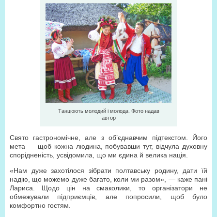
Танцюють молодий і молода. Фото надав
автор
Свято гастрономічне, але з об’єднавчим підтекстом. Його
мета — щоб кожна людина, побувавши тут, відчула духовну
спорідненість, усвідомила, що ми єдина й велика нація.
«Нам дуже захотілося зібрати полтавську родину, дати їй
надію, що можемо дуже багато, коли ми разом», — каже пані
Лариса. Щодо цін на смаколики, то організатори не
обмежували підприємців, але попросили, щоб було
комфортно гостям.