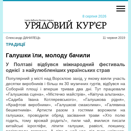
8 серпня 2026
Олександр ДАНИЛЕЦЬ
11 червня 2019
ТРАДИЦІЇ
Галушки їли, молоду бачили
У Полтаві відбувся міжнародний фестиваль
однієї з найулюбленіших українських страв
Популярний у місті над Ворсклою захід, у якому взяли участь
десятки виробників і більш як 30 музичних гуртів, відбувся на
Соборній площі і вперше тривав два дні. Тут працювали
«Галушкова сцена», «Містечко майстрів», «Квітуча альтанка»,
«Садиба Івана Котляревського», «Галушкова рідня»,
«Крафтові виробники», «Галушкові смаколики», «Галявина
бешкетників». Артисти разом з гостями ворожили на
галушках, проводили обряд засівання трави «Хто полю
годить, тому врожай родить!», пили чай, вчилися писати
китайські ієрогліфи, ліпити галушки, равіолі, локшину,