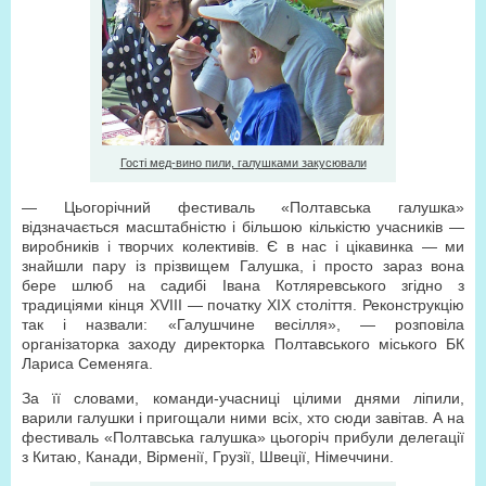
Гості мед-вино пили, галушками закусювали
— Цьогорічний фестиваль «Полтавська галушка»
відзначається масштабністю і більшою кількістю учасників —
виробників і творчих колективів. Є в нас і цікавинка — ми
знайшли пару із прізвищем Галушка, і просто зараз вона
бере шлюб на садибі Івана Котляревського згідно з
традиціями кінця XVIII — початку XIX століття. Реконструкцію
так і назвали: «Галушчине весілля», — розповіла
організаторка заходу директорка Полтавського міського БК
Лариса Семеняга.
За її словами, команди-учасниці цілими днями ліпили,
варили галушки і пригощали ними всіх, хто сюди завітав. А на
фестиваль «Полтавська галушка» цьогоріч прибули делегації
з Китаю, Канади, Вірменії, Грузії, Швеції, Німеччини.