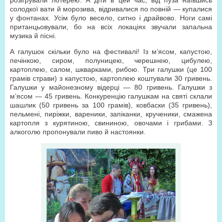
розігрували лотерею. А діти в цей час, від пуза наївшись
солодкої вати й морозива, відривалися по повній — купалися
у фонтанах. Усім було весело, ситно і драйвово. Ноги самі
пританцьовували, бо на всіх локаціях звучали запальна
музика й пісні.
А галушок скільки було на фестивалі! Із м’ясом, капустою,
печінкою, сиром, полуницею, черешнею, цибулею,
картоплею, салом, шкварками, рибою. Три галушки (це 100
грамів страви) з капустою, картоплею коштували 30 гривень.
Галушки у майонезному відерці — 80 гривень. Галушки з
м’ясом — 45 гривень. Конкуренцію галушкам на святі склали
шашлик (50 гривень за 100 грамів), ковбаски (35 гривень),
пельмені, пиріжки, вареники, запіканки, крученики, смажена
картопля з курятиною, свининою, овочами і грибами. З
алкоголю пропонували пиво й настоянки.