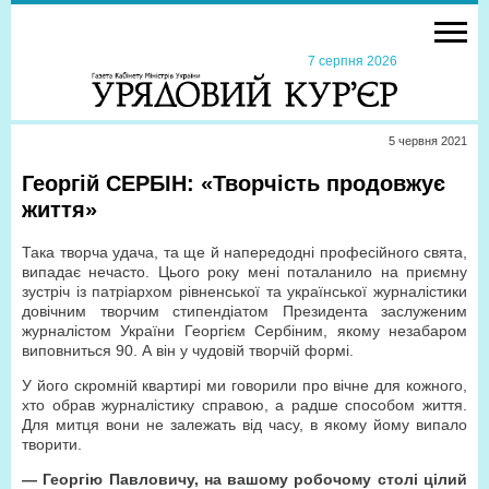
7 серпня 2026
5 червня 2021
Георгій СЕРБІН: «Творчість продовжує
життя»
Така творча удача, та ще й напередодні професійного свята,
випадає нечасто. Цього року мені поталанило на приємну
зустріч із патріархом рівненської та української журналістики
довічним творчим стипендіатом Президента заслуженим
журналістом України Георгієм Сербіним, якому незабаром
виповниться 90. А він у чудовій творчій формі.
У його скромній квартирі ми говорили про вічне для кожного,
хто обрав журналістику справою, а радше способом життя.
Для митця вони не залежать від часу, в якому йому випало
творити.
— Георгію Павловичу, на вашому робочому столі цілий