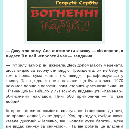
— Дякую за риму. Але ж створити книжку — пів справи, а
видати її в цей непростий час — завдання.
— Тут залучаємо різні джерела. Десь допомагають меценати,
щось видаю за творчу стипендію Президента: рік не беру її,
тож є певна сума коштів, яка швидко трансформується у
книжку. Так, це далеко не ті наклади, що були колись. 1970
року моє перше в повоєнні роки історико-краєзнавче видання
«Рівненщина» вийшло у львівському видавництві «Каменяр»
50-тисячним накладом. Нині 500 примірників — то вже
добрий.
Інтернет ніколи не замінить спілкування із книжкою. До речі,
не продав жодної, лише дарую. Хоч, пригадую, сусідка якось
казала дружині: «Напевно, ваш чоловік дуже багатий, адже
він видає книжку за книжкою». «Та він робить це власним