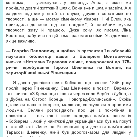
коштом», — усміхнулась у відповідь Анна, з якою ми
пройшли довгий життєвий шлях. Вона вже пішла у засвіти. А я
завдяки підтримці дітей та онуків, друзів і соратників по
творчості, а ще — моєму сімейному лікареві Ніні Білик, яка
приходила до мене під час пандемії, й постійним мукам
творчості живу й працюю. Дуже хочу, як писала Ліна
Костенко, набутися на цій землі разом зі своїми. Усвідомлюю,
як це важливо.
— Георгію Павловичу, я щойно із презентації в обласній
науковій бібліотеці вашої з Валерієм Войтовичем
книжки «Незгасна Тарасова свіча», приуроченої до 175-
річчя перебування Тараса Шевченка на Волині, на
території нинішньої Рівненщини.
— Я давно дослідив шлях Кобзаря, що восени 1846 року
проліг через Рівненщину. Сам Шевченко в повісті «Варнак»
так і писав: «З Кременця пішов я через село Верба в Дубно, а
з Дубна на Острог, Корець і Новоград-Волинський». Скрізь
цікавився нашою історією, малював, спілкувався з простими
людьми. Селяни розповідають про це з покоління в
покоління — ось так і живе народна пам’ять разом із
«Кобзарем», який у найтяжчі для українців часи був на покуті
в кожній хаті. Лише на Рівненщині три десятки пам’ятників
Тарасові Шевченку, який був дороговказом для людей у