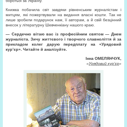
боротьбі за Україну.
Книжка побачила світ завдяки рівненським журналістам і
митцям, які пожертвували на видання власні кошти. Так не
лише зробили подарунок нам, її авторам, а й свій безцінний
внесок у літературну Шевченкіану нашого краю.
— Сердечно вітаю вас із професійним святом — Днем
журналіста. Зичу життєвого і творчого славноліття й за
прикладом колег дарую передплату на «Урядовий
кур’єр». Читайте й аналізуйте.
Інна ОМЕЛЯНЧУК,
«
Урядовий кур’єр
»