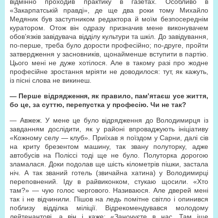
відмінно проходив практику в газетах. Особливо в
«Закарпатській правді», де ще два роки тому Михайло
Медяник був заступником редактора й моїм безпосереднім
куратором. Отож він одразу призначив мене виконувачем
обов’язків завідувача відділу культури та шкіл. До завідування,
по-перше, треба було дорости професійно; по-друге, пройти
затвердження у засновників, щонайменше вступити в партію.
Цього мені не дуже хотілося. Але в такому разі про жодне
професійне зростання мріяти не доводилося: тут, як кажуть,
із пісні слова не викинеш.
— Перше відрядження, як правило, пам’ятаєш усе життя,
бо це, за суттю, перепустка у професію. Чи не так?
— Авжеж. У мене це було відрядження до Володимирця із
завданням дослідити, як у районі впроваджують ініціативу
«Кожному селу — клуб». Приїхав я поїздом у Сарни, далі сів
на криту брезентом машину, так звану полуторку, адже
автобусів на Поліссі тоді ще не було. Полуторка дорогою
зламалася. Доки подолав ще шість кілометрів пішки, застала
ніч. А так званий готель (звичайна хатина) у Володимирці
переповнений. Іду в райвиконком, стукаю щосили. «Хто
там?» — чую голос чергового. Називаюся. Але дверей мені
так і не відчинили. Пішов на ледь помітне світло і опинився
поблизу відділка міліції. Відрекомендувався молодому
лейтенантові, а він і каже: «Заночуєте в нас. Там іще