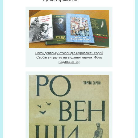
Президентську стипендію журналіст Георгій
Сербін витрачає на видання книжок. Фото
надала автор