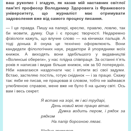
ваш рукопис і згадую, як казав мій наставник світлої
пам’яті професор Володимир Здоровега із Франкового
університету, що журналіст має отримувати
задоволення вже від самого процесу писання.
— І це правда. Пишу на папері, креслю, правлю, ловлю, так
би мовити, думку. Оце і є процес творчості. Недаремно
фізіологи кажуть, що влучне слово — на кінчиках пальців. А
тоді донька й онука це технічно оформлюють. Вони
кандидати філологічних наук, редактори й упорядники моїх
книжок. А виходять вони здебільшого у видавництві
«Волинські обереги», у нас плідна співпраця. За останні п’ять
років я написав і видав більше книжок, ніж за 50 попередніх.
Ніби намагаюся наздогнати час і втілити всі свої задуми.
Встаю, застеляю постіль, готую сніданок — і за працю. Скажу
так: якби не писав, не працював зі словом, тобто не займався
улюбленою справою, мене вже не було б на цьому світі. Ось
вам і весь секрет.
Я встаю на зорі, як і всі трударі,
День новий мою працю вітає.
Думка водить пером, і рядок за
рядком
На папір борозною лягає.
Щойно зримував.