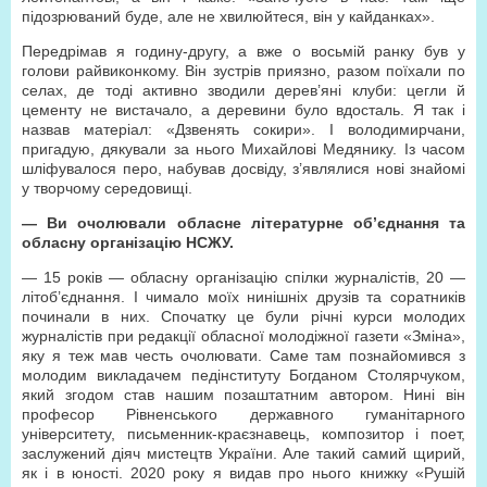
підозрюваний буде, але не хвилюйтеся, він у кайданках».
Передрімав я годину-другу, а вже о восьмій ранку був у
голови райвиконкому. Він зустрів приязно, разом поїхали по
селах, де тоді активно зводили дерев’яні клуби: цегли й
цементу не вистачало, а деревини було вдосталь. Я так і
назвав матеріал: «Дзвенять сокири». І володимирчани,
пригадую, дякували за нього Михайлові Медянику. Із часом
шліфувалося перо, набував досвіду, з’являлися нові знайомі
у творчому середовищі.
— Ви очолювали обласне літературне об’єднання та
обласну організацію НСЖУ.
— 15 років — обласну організацію спілки журналістів, 20 —
літоб’єднання. І чимало моїх нинішніх друзів та соратників
починали в них. Спочатку це були річні курси молодих
журналістів при редакції обласної молодіжної газети «Зміна»,
яку я теж мав честь очолювати. Саме там познайомився з
молодим викладачем педінституту Богданом Столярчуком,
який згодом став нашим позаштатним автором. Нині він
професор Рівненського державного гуманітарного
університету, письменник-краєзнавець, композитор і поет,
заслужений діяч мистецтв України. Але такий самий щирий,
як і в юності. 2020 року я видав про нього книжку «Рушій