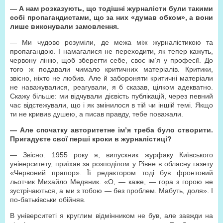
— А нам розказують, що тодішні журналісти були такими
собі пропагандистами, що за них «думав обком», а вони
лише виконували замовлення.
— Ми чудово розуміли, де межа між журналістикою та
пропагандою. І намагалися не переходити, як тепер кажуть,
червону лінію, щоб зберегти себе, своє ім’я у професії. До
того ж подавали чимало критичних матеріалів. Критики,
звісно, ніхто не любив. Але й забороняти критичні матеріали
не наважувалися, реагували, я б сказав, цілком адекватно.
Скажу більше: ми відчували дієвість публікацій, через певний
час відстежували, що і як змінилося в тій чи іншій темі. Якщо
ти не кривив душею, а писав правду, тебе поважали.
— Але спочатку авторитетне ім’я треба було створити.
Пригадуєте свої перші кроки в журналістиці?
— Звісно. 1955 року я, випускник журфаку Київського
університету, приїхав за розподілом у Рівне в обласну газету
«Червоний прапор». Її редактором тоді був фронтовий
льотчик Михайло Медяник. «О, — каже, — гора з горою не
зустрічаються, а ми з тобою — без проблем. Мабуть, доля». І
по-батьківськи обійняв.
В університеті я круглим відмінником не був, але завжди на