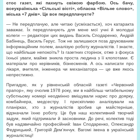
стос газет, які пахнуть свіжою фарбою. Ось бачу,
всеукраїнська «Сільські вісті», обласна «Вільне слово»,
міська «7 днів». Це все передплачуєте?
— Не передплачую, але читаю (усміхається), хоч катаракта
заважає. Їх передплачують для мене мої учні й молодші
колеги — редактори цих видань Василь Сподаренко, Андрій
Бабінець, Василь Герус. Тож не залишаюся поза друкованим
інформаційним полем, аналізую роботу журналістів. І знаєте,
що найбільше непокоїть? Із газетних сторінок, отже з фокуса
їхньої уваги, майже зникла проста людина з її клопотами. Є
матеріали про керівників, бізнесменів. А ось написати про
лікаря, вчителя, інженера чи механізатора — це вже якось
непрестижно.
Пригадую, як у рівненській обласній газеті «Червоний
прапор», яку очолив 1978 року, ми в найбільш читабельному
суботньому номері неодмінно вміщували нарис про доярку,
комбайнера, медсестру. І прискіпливо аналізували на
планірках, хто з журналістів зробив це майстерніше,
відзначали їхню роботу. Це був наш колективний творчий
задум, який підтримали й засновники. До речі, колектив тоді
був надзвичайно професійний: Іван Сподаренко, Олександр
Федрицький, Григорій Дем’янчук. Вагомі імена в українській
журналістиці!