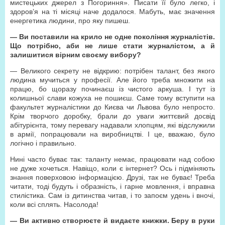
мистецьких джерел з Погориння». Писати її було легко, і
здоров’я на ті місяці наче додалося. Мабуть, має значення
енергетика людини, про яку пишеш.
— Ви поставили на крило не одне покоління журналістів.
Що потрібно, аби не лише стати журналістом, а й
залишитися вірним своєму вибору?
— Великого секрету не відкрию: потрібен талант, без якого
людина мучиться у професії. Але його треба множити на
працю, бо щоразу починаєш із чистого аркуша. І тут із
колишньої слави кожуха не пошиєш. Саме тому вступити на
факультет журналістики до Києва чи Львова було непросто.
Крім творчого доробку, брали до уваги життєвий досвід
абітурієнта, тому перевагу надавали хлопцям, які відслужили
в армії, попрацювали на виробництві. І це, вважаю, було
логічно і правильно.
Нині часто буває так: таланту немає, працювати над собою
не дуже хочеться. Навіщо, коли є інтернет? Ось і підміняють
знання поверховою інформацією. Друзі, так не буває! Треба
читати, тоді будуть і образність, і гарне мовлення, і вправна
стилістика. Сам із дитинства читав, і то запоєм удень і вночі,
коли всі сплять. Насолода!
— Ви активно створюєте й видаєте книжки. Беру в руки