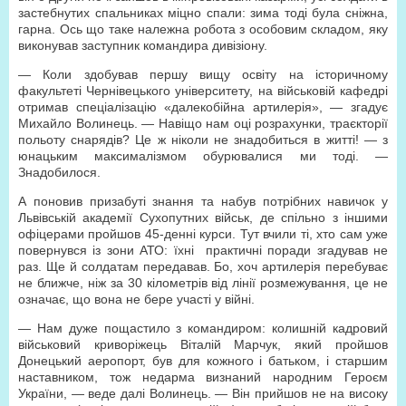
застебнутих спальниках міцно спали: зима тоді була сніжна,
гарна. Ось що таке належна робота з особовим складом, яку
виконував заступник командира дивізіону.
— Коли здобував першу вищу освіту на історичному
факультеті Чернівецького університету, на військовій кафедрі
отримав спеціалізацію «далекобійна артилерія», — згадує
Михайло Волинець. — Навіщо нам оці розрахунки, траєкторії
польоту снарядів? Це ж ніколи не знадобиться в житті! — з
юнацьким максималізмом обурювалися ми тоді. —
Знадобилося.
А поновив призабуті знання та набув потрібних навичок у
Львівській академії Сухопутних військ, де спільно з іншими
офіцерами пройшов 45-денні курси. Тут вчили ті, хто сам уже
повернувся із зони АТО: їхні практичні поради згадував не
раз. Ще й солдатам передавав. Бо, хоч артилерія перебуває
не ближче, ніж за
30 кілометрів
від лінії розмежування, це не
означає, що вона не бере участі у війні.
— Нам дуже пощастило з командиром: колишній кадровий
військовий криворіжець Віталій Марчук, який пройшов
Донецький аеропорт, був для кожного і батьком, і старшим
наставником, тож недарма визнаний народним Героєм
України, — веде далі Волинець. — Він прийшов не на високу