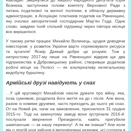
накладні! Звернулися до нашого народного депутата Юрія
Вознюка, заступника голови комітету Верховної Ради з
питань податкової та митної політики, в обласну державну
адміністрацію, в Асоціацію платників податків на Рівненщині,
яку очолює авторитетний господарник Мар’ян Года. Одне
слово, завдяки їхній спільній підтримці через півтора місяця
все вирішилося.
У такому ритмі працює Михайло Волинець, щодня доводячи
інвесторові: у розвиток України варто спрямовувати ресурси
та зусилля! Ясмір Даякай добре це розуміє. Тож у
непростому 2017-му лише на Рівненщині відкрив ще два
підприємства в Дубровицькому районі, створивши додаткові
робочі місця на Поліссі — як альтернативу нелегальному
видобутку бурштину.
Армійські друзі навідують у снах
…У цій круговерті Михайлові ніколи думати про війну, яка,
поза сумнівом, розділила його життя на до і після. Але вона,
разом із новими друзями, часто приходить до нього уві снах.
От на Новий рік, наче на замовлення, приснилося 31 грудня
2015-го. Тоді на закинутому заводі вони зустрічали 2016-й:
послухали звернення Президента, навіть пригубили
шампанське — за нашу перемогу! А як же інакше? Але коли
він о другій ночі зайшов в імпровізовані казарми, усі солдати в