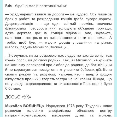
Втім, Україна має й позитивні зміни:
— Уряд нарешті взявся за дороги — це чудово. Ось лише за
брак у роботі та розкрадання коштів треба суворо карати.
Децентралізація — ще один світлий промінь: значним
фінансовим ресурсом нині володіють об’єднані громади,
адже держава дає їм солідні підйомні. Але, зауважте,
належного контролю за використанням поки що немає. А
треба, щоб був, — маючи досвід управління на різних
щаблях, радить Михайло Волинець.
…Незчулися, як за розмовою нас ледве не застав вечір, тож
кожен поспішив до своєї родини. Такі, як Михайло, не кричать
на кожному перехресті про любов до родини, до батьківщини
й не користуються посвідченням учасника бойових дій. Вони
своїми руками та розумом, наполегливо і вперто щодня
піклуються про них і творять завтра нашої країни. Шкода, що
не у владі: справедливості та виваженості в її рішеннях було
б більше.
ДОСЬЄ «УК»
Михайло ВОЛИНЕЦЬ
. Народився 1973 року. Трудовий шлях
розпочав головним спеціалістом обласного центру
патріотично-військового виховання дітей та молоді.