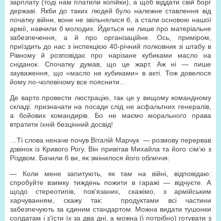
зарплату (тоді нам платили копійки), а щоб віддати свій борг
державі. Якби до таких людей було належне ставлення від
початку війни, вони не звільнялися б, а стали основою нашої
армії, навчили б молодих. Йдеться не лише про матеріальне
забезпечення, а й про організаційне. Ось, приміром,
приїздить до нас з інспекцією 40-річний полковник зі штабу в
Рівному й розповідає про нарізане кубиками масло на
сніданок. Спочатку думав, що це жарт. Аж ні — пише
зауваження, що «масло не кубиками» в акті. Тож довелося
йому по-чоловічому все пояснити…
Де варто провести люстрацію, так це у вищому командному
складі: призначати на посади слід не асфальтних генералів,
а бойових командирів. Бо не маємо морального права
втратити їхній безцінний досвід!
…Ті слова неначе почув Віталій Марчук — розмову перервав
дзвінок із Кривого Рогу. Він привітав Михайла та його сім’ю з
Різдвом. Бачили б ви, як змінилося його обличчя:
— Коли мене запитують, як там на війні, відповідаю:
спробуйте взимку тиждень пожити в гаражі — відчуєте. А
щодо стереотипів, пов’язаних, скажімо, з армійським
харчуванням, скажу так: продуктами всі частини
забезпечують за єдиним стандартом. Можна видати тушонки
солдатам і з’їсти їх за два дні, а можна (і потрібно) готувати з