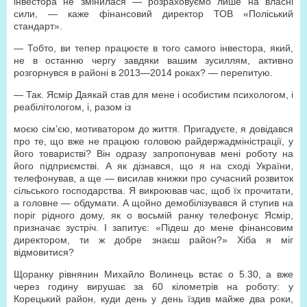
інвестора не змінилася — розраховуємо лише на власні
сили, — каже фінансовий директор ТОВ «Поліський
стандарт».
— Тобто, ви тепер працюєте в того самого інвестора, який,
не в останню чергу завдяки вашим зусиллям, активно
розгорнувся в районі в 2013—2014 роках? — перепитую.
— Так. Ясмір Даякай став для мене і особистим психологом, і
реабілітологом, і, разом із
моєю сім’єю, мотиватором до життя. Пригадуєте, я довідався
про те, що вже не працюю головою райдержадміністрації, у
його товаристві? Він одразу запропонував мені роботу на
його підприємстві. А як дізнався, що я на сході України,
телефонував, а ще — висилав книжки про сучасний розвиток
сільського господарства. Я викроював час, щоб їх прочитати,
а головне — обдумати. А щойно демобілізувався й ступив на
поріг рідного дому, як о восьмій ранку телефонує Ясмір,
призначає зустріч. І запитує: «Підеш до мене фінансовим
директором, ти ж добре знаєш район?» Хіба я міг
відмовитися?
Щоранку рівнянин Михайло Волинець встає о 5.30, а вже
через годину вирушає за
60 кілометрів
на роботу: у
Корецький район, куди день у день їздив майже два роки,