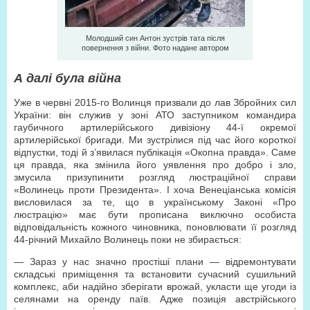
Молодший син Антон зустрів тата після
повернення з війни. Фото надане автором
А далі була війна
Уже в червні 2015-го Волинця призвали до лав Збройних сил
України: він служив у зоні АТО заступником командира
гаубичного артилерійського дивізіону 44-ї окремої
артилерійської бригади. Ми зустрілися під час його короткої
відпустки, тоді й з’явилася публікація «Окопна правда». Саме
ця правда, яка змінила його уявлення про добро і зло,
змусила призупинити розгляд люстраційної справи
«Волинець проти Президента». І хоча Венеціанська комісія
висловилася за те, що в українському Законі «Про
люстрацію» має бути прописана виключно особиста
відповідальність кожного чиновника, поновлювати її розгляд
44-річний Михайло Волинець поки не збирається:
— Зараз у нас значно простіші плани — відремонтувати
складські приміщення та встановити сучасний сушильний
комплекс, аби надійно зберігати врожай, укласти ще угоди із
селянами на оренду паїв. Адже позиція австрійського