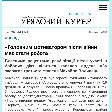
10 серпня 2026
Інна ОМЕЛЯНЧУК
20 лютого 2018
ДОСВІД
«Головним мотиватором після війни
має стати робота»
Власними рецептами реабілітації після участі в
бойових діях ділиться кавалер ордена «За
заслуги» третього ступеня Михайло Волинець
Михайло Волинець двічі був героєм публікацій «Урядового
кур’єра»: у матеріалі «А з водою вихлюпнули й дитину» (16
грудня 2014 року) та «Окопна правда» (25 березня 2016-го).
У першому йшлося про нього, як єдиного на Рівненщині
голову райдержадміністрації, який потрапив під дію Закону
«Про очищення влади» (люстрацію) і дізнався про це з…
інтернету. Саме в той момент, коли з австрійським
інвестором, котрий зареєстрував у Корецькому районі