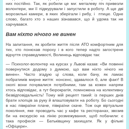
них постійно. Так, як робили це ми: металеву піч привезли
волонтери, ми її підмурували і запустили в роботу. А ще дві
морозильні камери, в яких зберігали і рибу, і птицю. Одне
слово, багато хто з наших зізнавався, що й удома так не
харчувався.
Вам ніхто нічого не винен
На запитання, як зробити життя після АТО комфортним для
тих, хто понюхав пороху і в кого тепер надто загострене
відчуття справедливості, Волинець відповідає так:
— Психолог-волонтер на курсах у Львові казав: «Ви повинні
повернутися додому з думкою, що вам ніхто нічого не
винен». Часто згадую ці слова, коли бачу, як ламає
побратимів мирне життя: нонсенс, здавалося б, але факт! В
окопі вони почувалися потрібними, там за кожен напрям
хтось відповідає, а тут бюрократія, помножена на колективну
безвідповідальність! Тому мій рецепт такий: із перших днів
брати хлопців за руку й влаштовувати на роботу. Бо сьогодні
в нас півкраїни плаче, півкраїни скаче. Тож оце віртуальне
покоління, яке проводить час у кафе та ресторанах, звозив
би на екскурсію на лінію розмежування, щоб побачили: є
така професія — Батьківщину захищати. Як у фільмі
«Офіцери».