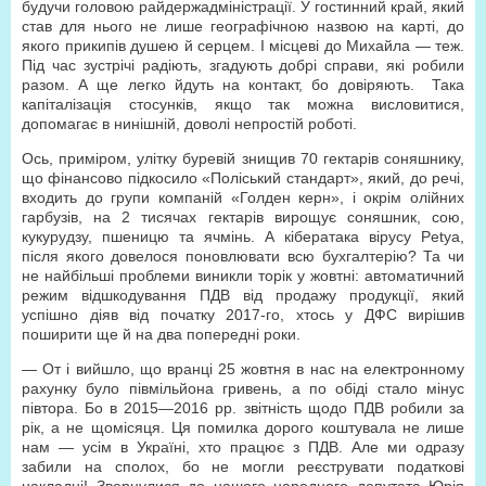
будучи головою райдержадміністрації. У гостинний край, який
став для нього не лише географічною назвою на карті, до
якого прикипів душею й серцем. І місцеві до Михайла — теж.
Під час зустрічі радіють, згадують добрі справи, які робили
разом. А ще легко йдуть на контакт, бо довіряють. Така
капіталізація стосунків, якщо так можна висловитися,
допомагає в нинішній, доволі непростій роботі.
Ось, приміром, улітку буревій знищив
70 гектарів
соняшнику,
що фінансово підкосило «Поліський стандарт», який, до речі,
входить до групи компаній «Голден керн», і окрім олійних
гарбузів, на 2 тисячах гектарів вирощує соняшник, сою,
кукурудзу, пшеницю та ячмінь. А кібератака вірусу Petya,
після якого довелося поновлювати всю бухгалтерію? Та чи
не найбільші проблеми виникли торік у жовтні: автоматичний
режим відшкодування ПДВ від продажу продукції, який
успішно діяв від початку 2017-го, хтось у ДФС вирішив
поширити ще й на два попередні роки.
— От і вийшло, що вранці 25 жовтня в нас на електронному
рахунку було півмільйона гривень, а по обіді стало мінус
півтора. Бо в 2015—2016 рр. звітність щодо ПДВ робили за
рік, а не щомісяця. Ця помилка дорого коштувала не лише
нам — усім в Україні, хто працює з ПДВ. Але ми одразу
забили на сполох, бо не могли реєструвати податкові