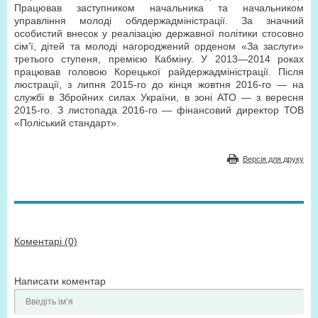
Працював заступником начальника та начальником
управління молоді облдержадміністрації. За значний
особистий внесок у реалізацію державної політики стосовно
сім’ї, дітей та молоді нагороджений орденом «За заслуги»
третього ступеня, премією Кабміну. У 2013—2014 роках
працював головою Корецької райдержадміністрації. Після
люстрації, з липня 2015-го до кінця жовтня 2016-го — на
службі в Збройних силах України, в зоні АТО — з вересня
2015-го. З листопада 2016-го — фінансовий директор ТОВ
«Поліський стандарт».
Версія для друку
Коментарі (0)
Написати коментар