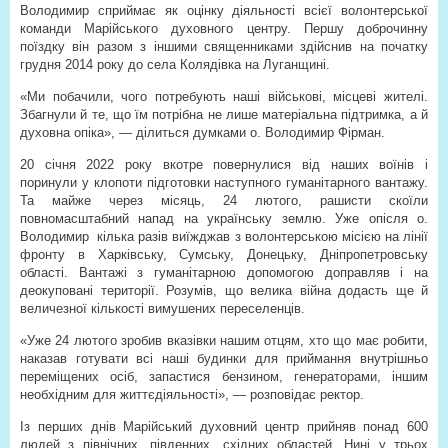
Володимир сприймає як оцінку діяльності всієї волонтерської
команди Марійського духовного центру. Першу доброчинну
поїздку він разом з іншими священниками здійснив на початку
грудня 2014 року до села Колядівка на Луганщині.
«Ми побачили, чого потребують наші військові, місцеві жителі.
Збагнули й те, що їм потрібна не лише матеріальна підтримка, а й
духовна опіка», — ділиться думками о. Володимир Фірман.
20 січня 2022 року вкотре повернулися від наших воїнів і
поринули у клопоти підготовки наступного гуманітарного вантажу.
Та майже через місяць, 24 лютого, рашисти скоїли
повномасштабний напад на українську землю. Уже опісля о.
Володимир
кілька разів виїжджав з волонтерською місією на лінії
фронту в Харківську, Сумську, Донецьку, Дніпропетровську
області. Вантажі з гуманітарною допомогою доправляв і на
деокуповані території. Розумів, що велика війна додасть ще й
величезної кількості вимушених переселенців.
«Уже 24 лютого зробив вказівки нашим отцям, хто що має робити,
наказав готувати всі наші будинки для приймання внутрішньо
переміщених осіб, запастися бензином, генераторами, іншим
необхідним для життєдіяльності», — розповідає ректор.
Із перших днів Марійський духовний центр прийняв понад 600
людей з північних, південних, східних областей. Нині у трьох