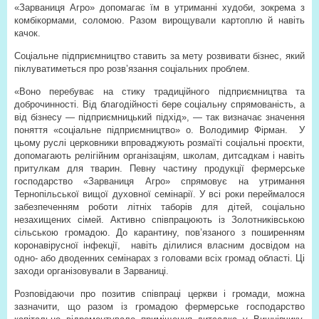
«Зарваниця Агро» допомагає їм в утриманні худоби, зокрема з
комбікормами, соломою. Разом вирощували картоплю й навіть
качок.
Соціальне підприємництво ставить за мету розвивати бізнес, який
піклуватиметься про розв’язання соціальних проблем.
«Воно перебуває на стику традиційного підприємництва та
доброчинності. Від благодійності бере соціальну спрямованість, а
від бізнесу — підприємницький підхід», — так визначає значення
поняття «соціальне підприємництво» о. Володимир Фірман.
У
цьому руслі церковники впроваджують розмаїті соціальні проєкти,
допомагають релігійним організаціям, школам, дитсадкам і навіть
притулкам для тварин. Певну частину продукції фермерське
господарство «Зарваниця Агро» спрямовує на утримання
Тернопільської вищої духовної семінарії. У всі роки переймалося
забезпеченням роботи літніх таборів для дітей, соціально
незахищених сімей. Активно співпрацюють із Золотниківською
сільською громадою. До карантину, пов’язаного з поширенням
коронавірусної інфекції,
навіть ділилися власним досвідом на
одно- або дводенних семінарах з головами всіх громад області. Ці
заходи організовували в Зарваниці.
Розповідаючи про позитив співпраці церкви і громади, можна
зазначити, що разом із громадою фермерське господарство