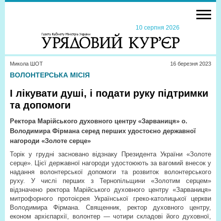
10 серпня 2026
Микола ШОТ
16 березня 2023
ВОЛОНТЕРСЬКА МІСІЯ
І лікувати душі, і подати руку підтримки
та допомоги
Ректора Марійського духовного центру «Зарваниця» о.
Володимира Фірмана серед перших удостоєно державної
нагороди «Золоте серце»
Торік у грудні засновано відзнаку Президента України «Золоте
серце». Цієї державної нагороди удостоюють за вагомий внесок у
надання волонтерської допомоги та розвиток волонтерського
руху. У числі перших з Тернопільщини «Золотим серцем»
відзначено ректора Марійського духовного центру «Зарваниця»
митрофорного протоієрея Української греко-католицької церкви
Володимира Фірмана. Священник, ректор духовного центру,
економ архієпархії, волонтер — чотири складові його духовної,