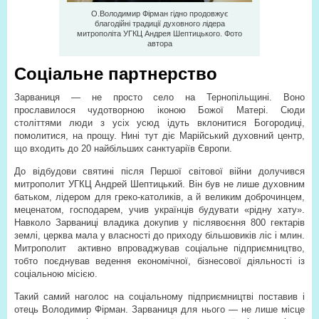
О.Володимир Фірман гідно продовжує
благодійні традиції духовного лідера
митрополіта УГКЦ Андрея Шептицького. Фото
автора
Соціальне партнерство
Зарваниця — не просто село на Тернопільщині. Воно
прославилося чудотворною іконою Божої Матері. Сюди
століттями люди з усіх усюд ідуть вклонитися Богородиці,
помолитися, на прощу. Нині тут діє Марійський духовний центр,
що входить до 20 найбільших санктуаріїв Європи.
До відбудови святині після Першої світової війни долучився
митрополит УГКЦ Андрей Шептицький. Він був не лише духовним
батьком, лідером для греко-католиків, а й великим доброчинцем,
меценатом, господарем, учив українців будувати «рідну хату».
Навколо Зарваниці владика докупив у післявоєння 800 гектарів
землі, церква мала у власності до приходу більшовиків ліс і млин.
Митрополит
активно впроваджував соціальне підприємництво,
тобто поєднував ведення економічної, бізнесової діяльності із
соціальною місією.
Такий самий наголос на соціальному підприємництві поставив і
отець Володимир Фірман. Зарваниця для нього — не лише місце