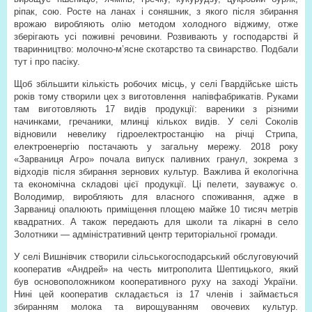
ріпак, сою. Росте на ланах і соняшник, з якого після збирання
врожаю виробляють олію методом холодного віджиму, отже
зберігають усі поживні речовини. Розвивають у господарстві й
тваринництво: молочно-м’ясне скотарство та свинарство. Подбали
тут і про пасіку.
Щоб збільшити кількість робочих місць, у селі Гвардійське шість
років тому створили цех з виготовлення
напівфабрикатів. Руками
там виготовляють 17 видів продукції: вареники з різними
начинками, гречаники, млинці кількох видів. У селі Соколів
відновили невелику гідроелектростанцію на річці Стрипа,
електроенергію постачають у загальну мережу. 2018 року
«Зарваниця Агро» почала випуск паливних гранул, зокрема з
відходів після збирання зернових культур. Важлива й екологічна
та економічна складові цієї продукції. Ці пелети, зауважує о.
Володимир, виробляють для власного споживання, адже в
Зарваниці опалюють приміщення площею майже 10 тисяч метрів
квадратних. А також передають для школи та лікарні в село
Золотники — адміністративний центр територіальної громади.
У селі Вишнівчик створили сільськогосподарський обслуговуючий
кооператив «Андрей» на честь митрополита Шептицького, який
був основоположником кооперативного руху на заході України.
Нині цей кооператив складається із 17 членів і займається
збиранням молока та вирощуванням овочевих культур.