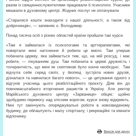
разом із священнослужителями працювали б психологи. Учасники
мешкали в духовному центрі. Жодних послуг не оплачували.
«Старалися кошти знаходити з нашої діяльності, а також від
доброчинців», — запевняє о. Володимир.
Понад тисяча осіб з різних областей країни пройшли такі курси.
«Там я займалася із психологами та арттерапевтами, які
повертали мені натхнення й робили це вміло. Там уперше
побачила церкву, яка займається тим, що, на мій розсуд, і має
робити, — лікуванням душ. Там побачила в церкві дружність і
толерантність, що мені як скептикові було конче необхідно.
Там
відчула себе серед своїх, у безпеці, зустріла нових друзів,
дізналася та навчилася багато нового», — це цитування одного з
відгуків учасниць цього реабілітаційного проєкту. Діяв він до
повномасштабного вторгнення рашистів в Україну. Але ректор
Марійського духовного центру «Зарваниця» обіцяє: щойно
здобудемо перемогу над злісним ворогом, курси знову відкриють.
Нині тут закінчують опоряджувальні роботи в новозведеному
будинку, де облаштують і малу спортзалу, і рекреаційні та кімнати
відпочинку.
Версія для друку