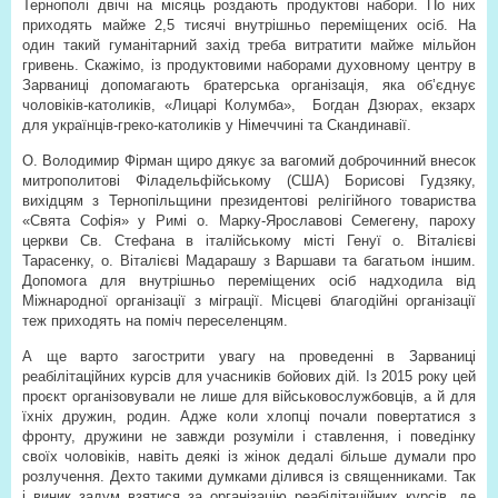
Тернополі двічі на місяць роздають продуктові набори. По них
приходять майже 2,5 тисячі внутрішньо переміщених осіб. На
один такий гуманітарний захід треба витратити майже мільйон
гривень. Скажімо, із продуктовими наборами духовному центру в
Зарваниці допомагають братерська організація, яка об’єднує
чоловіків-католиків, «Лицарі Колумба»,
Богдан Дзюрах, екзарх
для українців-греко-католиків у Німеччині та Скандинавії.
О. Володимир Фірман щиро дякує за вагомий доброчинний внесок
митрополитові Філадельфійському (США) Борисові Гудзяку,
вихідцям з Тернопільщини президентові релігійного товариства
«Свята Софія» у Римі о. Марку-Ярославові Семегену, пароху
церкви Св. Стефана в італійському місті Генуї о. Віталієві
Тарасенку, о. Віталієві Мадарашу з Варшави та багатьом іншим.
Допомога для внутрішньо переміщених осіб надходила від
Міжнародної організації з міграції. Місцеві благодійні організації
теж приходять на поміч переселенцям.
А ще варто загострити увагу на проведенні в Зарваниці
реабілітаційних курсів для учасників бойових дій. Із 2015 року цей
проєкт організовували не лише для військовослужбовців, а й для
їхніх дружин, родин. Адже коли хлопці почали повертатися з
фронту, дружини не завжди розуміли і ставлення, і поведінку
своїх чоловіків, навіть деякі із жінок дедалі більше думали про
розлучення. Дехто такими думками ділився із священниками. Так
і виник задум взятися за організацію реабілітаційних курсів, де