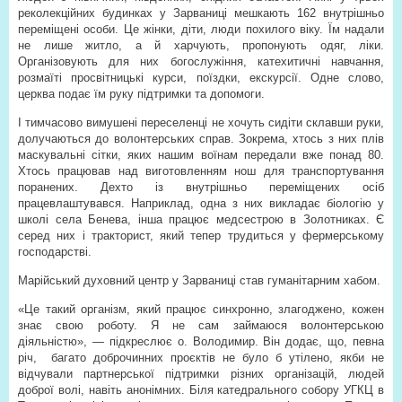
реколекційних будинках у Зарваниці мешкають 162 внутрішньо
переміщені особи. Це жінки, діти, люди похилого віку. Їм надали
не лише житло, а й харчують, пропонують одяг, ліки.
Організовують для них богослужіння, катехитичні навчання,
розмаїті просвітницькі курси, поїздки, екскурсії. Одне слово,
церква подає їм руку підтримки та допомоги.
І тимчасово вимушені переселенці не хочуть сидіти склавши руки,
долучаються до волонтерських справ. Зокрема, хтось з них плів
маскувальні сітки, яких нашим воїнам передали вже понад 80.
Хтось працював над виготовленням нош для транспортування
поранених. Дехто із внутрішньо переміщених осіб
працевлаштувався. Наприклад, одна з них викладає біологію у
школі села Бенева, інша працює медсестрою в Золотниках. Є
серед них і тракторист, який тепер трудиться у фермерському
господарстві.
Марійський духовний центр у Зарваниці став гуманітарним хабом.
«Це такий організм, який працює синхронно, злагоджено, кожен
знає свою роботу. Я не сам займаюся волонтерською
діяльністю», — підкреслює о. Володимир. Він додає, що, певна
річ,
багато доброчинних проєктів не було б утілено, якби не
відчували партнерської підтримки різних організацій, людей
доброї волі, навіть анонімних. Біля катедрального собору УГКЦ в