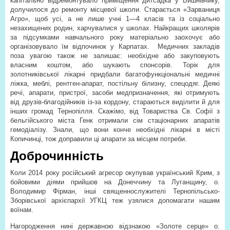
капітально відремонтувало приміщення дитсадка у Вишнівчику,
долучилося до ремонту місцевої школи. Старається «Зарваниця
Агро», щоб усі, а не лише учні 1—4 класів та із соціально
незахищених родин, харчувалися у школах. Найкращих школярів
за підсумками навчального року матеріально заохочує або
організовувало їм відпочинок у Карпатах.
Медичних закладів
поза увагою також не залишає: необхідне або закуповують
власним коштом, або шукають спонсорів. Торік для
золотниківської лікарні придбали багатофункціональні медичні
ліжка, меблі, рентген-апарат, постільну білизну, спецодяг. Деякі
речі, апарати, пристрої, засоби медпризначення, які отримують
від друзів-благодійників із-за кордону, стараються виділити й для
інших громад Тернопілля. Скажімо, від Товариства Св. Софії з
бельгійського міста Генк отримали сім стаціонарних апаратів
гемодіалізу. Знали, що вони конче необхідні лікарні в місті
Копичинці, тож доправили ці апарати за місцем потреби.
Доброчинність
Коли 2014 року російський агресор окупував український Крим, з
бойовими діями прийшов на Донеччину та Луганщину, о.
Володимир Фірман, інші священнослужителі Тернопільсько-
Зборівської архієпархії УГКЦ теж узялися допомагати нашим
воїнам.
Нагородження нині державною відзнакою «Золоте серце» о.