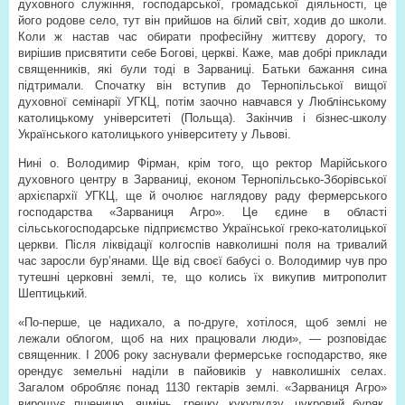
духовного служіння, господарської, громадської діяльності, це
його родове село, тут він прийшов на білий світ, ходив до школи.
Коли ж настав час обирати професійну життєву дорогу, то
вирішив присвятити себе Богові, церкві. Каже, мав добрі приклади
священників, які були тоді в Зарваниці. Батьки бажання сина
підтримали. Спочатку він вступив до Тернопільської вищої
духовної семінарії УГКЦ, потім заочно навчався у Люблінському
католицькому університеті (Польща). Закінчив і бізнес-школу
Українського католицького університету у Львові.
Нині о. Володимир Фірман, крім того, що ректор Марійського
духовного центру в Зарваниці, економ Тернопільсько-Зборівської
архієпархії УГКЦ, ще й очолює наглядову раду фермерського
господарства «Зарваниця Агро». Це єдине в області
сільськогосподарське підприємство Української греко-католицької
церкви. Після ліквідації колгоспів навколишні поля на тривалий
час заросли бур’янами. Ще від своєї бабусі о. Володимир чув про
тутешні церковні землі, те, що колись їх викупив митрополит
Шептицький.
«По-перше, це надихало, а по-друге, хотілося, щоб землі не
лежали облогом, щоб на них працювали люди», — розповідає
священник. І 2006 року заснували фермерське господарство, яке
орендує земельні наділи в пайовиків у навколишніх селах.
Загалом обробляє понад 1130 гектарів землі. «Зарваниця Агро»
вирощує пшеницю, ячмінь, гречку, кукурудзу, цукровий буряк,