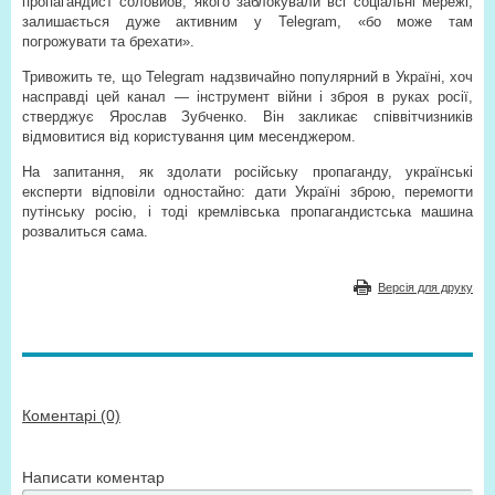
пропагандист соловйов, якого заблокували всі соціальні мережі,
залишається дуже активним у Telegram, «бо може там
погрожувати та брехати».
Тривожить те, що Telegram надзвичайно популярний в Україні, хоч
насправді цей канал — інструмент війни і зброя в руках росії,
стверджує Ярослав Зубченко. Він закликає співвітчизників
відмовитися від користування цим месенджером.
На запитання, як здолати російську пропаганду, українські
експерти відповіли одностайно: дати Україні зброю, перемогти
путінську росію, і тоді кремлівська пропагандистська машина
розвалиться сама.
Версія для друку
Коментарі (0)
Написати коментар