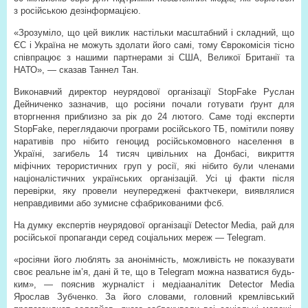
з російською дезінформацією.
«Зрозуміло, що цей виклик настільки масштабний і складний, що
ЄС і Україна не можуть здолати його самі, тому Єврокомісія тісно
співпрацює з нашими партнерами зі США, Великої Британії та
НАТО», — сказав Таннел Тан.
Виконавчий директор неурядової організації StopFake Руслан
Дейниченко зазначив, що росіяни почали готувати ґрунт для
вторгнення приблизно за рік до 24 лютого. Саме тоді експерти
StopFake, переглядаючи програми російського ТБ, помітили появу
наративів про нібито геноцид російськомовного населення в
Україні, загибель 14 тисяч цивільних на Донбасі, викриття
міфічних терористичних груп у росії, які нібито були членами
націоналістичних українських організацій. Усі ці факти після
перевірки, яку провели неупереджені фактчекери, виявлялися
неправдивими або зумисне сфабрикованими фсб.
На думку експертів неурядової організації Detector Media, рай для
російської пропаганди серед соціальних мереж — Telegram.
«росіяни його люблять за анонімність, можливість не показувати
своє реальне ім’я, дані й те, що в Telegram можна назватися будь-
ким», — пояснив журналіст і медіааналітик Detector Media
Ярослав Зубченко. За його словами, головний кремлівський