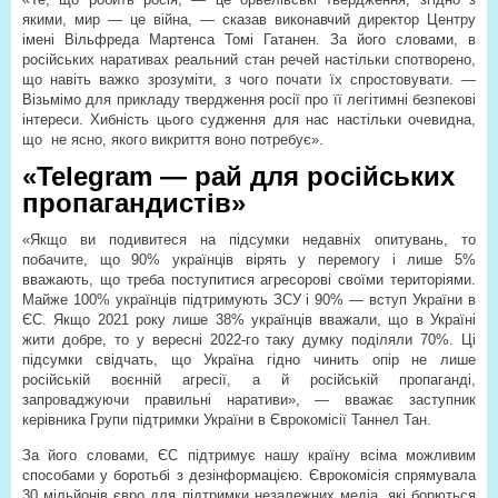
якими, мир — це війна, — сказав виконавчий директор Центру
імені Вільфреда Мартенса Томі Гатанен. За його словами, в
російських наративах реальний стан речей настільки спотворено,
що навіть важко зрозуміти, з чого почати їх спростовувати. —
Візьмімо для прикладу твердження росії про її легітимні безпекові
інтереси. Хибність цього судження для нас настільки очевидна,
що
не ясно, якого викриття воно потребує».
«Telegram — рай для російських
пропагандистів»
«Якщо ви подивитеся на підсумки недавніх опитувань, то
побачите, що 90% українців вірять у перемогу і лише 5%
вважають, що треба поступитися агресорові своїми територіями.
Майже 100% українців підтримують ЗСУ і 90% — вступ України в
ЄС. Якщо 2021 року лише 38% українців вважали, що в Україні
жити добре, то у вересні 2022-го таку думку поділяли 70%. Ці
підсумки свідчать, що Україна гідно чинить опір не лише
російській воєнній агресії, а й російській пропаганді,
запроваджуючи правильні наративи», — вважає заступник
керівника Групи підтримки України в Єврокомісії Таннел Тан.
За його словами, ЄС підтримує нашу країну всіма можливим
способами у боротьбі з дезінформацією. Єврокомісія спрямувала
30 мільйонів євро для підтримки незалежних медіа, які борються