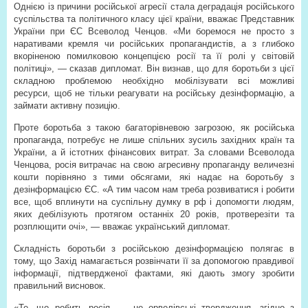
Однією із причини російської агресії стала деградація російського
суспільства та політичного класу цієї країни, вважає Представник
України при ЄС Всеволод Ченцов. «Ми боремося не просто з
наративами кремля чи російських пропагандистів, а з глибоко
вкоріненою помилковою концепцією росії та її ролі у світовій
політиці», — сказав дипломат. Він визнав, що для боротьби з цієї
складною проблемою необхідно мобілізувати всі можливі
ресурси, щоб не тільки реагувати на російську дезінформацію, а
займати активну позицію.
Проте боротьба з такою багаторівневою загрозою, як російська
пропаганда, потребує не лише спільних зусиль західних країн та
України, а й істотних фінансових витрат. За словами Всеволода
Ченцова, росія витрачає на свою агресивну пропаганду величезні
кошти порівняно з тими обсягами, які надає на боротьбу з
дезінформацією ЄС. «А тим часом нам треба розвиватися і робити
все, щоб вплинути на суспільну думку в рф і допомогти людям,
яких дебілізують протягом останніх 20 років, протверезіти та
розплющити очі», — вважає український дипломат.
Складність боротьби з російською дезінформацією полягає в
тому, що Захід намагається розвінчати її за допомогою правдивої
інформації, підтвердженої фактами, які дають змогу зробити
правильний висновок.
«Те, що робить росія, — це орвелівські твердження, згідно з