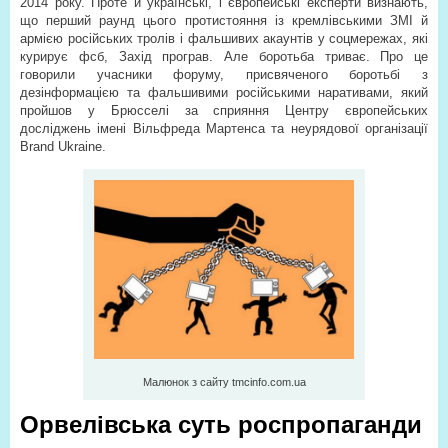
2014 року. Проте й українські, і європейські експерти визнають,
що перший раунд цього протистояння із кремлівськими ЗМІ й
армією російських тролів і фальшивих акаунтів у соцмережах, які
курирує фсб, Захід програв. Але боротьба триває. Про це
говорили учасники форуму, присвяченого боротьбі з
дезінформацією та фальшивими російськими наративами, який
пройшов у Брюсселі за сприяння Центру європейських
досліджень імені Вільфреда Мартенса та неурядової організації
Brand Ukraine.
Малюнок з сайту tmcinfo.com.ua
Орвелівська суть роспропаганди