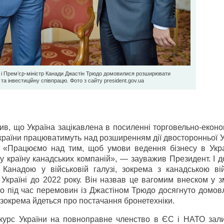
і Прем’єр-міністр Канади Джастін Трюдо домовилися розширювати
а інвестиційну співпрацю. Фото з сайту president.gov.ua
в, що Україна зацікавлена в посиленні торговельно-еконо
і країни працюватимуть над розширенням дії двосторонньої 
й. «Працюємо над тим, щоб умови ведення бізнесу в Укра
 країну канадських компаній», — зауважив Президент. І д
 Канадою у військовій галузі, зокрема з канадською ві
Україні до 2022 року. Він назвав це вагомим внеском у з
що під час перемовин із Джастіном Трюдо досягнуто домов
 зокрема йдеться про постачання бронетехніки.
курс України на повноправне членство в ЄС і НАТО зал