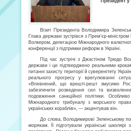
Президент у
Візит Президента Володимира Зеленськ
Глава держави зустрівся з Прем’єр-міністро
Волкером, делегацією Міжнародного валютного
конференції з підтримки реформ в Україні.
Під час зустрічі з Джастіном Трюдо В
держави і це підтверджено реальними кроками
питанні захисту території й суверенітету Укра
реального прогресу у врегулюванні ситу
«Впевнений, що врешті-решт змусимо Росі
забезпечити розведення сил та визволенн
подовження санкційної політики. Особлив
Міжнародного трибуналу з морського прав
українських кораблів», — акцентував він.
До слова, Володимирові Зеленському п
морякам. Її підготували українські школяр