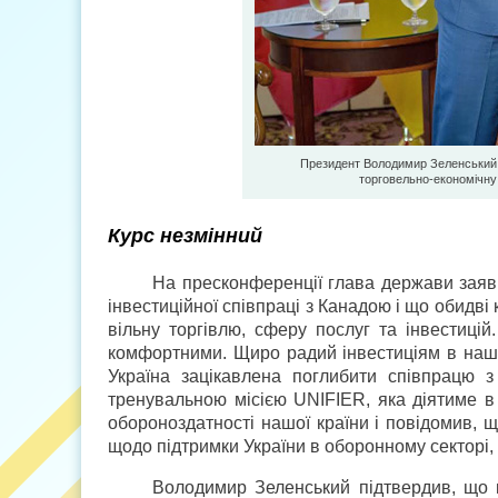
Президент Володимир Зеленський 
торговельно-економічну т
Курс незмінний
На пресконференції глава держави заяви
інвестиційної співпраці з Канадою і що обидв
вільну торгівлю, сферу послуг та інвестиці
комфортними. Щиро радий інвестиціям в нашу
Україна зацікавлена поглибити співпрацю з
тренувальною місією UNIFIER, яка діятиме в 
обороноздатності нашої країни і повідомив, 
щодо підтримки України в оборонному секторі,
Володимир Зеленський підтвердив, що 