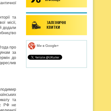
античної
торії та
ї місії,
ЗАЛІЗНИЧНІ
КВИТКИ
 й додали
робництво
Ми в Google+
Угода про
дянам за
ермін до
ідкреслив
олодимир
аїнських
рмату та
у. РФ не
 медичної