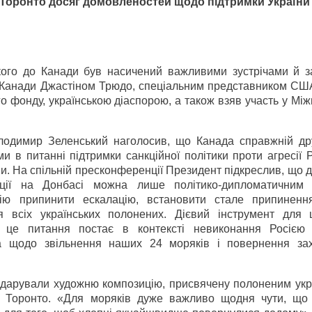
 Торонто досяг домовленостей щодо підтримки України
ого до Канади був насичений важливими зустрічами й з
м Канади Джастіном Трюдо, спеціальним представником СШ
 фонду, українською діаспорою, а також взяв участь у Мі
олодимир Зеленський наголосив, що Канада справжній др
 в питанні підтримки санкційної політики проти агресії Р
їни. На спільній пресконференції Президент підкреслив, що 
ації на Донбасі можна лише політико-дипломатичним
ю припинити ескалацію, встановити стале припиненн
я всіх українських полонених. Дієвий інструмент для
о це питання постає в контексті невиконання Росією
а щодо звільнення наших 24 моряків і повернення за
одарували художню композицію, присвячену полоненим укр
і з Торонто. «Для моряків дуже важливо щодня чути, що