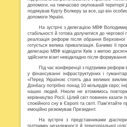
допомоги, на тимчасово окупованій територі
подякував Курту Волкеру за все, що він особ
допомоги Україні.
На зустрічі з делегацією МВФ Володимир
стабільності й готова долучитися до чергово
реалізація реформ після обрання Верховної Р
готується велика приватизація. Бачимо її пр
делегацію МВФ відвідати Київ з метою досяг
здійснити візит невідкладно після формування
Під час конференції з підтримки реформ в
у фінансуванні інфраструктурних і гуманітар
«Перед Україною стоять два великих виклик
Донбасу потрібно понад 10 мільярдів євро; і
наших людей. Ніколи не втомимось повторю
керівництво Росії. Цілий світ повинен казати
спокійного сну в Європі та світі. Пам’ятайте
емоційно резюмував Президент.
На зустрічі з представниками діаспо
підтримку незалежності й територіальної ціліс