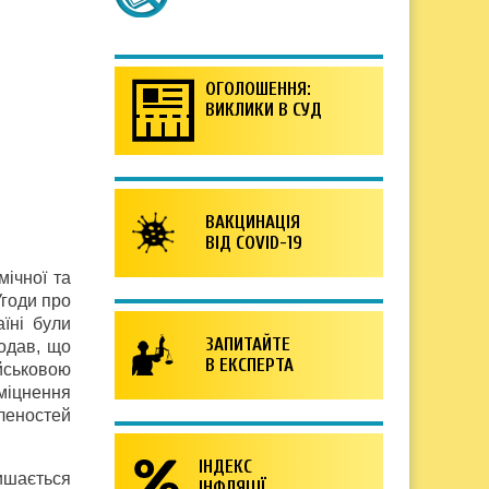
ОГОЛОШЕННЯ:
ВИКЛИКИ В СУД
ВАКЦИНАЦІЯ
ВІД COVID-19
мічної та
Угоди про
їні були
ЗАПИТАЙТЕ
одав, що
В ЕКСПЕРТА
йськовою
міцнення
леностей
ІНДЕКС
ишається
ІНФЛЯЦІЇ