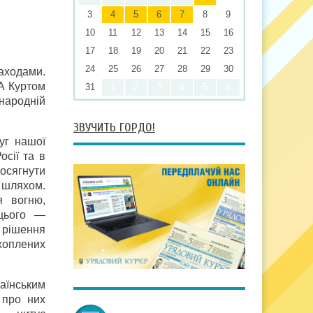
3
4
5
6
7
8
9
10
11
12
13
14
15
16
17
18
19
20
21
22
23
24
25
26
27
28
29
30
аходами.
А Куртом
31
1
2
3
4
5
6
жнародній
ЗВУЧИТЬ ГОРДО!
уг нашої
осії та в
досягнути
 шляхом.
я вогню,
 цього —
 рішення
хоплених
аїнським
 про них