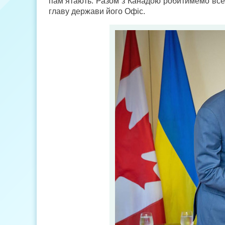
пам’ятають. Разом з Канадою робитимемо все
главу держави його Офіс.