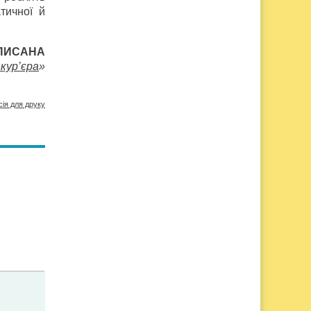
тичної й
 ПИСАНА
кур’єра
»
сія для друку