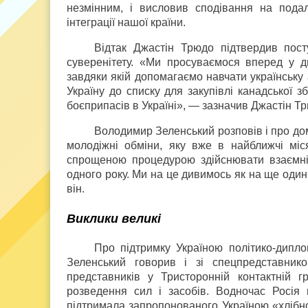
незмінним, і висловив сподівання на пода
інтеграції нашої країни.
Відтак Джастін Трюдо підтвердив посту
суверенітету. «Ми просуваємося вперед у дис
завдяки якій допомагаємо навчати українську
Україну до списку для закупівлі канадської 
боєприпасів в Україні», — зазначив Джастін Т
Володимир Зеленський розповів і про до
молодіжні обміни, яку вже в найближчі міс
спрощеною процедурою здійснювати взаємні
одного року. Ми на це дивимось як на ще оди
він.
Виклики великі
Про підтримку Україною політико-дипл
Зеленський говорив і зі спецпредставни
представників у Тристоронній контактній г
розведення сил і засобів. Водночас Росія
підтримала запропонованого Україною «хлібно