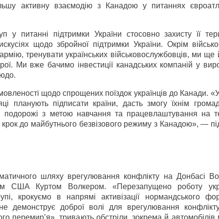
льшу активну взаємодію з Канадою у питаннях євроатл
п у питанні підтримки України стосовно захисту її тери
кусіях щодо збройної підтримки України. Окрім військово
 армію, тренувати українських військовослужбовців, ми ще
зброї. Ми вже бачимо інвестиції канадських компаній у ви
рюдо.
мовленості щодо спрощених поїздок українців до Канади. «
яці планують підписати країни, дасть змогу їхнім грома
 подорожі з метою навчання та працевлаштування на т
н крок до майбутнього безвізового режиму з Канадою», — п
оматичного шляху врегулювання конфлікту на Донбасі В
ком США Куртом Волкером. «Перезапущено роботу укр
рупі, крокуємо в напрямі активізації нормандського фо
 не демонструє доброї волі для врегулювання конфлікт
го перемир’я», тривають обстріли, зокрема й автомобілів