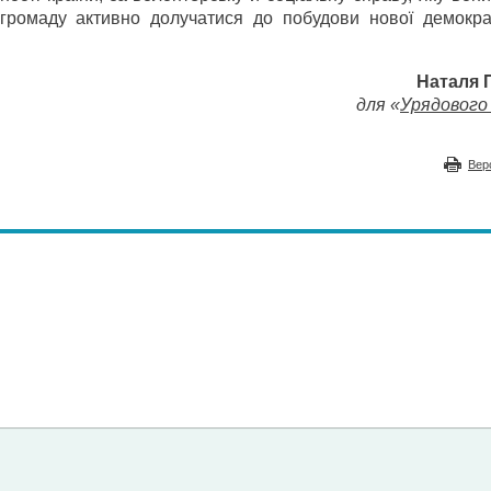
ав громаду активно долучатися до побудови нової демокра
Наталя
для «
Урядового 
Вер