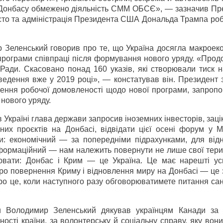
ї Донбасу обмежено діяльність СММ ОБСЄ», — зазначив Пре
исто та адміністрація Президента США Дональда Трампа ро
 Зеленський говорив про те, що Україна досягла макроеко
ї програми співпраці після формування нового уряду. «Про
ади. Скасовано понад 160 указів, які створювали тиск на
оведення вже у 2019 році», — констатував він. Президент
нення робочої домовленості щодо нової програми, запроп
 нового уряду.
 Україні глава держави запросив іноземних інвесторів, зац
них проєктів на Донбасі, відвідати цієї осені форум у М
и: економічний — за попередніми підрахунками, для від
нформаційний — нам належить повернути не лише свої терит
вати: Донбас і Крим — це Україна. Це має нарешті ус
 про повернення Криму і відновлення миру на Донбасі — це
 про це, коли наступного разу обговорюватимете питання са
ри Володимир Зеленський дякував українцям Канади за 
ності країни, за волонтерську й соціальну справу, яку вон