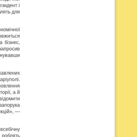
зидент і
блять для
номічної
довжиться
 бізнес,
 запросив
онувавши
ікавлених
аріуполі.
новлення
орії, а й
відомити
 запорука
нкцій», —
всебічну
и роблять