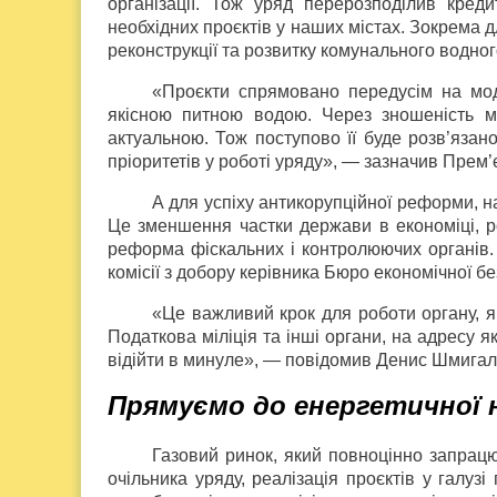
організації. Тож уряд перерозподілив кред
необхідних проєктів у наших містах. Зокрема 
реконструкції та розвитку комунального водно
«Проєкти спрямовано передусім на моде
якісною питною водою. Через зношеність м
актуальною. Тож поступово її буде розв’язано
пріоритетів у роботі уряду», — зазначив Прем’є
А для успіху антикорупційної реформи, на
Це зменшення частки держави в економіці, ро
реформа фіскальних і контролюючих органів.
комісії з добору керівника Бюро економічної бе
«Це важливий крок для роботи органу, як
Податкова міліція та інші органи, на адресу я
відійти в минуле», — повідомив Денис Шмигал
Прямуємо до енергетичної 
Газовий ринок, який повноцінно запрацю
очільника уряду, реалізація проєктів у галузі