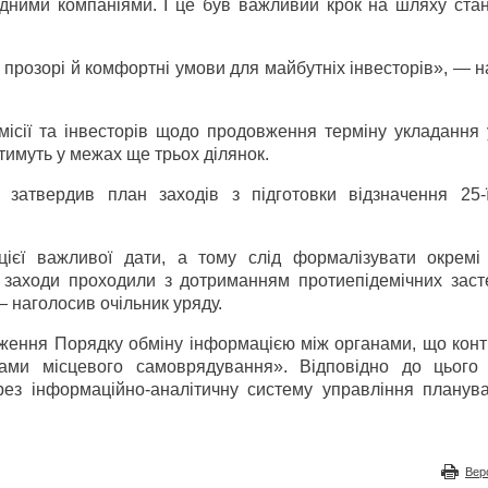
відними компаніями. І це був важливий крок на шляху ста
розорі й комфортні умови для майбутніх інвесторів», — н
місії та інвесторів щодо продовження терміну укладання 
тимуть у межах ще трьох ділянок.
в затвердив план заходів з підготовки відзначення 25-ї
єї важливої дати, а тому слід формалізувати окремі
й заходи проходили з дотриманням протиепідемічних заст
— наголосив очільник уряду.
дження Порядку обміну інформацією між органами, що кон
ами місцевого самоврядування». Відповідно до цього 
рез інформаційно-аналітичну систему управління планув
Вер