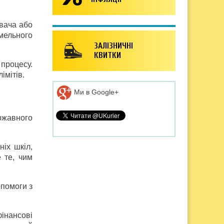
увача або
мельного
ЗАЛІЗНИЧНІ
КВИТКИ
процесу.
імітів.
Ми в Google+
ержавного
іх шкіл,
е те, чим
опомоги з
фінансові