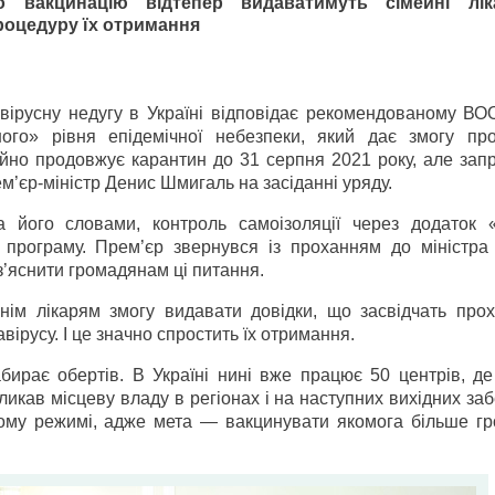
о вакцинацію відтепер видаватимуть сімейні лік
роцедуру їх отримання
вірусну недугу в Україні відповідає рекомендованому ВО
ого» рівня епідемічної небезпеки, який дає змогу пр
ійно продовжує карантин до 31 серпня 2021 року, але зап
’єр-міністр Денис Шмигаль на засіданні уряду.
а його словами, контроль самоізоляції через додаток 
 програму. Прем’єр звернувся із проханням до міністра
з’яснити громадянам ці питання.
йнім лікарям змогу видавати довідки, що засвідчать про
вірусу. І це значно спростить їх отримання.
бирає обертів. В Україні нині вже працює 50 центрів, де
икав місцеву владу в регіонах і на наступних вихідних за
ному режимі, адже мета — вакцинувати якомога більше гр