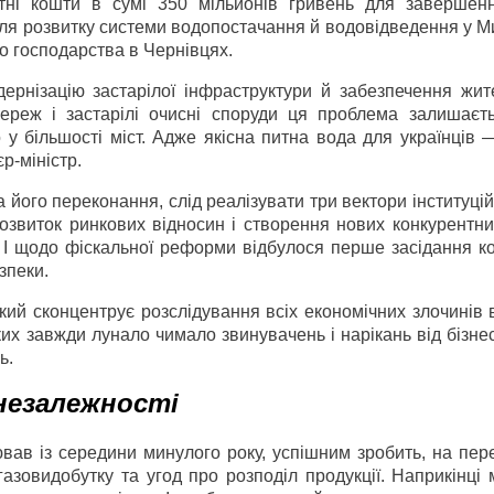
итні кошти в сумі 350 мільйонів гривень для завершен
для розвитку системи водопостачання й водовідведення у М
го господарства в Чернівцях.
рнізацію застарілої інфраструктури й забезпечення жите
ереж і застарілі очисні споруди ця проблема залишаєт
 у більшості міст. Адже якісна питна вода для українців 
р-міністр.
 його переконання, слід реалізувати три вектори інституцій
звиток ринкових відносин і створення нових конкурентних
 І щодо фіскальної реформи відбулося перше засідання ко
зпеки.
ий сконцентрує розслідування всіх економічних злочинів в
ких завжди лунало чимало звинувачень і нарікань від бізне
ь.
незалежності
вав із середини минулого року, успішним зробить, на пер
 газовидобутку та угод про розподіл продукції. Наприкінці