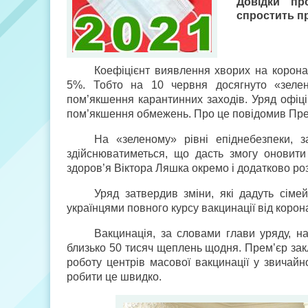
Довідки пр
спростить п
Коефіцієнт виявлення хворих на корона
5%. Тобто на 10 червня досягнуто «зелен
пом’якшення карантинних заходів. Уряд офіц
пом’якшення обмежень. Про це повідомив Прем
На «зеленому» рівні епіднебезпеки, з
здійснюватиметься, що дасть змогу оновити
здоров’я Віктора Ляшка окремо і додатково ро
Уряд затвердив зміни, які дадуть сіме
українцями повного курсу вакцинації від корона
Вакцинація, за словами глави уряду, на
близько 50 тисяч щеплень щодня. Прем’єр закл
роботу центрів масової вакцинації у звичай
робити це швидко.