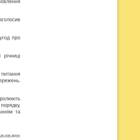
новлення
аголосив
угод про
 річниці
 питання
ережень.
тролюють
порядку,
анням та
сія для друку