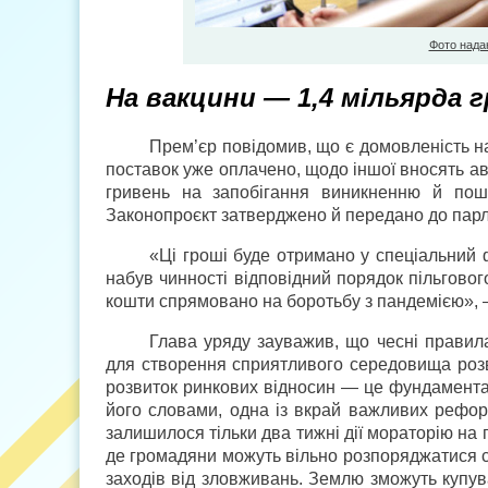
Фото надан
На вакцини — 1,4 мільярда 
Прем’єр повідомив, що є домовленість на
поставок уже оплачено, щодо іншої вносять ав
гривень на запобігання виникненню й пош
Законопроєкт затверджено й передано до парл
«Ці гроші буде отримано у спеціальний
набув чинності відповідний порядок пільгового
кошти спрямовано на боротьбу з пандемією»,
Глава уряду зауважив, що чесні правила
для створення сприятливого середовища розви
розвиток ринкових відносин — це фундаменталь
його словами, одна із вкрай важливих рефо
залишилося тільки два тижні дії мораторію на 
де громадяни можуть вільно розпоряджатися с
заходів від зловживань. Землю зможуть купув