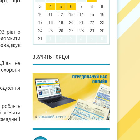
арі, що
3
4
5
6
7
8
9
10
11
12
13
14
15
16
17
18
19
20
21
22
23
24
25
26
27
28
29
30
ОЗ рівню
одовжити
31
1
2
3
4
5
6
роваджує
ЗВУЧИТЬ ГОРДО!
«Дія» не
 охорони
ходження
 роблять
безпечити
омадян і