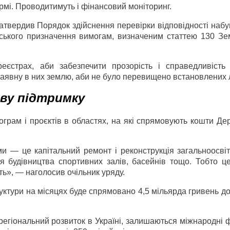
ормі. Проводитимуть і фінансовий моніторинг.
затвердив Порядок здійснення перевірки відповідності наб
рського призначення вимогам, визначеним статтею 130 Зе
реєстрах, аби забезпечити прозорість і справедливість 
аявну в них землю, аби не було перевищено встановлених л
ву підтримку
ограм і проєктів в областях, на які спрямовують кошти Д
 — це капітальний ремонт і реконструкція загальноосвітн
ля будівництва спортивних залів, басейнів тощо. Тобто ц
ть», — наголосив очільник уряду.
уктури на місяцях буде спрямовано 4,5 мільярда гривень д
регіональний розвиток в Україні, залишаються міжнародні 