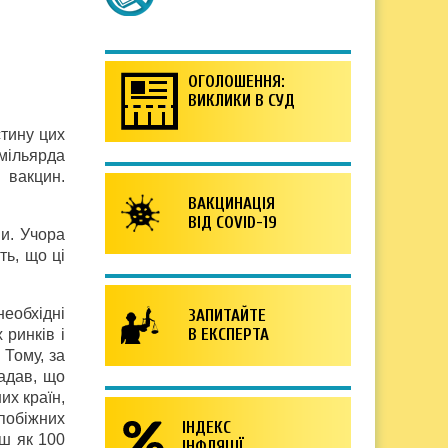
ОГОЛОШЕННЯ:
ВИКЛИКИ В СУД
стину цих
 мільярда
 вакцин.
ВАКЦИНАЦІЯ
ВІД COVID-19
и. Учора
ть, що ці
необхідні
ЗАПИТАЙТЕ
В ЕКСПЕРТА
 ринків і
 Тому, за
адав, що
их країн,
побіжних
ІНДЕКС
ьш як 100
ІНФЛЯЦІЇ