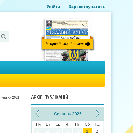
Увійти
|
Зареєструватись
АРХІВ ПУБЛІКАЦІЙ
 червня 2021
Серпень 2026
Пн
Вт
Ср
Чт
Пт
Сб
Нд
27
28
29
30
31
1
2