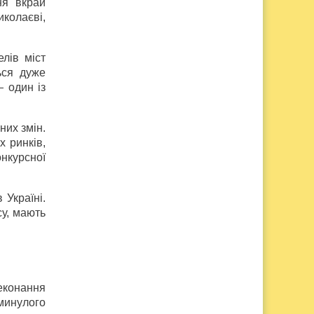
ня вкрай
иколаєві,
лів міст
ься дуже
— один із
них змін.
 ринків,
нкурсної
 Україні.
су, мають
еконання
 минулого