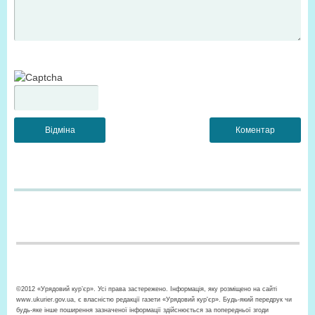
©2012 «Урядовий кур’єр». Усі права застережено. Інформація, яку розміщено на сайті
www.ukurier.gov.ua, є власністю редакції газети «Урядовий кур'єр». Будь-який передрук чи
будь-яке інше поширення зазначеної інформації здійснюється за попередньої згоди