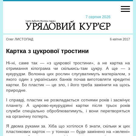
7 серпня 2026
Олег ЛИСТОПАД
6 квiтня 2017
Картка з цукрової тростини
Ні-ні, саме так — «з цукрової тростини», а не картка на
отримання кілограма чи скількись-там цукру. А ще — з
кукурудзи. Волокна цих рослин слугуватимуть матеріалом, з
якого один з українських банків почав виготовляти кредитні
картки. Бо пластик — це зло, і його треба замінити на щось
природне.
І справді, пластик не розкладається сотнями років і засмічує
планету. А цукрово-кукурудзяні картки після трьох років
служби спеціально оброблюватимуть, і вони перетворяться
на органічну потерть.
Я двома руками за. Хіба що хотілося б знати, скільки ж цих
пластикових карток — у тоннах — буде замінено на «зелені»