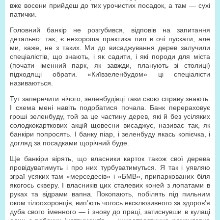
вже восени прийдеш до тих урочистих посадок, а там — сухі
патички.
Головний банкір не розгубився, відповів на запитання
детально: так, є нехороша практика пил в очі пускати, але
ми, каже, не з таких. Ми до висаджування дерев залучили
спеціалістів, що знають, і як садити, і які породи для міста
(почати іменний парк, як завжди, планують зі столиці)
підходящі обрати. «Київзеленбудом» ці спеціалісти
називаються.
Тут заперечити нічого, зеленбудівці таки свою справу знають.
І схема мені навіть подобатися почала. Банк перераховує
гроші зеленбуду, той за це частину дерев, які й без усіляких
солодкокарткових акцій щовесни висаджує, називає так, як
банкіри попросять. І банку піар, і зеленбуду якась копієчка, і
догляд за посадками щорічний буде.
Ще банкіри вірять, що власники карток також свої дерева
провідуватимуть і про них турбуватимуться. Я так і уявляю
зграї усяких там «мерседесів» і «БМВ», припаркованих біля
якогось скверу. І власників цих сталевих коней з лопатами в
руках та відрами вапна. Покопають, побілять під пильним
оком тілоохоронців, вип’ють чогось ексклюзивного за здоров’я
дуба свого іменного — і знову до праці, затиснувши в кулаці