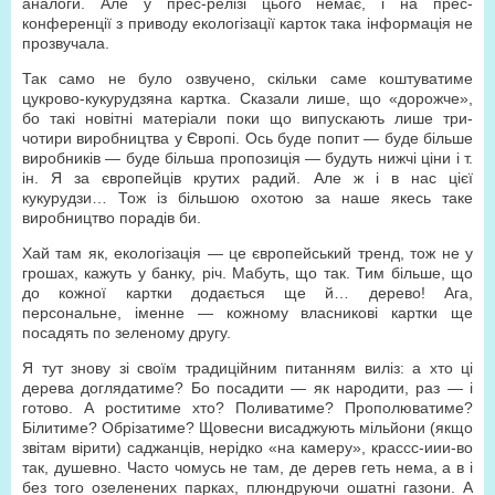
аналоги. Але у прес-релізі цього немає, і на прес-
конференції з приводу екологізації карток така інформація не
прозвучала.
Так само не було озвучено, скільки саме коштуватиме
цукрово-кукурудзяна картка. Сказали лише, що «дорожче»,
бо такі новітні матеріали поки що випускають лише три-
чотири виробництва у Європі. Ось буде попит — буде більше
виробників — буде більша пропозиція — будуть нижчі ціни і т.
ін. Я за європейців крутих радий. Але ж і в нас цієї
кукурудзи… Тож із більшою охотою за наше якесь таке
виробництво порадів би.
Хай там як, екологізація — це європейський тренд, тож не у
грошах, кажуть у банку, річ. Мабуть, що так. Тим більше, що
до кожної картки додається ще й… дерево! Ага,
персональне, іменне — кожному власникові картки ще
посадять по зеленому другу.
Я тут знову зі своїм традиційним питанням виліз: а хто ці
дерева доглядатиме? Бо посадити — як народити, раз — і
готово. А роститиме хто? Поливатиме? Прополюватиме?
Білитиме? Обрізатиме? Щовесни висаджують мільйони (якщо
звітам вірити) саджанців, нерідко «на камеру», крассс-иии-во
так, душевно. Часто чомусь не там, де дерев геть нема, а в і
без того озеленених парках, плюндруючи ошатні газони. А