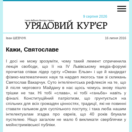
9 серпня 2026
Іван ШЕВЧУК
16 липня 2016
Кажи, Святославе
І досі не можу зрозуміти, чому такий лемент спричинила
лекція свободи, що її на IV Львівському медіа-форумі
прочитав співак лідер гурту «Океан Ельзи» і ще й кандидат
фізико-математичних наук та нардеп якогось там зі скликань
Святослав Вакарчук. Суто інтелігентська рефлексія на те, що
й після чергового Майдану в нас щось чомусь знову пішло
трішки не так. Ні тобі «слава», ні тобі «ганьба» навіть у
фіналі. Конституційний патріотизм, що грунтується на
спільних для всіх громадян цінностях, традиції, які не повинні
ставати гальмом для суспільного поступу, і така люба нашим
інтелектуалам згадка про євреїв, що 40 років блукали
пустелею. Ніщо загалом не мало б викликати сверблячки у
мейнстримівської публіки.