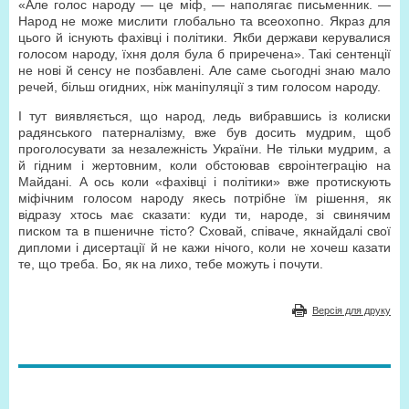
«Але голос народу — це міф, — наполягає письменник. —
Народ не може мислити глобально та всеохопно. Якраз для
цього й існують фахівці і політики. Якби держави керувалися
голосом народу, їхня доля була б приречена». Такі сентенції
не нові й сенсу не позбавлені. Але саме сьогодні знаю мало
речей, більш огидних, ніж маніпуляції з тим голосом народу.
І тут виявляється, що народ, ледь вибравшись із колиски
радянського патерналізму, вже був досить мудрим, щоб
проголосувати за незалежність України. Не тільки мудрим, а
й гідним і жертовним, коли обстоював євроінтеграцію на
Майдані. А ось коли «фахівці і політики» вже протискують
міфічним голосом народу якесь потрібне їм рішення, як
відразу хтось має сказати: куди ти, народе, зі свинячим
писком та в пшеничне тісто? Сховай, співаче, якнайдалі свої
дипломи і дисертації й не кажи нічого, коли не хочеш казати
те, що треба. Бо, як на лихо, тебе можуть і почути.
Версія для друку