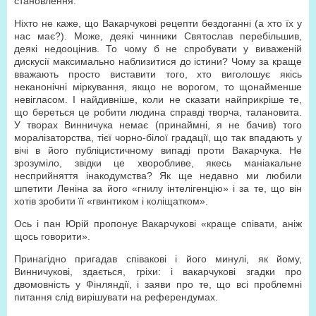
становлення.
Ніхто не каже, що Вакарчукові рецепти бездоганні (а хто їх у
нас має?). Може, деякі чинники Святослав перебільшив,
деякі недооцінив. То чому б не спробувати у виваженій
дискусії максимально наблизитися до істини? Чому за краще
вважають просто виставити того, хто виголошує якісь
неканонічні міркування, якщо не ворогом, то щонайменше
невігласом. І найдивніше, коли не сказати найприкріше те,
що береться це робити людина справді творча, талановита.
У творах Винничука немає (принаймні, я не бачив) того
моралізаторства, тієї чорно-білої градації, що так впадають у
вічі в його публіцистичному випаді проти Вакарчука. Не
зрозуміло, звідки це хворобливе, якесь маніакальне
несприйняття інакодумства? Як ще недавно ми любили
шпетити Леніна за його «гнилу інтелігенцію» і за те, що він
хотів зробити її «гвинтиком і коліщатком».
Ось і пан Юрій пропонує Вакарчукові «краще співати, аніж
щось говорити».
Принагідно пригадав співакові і його минулі, як йому,
Винничукові, здається, гріхи: і вакарчукові згадки про
двомовність у Фінляндії, і заяви про те, що всі проблемні
питання слід вирішувати на референдумах.