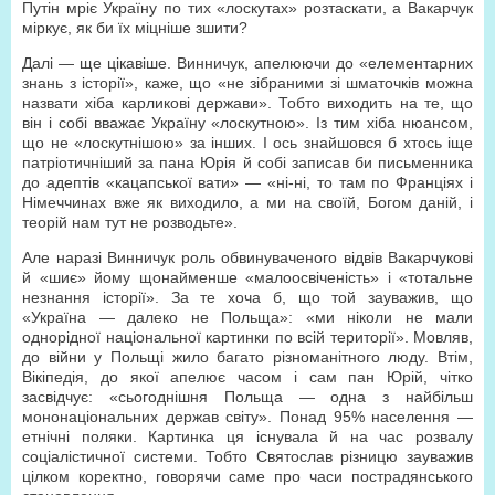
Путін мріє Україну по тих «лоскутах» розтаскати, а Вакарчук
міркує, як би їх міцніше зшити?
Далі — ще цікавіше. Винничук, апелюючи до «елементарних
знань з історії», каже, що «не зібраними зі шматочків можна
назвати хіба карликові держави». Тобто виходить на те, що
він і собі вважає Україну «лоскутною». Із тим хіба нюансом,
що не «лоскутнішою» за інших. І ось знайшовся б хтось іще
патріотичніший за пана Юрія й собі записав би письменника
до адептів «кацапської вати» — «ні-ні, то там по Франціях і
Німеччинах вже як виходило, а ми на своїй, Богом даній, і
теорій нам тут не розводьте».
Але наразі Винничук роль обвинуваченого відвів Вакарчукові
й «шиє» йому щонайменше «малоосвіченість» і «тотальне
незнання історії». За те хоча б, що той зауважив, що
«Україна — далеко не Польща»: «ми ніколи не мали
однорідної національної картинки по всій території». Мовляв,
до війни у Польщі жило багато різноманітного люду. Втім,
Вікіпедія, до якої апелює часом і сам пан Юрій, чітко
засвідчує: «сьогоднішня Польща — одна з найбільш
мононаціональних держав світу». Понад 95% населення —
етнічні поляки. Картинка ця існувала й на час розвалу
соціалістичної системи. Тобто Святослав різницю зауважив
цілком коректно, говорячи саме про часи пострадянського