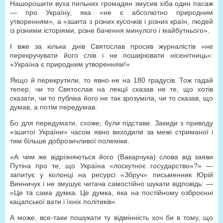
Нашорошити вуха пильних громадян змусив хіба один пасаж
— про Україну, яка «не є абсолютно природним
утворенням», а «зшита з різних кусочків і різних країн, людей
із різними історіями, різне бачення минулого і майбутнього».
І вже за кілька днів Святослав просив журналістів «не
перекручувати його слів і не поширювати нісенітниць»:
«Україна є природним утворенням!»
Якщо й перекрутили, то явно не на 180 градусів. Тож гадай
тепер, чи то Святослав на лекції сказав не те, що хотів
сказати, чи то публіка його не так зрозуміла, чи то сказав, що
думав, а потім передумав.
Бо для передумати, схоже, були підстави. Закиди з приводу
«зшитої України» часом явно виходили за межі стриманої і
тим більше доброзичливої полеміки.
«А чим же відрізняються його (Вакарчука) слова від заяви
Путіна про те, що Україна «лоскутноє государство»?» —
запитує у колонці на ресурсі «Збруч» письменник Юрій
Винничук і не змушує читача самостійно шукати відповідь: —
«Це та сама думка. Це думка, яка на постійному озброєнні
кацапської вати і їхніх політиків».
А може, все-таки пошукати ту відмінність хоч би в тому, що