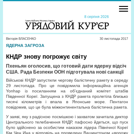
8 серпня 2026
Вікторія ВЛАСЕНКО
30 листопада 2017
ЯДЕРНА ЗАГРОЗА
КНДР знову погрожує світу
Пхеньян оголосив, що готовий дати ядерну відсіч
США. Рада Безпеки ООН підготувала нові санкції
Військові КНДР запустили чергову балістичну ракету в середу
29 листопада. Про це повідомила інформаційна агенція
Yonhap із посиланням на об’єднаний комітет штабів
Південної Кореї. Запущена з КНДР ракета пролетіла близько
тисячі кілометрів і впала в Японське море. Пентагон
повідомив, що це була міжконтинентальна балістична ракета.
У заяві, яку з радісною посмішкою і захватом зачитала диктор
Центрального телебачення КНДР, пафосно йдеться, що пуск
було здійснено за особистим наказом лідера Північної Кореї
Кім Чен Ина у відповідь на проведену Вашингтоном «ворожу