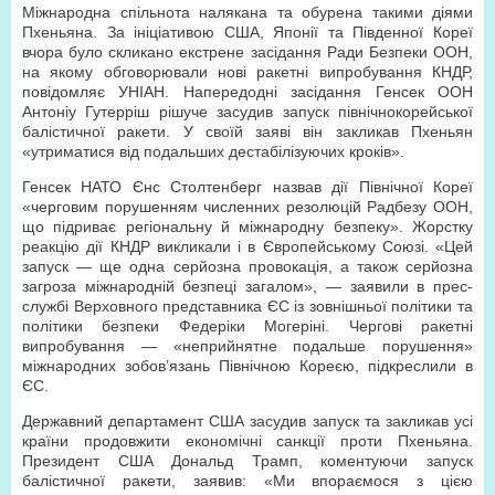
Міжнародна спільнота налякана та обурена такими діями
Пхеньяна. За ініціативою США, Японії та Південної Кореї
вчора було скликано екстрене засідання Ради Безпеки ООН,
на якому обговорювали нові ракетні випробування КНДР,
повідомляє УНІАН. Напередодні засідання Генсек ООН
Антоніу Гутерріш рішуче засудив запуск північнокорейської
балістичної ракети. У своїй заяві він закликав Пхеньян
«утриматися від подальших дестабілізуючих кроків».
Генсек НАТО Єнс Столтенберг назвав дії Північної Кореї
«черговим порушенням численних резолюцій Радбезу ООН,
що підриває регіональну й міжнародну безпеку». Жорстку
реакцію дії КНДР викликали і в Європейському Союзі. «Цей
запуск — ще одна серйозна провокація, а також серйозна
загроза міжнародній безпеці загалом», — заявили в прес-
службі Верховного представника ЄС із зовнішньої політики та
політики безпеки Федеріки Могеріні. Чергові ракетні
випробування — «неприйнятне подальше порушення»
міжнародних зобов’язань Північною Кореєю, підкреслили в
ЄС.
Державний департамент США засудив запуск та закликав усі
країни продовжити економічні санкції проти Пхеньяна.
Президент США Дональд Трамп, коментуючи запуск
балістичної ракети, заявив: «Ми впораємося з цією