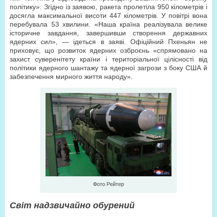
політику». Згідно із заявою, ракета пролетіла 950 кілометрів і
досягла максимальної висоти 447 кілометрів. У повітрі вона
перебувала 53 хвилини. «Наша країна реалізувала велике
історичне завдання, завершивши створення державних
ядерних сил», — ідеться в заяві. Офіційний Пхеньян не
приховує, що розвиток ядерних озброєнь «спрямовано на
захист суверенітету країни і територіальної цілісності від
політики ядерного шантажу та ядерної загрози з боку США й
забезпечення мирного життя народу».
Фото Рейтер
Світ надзвичайно обурений