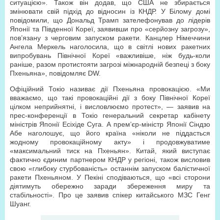
ситуацією». Також він додав, що США не збирається
змінювати свій підхід до відносин із КНДР. У Білому домі
повідомили, що Дональд Трамп зателефонував до лідерів
Японії та Південної Кореї, заявивши про «серйозну загрозу»,
пов’язану з черговим запуском ракети. Канцлер Німеччини
Ангела Меркель наголосила, що в світлі нових ракетних
випробувань Північної Кореї «важливіше, ніж будь-коли
раніше, разом протистояти загрозі міжнародній безпеці з боку
Пхеньяна», повідомляє DW.
Офіційний Токіо називає дії Пхеньяна провокацією. «Ми
вважаємо, що такі провокаційні дії з боку Північної Кореї
цілком неприйнятні, і висловлюємо протест», — заявив на
прес-конференції в Токіо генеральний секретар кабінету
міністрів Японії Есіхіде Суга. А прем’єр-міністр Японії Сіндзо
Абе наголошує, що його країна «ніколи не піддасться
жодному провокаційному акту» і продовжуватиме
«максимальний тиск на Пхеньян». Китай, який виступає
фактично єдиним партнером КНДР у регіоні, також висловив
свою «глибоку стурбованість» останнім запуском балістичної
ракети Пхеньяном. У Пекіні сподіваються, що «всі сторони
діятимуть обережно заради збереження миру та
стабільності». Про це заявив спікер китайського МЗС Генг
Шуанг.