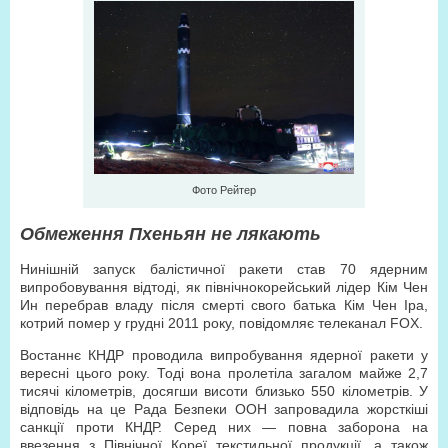
Фото Рейтер
Обмеження Пхеньян не лякають
Нинішній запуск балістичної ракети став 70 ядерним
випробовування відтоді, як північнокорейський лідер Кім Чен
Ин перебрав владу після смерті свого батька Кім Чен Іра,
котрий помер у грудні 2011 року, повідомляє телеканал FOХ.
Востаннє КНДР проводила випробування ядерної ракети у
вересні цього року. Тоді вона пролетіла загалом майже 2,7
тисячі кілометрів, досягши висоти близько 550 кілометрів. У
відповідь на це Рада Безпеки ООН запровадила жорсткіші
санкції проти КНДР. Серед них — повна заборона на
ввезення з Північної Кореї текстильної продукції, а також