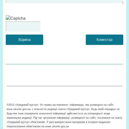
©2012 «Урядовий кур’єр». Усі права застережено. Інформація, яку розміщено на сайті
www.ukurier.gov.ua, є власністю редакції газети «Урядовий кур'єр». Будь-який передрук чи
будь-яке інше поширення зазначеної інформації здійснюється за попередньої згоди
керівництва редакції. Під час цитування інформації, розміщеної на сайті, посилання на газету
«Урядовий кур’єр» обов'язкове. У разі використання матеріалів в інтернет-виданнях
гіперпосилання обов’язкове на www.ukurier.gov.ua