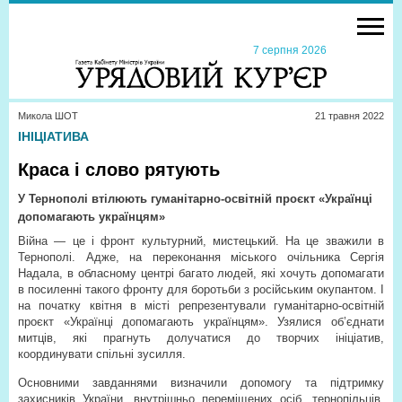
7 серпня 2026
Микола ШОТ
21 травня 2022
ІНІЦІАТИВА
Краса і слово рятують
У Тернополі втілюють гуманітарно-освітній проєкт «Українці
допомагають українцям»
Війна — це і фронт культурний, мистецький. На це зважили в
Тернополі. Адже, на переконання міського очільника Сергія
Надала, в обласному центрі багато людей, які хочуть допомагати
в посиленні такого фронту для боротьби з російським окупантом. І
на початку квітня в місті репрезентували гуманітарно-освітній
проєкт «Українці допомагають українцям». Узялися об’єднати
митців, які прагнуть долучатися до творчих ініціатив,
координувати спільні зусилля.
Основними завданнями визначили допомогу та підтримку
захисників України, внутрішньо переміщених осіб, тернопільців.