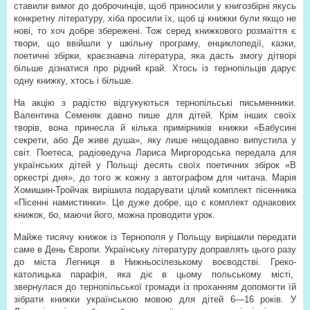
ставили вимог до доброчинців, щоб приносили у книгозбірні якусь
конкретну літературу, хіба просили їх, щоб ці книжки були якщо не
нові, то хоч добре збережені. Тож серед книжкового розмаїття є
твори, що ввійшли у шкільну програму, енциклопедії, казки,
поетичні збірки, краєзнавча література, яка дасть змогу дітворі
більше дізнатися про рідний край. Хтось із тернопільців дарує
одну книжку, хтось і більше.
На акцію з радістю відгукуються тернопільські письменники.
Валентина Семеняк давно пише для дітей. Крім інших своїх
творів, вона принесла й кілька примірників книжки «Бабусині
секрети, або Де живе душа», яку лише нещодавно випустила у
світ. Поетеса, радіоведуча Лариса Миргородська передала для
українських дітей у Польщі десять своїх поетичних збірок «В
оркестрі дня», до того ж кожну з автографом для читача. Марія
Хомишин-Тройчак вирішила подарувати цілий комплект пісенника
«Пісенні намистинки». Це дуже добре, що є комплект однакових
книжок, бо, маючи його, можна проводити урок.
Майже тисячу книжок із Тернополя у Польщу вирішили передати
саме в День Європи. Українську літературу доправлять цього разу
до міста Легниця в Нижньосілезькому воєводстві. Греко-
католицька парафія, яка діє в цьому польському місті,
звернулася до тернопільської громади із проханням допомогти їй
зібрати книжки українською мовою для дітей 6—16 років. У