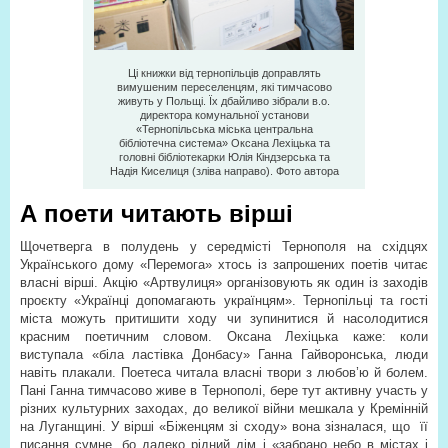
Ці книжки від тернопільців доправлять
вимушеним переселенцям, які тимчасово
живуть у Польщі. Їх дбайливо зібрали в.о.
директора комунальної установи
«Тернопільська міська центральна
бібліотечна система» Оксана Лехіцька та
головні бібліотекарки Юлія Кіндзерська та
Надія Киселиця (зліва направо). Фото автора
А поети читають вірші
Щочетверга в полудень у середмісті Тернополя на східцях
Українського дому «Перемога» хтось із запрошених поетів читає
власні вірші. Акцію «Артвулиця» організовують як один із заходів
проєкту «Українці допомагають українцям». Тернопільці та гості
міста можуть притишити ходу чи зупинитися й насолодитися
красним поетичним словом. Оксана Лехіцька каже: коли
виступала «біла ластівка Донбасу» Ганна Гайворонська, люди
навіть плакали. Поетеса читала власні твори з любов’ю й болем.
Пані Ганна тимчасово живе в Тернополі, бере тут активну участь у
різних культурних заходах, до великої війни мешкала у Кремінній
на Луганщині. У вірші «Біженцям зі сходу» вона зізналася, що
її
писання сумне, бо далеко рідний дім і «забрано небо в містах і