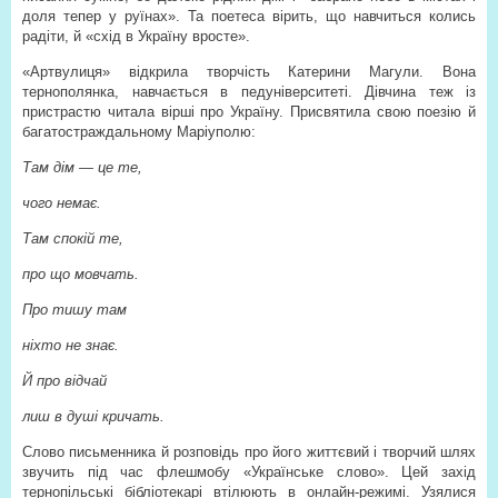
доля тепер у руїнах». Та поетеса вірить, що навчиться колись
радіти, й «схід в Україну вросте».
«Артвулиця» відкрила творчість Катерини Магули. Вона
тернополянка, навчається в педуніверситеті. Дівчина теж із
пристрастю читала вірші про Україну. Присвятила свою поезію й
багатостраждальному Маріуполю:
Там дім — це те,
чого немає.
Там спокій те,
про що мовчать.
Про тишу там
ніхто не знає.
Й про відчай
лиш в душі кричать.
Слово письменника й розповідь про його життєвий і творчий шлях
звучить під час флешмобу «Українське слово». Цей захід
тернопільські бібліотекарі втілюють в онлайн-режимі. Узялися