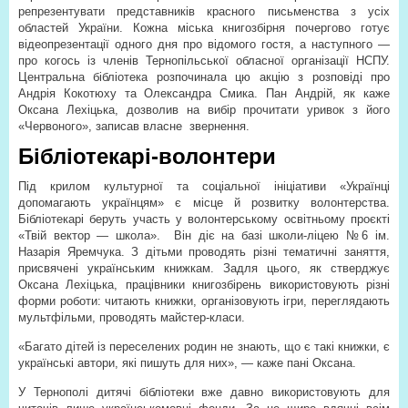
репрезентувати представників красного письменства з усіх
областей України. Кожна міська книгозбірня почергово готує
відеопрезентації одного дня про відомого гостя, а наступного —
про когось із членів Тернопільської обласної організації НСПУ.
Центральна бібліотека розпочинала цю акцію з розповіді про
Андрія Кокотюху та Олександра Смика. Пан Андрій, як каже
Оксана Лехіцька, дозволив на вибір прочитати уривок з його
«Червоного», записав власне
звернення.
Бібліотекарі-волонтери
Під крилом культурної та соціальної ініціативи «Українці
допомагають українцям» є місце й розвитку волонтерства.
Бібліотекарі беруть участь у волонтерському освітньому проєкті
«Твій вектор — школа».
Він діє на базі школи-ліцею №6 ім.
Назарія Яремчука. З дітьми проводять різні тематичні заняття,
присвячені українським книжкам. Задля цього, як стверджує
Оксана Лехіцька, працівники книгозбірень використовують різні
форми роботи: читають книжки, організовують ігри, переглядають
мультфільми, проводять майстер-класи.
«Багато дітей із переселених родин не знають, що є такі книжки, є
українські автори, які пишуть для них», — каже пані Оксана.
У Тернополі дитячі бібліотеки вже давно використовують для