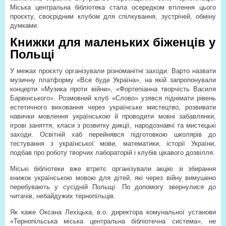
Міська центральна бібліотека стала осередком втілення цього
проєкту, своєрідним клубом для спілкування, зустрічей, обміну
думками.
Книжки для маленьких біженців у
Польщі
У межах проєкту організували різноманітні заходи. Варто назвати
музичну платформу «Все буде Україна», на якій запропонували
концерти «Музика проти війни», «Фортепіанна творчість Василя
Барвінського». Розмовний клуб «Слово» узявся піднімати рівень
естетичного виховання через українське мистецтво, розвивати
навички мовлення українською й проводити мовні забавлянки,
ігрові заняття, класи з розвитку дикції, народознавчі та мистецькі
заходи. Освітній хаб перейнявся підготовкою школярів до
тестування з української мови, математики, історії України,
подбав про роботу творчих лабораторій і клубів цікавого дозвілля.
Міські бібліотеки вже втретє організували акцію зі збирання
книжок українською мовою для дітей, які через війну вимушено
перебувають у сусідній Польщі. По допомогу звернулися до
читачів, небайдужих тернопільців.
Як каже Оксана Лехіцька, в.о. директора комунальної установи
«Тернопільська міська центральна бібліотечна система», не