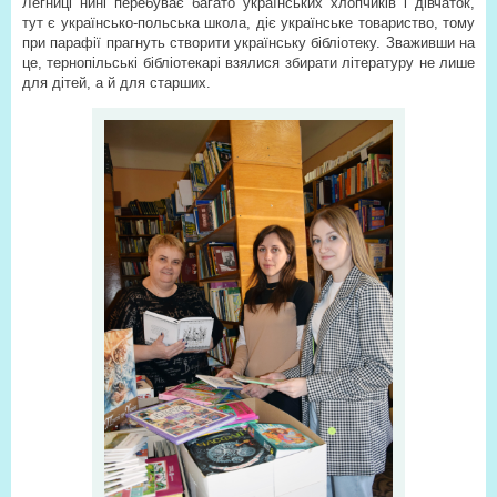
Легниці нині перебуває багато українських хлопчиків і дівчаток,
тут є українсько-польська школа, діє українське товариство, тому
при парафії прагнуть створити українську бібліотеку. Зваживши на
це, тернопільські бібліотекарі взялися збирати літературу не лише
для дітей, а й для старших.