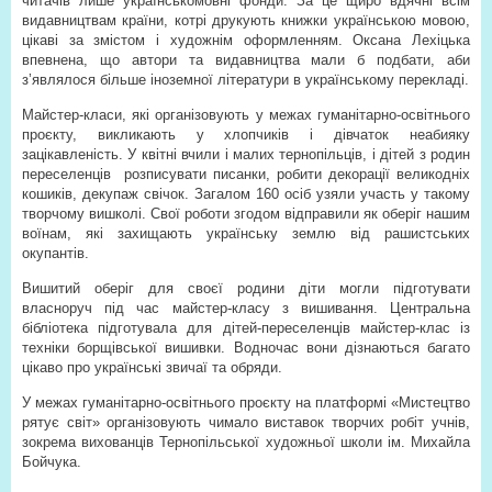
читачів лише українськомовні фонди. За це щиро вдячні всім
видавництвам країни, котрі друкують книжки українською мовою,
цікаві за змістом і художнім оформленням. Оксана Лехіцька
впевнена, що автори та видавництва мали б подбати, аби
з’являлося більше іноземної літератури в українському перекладі.
Майстер-класи, які організовують у межах гуманітарно-освітнього
проєкту, викликають у хлопчиків і дівчаток неабияку
зацікавленість. У квітні вчили і малих тернопільців, і дітей з родин
переселенців
розписувати писанки, робити декорації великодніх
кошиків, декупаж свічок. Загалом 160 осіб узяли участь у такому
творчому вишколі. Свої роботи згодом відправили як оберіг нашим
воїнам, які захищають українську землю від рашистських
окупантів.
Вишитий оберіг для своєї родини діти могли підготувати
власноруч під час майстер-класу з вишивання. Центральна
бібліотека підготувала для дітей-переселенців майстер-клас із
техніки борщівської вишивки. Водночас вони дізнаються багато
цікаво про українські звичаї та обряди.
У межах гуманітарно-освітнього проєкту на платформі «Мистецтво
рятує світ» організовують чимало виставок творчих робіт учнів,
зокрема вихованців Тернопільської художньої школи ім. Михайла
Бойчука.