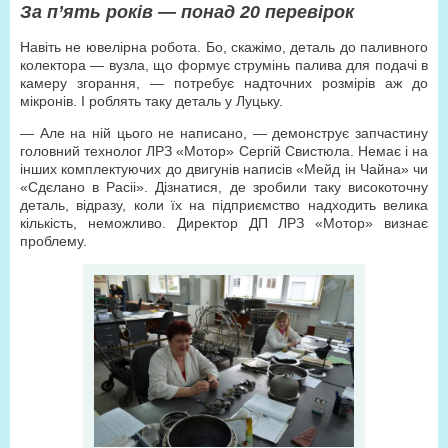
За п’ять років — понад 20 перевірок
Навіть не ювелірна робота. Бо, скажімо, деталь до паливного
колектора — вузла, що формує струмінь палива для подачі в
камеру згорання, — потребує надточних розмірів аж до
мікронів. І роблять таку деталь у Луцьку.
— Але на ній цього не написано, — демонструє запчастину
головний технолог ЛРЗ «Мотор» Сергій Свистюла. Немає і на
інших комплектуючих до двигунів написів «Мейд ін Чайна» чи
«Сдєлано в Расіі». Дізнатися, де зробили таку високоточну
деталь, відразу, коли їх на підприємство надходить велика
кількість, неможливо. Директор ДП ЛРЗ «Мотор» визнає
проблему.