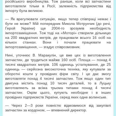
російського виробництва. Тож раніше, коли всі запчастини
виготовляли тільки в Росії, залежність підприємства від
імпорту була великою.
— Як врегулювати ситуацію, якщо тепер співпраці немає і
бути не може? Мій попередник Микола Мотрунчик (до речі,
Герой України) ще 2004-го зрозумів необхідність
імпортозаміщення. Тож тоді на «Моторі» створили дільницю
на 200 квадратних метрів, де працювали всього 16 осіб на
кількох станках. Вони і почали працювати на
імпортозаміщення, — згадує співрозмовник.
Нині, уточнює В. Маракулін, це вже цех із виготовлення
запчастин, де трудиться майже 160 осіб. Площа — понад 4
тисячі квадратних метрів. 106 одиниць устаткування, де 25
одиниць — серйозна високоточна техніка, яку купували за
оборотні кошти у провідних фірм світу. І це дає змогу
виготовляти понад 4 тисячі запчастин. Тож якщо один тип
двигуна містить понад 10 тисяч деталей, то в Луцьку
виготовляють за всіма трьома типами понад 4 тисячі
запчастин. Окрім цього, купують необхідне і в інших
провідних підприємств України, серед яких одне волинське.
— Через 2—3 роки повністю відмовимося від закупівлі
запчастин за кордоном, — впевнений директор.