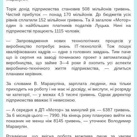
Торік дохід підприємства становив 508 мільйонів гривень.
Чистий прибуток — понад 170 мільйонів. До бюджетів усіх
рівнів сплатили 152 мільйони гривень. Та й загалом «Мотор»
один із найбільших платників податків Луцька. Нині на
підприємстві працюють 1115 чоловік.
— Запровадження нових технологічних процесів у
виробництво потребує знань ІТ-технологій. Тож пошук
кваліфікованих кадрів — одне з головних завдань. Тим паче
що із серпня на заводі починаємо проект з автоматизації
виробництва, що займе 3—4 роки й охопить усі аспекти
виробничо-технічного життя підприємства, — ділиться
планами керівник.
За словами В. Маракуліна, зарплата людини, яка тільки
приходить на роботу і не має ні досвіду, ні вислуги, ні розряду
чи категорії, — у межах 4,5 тисячі гривень. Однак директор
підприємства вважає її невисокою.
— А середня в ДП «Мотор» за минулий рік — 6387 гривень.
За 6 місяців цього — 7990. На кінець року плануємо вийти на
показник не менш ніж 8145 гривень, — уточнює Володимир
Маракулін.
Розуміючи, що якісна робота можлива лише за умови