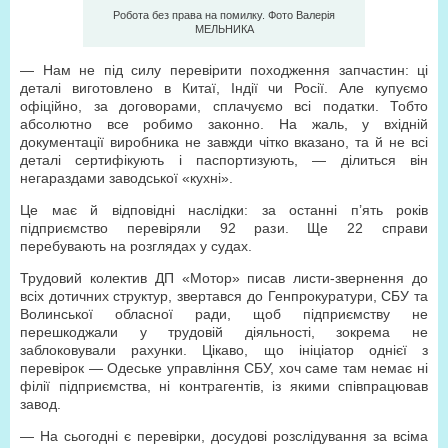
Робота без права на помилку. Фото Валерія
МЕЛЬНИКА
— Нам не під силу перевірити походження запчастин: ці
деталі виготовлено в Китаї, Індії чи Росії. Але купуємо
офіційно, за договорами, сплачуємо всі податки. Тобто
абсолютно все робимо законно. На жаль, у вхідній
документації виробника не завжди чітко вказано, та й не всі
деталі сертифікують і паспортизують, — ділиться він
негараздами заводської «кухні».
Це має й відповідні наслідки: за останні п’ять років
підприємство перевіряли 92 рази. Ще 22 справи
перебувають на розглядах у судах.
Трудовий колектив ДП «Мотор» писав листи-звернення до
всіх дотичних структур, звертався до Генпрокуратури, СБУ та
Волинської обласної ради, щоб підприємству не
перешкоджали у трудовій діяльності, зокрема не
заблоковували рахунки. Цікаво, що ініціатор однієї з
перевірок — Одеське управління СБУ, хоч саме там немає ні
філії підприємства, ні контрагентів, із якими співпрацював
завод.
— На сьогодні є перевірки, досудові розслідування за всіма