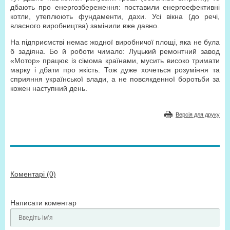
дбають про енергозбереження: поставили енергоефективні
котли, утеплюють фундаменти, дахи. Усі вікна (до речі,
власного виробництва) замінили вже давно.
На підприємстві немає жодної виробничої площі, яка не була
б задіяна. Бо й роботи чимало: Луцький ремонтний завод
«Мотор» працює із сімома країнами, мусить високо тримати
марку і дбати про якість. Тож дуже хочеться розуміння та
сприяння української влади, а не повсякденної боротьби за
кожен наступний день.
Версія для друку
Коментарі (0)
Написати коментар