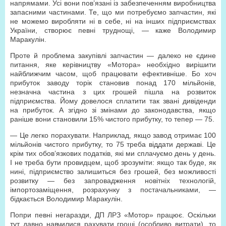
напрямами. Усі вони пов’язані із забезпеченням виробництва
запасними частинами. Те, що ми потребуємо запчастин, які
не можемо виробляти ні в себе, ні на інших підприємствах
України, створює певні труднощі, — каже Володимир
Маракулін.
Проте й проблема закупівлі запчастин — далеко не єдине
питання, яке керівництву «Мотора» необхідно вирішити
найближчим часом, щоб працювати ефективніше. Бо хоч
прибуток заводу торік становив понад 170 мільйонів,
незначна частина з цих грошей пішла на розвиток
підприємства. Йому довелося сплатити так звані дивіденди
на прибуток. А згідно зі змінами до законодавства, якщо
раніше вони становили 15% чистого прибутку, то тепер — 75.
— Це легко порахувати. Наприклад, якщо завод отримає 100
мільйонів чистого прибутку, то 75 треба віддати державі. Це
крім тих обов’язкових податків, які ми сплачуємо день у день.
І не треба бути провидцем, щоб зрозуміти: якщо так буде, як
нині, підприємство залишиться без грошей, без можливості
розвитку — без запровадження новітніх технологій,
імпортозаміщення, розрахунку з постачальниками, —
бідкається Володимир Маракулін.
Попри певні негаразди, ДП ЛРЗ «Мотор» працює. Оскільки
тут давно навчилися рахувати гроші (особливо витрати), то