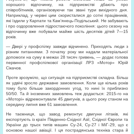
хорошого відпочинку, на підприємстві дбають про
співробітників, організовуючи так звані тури вихідного дня.
Наприклад, у червні цим скористалися до сотні працівників,
які їздили у Карпати та Кам’янець-Подільський. Не забувають
і про оздоровлення підростаючого покоління: цього сезону на
відпочинку вже побували майже шість десятків дітей 7—15
років.
— Двері у профспілку завжди відчинено. Приходять люди з
різним питаннями. З початку року ми надали матеріальної
допомоги на суму в межах 28 тисяч гривень, — додає голова
первинної профспілкової організації ЛРЗ «Мотор» Юрій
Сікачов.
Проте зрозуміло, що ситуація на підприємстві складна. Більш
як удвічі зросло державне замовлення. Коли ще кілька років
тому було більше закордонних угод, то нині їх приблизно
50/50. Та й іноземних замовлень теж додається: 2015-го на
«Моторі» відремонтували 45 двигунів, а цього року станом на
середину липня вже 61 замовлення.
Не таємниця, що завод ремонтує двигуни літаків, які
експортують із країн Південно-Східної Азії, Східної Європи та
України до трьох типів машин Су-24, Су-27 і МіГ-29, що є
основою нашої авіації. І ця пострадянська техніка стара й