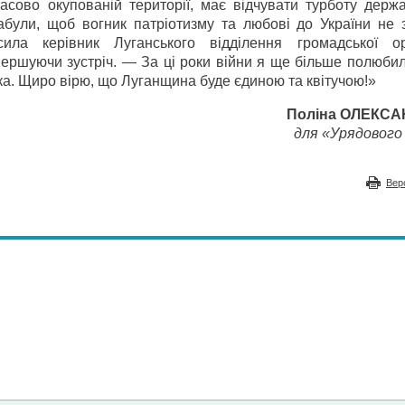
сово окупованій території, має відчувати турботу держа
абули, щоб вогник патріотизму та любові до України не з
а керівник Луганського відділення громадської орг
ершуючи зустріч. — За ці роки війни я ще більше полюбил
нка. Щиро вірю, що Луганщина буде єдиною та квітучою!»
Поліна ОЛЕКС
для «Урядового 
Вер