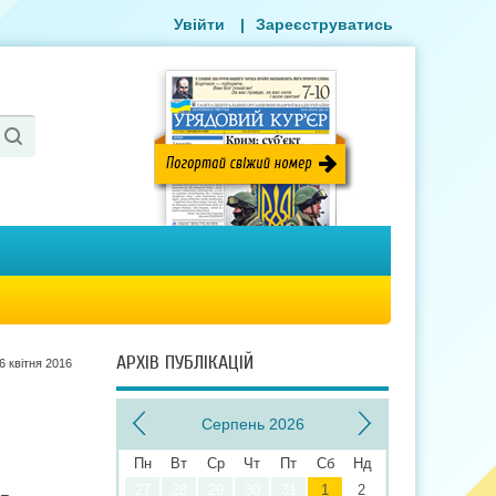
Увійти
|
Зареєструватись
АРХІВ ПУБЛІКАЦІЙ
6 квiтня 2016
Серпень 2026
Пн
Вт
Ср
Чт
Пт
Сб
Нд
27
28
29
30
31
1
2