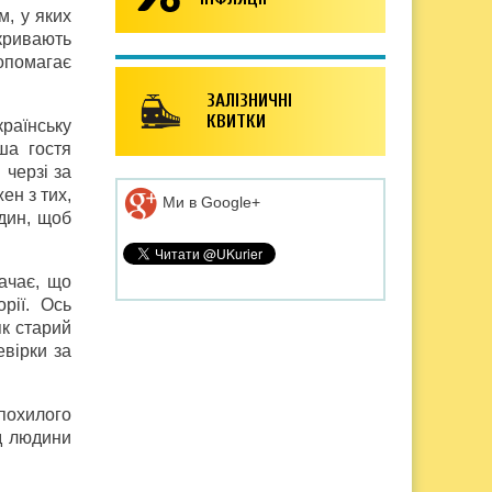
м, у яких
дкривають
опомагає
ЗАЛІЗНИЧНІ
КВИТКИ
країнську
ша гостя
 черзі за
ен з тих,
Ми в Google+
один, щоб
ачає, що
рії. Ось
як старий
вірки за
 похилого
ід людини