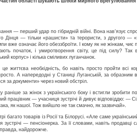
х частин області шукають шляхи мирного врегулювання
ування — перший удар по гібридній війні. Вона нав’язує сп
го Дінця — тільки «рашисти» та терористи, з другого — «
пи вже означає його обеззброїти. І кому як не жінкам, чиє
ють початок, і умиротворення світу, це під силу? Так 
кий корпус» і кілька сміливих луганчанок.
це життєва необхідність, бо навіть просто пройти всі ко
епросто. А напередодні у Станиці Луганській, за образним
ися за документи» через новий обстріл.
 раніше за жінок з українського боку і встигли зробити п
ий працівник — учасниця зустрічі й дивує відповіддю: — Сі
така, як нашої. Тож вийшло не так смачно, як зазвичай».
і багато товарів із Росії та Білорусі. «Але саме українськ
 зустрічі — пенсіонерка. За її словами, навіть продавці с
оправда, найдорожче.