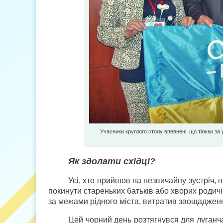
Учасники круглого столу впевнені, що тільки за
Як здолати східці?
Усі, хто прийшов на незвичайну зустріч, 
покинути стареньких батьків або хворих родич
за межами рідного міста, витратив заощадженн
Цей чорний день розтягнувся для луганчан