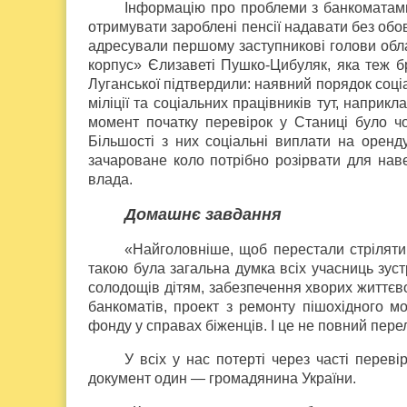
Інформацію про проблеми з банкоматами
отримувати зароблені пенсії надавати без об
адресували першому заступникові голови обла
корпус» Єлизаветі Пушко-Цибуляк, яка теж бр
Луганської підтвердили: наявний порядок соці
міліції та соціальних працівників тут, напри
момент початку перевірок у Станиці було чот
Більшості з них соціальні виплати на оренд
зачароване коло потрібно розірвати для наве
влада.
Домашнє завдання
«Найголовніше, щоб перестали стріляти.
такою була загальна думка всіх учасниць зус
солодощів дітям, забезпечення хворих життєв
банкоматів, проект з ремонту пішохідного м
фонду у справах біженців. І це не повний перелі
У всіх у нас потерті через часті переві
документ один — громадянина України.