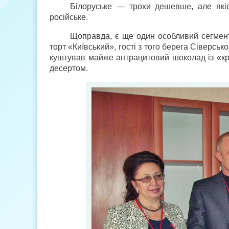
Білоруське — трохи дешевше, але які
російське.
Щоправда, є ще один особливий сегмент
торт «Київський», гості з того берега Сіверськ
куштував майже антрацитовий шоколад із «кр
десертом.