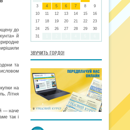
 в
3
4
5
6
7
8
9
10
11
12
13
14
15
16
17
18
19
20
21
22
23
24
25
26
27
28
29
30
рощену до
хунта» й
31
1
2
3
4
5
6
 природне
вирішили
ЗВУЧИТЬ ГОРДО!
рдони та
 висловом
окупки на
ль. Літня
ий — наче
аме так і