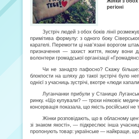
Жінки з обо
регіоні
Зустріч людей з обох боків лінії розмеж
примітива формулу: з одного боку Сіверсько
карателі. Перемогти ці нав’язані ворогом штам
призначення — захист життя, якому вони да
волонтери громадської організації «Громадянсь
Чи не занадто пафосно? Скажу більше: 
блокпости на шляху до такої зустрічі було н
однієї з учасниць зустрічі, вкотре «люди хапал
Луганчанки прибули у Станицю Луганську
ринку. «Що купували? — трохи ніяковіє медичн
консервація показала, що якість російської не 
Жінки розповідають, що в обласному центр
зі знаком якості», — підкреслює інша учасниця
пропонують товар: українське — найкраще, щ