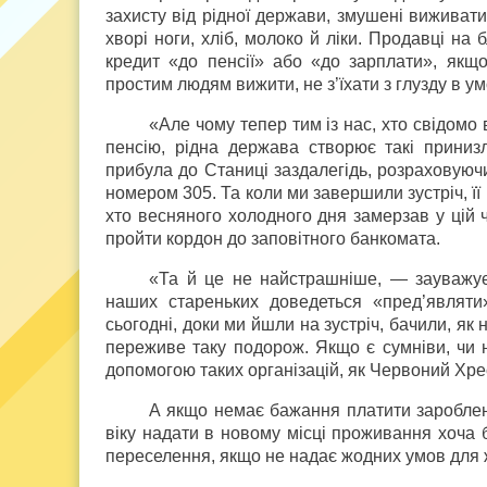
захисту від рідної держави, змушені виживати
хворі ноги, хліб, молоко й ліки. Продавці на
кредит «до пенсії» або «до зарплати», якщо
простим людям вижити, не з’їхати з глузду в у
«Але чому тепер тим із нас, хто свідомо 
пенсію, рідна держава створює такі приниз
прибула до Станиці заздалегідь, розраховуючи
номером 305. Та коли ми завершили зустріч, її
хто весняного холодного дня замерзав у цій ч
пройти кордон до заповітного банкомата.
«Та й це не найстрашніше, — зауважує
наших стареньких доведеться «пред’являти»
сьогодні, доки ми йшли на зустріч, бачили, як 
переживе таку подорож. Якщо є сумніви, чи н
допомогою таких організацій, як Червоний Хре
А якщо немає бажання платити зароблені
віку надати в новому місці проживання хоча 
переселення, якщо не надає жодних умов для