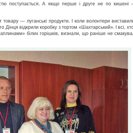
стю поступається. А якщо перше і друге не по кишені 
 товару — луганські продукти. І коли волонтери виставил
ого Дінця відкрили коробку з тортом «Шахтарський». І всі, х
аплинами» білих горішків, визнали, що раніше не смакува