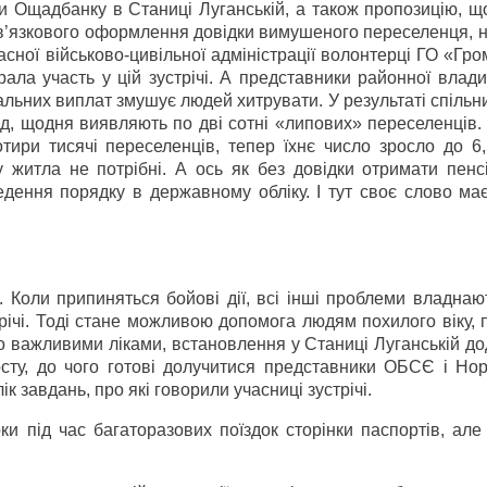
 Ощадбанку в Станиці Луганській, а також пропозицію, щ
ов’язкового оформлення довідки вимушеного переселенця, н
сної військово-цивільної адміністрації волонтерці ГО «Гр
ала участь у цій зустрічі. А представники районної влад
альних виплат змушує людей хитрувати. У результаті спільн
клад, щодня виявляють по дві сотні «липових» переселенців
ири тисячі переселенців, тепер їхнє число зросло до 6,5
у житла не потрібні. А ось як без довідки отримати пенс
дення порядку в державному обліку. І тут своє слово має
 Коли припиняться бойові дії, всі інші проблеми владнаю
трічі. Тоді стане можливою допомога людям похилого віку,
о важливими ліками, встановлення у Станиці Луганській д
осту, до чого готові долучитися представники ОБСЄ і Нор
к завдань, про які говорили учасниці зустрічі.
рки під час багаторазових поїздок сторінки паспортів, але