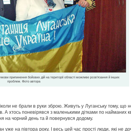
 умови припинення бойових дій на території області можливе розв’язання й інших
проблем. Фото автора
ніколи не брали в руки зброю. Живуть у Луганську тому, що 
ів. А хтось поневірявся з маленькими дітками по найманих 
я на чорний день та й повернувся додому.
 уже на півтора року. І весь цей час прості люди, які не д