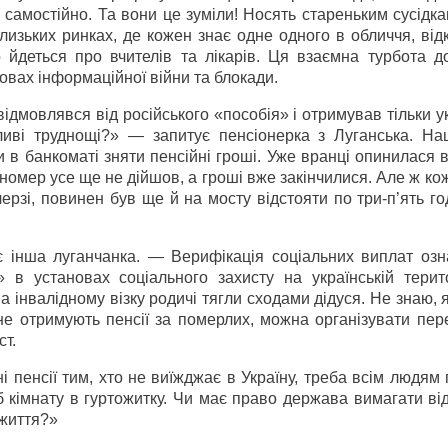
 самостійно. Та вони це зуміли! Носять стареньким сусідка
 близьких ринках, де кожен знає одне одного в обличчя, ві
 йдеться про вчителів та лікарів. Ця взаємна турбота д
мовах інформаційної війни та блокади.
відмовлявся від російського «пособія» і отримував тільки у
ливі труднощі?» — запитує пенсіонерка з Луганська. На
 в банкоматі зняти пенсійні гроші. Уже вранці опинилася в
 номер усе ще не дійшов, а гроші вже закінчилися. Але ж кож
ерзі, повинен був ще й на мосту відстояти по три-п’ять г
 інша луганчанка. — Верифікація соціальних виплат озн
 в установах соціального захисту на українській терито
на інвалідному візку родичі тягли сходами дідуся. Не знаю, 
е отримують пенсії за померлих, можна організувати пере
ст.
 пенсії тим, хто не виїжджає в Україну, треба всім людям
б кімнату в гуртожитку. Чи має право держава вимагати в
 життя?»