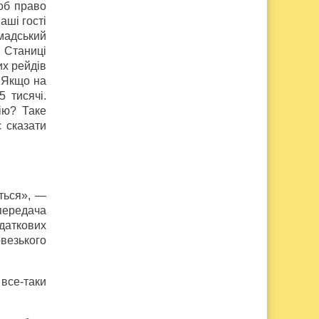
об право
аші гості
омадський
и Станиці
их рейдів
. Якщо на
 тисячі.
ію? Таке
 сказати
ться», —
 передача
одаткових
везького
 все-таки