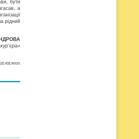
ви, бути
гасав, а
анізації
а рідний
АНДРОВА
кур’єра»
сія для друку