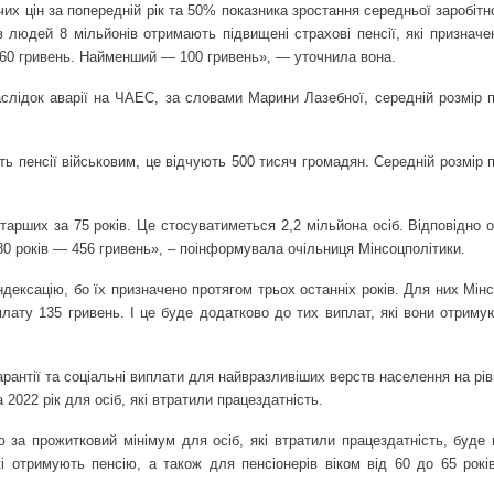
х цін за попередній рік та 50% показника зростання середньої заробітн
в людей 8 мільйонів отримають підвищені страхові пенсії, які признач
360 гривень. Найменший — 100 гривень», — уточнила вона.
аслідок аварії на ЧАЕС, за словами Марини Лазебної, середній розмір 
ть пенсії військовим, це відчують 500 тисяч громадян. Середній розмір
тарших за 75 років. Це стосуватиметься 2,2 мільйона осіб. Відповідно 
0 років — 456 гривень», – поінформувала очільниця Мінсоцполітики.
індексацію, бо їх призначено протягом трьох останніх років. Для них Мін
лату 135 гривень. І це буде додатково до тих виплат, які вони отримую
арантії та соціальні виплати для найвразливіших верств населення на рі
022 рік для осіб, які втратили працездатність.
ю за прожитковий мінімум для осіб, які втратили працездатність, буде 
кі отримують пенсію, а також для пенсіонерів віком від 60 до 65 рокі