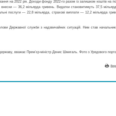
ння на 2022 рік. Доходи фонду 2022-го разом із залишком коштів на по
і внески — 36,2 мільярда гривень. Видатки становитимуть 37,5 мільярд
альні послуги — 22,8 мільярда, страхові виплати — 12,2 мільярда грив
лови Державної служби з надзвичайних ситуацій. Ним став начальник
 державу, вважає Прем’єр-міністр Денис Шмигаль. Фото з Урядового порт
Вер