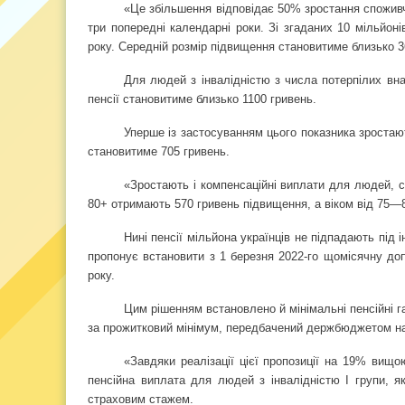
«Це збільшення відповідає 50% зростання споживчи
три попередні календарні роки. Зі згаданих 10 мільйоні
року. Середній розмір підвищення становитиме близько 
Для людей з інвалідністю з числа потерпілих вн
пенсії становитиме близько 1100 гривень.
Уперше із застосуванням цього показника зростаю
становитиме 705 гривень.
«Зростають і компенсаційні виплати для людей, с
80+ отримають 570 гривень підвищення, а віком від 75—8
Нині пенсії мільйона українців не підпадають під 
пропонує встановити з 1 березня 2022-го щомісячну доп
року.
Цим рішенням встановлено й мінімальні пенсійні г
за прожитковий мінімум, передбачений держбюджетом на 2
«Завдяки реалізації цієї пропозиції на 19% вищо
пенсійна виплата для людей з інвалідністю І групи, я
страховим стажем.