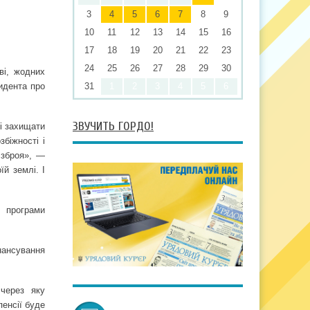
3
4
5
6
7
8
9
10
11
12
13
14
15
16
17
18
19
20
21
22
23
24
25
26
27
28
29
30
ві, жодних
зидента про
31
1
2
3
4
5
6
ЗВУЧИТЬ ГОРДО!
і захищати
біжності і
 зброя», —
й землі. І
 програми
нансування
 через яку
пенсії буде