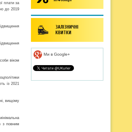
ої плати за
ено до 2019
підвищення
ЗАЛІЗНИЧНІ
КВИТКИ
 підвищення
Ми в Google+
особи віком
соцполітики
ть із 2021
вні, вищому
мінімальна
в з повним