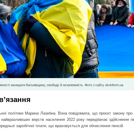
вності захищати Батьківщину, свободу й незалежність. Фото з сайту ukrinform.ua
в’язання
ьної політики Марина Лазебна. Вона повідомила, що проєкт закону про 
ту найвразливіших верств населення 2022 року передбачає здійснення п
ередньої заробітної плати, що враховується для обчислення пенсій.