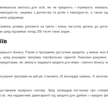
німальна виплата для осіб, які не працюють і отримують мінімаль
нвалідністю, зокрема з дитинства та дітям з інвалідністю, а також о
чнила урядовиця.
 гривень розміру допомоги на третю і кожну наступну дитину до дося
Так уряд підтримає понад 250 тисяч таких родин.
іїв
реднього бізнесу. Разом із програмою доступних кредитів, у межах якої
ь, уряд розширює програму портфельних гарантій. Ухвалено документ, 
кредиторам, які зможуть видавати кредити для мікро- і малого бізнесу п
нсування програми на цей рік становить 10 мільярдів гривень. А загалом
дставників аграрного сектору. Уряд затвердив постанову про створ
стві, яка надаватиме держгарантії під кредити для дрібних і середніх 