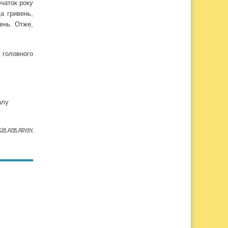
чаток року
а гривень,
ень. Отже,
 головного
алу
сія для друку