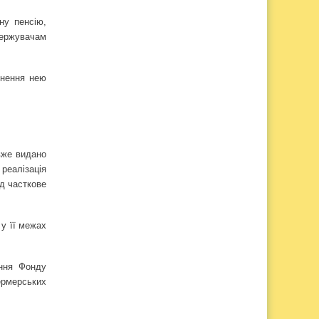
ну пенсію,
держувачам
гнення нею
 вже видано
реалізація
ід часткове
 у її межах
ення Фонду
фермерських