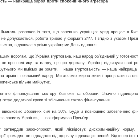
ість — найкраща зброя проти споконвічного агресора
Шмигаль розпочав із того, що запевнив українців: уряд працює в Киє
 не допускається, робота триває у форматі 24/7. І згідно з указом Пре
льства, відзначає з усіма українцями День єднання.
ашим ворогам, що Україна згуртована, наш народ об’єднаний у готовност
е про політику та владу, це про державу. Українці відкинули свої роз
бутнього ми вміємо це робити. І наша згуртованість — наша найкраща
а армія і незламний народ. Ми хочемо мирно жити і процвітати на свої
ропейське вільне майбутнє.
нтне фінансування сектору безпеки та оборони. Значно підвищено
д готує додаткові кроки зі збільшення такого фінансування.
 військових Збройних сил на 30%. Буде й повноцінно забезпечено фі
ією захисту України», — поінформував Прем’єр.
затвердив законопроєкт, який ліквідовує дискримінаційну норму,
рії громадян не підпадали під щорічну індексацію пенсій. Відтепер їхні 