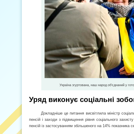
Україна згуртована, наш народ об’єднаний у гото
Уряд виконує соціальні зобо
Докладніше це питання висвітлила міністр соціал
пенсій і заходи з підвищення рівня соціального захис
пенсій із застосуванням збільшеного на 14% показника с