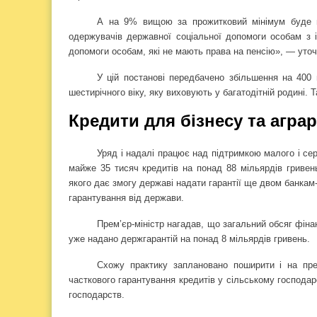
А на 9% вищою за прожитковий мінімум буде мі
одержувачів державної соціальної допомоги особам з і
допомоги особам, які не мають права на пенсію», — уто
У цій постанові передбачено збільшення на 400
шестирічного віку, яку виховують у багатодітній родині. 
Кредити для бізнесу та аграр
Уряд і надалі працює над підтримкою малого і се
майже 35 тисяч кредитів на понад 88 мільярдів гривен
якого дає змогу державі надати гарантії ще двом банкам-
гарантування від держави.
Прем’єр-міністр нагадав, що загальний обсяг фіна
уже надано держгарантій на понад 8 мільярдів гривень.
Схожу практику заплановано поширити і на пре
часткового гарантування кредитів у сільському господар
господарств.