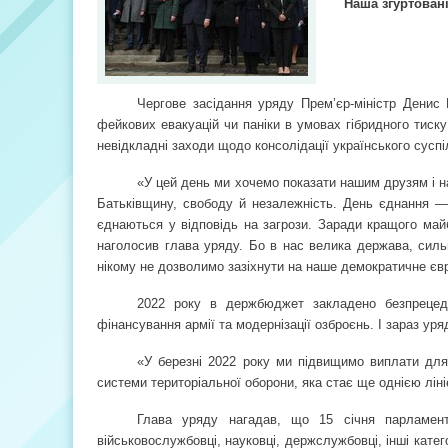
Наша згуртован
Чергове засідання уряду Прем’єр-міністр Денис 
фейкових евакуацій чи паніки в умовах гібридного тиску
невідкладні заходи щодо консолідації українського суспі
«У цей день ми хочемо показати нашим друзям і н
Батьківщину, свободу й незалежність. День єднання — н
єднаються у відповідь на загрози. Заради кращого май
наголосив глава уряду. Бо в нас велика держава, сильн
нікому не дозволимо зазіхнути на наше демократичне єв
2022 року в держбюджет закладено безпрецеде
фінансування армії та модернізації озброєнь. І зараз уря
«У березні 2022 року ми підвищимо виплати для
системи територіальної оборони, яка стає ще однією лін
Глава уряду нагадав, що 15 січня парламент 
військовослужбовці, науковці, держслужбовці, інші катего