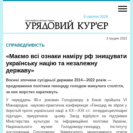
8 серпня 2026
3 грудня 2022
СПРАВЕДЛИВІСТЬ
«Маємо всі ознаки наміру рф знищувати
українську націю та незалежну
державу»
Воєнні злочини сусідньої держави 2014—2022 років —
продовження політики геноциду голодом минулого століття,
за них жорстко каратимуть
У переддень 90-х роковин Голодомору в Києві пройшла VI
Міжнародна
науково-практична конференція «Геноцид як зброя у
боротьбі проти української нації в ХХ—ХХІ ст.: інтердисциплінарні
підходи», приурочена
цьому. Захід відбувся за підтримки
Міністерства культури та інформаційної політики України,
Національного музею Голодомору-геноциду, Інституту
дослідження Голодомору, Університету менеджменту освіти