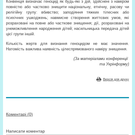
Конвенція визначає геноцид як будь-які з дій, здійснені з наміром
повністю або частково знищити національну, етнічну, расову чи
релігійну групу: вбивство; заподіяння тяжких тілесних або
психічних ушкоджень; навмисне створення життєвих умов, які
розраховані на повне або часткове знищення; дії, розраховані на
унеможливлення народження дітей; насильницька передача дітей
цієї групи іншій.
Кількість жертв для визнання геноцидом не має значення.
Натомість важлива наявність цілеспрямованого наміру знищення.
(За матеріалами конференції
та Укрінформу)
Версія для друку
Коментарі (0)
Написати коментар