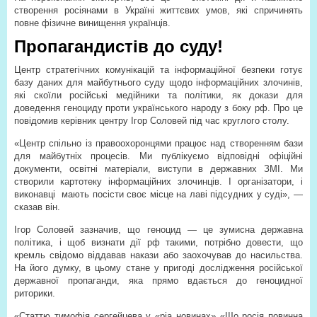
створення росіянами в Україні життєвих умов, які спричинять
повне фізичне винищення українців.
Пропагандистів до суду!
Центр стратегічних комунікацій та інформаційної безпеки готує
базу даних для майбутнього суду щодо інформаційних злочинів,
які скоїли російські медійники та політики, як докази для
доведення геноциду проти українського народу з боку рф. Про це
повідомив керівник центру Ігор Соловей під час круглого столу.
«Центр спільно із правоохоронцями працює над створенням бази
для майбутніх процесів. Ми публікуємо відповідні офіційні
документи, освітні матеріали, виступи в державних ЗМІ. Ми
створили картотеку інформаційних злочинців. І організатори, і
виконавці
мають посісти своє місце на лаві підсудних у суді», —
сказав він.
Ігор Соловей зазначив, що геноцид — це зумисна державна
політика, і щоб визнати дії рф такими, потрібно довести, що
кремль свідомо віддавав накази або заохочував до насильства.
На його думку, в цьому стане у пригоді дослідження російської
державної пропаганди, яка прямо вдається до геноцидної
риторики.
«Статтю тимофія сергейцева у «ріа новинах» «Що росія повинна