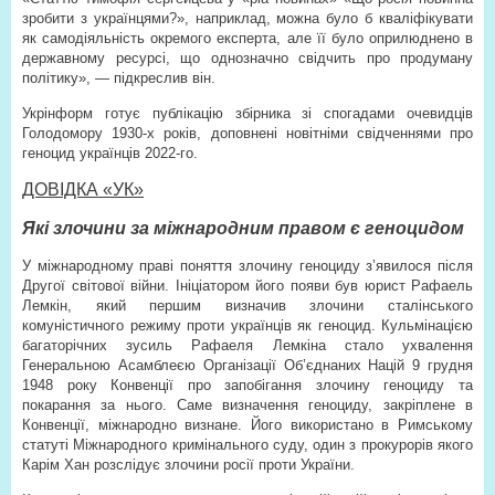
зробити з українцями?», наприклад, можна було б кваліфікувати
як самодіяльність окремого експерта, але її було оприлюднено в
державному ресурсі, що однозначно свідчить про продуману
політику», — підкреслив він.
Укрінформ готує публікацію збірника зі спогадами очевидців
Голодомору 1930-х років, доповнені новітніми свідченнями про
геноцид українців 2022-го.
ДОВІДКА «УК»
Які злочини за міжнародним правом є геноцидом
У міжнародному праві поняття злочину геноциду з’явилося після
Другої світової війни. Ініціатором його появи був юрист Рафаель
Лемкін, який першим визначив злочини сталінського
комуністичного режиму проти українців як геноцид. Кульмінацією
багаторічних зусиль Рафаеля Лемкіна стало ухвалення
Генеральною Асамблеєю Організації Об’єднаних Націй 9 грудня
1948 року Конвенції про запобігання злочину геноциду та
покарання за нього. Саме визначення геноциду, закріплене в
Конвенції, міжнародно визнане. Його використано в Римському
статуті Міжнародного кримінального суду, один з прокурорів якого
Карім Хан розслідує злочини росії проти України.