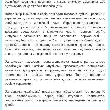
офіційних керівників держави, а також зі змісту державної або
підтримуваної державою пропаганди».
Володимир Василенко навів приклади висловів путіна: «росіяни й
українці — один народ»; «Українська нація — штучний конструкт,
який вигадали антиросійські сили»; «Українська державність —
фікція, штучно створена більшовиками»; «територія Української
держави складається з історичних частин території росії»;
«існування української нації та української державності —
екзистенційна загроза для росії». Із цього вони роблять дуже
простий висновок, що Україну треба знищити як державу і націю.
Ось така картина, що намалював путін, — свідчення наміру
знищити українську націю та її незалежну державу».
За словами науковця, пропагандистська машина рф деталізує
реалізацію їхніх намірів: «путінські пропагандисти поширюють
ненависть до українців і пропонують каральні заходи щодо
населення, яке вважає себе українцями. Такі дії практично
реалізують армія рф та окупаційна адміністрація на окупованих
росією територіях.
За даними української прокуратури, зібрано дані про понад 40
тисяч правопорушень, серед яких катування, насильство,
ґвалтування жінок і кастрація чоловіків, викрадення українських
дітей».