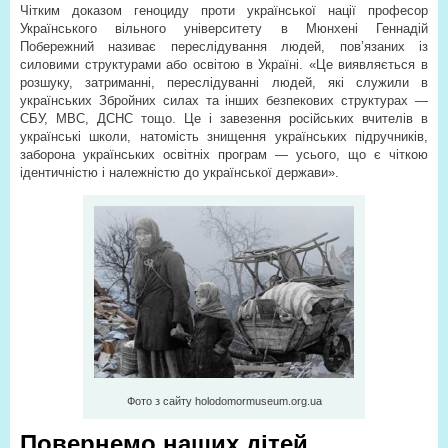
Чітким доказом геноциду проти української нації професор
Українського вільного університету в Мюнхені Геннадій
Побережний називає переслідування людей, пов’язаних із
силовими структурами або освітою в Україні. «Це виявляється в
розшуку, затриманні, переслідуванні людей, які служили в
українських Збройних силах та інших безпекових структурах —
СБУ, МВС, ДСНС тощо. Це і завезення російських вчителів в
українські школи, натомість знищення українських підручників,
заборона українських освітніх програм — усього, що є чіткою
ідентичністю і належністю до української держави».
Фото з сайту holodomormuseum.org.ua
Повернемо наших дітей