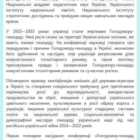
Національної академії педагогічних наук України, Українського
інституту національної пам’яті, Національного інституту
стратегічних досліджень та провідних вищих навчальних закладів
країни.
У 1932—1933 роках українці стали жертвами Голодомору-
геноциду. Нині росія скоює на території України воєнні злочини, які
мають ознаки геноциду. На конференції науковці говорили про
передумови і причини Голодомору-геноциду в Україні, механізми
його здійснення та наслідки, опір українців репресивним діям
комуністичного тоталітарного режиму, а також політику
приховування правди і заперечення Голодомору-геноциду
комуністичним тоталітарним режимом та сучасною росією.
Обговорили правову кваліфікацію нинішніх дій держави-агресора
в Україні та створення спеціального трибуналу для притягнення
керівництва росії до відповідальності, використання
продовольства як зброї, знищення і депортації українського
цивільного населення, культивування в росії образу ворога з
українців, нищення української культурної спадщини, системи
освіти та національної церкви, соціально-економічні та
демографічні наслідки геноциду української нації під час
російсько-української війни 2014—2022 років.
Перше пленарне засідання конференції «Голодомор-геноцид