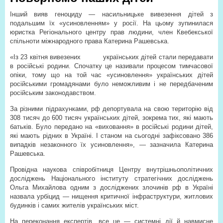
Інший вияв геноциду — насильницьке вивезення дітей з
подальшим їх «усиновленням» у росії. На цьому зупинилася
юристка Регіонального центру прав людини, член Квебекської
спільноти міжнародного права Катерина Рашевська.
«Із 23 квітня вивезених
українських дітей стали передавати
в російські родини. Спочатку це називали процесом тимчасової
опіки, тому що на той час «усиновлення» українських дітей
російськими громадянами було неможливим і не передбаченим
російським законодавством.
За різними підрахунками, рф депортувала на свою територію від
308 тисяч до 600 тисяч українських дітей, зокрема тих, які мають
батьків. Було передано на «виховання» в російські родини дітей,
які мають рідних в Україні. І станом на сьогодні зафіксовано 386
випадків незаконного їх усиновлення», — зазначила Катерина
Рашевська.
Провідна наукова співробітниця Центру внутрішньополітичних
досліджень Національного інституту стратегічних досліджень
Ольга Михайлова одним з досліджених злочинів рф в Україні
назвала урбіцид — нищення критичної інфраструктури, житлових
будинків і самих жителів українських міст.
На переконання експертів, все це — системні дії й навмисне