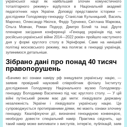
української нації як найбільший злочин комуністичного
тоталітарного режиму» відбулося в Національній академії
педагогічних наук України. Доповіді представили історики —
дослідники Голодомору-геноциду Станіслав Кульчицький, Василь
Марочко, Олександр Нікілєв, Федір Турченко, Світлана Маркова,
Ольга Мовчан, Роман Подкур, Дмитро Білий та інші. Друге
пленарне засідання конференції «Геноцид українців під час
російсько-української війни 2014—2022 років» пройшло наступного
дня у формі круглого столу в Укрінформі. Саме на нинішній
політиці московського режиму, яка полягає в геноциді українців,
зупинимося детальніше.
Зібрано дані про понад 40 тисяч
правопорушень
«Бачимо всі ознаки наміру рф знищувати українську націю, —
заявив провідний науковий співробітник філіалу Інституту
дослідження Голодомору Національного музею Голодомору-
геноциду Володимир Василенко під час круглого столу. — У цій
війні путінський режим має дві мети: ліквідувати державну
незалежність України і ліквідувати українську націю. Це
супроводжується протиправними діями, які мають ознаки злочину
геноциду. Кваліфікуючи дії, визначені геноцидною конвенцією,
необхідно довести спеціальний намір. Практика свідчить, що
такий намір може випливати з виступів, інтерв’ю, публікацій, заяв