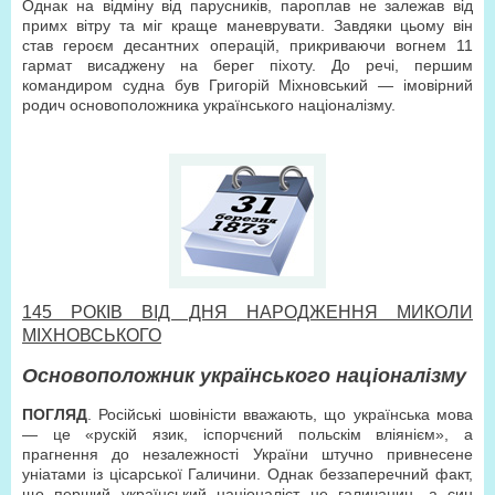
Однак на відміну від парусників, пароплав не залежав від
примх вітру та міг краще маневрувати. Завдяки цьому він
став героєм десантних операцій, прикриваючи вогнем 11
гармат висаджену на берег піхоту. До речі, першим
командиром судна був Григорій Міхновський — імовірний
родич основоположника українського націоналізму.
145 РОКІВ ВІД ДНЯ НАРОДЖЕННЯ МИКОЛИ
МІХНОВСЬКОГО
Основоположник українського націоналізму
ПОГЛЯД
. Російські шовіністи вважають, що українська мова
— це «рускій язик, іспорчєний польскім вліянієм», а
прагнення до незалежності України штучно привнесене
уніатами із цісарської Галичини. Однак беззаперечний факт,
що перший український націоналіст не галичанин, а син