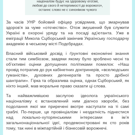
націоналізм будує на здоровому егоїзмі,
любові до свого й нетерпимості до ворожого»,
останнє слово не є синонімом чужого
За часів УНР бойовий офіцер усвідомив, що змарнував
здоров’я за чуже «отєчество». Отож змушений був служити
Україні в охороні уряду та на посаді ад’ютанта. Уже в
еміграції Микола Сціборський закінчив Українську господарчу
академію в чеському місті Подєбрадах.
Власний військовий досвід і ґрунтовні економічні знання
стали тим симбіозом, завдяки якому було зроблено чесні та
об’єктивні оцінки допущених політиками помилок: «Наш
провід потрапив до рук кабінетних доктринерів, «вселюдських
гуманістів», духовних дегенератів та просто дрібної
шантрапи». Гірка та образлива оцінка, однак Сціборський, як
ніхто інший, мав моральне право сказати ці слова.
Та найважливішою заслугою ідеолога українського
націоналізму є встановлений ним діагноз хвороби, без
подолання якої ми приречені вкотре наступати на ті самі
граблі. По-перше, це провінціалізм і нездатність піднестися
над локально-хуторянськими інтересами в ім’я
загальнонаціональної ідеї, продемонстровані як сто років
тому, так нині в міжпартійній і бізнесовій ворожнечі.