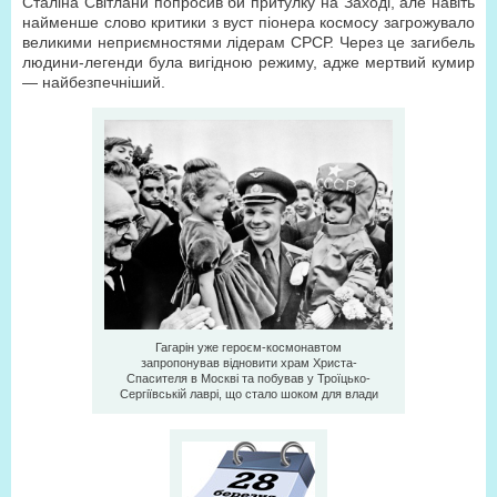
Сталіна Світлани попросив би притулку на Заході, але навіть
найменше слово критики з вуст піонера космосу загрожувало
великими неприємностями лідерам СРСР. Через це загибель
людини-легенди була вигідною режиму, адже мертвий кумир
— найбезпечніший.
Гагарін уже героєм‑космонавтом
запропонував відновити храм Христа-
Спасителя в Москві та побував у Троїцько-
Сергіївській лаврі, що стало шоком для влади