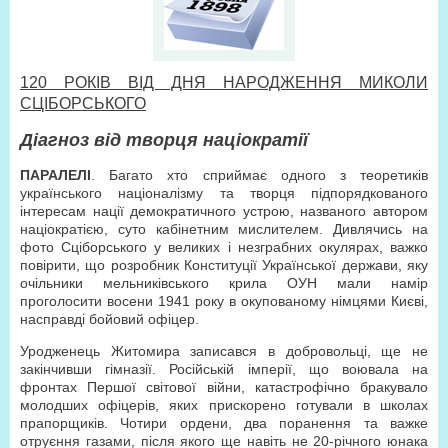
120 РОКІВ ВІД ДНЯ НАРОДЖЕННЯ МИКОЛИ
СЦІБОРСЬКОГО
Діагноз від творця націократії
ПАРАЛЕЛІ
. Багато хто сприймає одного з теоретиків
українського націоналізму та творця підпорядкованого
інтересам нації демократичного устрою, названого автором
націократією, суто кабінетним мислителем. Дивлячись на
фото Сціборського у великих і незграбних окулярах, важко
повірити, що розробник Конституції Української держави, яку
очільники мельниківського крила ОУН мали намір
проголосити восени 1941 року в окупованому німцями Києві,
насправді бойовий офіцер.
Уродженець Житомира записався в добровольці, ще не
закінчивши гімназії. Російській імперії, що воювала на
фронтах Першої світової війни, катастрофічно бракувало
молодших офіцерів, яких прискорено готували в школах
прапорщиків. Чотири ордени, два поранення та важке
отруєння газами, після якого ще навіть не 20-річного юнака