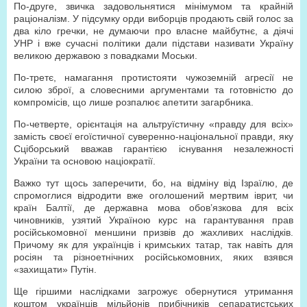
По-друге, звичка задовольнятися мінімумом та крайній
раціоналізм. У підсумку орди виборців продають свій голос за
два кіло гречки, не думаючи про власне майбутнє, а діячі
УНР і вже сучасні політики дали підстави називати Україну
великою державою з повадками Моськи.
По-третє, намагання протистояти чужоземній агресії не
силою зброї, а словесними аргументами та готовністю до
компромісів, що лише розпалює апетити загарбника.
По-четверте, орієнтація на альтруїстичну «правду для всіх»
замість своєї егоїстичної суверенно-національної правди, яку
Сціборський вважав гарантією існування незалежності
України та основою націократії.
Важко тут щось заперечити, бо, на відміну від Ізраїлю, де
спромоглися відродити вже оголошений мертвим іврит, чи
країн Балтії, де державна мова обов’язкова для всіх
чиновників, узятий Україною курс на гарантування прав
російськомовної меншини призвів до жахливих наслідків.
Причому як для українців і кримських татар, так навіть для
росіян та різноетнічних російськомовних, яких взявся
«захищати» Путін.
Ще гіршими наслідками загрожує обернутися утримання
коштом українців мільйонів прибічників сепаратистських