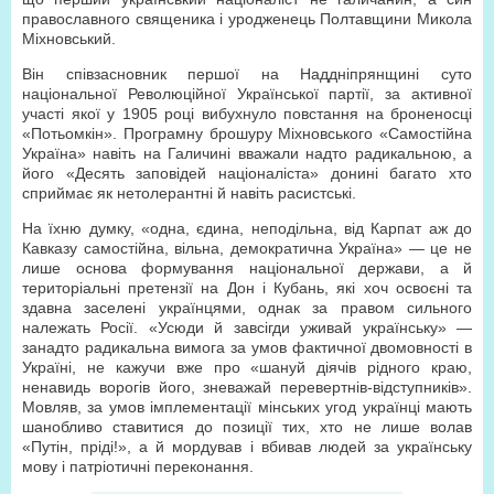
православного священика і уродженець Полтавщини Микола
Міхновський.
Він співзасновник першої на Наддніпрянщині суто
національної Революційної Української партії, за активної
участі якої у 1905 році вибухнуло повстання на броненосці
«Потьомкін». Програмну брошуру Міхновського «Самостійна
Україна» навіть на Галичині вважали надто радикальною, а
його «Десять заповідей націоналіста» донині багато хто
сприймає як нетолерантні й навіть расистські.
На їхню думку, «одна, єдина, неподільна, від Карпат аж до
Кавказу самостійна, вільна, демократична Україна» — це не
лише основа формування національної держави, а й
територіальні претензії на Дон і Кубань, які хоч освоєні та
здавна заселені українцями, однак за правом сильного
належать Росії. «Усюди й завсігди уживай українську» —
занадто радикальна вимога за умов фактичної двомовності в
Україні, не кажучи вже про «шануй діячів рідного краю,
ненавидь ворогів його, зневажай перевертнів-відступників».
Мовляв, за умов імплементації мінських угод українці мають
шанобливо ставитися до позиції тих, хто не лише волав
«Путін, пріді!», а й мордував і вбивав людей за українську
мову і патріотичні переконання.