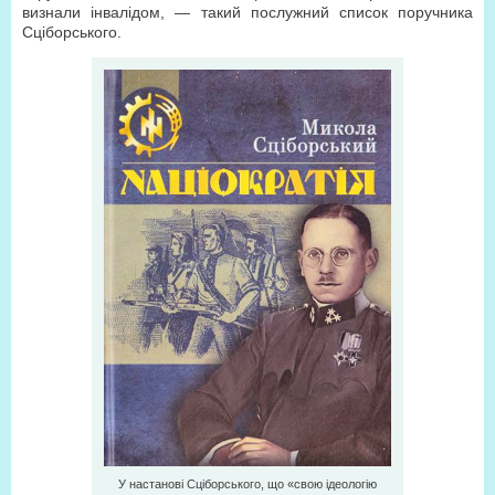
визнали інвалідом, — такий послужний список поручника
Сціборського.
У настанові Сціборського, що «свою ідеологію