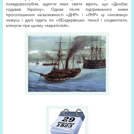
псевдореспублік, адепти яких свято вірять, що «Донбас
годував Україну». Однак після підтриманого ними
проголошення незалежності «ДНР» і «ЛНР» ці «іноземці»
чомусь і далі їздять по «бЕндерівські» пенсії і соцвиплати,
клянучи при цьому «каратєлєй».