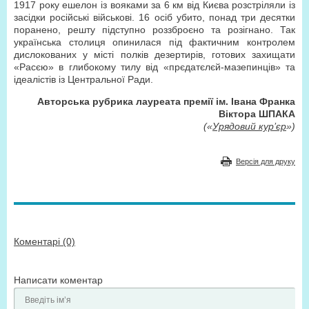
1917 року ешелон із вояками за
6 км
від Києва розстріляли із
засідки російські військові. 16 осіб убито, понад три десятки
поранено, решту підступно роззброєно та розігнано. Так
українська столиця опинилася під фактичним контролем
дислокованих у місті полків дезертирів, готових захищати
«Расєю» в глибокому тилу від «прєдатєлєй-мазепинців» та
ідеалістів із Центральної Ради.
Авторська рубрика лауреата премії ім. Івана Франка
Віктора ШПАКА
(«
Урядовий кур’єр
»)
Версія для друку
Коментарі (0)
Написати коментар