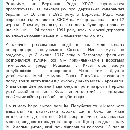
Згадаймо, як Верховна Рада УРСР спромоглася
проголосувати за Декларацію про державний суверенітет
України аж 16 липня 1990 року, а Верховна Рада Росії
відреклася від конаючого СРСР на місяць раніше — ще 12
червня. Причому реальну незалежність було проголошено
ще пізніше — 24 серпня 1991 року, коли в Москві дорвався
до влади державний комітет з надзвичайного стану.
Аналогічно розвивалися події в час, коли конала
попередниця «нерушимого Союза». Нині чомусь не
згадують, що 3 липня 1917 року в Петрограді фактично
розпочалися вуличні бої між прихильниками і ворогами
Тимчасового уряду. Реакцією в Києві став виступ
полуботківців — створеного Міхновським Другого
українського імені гетьмана Павла Полуботка козацького
полку, вояки якого взяли під охорону центр міста й арсенали.
У відповідь Центральна Рада кинула проти патріотів Перший
український полк імені Хмельницького, який за підтримки
російських військ роззброїв полуботківців.
На вимогу Керенського полк ім. Полуботка та Міхновського
відіслали на румунський фронт, де в боях за чуже
«отєчество» до лютого 1918 року в живих залишилося
менше, як десяток солдатів і старшин. Ще гірша доля полку
ім. Хмельницького, який теж відправили воювати. 13 липня