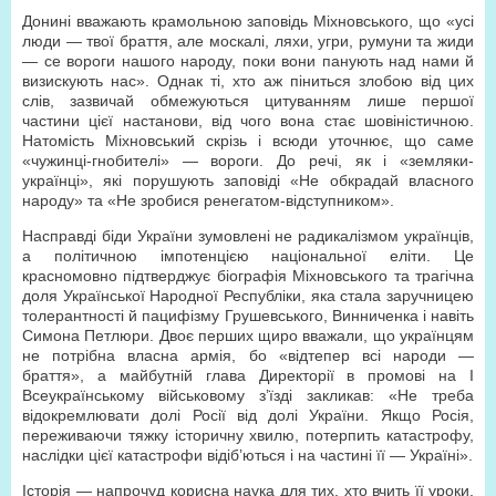
Донині вважають крамольною заповідь Міхновського, що «усі
люди — твої браття, але москалі, ляхи, угри, румуни та жиди
— се вороги нашого народу, поки вони панують над нами й
визискують нас». Однак ті, хто аж піниться злобою від цих
слів, зазвичай обмежуються цитуванням лише першої
частини цієї настанови, від чого вона стає шовіністичною.
Натомість Міхновський скрізь і всюди уточнює, що саме
«чужинці-гнобителі» — вороги. До речі, як і «земляки-
українці», які порушують заповіді «Не обкрадай власного
народу» та «Не зробися ренегатом-відступником».
Насправді біди України зумовлені не радикалізмом українців,
а політичною імпотенцією національної еліти. Це
красномовно підтверджує біографія Міхновського та трагічна
доля Української Народної Республіки, яка стала заручницею
толерантності й пацифізму Грушевського, Винниченка і навіть
Симона Петлюри. Двоє перших щиро вважали, що українцям
не потрібна власна армія, бо «відтепер всі народи —
браття», а майбутній глава Директорії в промові на І
Всеукраїнському військовому з’їзді закликав: «Не треба
відокремлювати долі Росії від долі України. Якщо Росія,
переживаючи тяжку історичну хвилю, потерпить катастрофу,
наслідки цієї катастрофи відіб’ються і на частині її — Україні».
Історія — напрочуд корисна наука для тих, хто вчить її уроки.