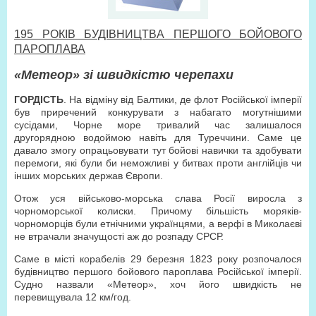
195 РОКІВ БУДІВНИЦТВ
A
ПЕРШОГО БОЙОВОГО
ПАРОПЛАВА
«Метеор» зі швидкістю черепахи
ГОРДІСТЬ
. На відміну від Балтики, де флот Російської імперії
був приречений конкурувати з набагато могутнішими
сусідами, Чорне море тривалий час залишалося
другорядною водоймою навіть для Туреччини. Саме це
давало змогу опрацьовувати тут бойові навички та здобувати
перемоги, які були би неможливі у битвах проти англійців чи
інших морських держав Європи.
Отож уся військово-морська слава Росії виросла з
чорноморської колиски. Причому більшість моряків-
чорноморців були етнічними українцями, а верфі в Миколаєві
не втрачали значущості аж до розпаду СРСР.
Саме в місті корабелів 29 березня 1823 року розпочалося
будівництво першого бойового пароплава Російської імперії.
Судно назвали «Метеор», хоч його швидкість не
перевищувала
12 км/год
.