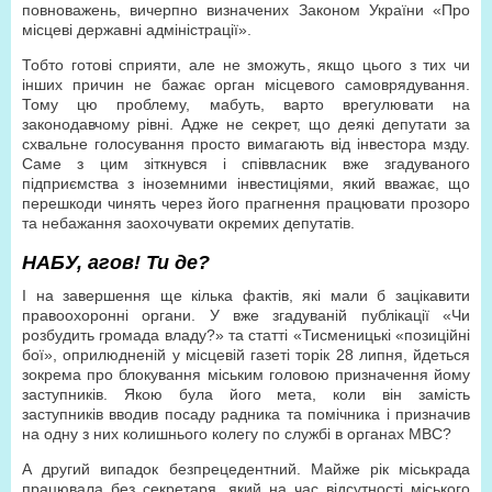
повноважень, вичерпно визначених Законом України «Про
місцеві державні адміністрації».
Тобто готові сприяти, але не зможуть, якщо цього з тих чи
інших причин не бажає орган місцевого самоврядування.
Тому цю проблему, мабуть, варто врегулювати на
законодавчому рівні. Адже не секрет, що деякі депутати за
схвальне голосування просто вимагають від інвестора мзду.
Саме з цим зіткнувся і співвласник вже згадуваного
підприємства з іноземними інвестиціями, який вважає, що
перешкоди чинять через його прагнення працювати прозоро
та небажання заохочувати окремих депутатів.
НАБУ, агов! Ти де?
І на завершення ще кілька фактів, які мали б зацікавити
правоохоронні органи. У вже згадуваній публікації «Чи
розбудить громада владу?» та статті «Тисменицькі «позиційні
бої», оприлюдненій у місцевій газеті торік 28 липня, йдеться
зокрема про блокування міським головою призначення йому
заступників. Якою була його мета, коли він замість
заступників вводив посаду радника та помічника і призначив
на одну з них колишнього колегу по службі в органах МВС?
А другий випадок безпрецедентний. Майже рік міськрада
працювала без секретаря, який на час відсутності міського