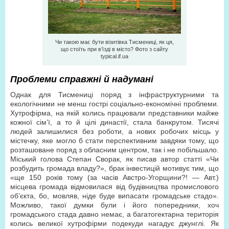
Чи такою має бути візитівка Тисмениці, як ця,
що стоїть при в’їзді в місто? Фото з сайту
typical.if.ua
Проблеми справжні й надумані
Однак для Тисмениці поряд з інфраструктурними та
екологічними не менш гострі соціально-економічні проблеми.
Хутрофірма, на якій колись працювали представники майже
кожної сім’ї, а то й цілі династії, стала банкрутом. Тисячі
людей залишилися без роботи, а нових робочих місць у
містечку, яке могло б стати перспективним завдяки тому, що
розташоване поряд з обласним центром, так і не побільшало.
Міський голова Степан Сворак, як писав автор статті «Чи
розбудить громада владу?», брак інвестицій мотивує тим, що
«ще 150 років тому (за часів Австро-Угорщини?! — Авт.)
місцева громада відмовилася від будівництва промислового
об’єкта, бо, мовляв, ніде буде випасати громадське стадо».
Можливо, такої думки були і його попередники, хоч
громадського стада давно немає, а багатогектарна територія
колись великої хутрофірми подекуди нагадує джунглі. Як