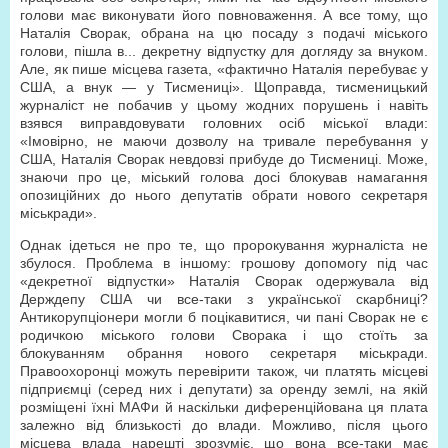
голови має виконувати його повноваження. А все тому, що
Наталія Сворак, обрана на цю посаду з подачі міського
голови, пішла в... декретну відпустку для догляду за внуком.
Але, як пише місцева газета, «фактично Наталія перебуває у
США, а внук — у Тисмениці». Щоправда, тисменицький
журналіст не побачив у цьому жодних порушень і навіть
взявся виправдовувати головних осіб міської влади:
«Імовірно, не маючи дозволу на тривале перебування у
США, Наталія Сворак невдовзі прибуде до Тисмениці. Може,
знаючи про це, міський голова досі блокував намагання
опозиційних до нього депутатів обрати нового секретаря
міськради».
Однак ідеться не про те, що пророкування журналіста не
збулося. Проблема в іншому: грошову допомогу під час
«декретної відпустки» Наталія Сворак одержувала від
Держдепу США чи все-таки з української скарбниці?
Антикорупціонери могли б поцікавитися, чи пані Сворак не є
родичкою міського голови Сворака і що стоїть за
блокуванням обрання нового секретаря міськради.
Правоохоронці можуть перевірити також, чи платять місцеві
підприємці (серед них і депутати) за оренду землі, на якій
розміщені їхні МАФи й наскільки диференційована ця плата
залежно від близькості до влади. Можливо, після цього
місцева влада нарешті зрозуміє, що вона все-таки має