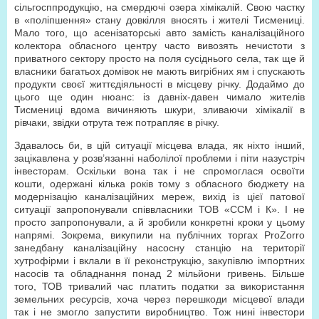
сільгосппродукцію, на смердючі озера хімікалій. Свою частку
в «поліпшення» стану довкілля вносять і жителі Тисмениці.
Мало того, що асенізаторські авто замість каналізаційного
колектора обласного центру часто вивозять нечистоти з
приватного сектору просто на поля сусіднього села, так ще й
власники багатьох домівок не мають вигрібних ям і спускають
продукти своєї життєдіяльності в місцеву річку. Додаймо до
цього ще один нюанс: із давніх-давен чимало жителів
Тисмениці вдома вичиняють шкури, зливаючи хімікалії в
рівчаки, звідки отрута теж потрапляє в річку.
Здавалось би, в цій ситуації місцева влада, як ніхто інший,
зацікавлена у розв’язанні наболілої проблеми і піти назустріч
інвесторам. Оскільки вона так і не спромоглася освоїти
кошти, одержані кілька років тому з обласного бюджету на
модернізацію каналізаційних мереж, вихід із цієї патової
ситуації запропонували співвласники ТОВ «ССМ і К». І не
просто запропонували, а й зробили конкретні кроки у цьому
напрямі. Зокрема, викупили на публічних торгах ProZorro
занедбану каналізаційну насосну станцію на території
хутрофірми і вклали в її реконструкцію, закупівлю імпортних
насосів та обладнання понад 2 мільйони гривень. Більше
того, ТОВ тривалий час платить податки за використання
земельних ресурсів, хоча через перешкоди місцевої влади
так і не змогло запустити виробництво. Тож нині інвестори