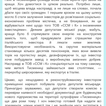
краще. Хоч домогтися їх цілком реально. Потрібно лише,
щоб місцева влада насправді, а не лише на словах, почала
дбати про своїх громадян. І першим кроком на цьому шляху
могло б стати залучення інвесторів до розв’язання соціально-
економічних проблем містечка, а не блокування, як це
відбувається нині щодо того ТОВ «ССМ і К» з іноземними
інвестиціями». Деяким депутатам міської ради, мабуть,
краще було б спрямувати свою енергію на конструктив
замість того, щоб придумувати різні страшилки про
італійського інвестора й лякати ними земляків.
Використовуючи необізнаність та скрутне матеріальне
становище кількох десятків пенсіонерів, яких вони вивели
торік на протестну акцію, дезінформуючи їх, що інвестор
хоче побудувати завод з виробництва аміачних добрив.
Насправді ж ТОВ «ССМ і К» спеціалізується на тому самому,
чим жителі Тисмениці займаються вже століттями, —
переробці шкірсировини, яку експортує в Італію.
Цікаво, що нещодавно в реконструйованому інвестором
приміщенні нарешті побувала група депутатів міськради.
Принагідно зауважимо, що депутати створили комісію з
перевірки наявності необхідної документації для будівництва
нового підприємства на території хутрофірми «Тисмениця»
ще два роки тому. І хоч інвестор готовий був надати всі
документи, члени комісії так і не знайшли часу зустрітися з