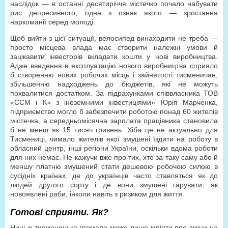
наслідок — в останні десятиріччя містечко почало набувати
рис депресивного, одна з ознак якого — зростання
наркоманії серед молоді.
Щоб вийти з цієї ситуації, велосипед винаходити не треба —
просто місцева влада має створити належні умови й
зацікавити інвесторів вкладати кошти у нові виробництва.
Адже введення в експлуатацію нового виробництва сприяло
б створенню нових робочих місць і зайнятості тисменичан,
збільшенню надходжень до бюджетів, які не можуть
похвалитися достатком. За підрахунками співвласника ТОВ
«ССМ і К» з іноземними інвестиціями» Юрія Марченка,
підприємство могло б забезпечити роботою понад 60 жителів
містечка, а середньомісячна зарплата працівника становила
б не менш як 15 тисяч гривень. Хіба це не актуально для
Тисмениці, чимало жителів якої змушені їздити на роботу в
обласний центр, інші регіони України, оскільки вдома роботи
для них немає. Не кажучи вже про тих, хто за таку саму або й
меншу платню змушений стати дешевою робочою силою в
сусідніх країнах, де до українців часто ставляться як до
людей другого сорту і де вони змушені гарувати, як
новоявлені раби, інколи навіть з ризиком для життя.
Готові сприяти. Як?
Нині ж тисменицька громада може лише мріяти про зміни на