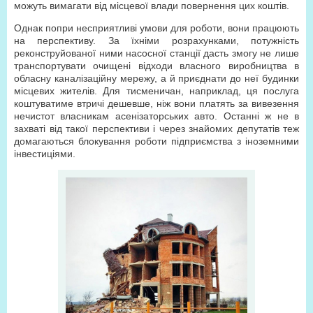
можуть вимагати від місцевої влади повернення цих коштів.
Однак попри несприятливі умови для роботи, вони працюють
на перспективу. За їхніми розрахунками, потужність
реконструйованої ними насосної станції дасть змогу не лише
транспортувати очищені відходи власного виробництва в
обласну каналізаційну мережу, а й приєднати до неї будинки
місцевих жителів. Для тисменичан, наприклад, ця послуга
коштуватиме втричі дешевше, ніж вони платять за вивезення
нечистот власникам асенізаторських авто. Останні ж не в
захваті від такої перспективи і через знайомих депутатів теж
домагаються блокування роботи підприємства з іноземними
інвестиціями.