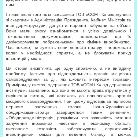
ним.
І лише після того як співвласники ТОВ «ССМ і К» звернулися
зі скаргами в Адміністрацію Президента, Кабінет Міністрів та
інші держструктури, депутати нарешті побували на об’єкті.
Вони мали змогу ознайомитися з усією дозвільною і
технологічною документацією, переконатися, що їх
дезінформували побрехеньками про хімічне виробництво.
Час покаже, чи зуміють вони донести правду і переконати
колег у необхідності сприяти, а не блокувати прихід
інвестицій у місто.
Ця історія висвітлила ще одну справжню, а не вигадану
проблему. Ідеться про відповідальність органів місцевого
самоврядування за дії, які шкодять інтересам громади.
Приміром, у листах, одержаних ТОВ «ССМ і К» від державних
інституцій, зазначено, що вони не мають права втручатися у
вирішення питань, які належать до повноважень органів
місцевого самоврядування. При цьому відповідь за підписом
першого заступника голови Івано-Франківської
облдержадміністрації завершується таким реченням:
«Облдержадміністрація, розуміючи всю важливість питання
залучення іноземних інвестицій в економіку області,
висловлює готовність забезпечувати сприятливий
інвестиційний клімат для ведення бізнесу в межах