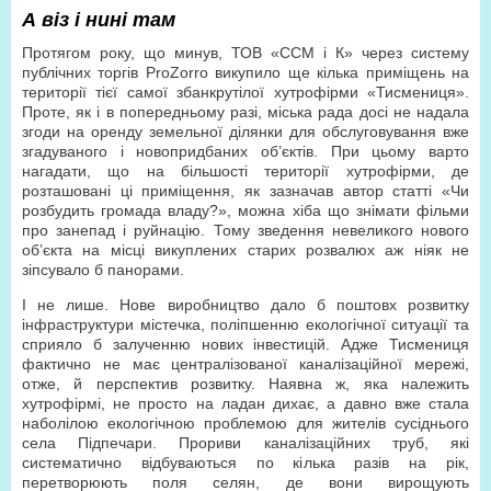
А віз і нині там
Протягом року, що минув, ТОВ «ССМ і К» через систему
публічних торгів ProZorro викупило ще кілька приміщень на
території тієї самої збанкрутілої хутрофірми «Тисмениця».
Проте, як і в попередньому разі, міська рада досі не надала
згоди на оренду земельної ділянки для обслуговування вже
згадуваного і новопридбаних об’єктів. При цьому варто
нагадати, що на більшості території хутрофірми, де
розташовані ці приміщення, як зазначав автор статті «Чи
розбудить громада владу?», можна хіба що знімати фільми
про занепад і руйнацію. Тому зведення невеликого нового
об’єкта на місці викуплених старих розвалюх аж ніяк не
зіпсувало б панорами.
І не лише. Нове виробництво дало б поштовх розвитку
інфраструктури містечка, поліпшенню екологічної ситуації та
сприяло б залученню нових інвестицій. Адже Тисмениця
фактично не має централізованої каналізаційної мережі,
отже, й перспектив розвитку. Наявна ж, яка належить
хутрофірмі, не просто на ладан дихає, а давно вже стала
наболілою екологічною проблемою для жителів сусіднього
села Підпечари. Прориви каналізаційних труб, які
систематично відбуваються по кілька разів на рік,
перетворюють поля селян, де вони вирощують