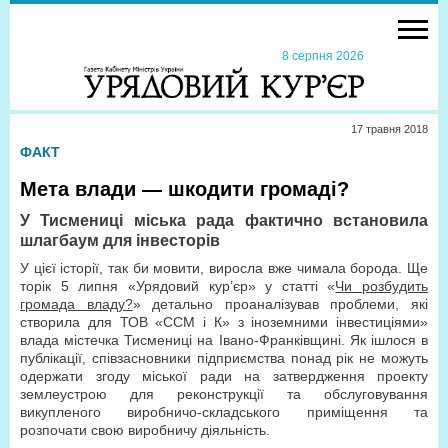
8 серпня 2026
17 травня 2018
ФАКТ
Мета влади — шкодити громаді?
У Тисмениці міська рада фактично встановила
шлагбаум для інвесторів
У цієї історії, так би мовити, виросла вже чимала борода. Ще
торік 5 липня «Урядовий кур’єр» у статті «
Чи розбудить
громада владу?
» детально проаналізував проблеми, які
створила для ТОВ «ССМ і К» з іноземними інвестиціями»
влада містечка Тисмениці на Івано-Франківщині. Як ішлося в
публікації, співзасновники підприємства понад рік не можуть
одержати згоду міської ради на затвердження проекту
землеустрою для реконструкції та обслуговування
викупленого виробничо-складського приміщення та
розпочати свою виробничу діяльність.