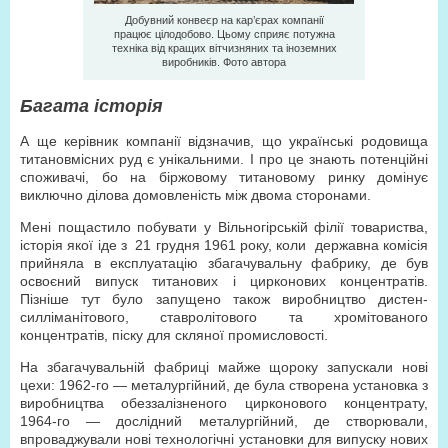
Добувний конвеєр на кар’єрах компанії
працює цілодобово. Цьому сприяє потужна
техніка від кращих вітчизняних та іноземних
виробників. Фото автора
Багата історія
А ще керівник компанії відзначив, що українські родовища
титановмісних руд є унікальними. І про це знають потенційні
споживачі, бо на біржовому титановому ринку домінує
виключно ділова домовленість між двома сторонами.
Мені пощастило побувати у Вільногірській філії товариства,
історія якої іде з 21 грудня 1961 року, коли державна комісія
прийняла в експлуатацію збагачувальну фабрику, де був
освоєний випуск титанових і цирконових концентратів.
Пізніше тут було запущено також виробництво дистен-
силліманітового, ставролітового та хромітованого
концентратів, піску для скляної промисловості.
На збагачувальній фабриці майже щороку запускали нові
цехи: 1962-го — металургійний, де була створена установка з
виробництва обеззалізненого цирконового концентрату,
1964-го — дослідний металургійний, де створювали,
впроваджували нові технологічні установки для випуску нових