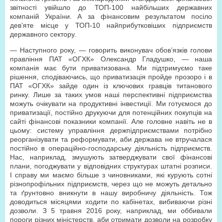
звітності увійшло до ТОП-100 найбільших державних
компаній України. А за фінансовим результатом посіло
дев’яте місце у ТОП-10 найприбутковіших підприємств
державного сектору.
— Наступного року, — говорить виконувач обов’язків голови
правління ПАТ «ОГХК» Олександр Гладушко, — наша
компанія має бути приватизована. Ми підтримуємо таке
рішення, сподіваючись, що приватизація пройде прозоро і в
ПАТ «ОГХК» зайде один із ключових гравців титанового
ринку. Лише за таких умов наші перспективні підприємства
можуть очікувати на продуктивні інвестиції. Ми готуємося до
приватизації, постійно друкуючи для потенційних покупців на
сайті фінансові показники компанії. Але головне навіть не в
цьому: систему управління держпідприємствами потрібно
реорганізувати та реформувати, аби держава не втручалася
постійно в операційно-господарську діяльність підприємств.
Нас, наприклад, змушують затверджувати свої фінансові
плани, погоджувати у відповідних структурах штатні розписи.
І справу ми маємо більше з чиновниками, які курують сотні
різнопрофільних підприємств, через що не можуть детально
та ґрунтовно вникнути в нашу виробничу діяльність. Тож
доводиться місяцями ходити по кабінетах, вибиваючи різні
дозволи. З 5 травня 2016 року, наприклад, ми оббивали
пороги різних міністерств, аби отримати дозволи на розробку