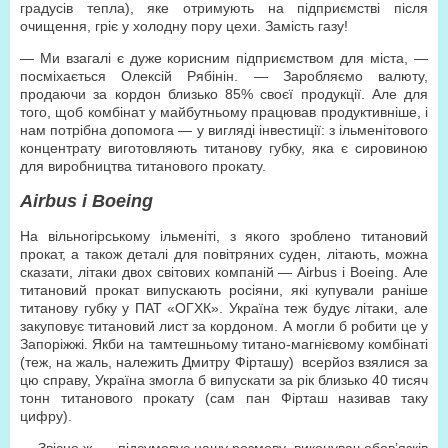
градусів тепла), яке отримують на підприємстві після
очищення, гріє у холодну пору цехи. Замість газу!
— Ми взагалі є дуже корисним підприємством для міста, —
посміхається Олексій Рябінін. — Заробляємо валюту,
продаючи за кордон близько 85% своєї продукції. Але для
того, щоб комбінат у майбутньому працював продуктивніше, і
нам потрібна допомога — у вигляді інвестиції: з ільменітового
концентрату виготовляють титанову губку, яка є сировиною
для виробництва титанового прокату.
Airbus і Boeing
На вільногірському ільменіті, з якого зроблено титановий
прокат, а також деталі для повітряних суден, літають, можна
сказати, літаки двох світових компаній — Airbus і Boeing. Але
титановий прокат випускають росіяни, які купували раніше
титанову губку у ПАТ «ОГХК». Україна теж будує літаки, але
закуповує титановий лист за кордоном. А могли б робити це у
Запоріжжі. Якби на тамтешньому титано-магнієвому комбінаті
(теж, на жаль, належить Дмитру Фірташу) всерйоз взялися за
цю справу, Україна змогла б випускати за рік близько 40 тисяч
тонн титанового прокату (сам пан Фірташ називав таку
цифру).