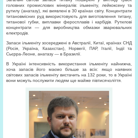
головних промислових мінералів: ільменіту, лейкоксену та
рутилу (анатазу), які виявлені в 30 країнах світу. Концентрати
титановмісних руд використовують для виготовлення титану,
титанової губки, виплавки феросплавів і карбідів. Рутилові
концентрати — для виробництва обмазки зварювальних
електродів.
Запаси ільменіту зосереджені в Австралії, Китаї, країнах СНД
(Росія, Україна, Казахстан), Норвегії, ПАР, Італії, Індії та
Сьєрра-Леоне, анатазу — в Бразилії.
В Україні інтенсивність використання ільменіту найнижча,
хоча запасів його маємо більше за всіх: якщо наявних
світових запасів ільменіту вистачить на 132 роки, то в Україні
вони можуть послужити людям ще майже півтисячоліття.