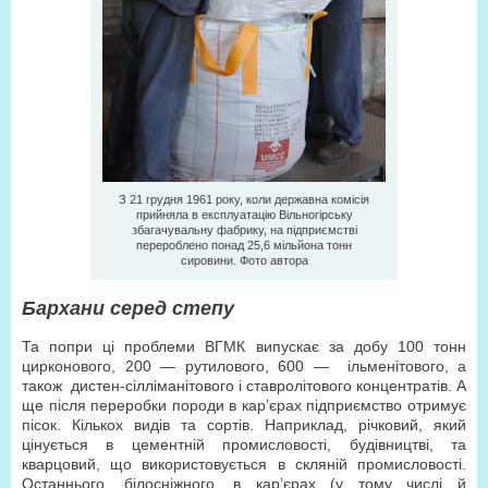
З 21 грудня 1961 року, коли державна комісія
прийняла в експлуатацію Вільногірську
збагачувальну фабрику, на підприємстві
перероблено понад 25,6 мільйона тонн
сировини. Фото автора
Бархани серед степу
Та попри ці проблеми ВГМК випускає за добу 100 тонн
цирконового, 200 — рутилового, 600 — ільменітового, а
також дистен-сілліманітового і ставролітового концентратів. А
ще після переробки породи в кар’єрах підприємство отримує
пісок. Кількох видів та сортів. Наприклад, річковий, який
цінується в цементній промисловості, будівництві, та
кварцовий, що використовується в скляній промисловості.
Останнього, білосніжного, в кар’єрах (у тому числі й