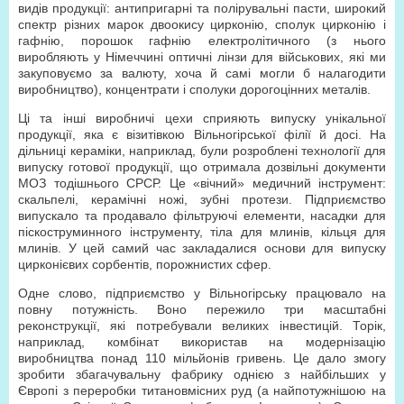
видів продукції: антипригарні та полірувальні пасти, широкий
спектр різних марок двоокису цирконію, сполук цирконію і
гафнію, порошок гафнію електролітичного (з нього
виробляють у Німеччині оптичні лінзи для військових, які ми
закуповуємо за валюту, хоча й самі могли б налагодити
виробництво), концентрати і сполуки дорогоцінних металів.
Ці та інші виробничі цехи сприяють випуску унікальної
продукції, яка є візитівкою Вільногірської філії й досі. На
дільниці кераміки, наприклад, були розроблені технології для
випуску готової продукції, що отримала дозвільні документи
МОЗ тодішнього СРСР. Це «вічний» медичний інструмент:
скальпелі, керамічні ножі, зубні протези. Підприємство
випускало та продавало фільтруючі елементи, насадки для
піскоструминного інструменту, тіла для млинів, кільця для
млинів. У цей самий час закладалися основи для випуску
цирконієвих сорбентів, порожнистих сфер.
Одне слово, підприємство у Вільногірську працювало на
повну потужність. Воно пережило три масштабні
реконструкції, які потребували великих інвестицій. Торік,
наприклад, комбінат використав на модернізацію
виробництва понад 110 мільйонів гривень. Це дало змогу
зробити збагачувальну фабрику однією з найбільших у
Європі з переробки титановмісних руд (а найпотужнішою на