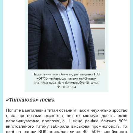
Під керівництвом Олександра Гладушка ПАТ
«ОГХК» увійшло до п’ятірки найбільших
платників податків у гірничодобувній галузі.
Фото автора
«Титанова» тема
Попит на металевий титан останнім часом неухильно зростає
і, за прогнозами експертів, ще як мінімум десять років
перевищуватиме пропозицію. І якщо раніше близько 80%
виготовленого титану забирала військова промисловість, то
нині на частку ВПК припадає лише 40—50% виробленого