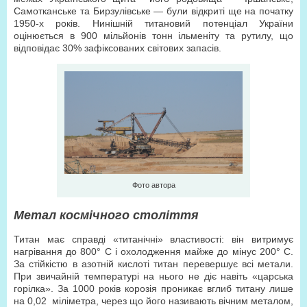
Самотканське та Бирзулівське — були відкриті ще на початку
1950-х років. Нинішній титановий потенціал України
оцінюється в 900 мільйонів тонн ільменіту та рутилу, що
відповідає 30% зафіксованих світових запасів.
Фото автора
Метал космічного століття
Титан має справді «титанічні» властивості: він витримує
нагрівання до 800° С і охолодження майже до мінус 200° С.
За стійкістю в азотній кислоті титан перевершує всі метали.
При звичайній температурі на нього не діє навіть «царська
горілка». За 1000 років корозія проникає вглиб титану лише
на 0,02 міліметра, через що його називають вічним металом,