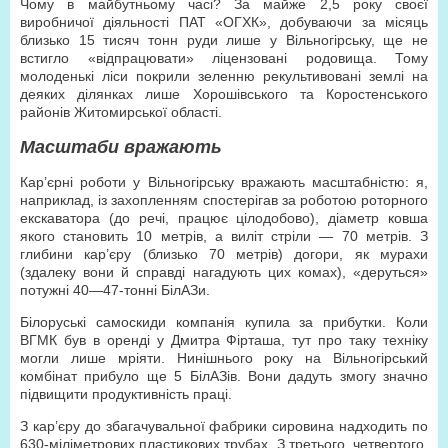
Чому в майбутньому часі? За майже 2,5 року своєї
виробничої діяльності ПАТ «ОГХК», добуваючи за місяць
близько 15 тисяч тонн руди лише у Вільногірську, ще не
встигло «відпрацювати» ліцензовані родовища. Тому
молоденькі ліси покрили зеленню рекультивовані землі на
деяких ділянках лише Хорошівського та Коростенського
районів Житомирської області.
Масштаби вражають
Кар’єрні роботи у Вільногірську вражають масштабністю: я,
наприклад, із захопленням спостерігав за роботою роторного
екскаватора (до речі, працює цілодобово), діаметр ковша
якого становить 10 метрів, а виліт стріли — 70 метрів. З
глибини кар’єру (близько 70 метрів) догори, як мурахи
(здалеку вони й справді нагадують цих комах), «деруться»
потужні 40—47-тонні БілАЗи.
Білоруські самоскиди компанія купила за прибутки. Коли
ВГМК був в оренді у Дмитра Фірташа, тут про таку техніку
могли лише мріяти. Нинішнього року на Вільногірський
комбінат прибуло ще 5 БілАЗів. Вони дадуть змогу значно
підвищити продуктивність праці.
З кар’єру до збагачувальної фабрики сировина надходить по
630-міліметрових пластикових трубах. З третього, четвертого,