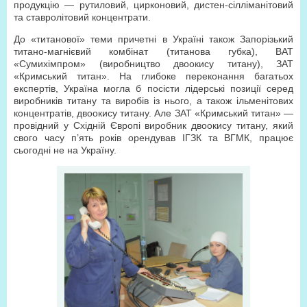
продукцію — рутиловий, цирконовий, дистен-сілліманітовий
та ставролітовий концентрати.
До «титанової» теми причетні в Україні також Запорізький
титано-магнієвий комбінат (титанова губка), ВАТ
«Сумихімпром» (виробництво двоокису титану), ЗАТ
«Кримський титан». На глибоке переконання багатьох
експертів, Україна могла б посісти лідерські позиції серед
виробників титану та виробів із нього, а також ільменітових
концентратів, двоокису титану. Але ЗАТ «Кримський титан» —
провідний у Східній Європі виробник двоокису титану, який
свого часу п’ять років орендував ІГЗК та ВГМК, працює
сьогодні не на Україну.