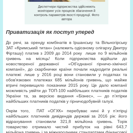
Диспетчери підприємства здійснюють
моніторинг усіх процесів збагачення й
контроль параметрів якості продукції. Фото
автора
Приватизація як поступ уперед
До речі, за оренду комбінатів в Іршанську та Вільногірську
ЗАТ «Кримський титан» (належить одіозному олігарху Дмитру
Фірташу) платив з 2009 до 2014 року лише по 9 мільйонів
гривень на місяць! Коли підприємства відійшли до
новоствореної державної «Об’єднаної гірничо-хімічної
компанії», до скарбнички країни почали надходити реальні
платежі: лише у 2016 році вони становили у податках та
обов’язкових платежах 685 мільйонів гривень, що майже
втричі перевищило показники 2015 року. Це дало компанії
можливість увійти до ТОП-100 найбільших платників податків
України та, за версією видання «Бізнес», — до п’ятірки
найбільших платників податків у гірничодобувній галузі.
Окрім того, ПАТ «ОГХК» перебуває нині й у п’ятірці
найбільших платників дивідендів державі за 2016 рік: його
відрахування становили 321,8 мільйона гривень. Торік
товариство отримало чистий прибуток на рівні 643,7
мільйона гривень і за міжнародними стандартами фінансової