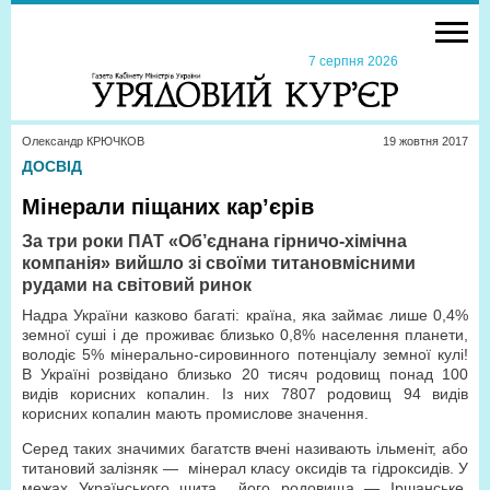
7 серпня 2026
Олександр КРЮЧКОВ
19 жовтня 2017
ДОСВІД
Мінерали піщаних кар’єрів
За три роки ПАТ «Об’єднана гірничо-хімічна
компанія» вийшло зі своїми титановмісними
рудами на світовий ринок
Надра України казково багаті: країна, яка займає лише 0,4%
земної суші і де проживає близько 0,8% населення планети,
володіє 5% мінерально-сировинного потенціалу земної кулі!
В Україні розвідано близько 20 тисяч родовищ понад 100
видів корисних копалин. Із них 7807 родовищ 94 видів
корисних копалин мають промислове значення.
Серед таких значимих багатств вчені називають ільменіт, або
титановий залізняк — мінерал класу оксидів та гідроксидів. У
межах Українського щита його родовища — Іршанське,