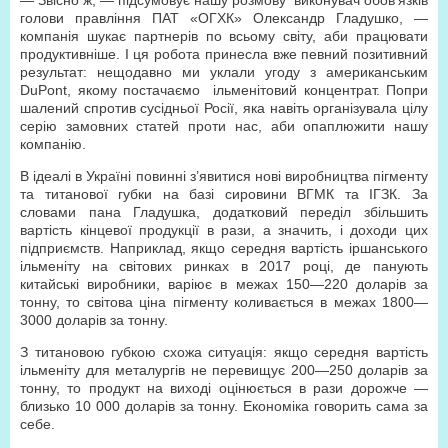
— Звісно ж, — підсумовує нашу розмову виконувач обов’язків
голови правління ПАТ «ОГХК» Олександр Гладушко, —
компанія шукає партнерів по всьому світу, аби працювати
продуктивніше. І ця робота принесла вже певний позитивний
результат: нещодавно ми уклали угоду з американським
DuPont, якому постачаємо ільменітовий концентрат. Попри
шалений спротив сусідньої Росії, яка навіть організувала цілу
серію замовних статей проти нас, аби опаплюжити нашу
компанію.
В ідеалі в Україні повинні з’явитися нові виробництва пігменту
та титанової губки на базі сировини ВГМК та ІГЗК. За
словами пана Гладушка, додатковий переділ збільшить
вартість кінцевої продукції в рази, а значить, і доходи цих
підприємств. Наприклад, якщо середня вартість іршанського
ільменіту на світових ринках в 2017 році, де панують
китайські виробники, варіює в межах 150—220 доларів за
тонну, то світова ціна пігменту коливається в межах 1800—
3000 доларів за тонну.
З титановою губкою схожа ситуація: якщо середня вартість
ільменіту для металургів не перевищує 200—250 доларів за
тонну, то продукт на виході оцінюється в рази дорожче —
близько 10 000 доларів за тонну. Економіка говорить сама за
себе.