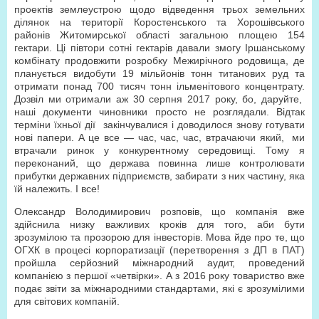
проектів землеустрою щодо відведення трьох земельних
ділянок на території Коростенського та Хорошівського
районів Житомирської області загальною площею 154
гектари. Ці півтори сотні гектарів давали змогу Іршанському
комбінату продовжити розробку Межирічного родовища, де
планується видобути 19 мільйонів тонн титанових руд та
отримати понад 700 тисяч тонн ільменітового концентрату.
Дозвіл ми отримали аж 30 серпня 2017 року, бо, даруйте,
наші документи чиновники просто не розглядали. Відтак
терміни їхньої дії закінчувалися і доводилося знову готувати
нові папери. А це все — час, час, час, втрачаючи який, ми
втрачали ринок у конкурентному середовищі. Тому я
переконаний, що держава повинна лише контролювати
прибутки державних підприємств, забирати з них частину, яка
їй належить. І все!
Олександр Володимирович розповів, що компанія вже
здійснила низку важливих кроків для того, аби бути
зрозумілою та прозорою для інвесторів. Мова йде про те, що
ОГХК в процесі корпоратизації (перетворення з ДП в ПАТ)
пройшла серйозний міжнародний аудит, проведений
компанією з першої «четвірки». А з 2016 року товариство вже
подає звіти за міжнародними стандартами, які є зрозумілими
для світових компаній.