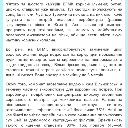
п’ятого та шостого кар’єрів ВГМК корисні ільменіт, рутил,
циркон, ставроліт уже вимили. Тут сьогодні виблискують на
сонці білі піски. Чув, що Туреччина поклала на них око і хоче
купувати для потреб власного виробництва (раніше
закуповувала пісок в Єгипті). Але вільногірці сьогодні
працюють над технологіями, які можуть у майбутньому
повернути екскаватори на піски, аби ще взяти звідти якусь
частину корисних копалин.
До речі, на ВГМК використовується замкнений цикл
водопостачання: вода подається на кар’єр для промивання
руди, потім повертається із сировиною на підприємство, а
звідти скидається назад. Вільногірське родовище від того не
становить жодної загрози довкіллю: немає тут ні апатитів, ні
лугів, ні кислот. Вода прозоріє в глибину до 6 метрів.
Окрім того, комбінат забезпечує водою й сам Вільногірськ, а
технічну частину використовує для виробничих потреб. При
виробництві подрібнених концентратів циркону вторинною
сировиною є повітря, що «виходить» назовні. Раніше на
підприємстві використовували «мокру» систему
газоочищення, ефективність якої була лише 75%. Нині на
комбінаті повністю перейшли на сухе очищення пило-газових
сумішей за допомогою картриджних фільтрів. Ефективність
такого очищення становить 99%. Тож повітря (45—60