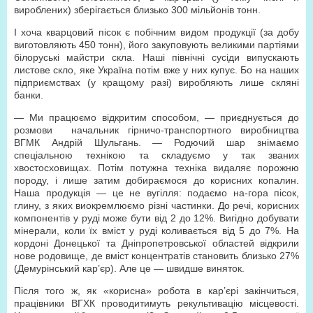
вироблених) зберігається близько 300 мільйонів тонн.
І хоча кварцовий пісок є побічним видом продукції (за добу
виготовляють 450 тонн), його закуповують великими партіями
білоруські майстри скла. Наші північні сусіди випускають
листове скло, яке Україна потім вже у них купує. Бо на наших
підприємствах (у кращому разі) виробляють лише скляні
банки.
— Ми працюємо відкритим способом, — приєднується до
розмови начальник гірничо-транспортного виробництва
ВГМК Андрій Шульгань. — Родючий шар знімаємо
спеціальною технікою та складуємо у так званих
хвостосховищах. Потім потужна техніка видаляє порожню
породу, і лише затим добираємося до корисних копалин.
Наша продукція — це не вугілля: подаємо на-гора пісок,
глину, з яких виокремлюємо різні частинки. До речі, корисних
компонентів у руді може бути від 2 до 12%. Вигідно добувати
мінерали, коли їх вміст у руді коливається від 5 до 7%. На
кордоні Донецької та Дніпропетровської областей відкрили
нове родовище, де вміст концентратів становить близько 27%
(Демурінський кар’єр). Але це — швидше виняток.
Після того ж, як «корисна» робота в кар’єрі закінчиться,
працівники ВГХК проводитимуть рекультивацію місцевості.