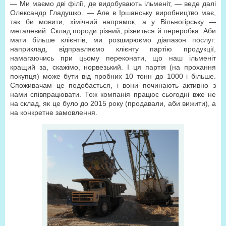
— Ми маємо дві філії, де видобувають ільменіт, — веде далі
Олександр Гладушко. — Але в Іршанську виробництво має,
так би мовити, хімічний напрямок, а у Вільногірську —
металевий. Склад породи різний, різниться й переробка. Аби
мати більше клієнтів, ми розширюємо діапазон послуг:
наприклад, відправляємо клієнту партію продукції,
намагаючись при цьому переконати, що наш ільменіт
кращий за, скажімо, норвезький. І ця партія (на прохання
покупця) може бути від пробних 10 тонн до 1000 і більше.
Споживачам це подобається, і вони починають активно з
нами співпрацювати. Тож компанія працює сьогодні вже не
на склад, як це було до 2015 року (продавали, аби вижити), а
на конкретне замовлення.