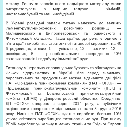
металу. Решту ж запасів цього надміцного матеріалу стали
використовувати в мирних галузях — хімічній,
нафтовидобувній та машинобудівній.
В Україні розвідані запаси титану належать до великих
ільменіт-рутил-цирконових розсипних родовищ —
Малишевського в Дніпропетровській та Іршанського в
Житомирській областях. Наша країна, до речі, є однією з
п’яти країн-виробників стратегічної титанової сировини: на 40
її родовищах, з яких 1 — унікальне, 13 — великих, 12 —
розвіданих, 5 — розроблювальних, зосереджено 20%
світових запасів і видобутку ільменітної руди.
Титанову мінеральну сировину видобувають та збагачують на
кількох підприємствах в Україні. Але серед значимих,
перспективних та продуктивних можна відзначити дві філії
ПАТ «Об’єднана гірничо-хімічна компанія» (ПАТ «ОГХК») —
«Іршанський гірничо-збагачувальний комбінат» (ІГЗК) в
Житомирській та Вільногірський гірничо-металургійний
комбінат (ВГМК) у Дніпропетровській областях. Юридично
ДП «ОГХК» створено в серпні 2014 року, а публічним
акціонерним товариством підприємство стало 8 грудня 2016
року. Нинішнє ПАТ «ОГХК» здатне виробити близько 10%
усього світового виробництва титановмісних руд. При цьому
ВГМК виробляє унікальну в межах України та Східної Європи