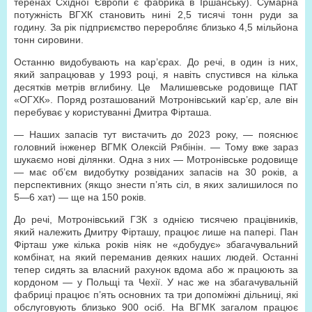
теренах Східної Європи є фабрика в Іршанську). Сумарна
потужність ВГХК становить нині 2,5 тисячі тонн руди за
годину. За рік підприємство переробляє близько 4,5 мільйона
тонн сировини.
Останню видобувають на кар’єрах. До речі, в один із них,
який запрацював у 1993 році, я навіть спустився на кілька
десятків метрів вглибину. Це Малишевське родовище ПАТ
«ОГХК». Поряд розташований Мотронівський кар’єр, але він
перебуває у користуванні Дмитра Фірташа.
— Наших запасів тут вистачить до 2023 року, — пояснює
головний інженер ВГМК Олексій Рябінін. — Тому вже зараз
шукаємо нові ділянки. Одна з них — Мотронівське родовище
— має об’єм видобутку розвіданих запасів на 30 років, а
перспективних (якщо знести п’ять сіл, в яких залишилося по
5—6 хат) — ще на 150 років.
До речі, Мотронівський ГЗК з однією тисячею працівників,
який належить Дмитру Фірташу, працює лише на папері. Пан
Фірташ уже кілька років ніяк не «добудує» збагачувальний
комбінат, на який переманив деяких наших людей. Останні
тепер сидять за власний рахунок вдома або ж працюють за
кордоном — у Польщі та Чехії. У нас же на збагачувальній
фабриці працює п’ять основних та три допоміжні дільниці, які
обслуговують близько 900 осіб. На ВГМК загалом працює