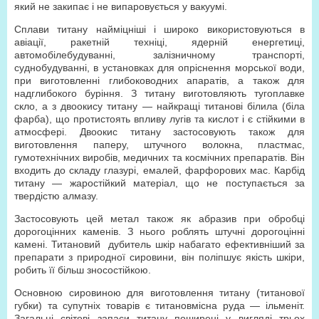
який не закипає і не випаровується у вакуумі.
Сплави титану найміцніші і широко використовуються в
авіації, ракетній техніці, ядерній енергетиці,
автомобілебудуванні, залізничному транспорті,
суднобудуванні, в установках для опріснення морської води,
при виготовленні глибоководних апаратів, а також для
надглибокого буріння. З титану виготовляють тугоплавке
скло, а з двоокису титану — найкращі титанові білила (біла
фарба), що протистоять впливу лугів та кислот і є стійкими в
атмосфері. Двоокис титану застосовують також для
виготовлення паперу, штучного волокна, пластмас,
гумотехнічних виробів, медичних та космічних препаратів. Він
входить до складу глазурі, емалей, фарфорових мас. Карбід
титану — жаростійкий матеріал, що не поступається за
твердістю алмазу.
Застосовують цей метал також як абразив при обробці
дорогоцінних каменів. З нього роблять штучні дорогоцінні
камені. Титановий дубитель шкір набагато ефективніший за
препарати з природної сировини, він поліпшує якість шкіри,
робить її більш зносостійкою.
Основною сировиною для виготовлення титану (титанової
губки) та супутніх товарів є титановмісна руда — ільменіт.
Загальні світові запаси титану поширені у вигляді трьох