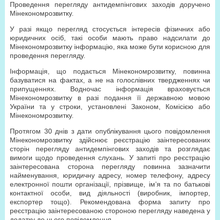
Проведення перегляду антидемпінгових заходів доручено
Мінекономрозвитку.
У разі якщо перегляд стосується інтересів фізичних або
юридичних осіб, такі особи мають право надсилати до
Мінекономрозвитку інформацію, яка може бути корисною для
проведення перегляду.
Інформація, що подається Мінекономрозвитку, повинна
базуватися на фактах, а не на голослівних твердженнях чи
припущеннях. Водночас інформація враховується
Мінекономрозвитку в разі подання її державною мовою
України та у строки, установлені Законом, Комісією або
Мінекономрозвитку.
Протягом 30 днів з дати опублікування цього повідомлення
Мінекономрозвитку здійснює реєстрацію заінтересованих
сторін перегляду антидемпінгових заходів та розглядає
вимоги щодо проведення слухань. У запиті про реєстрацію
заінтересована сторона перегляду повинна зазначити
найменування, юридичну адресу, номер телефону, адресу
електронної пошти організації, прізвище, ім’я та по батькові
контактної особи, вид діяльності (виробник, імпортер,
експортер тощо). Рекомендована форма запиту про
реєстрацію заінтересованою стороною перегляду наведена у
додатку до цього повідомлення.