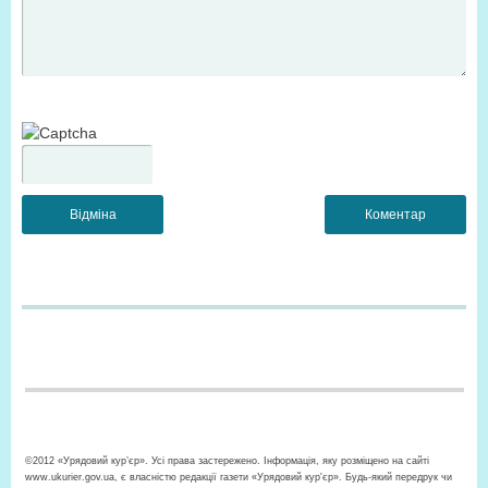
©2012 «Урядовий кур’єр». Усі права застережено. Інформація, яку розміщено на сайті
www.ukurier.gov.ua, є власністю редакції газети «Урядовий кур'єр». Будь-який передрук чи