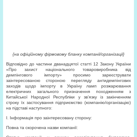
{на офіційному фірмовому бланку компанії/організації}
Відповідно до частини дванадцятої статті 12 Закону України
«Про захист національного товаровиробника від
демпінгового імпорту» просимо зареєструвати
заінтересованою стороною перегляду антидемпінгових
заходів щодо імпорту в Україну ламп розжарювання
електричних загального призначення походженням з
Китайської Народної Республіки у зв’язку із закінченням
строку їх застосування підприємство (компанію/організацію)
на підставі наступного:
І. Інформація про заінтересовану сторону:
Повна та скорочена назви компанії: