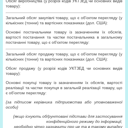
Обсяг виробництва (у розрізі кодів УКТЗЕД чи основних видів
товару):
Загальний обсяг закупівлі товару, що є об'єктом перегляду (у
кількісних (тонни) та вартісних показниках (дол. США):
Основні постачальники товару із зазначенням їх обсягів,
вартості постачання та частки постачальника в загальному
постачанні товару, що є об'єктом перегляду:
Загальний обсяг продажу товару, що є об'єктом перегляду (у
кількісних (тонни) та вартісних показниках (дол. США):
Обсяг продажу (у розрізі кодів УКТЗЕД чи основних видів
товару):
Основні покупці товару із зазначенням їх обсягів, вартості
реалізації та частки покупця в загальній реалізації товару, що
є об'єктом перегляду:
{за підписом керівника підприємства або уповноваженої
особи}
{якщо існують обґрунтовані підстави для застосування
конфіденційного режиму до інформації,
необхідно чітко зазначити про це та в такому випадку