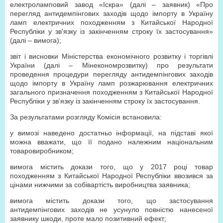
електроламповий завод «Іскра» (далі – заявник) «Про
перегляд антидемпінгових заходів щодо імпорту в Україну
ламп електричних походженням з Китайської Народної
Республіки у зв'язку із закінченням строку їх застосування»
(далі – вимога);
звіт і висновки Міністерства економічного розвитку і торгівлі
України (далі – Мінекономрозвитку) про результати
проведення процедури перегляду антидемпінгових заходів
щодо імпорту в Україну ламп розжарювання електричних
загального призначення походженням з Китайської Народної
Республіки у зв’язку із закінченням строку їх застосування.
За результатами розгляду Комісія встановила:
у вимозі наведено достатньо інформації, на підставі якої
можна вважати, що її подано належним національним
товаровиробником;
вимога містить докази того, що у 2017 році товар
походженням з Китайської Народної Республіки ввозився за
цінами нижчими за собівартість виробництва заявника;
вимога містить докази того, що застосування
антидемпінгових заходів не усунуло повністю нанесеної
заявнику шкоди, проте мало позитивний ефект;