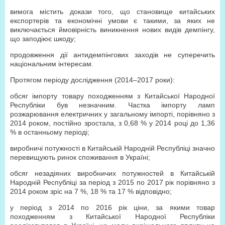
вимога містить докази того, що становище китайських
експортерів та економічні умови є такими, за яких не
виключається ймовірність виникнення нових видів демпінгу,
що заподіює шкоду;
продовження дії антидемпінгових заходів не суперечить
національним інтересам.
Протягом періоду дослідження (2014‒2017 роки):
обсяг імпорту товару походженням з Китайської Народної
Республіки був незначним. Частка імпорту ламп
розжарювання електричних у загальному імпорті, порівняно з
2014 роком, постійно зростала, з 0,68 % у 2014 році до 1,36
% в останньому періоді;
виробничі потужності в Китайській Народній Республіці значно
перевищують ринок споживання в Україні;
обсяг незадіяних виробничих потужностей в Китайській
Народній Республіці за період з 2015 по 2017 рік порівняно з
2014 роком зріс на 7 %, 18 % та 17 % відповідно;
у період з 2014 по 2016 рік ціни, за якими товар
походженням з Китайської Народної Республіки