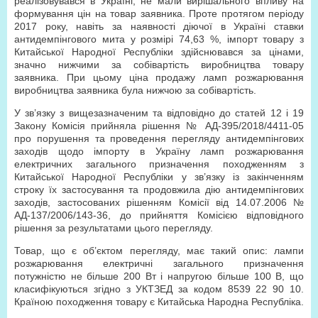
реалізовувався в Україні, не мали вирішального впливу на
формування цін на товар заявника. Проте протягом періоду
2017 року, навіть за наявності діючої в Україні ставки
антидемпінгового мита у розмірі 74,63 %, імпорт товару з
Китайської Народної Республіки здійснювався за цінами,
значно нижчими за собівартість виробництва товару
заявника. При цьому ціна продажу ламп розжарювання
виробництва заявника була нижчою за собівартість.
У зв’язку з вищезазначеним та відповідно до статей 12 і 19
Закону Комісія прийняла рішення № АД-395/2018/4411-05
про порушення та проведення перегляду антидемпінгових
заходів щодо імпорту в Україну ламп розжарювання
електричних загального призначення походженням з
Китайської Народної Республіки у зв’язку із закінченням
строку їх застосування та продовжила дію антидемпінгових
заходів, застосованих рішенням Комісії від 14.07.2006 №
АД-137/2006/143-36, до прийняття Комісією відповідного
рішення за результатами цього перегляду.
Товар, що є об’єктом перегляду, має такий опис: лампи
розжарювання електричні загального призначення
потужністю не більше 200 Вт і напругою більше 100 В, що
класифікуються згідно з УКТЗЕД за кодом 8539 22 90 10.
Країною походження товару є Китайська Народна Республіка.