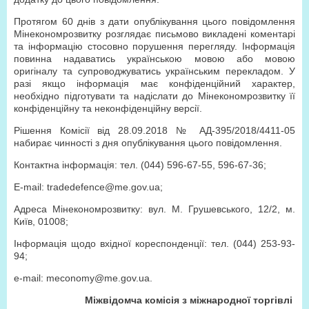
Протягом 60 днів з дати опублікування цього повідомлення
Мінекономрозвитку розглядає письмово викладені коментарі
та інформацію стосовно порушення перегляду. Інформація
повинна надаватись українською мовою або мовою
оригіналу та супроводжуватись українським перекладом. У
разі якщо інформація має конфіденційний характер,
необхідно підготувати та надіслати до Мінекономрозвитку її
конфіденційну та неконфіденційну версії.
Рішення Комісії від 28.09.2018 № АД-395/2018/4411-05
набирає чинності з дня опублікування цього повідомлення.
Контактна інформація: тел. (044) 596-67-55, 596-67-36;
Е-mail: tradedefence@me.gov.ua;
Адреса Мінекономрозвитку: вул. М. Грушевського, 12/2, м.
Київ, 01008;
Інформація щодо вхідної кореспонденції: тел. (044) 253-93-
94;
e-mail: meconomy@me.gov.ua.
Міжвідомча комісія з міжнародної торгівлі