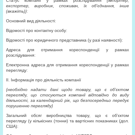
Статус компанії у рамках розслідування
{імпортер,
експортер, виробник, споживач, їх об'єднання, інше
(вкажіть)}:
Основний вид діяльності:
Відомості про контактну особу:
Відомості про юридичного представника (у разі наявності):
Адреса для отримання кореспонденції у рамках
розслідування:
Електронна адреса для отримання кореспонденції у рамках
перегляду:
ІІ. Інформація про діяльність компанії
{необхідно надати дані щодо товару, що є об'єктом
перегляду, що стосуються компанії відповідно до виду
діяльності, за календарний рік, що безпосередньо передує
порушенню перегляду}
Загальний обсяг виробництва товару, що є об'єктом
перегляду (у кількісних (тонни) та вартісних показниках (дол.
США):