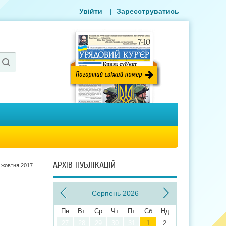
Увійти
|
Зареєструватись
АРХІВ ПУБЛІКАЦІЙ
 жовтня 2017
Серпень 2026
Пн
Вт
Ср
Чт
Пт
Сб
Нд
27
28
29
30
31
1
2