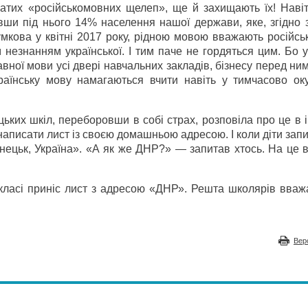
атих «російськомовних щелеп», ще й захищають їх! Навіт
вши під нього 14% населення нашої держави, яке, згідно 
кова у квітні 2017 року, рідною мовою вважають російськ
 незнанням української. І тим паче не гордяться цим. Бо у
ної мови усі двері навчальних закладів, бізнесу перед ним
країнську мову намагаються вчити навіть у тимчасово ок
цьких шкіл, переборовши в собі страх, розповіла про це в і
аписати лист із своєю домашньою адресою. І коли діти зап
онецьк, Україна». «А як же ДНР?» — запитав хтось. На це 
 класі приніс лист з адресою «ДНР». Решта школярів вваж
Вер