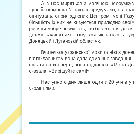
А в нас миряться з маячнею недоумкув
«російськомовна Україна» придумали, підігна
опитувань, оприлюднених Центром імені Разум
більшість із них не хизуються прилюдно своїм
росіяни добре розуміють, що без знання держав
дітьми зачиняться. Тому хоч як важко, а у
Донецькій і Луганській областях.
Вчителька української мови однієї з доне
п’ятикласникам вона дала домашнє завдання н
писати на конверті, вона відповіла: «Місто Д
сказала: «Вирішуйте самі!»
Наступного дня лише один з 20 учнів у
українцями.