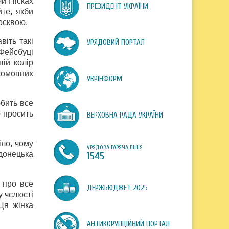
чи Пісках
ПРЕЗИДЕНТ УКРАЇНИ
те, якби
осквою.
віть такі
УРЯДОВИЙ ПОРТАЛ
 Фейсбуці
вій колір
комовних
УКРІНФОРМ
бить все
о просить
ВЕРХОВНА РАДА УКРАЇНИ
іло, чому
УРЯДОВА ГАРЯЧА ЛІНІЯ
 донецька
1545
 про все
ДЕРЖБЮДЖЕТ 2025
у чєлюсті
Ця жінка
АНТИКОРУПЦІЙНИЙ ПОРТАЛ