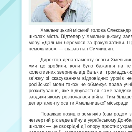
Хмельницький міський голова Олександр
школах міста. Відтепер у Хмельницькому, заяв
мову. «Далі ми беремося за факультативи. П
неможливо», — сказав пан Симчишин.
Директор департаменту освіти Хмельниц
«ми це зробили, коли було бажання на те 
колективних звернень від батьків і громадськи
зв’язку зі скасуванням відповідних уроків н
російської мови також не обмежує права учні
розхитування, яке відбувається саме завдяки
завдяки якому розпочалася війна. Тим більш
департаменту освіти Хмельницької міськради.
Поважаю позицію земляків (сам родом зі
четвертий рік веде війну в українському Донба
школах — це своєрідні дії опору простих украї