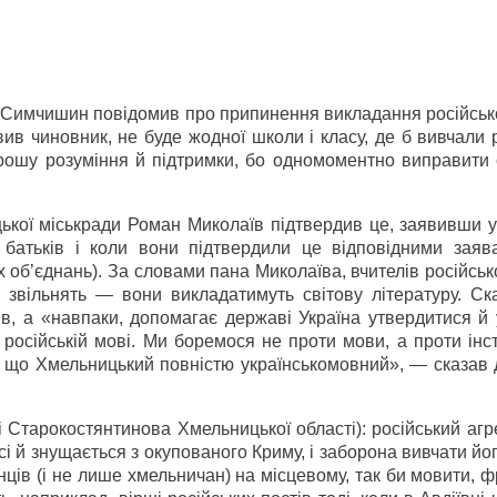
 Симчишин повідомив про припинення викладання російсько
ив чиновник, не буде жодної школи і класу, де б вивчали 
рошу розуміння й підтримки, бо одномоментно виправити 
ької міськради Роман Миколаїв підтвердив це, заявивши у
батьків і коли вони підтвердили це відповідними заяв
х об’єднань). За словами пана Миколаїва, вчителів російськ
е звільнять — вони викладатимуть світову літературу. Ск
в, а «навпаки, допомагає державі Україна утвердитися й 
 російській мові. Ми боремося не проти мови, а проти інс
е що Хмельницький повністю українськомовний», — сказав 
 Старокостянтинова Хмельницької області): російський аг
сі й знущається з окупованого Криму, і заборона вивчати йо
нців (і не лише хмельничан) на місцевому, так би мовити, ф