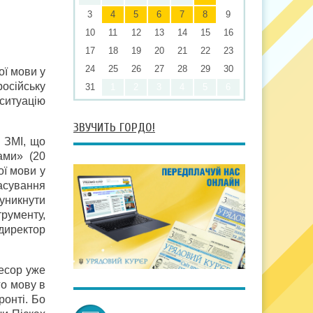
3
4
5
6
7
8
9
10
11
12
13
14
15
16
17
18
19
20
21
22
23
24
25
26
27
28
29
30
ї мови у
російську
31
1
2
3
4
5
6
ситуацію
ЗВУЧИТЬ ГОРДО!
 ЗМІ, що
ами» (20
ої мови у
асування
уникнути
трументу,
директор
ресор уже
го мову в
ронті. Бо