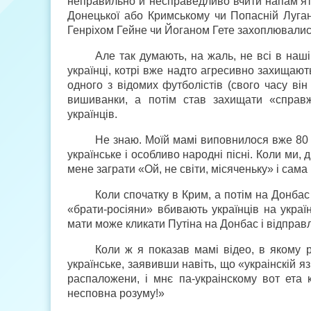
неправильно й несправедливо вчити напам’ять, 
Донецької або Кримському чи Попасній Луганс
Генріхом Гейне чи Йоганом Гете захоплювалися 
Але так думають, на жаль, не всі в нашій
українці, котрі вже надто агресивно захищаю
одного з відомих футболістів (свого часу він 
вишиванки, а потім став захищати «справж
українців.
Не знаю. Моїй мамі виповнилося вже 80 
українське і особливо народні пісні. Коли ми,
мене заграти «Ой, не світи, місяченьку» і сама
Коли спочатку в Крим, а потім на Донбас 
«брати-росіяни» вбивають українців на украї
мати може кликати Путіна на Донбас і відправ
Коли ж я показав мамі відео, в якому 
українське, заявивши навіть, що «украінскій я
распаложени, і мнє па-украінскому вот ета 
несповна розуму!»