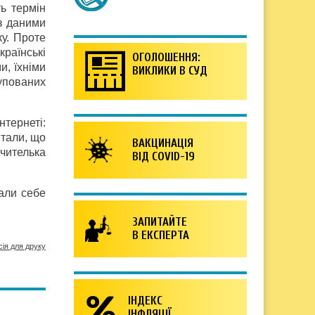
ь термін
з даними
у. Проте
країнські
ОГОЛОШЕННЯ:
и, їхніми
ВИКЛИКИ В СУД
упованих
нтернеті:
итали, що
ВАКЦИНАЦІЯ
вчителька
ВІД COVID-19
али себе
ЗАПИТАЙТЕ
В ЕКСПЕРТА
сія для друку
ІНДЕКС
ІНФЛЯЦІЇ