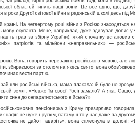
наприклад, вірші російських поетів тоді, коли в Авдіївці 
ької областей гинуть наші воїни. Це все одно, що, даруй
в роки Другої світової війни в радянській школі десь під М
 країні. На четвертому році війни з Росією знаходяться на
ть мову окупанта. Мене, наприклад, дуже здивував допис у
навіть грав за збірну України), який спочатку встановив с
ніх» патріотів та мільйони «неправильних» — російсь
років. Вона говорить переважно російською мовою, але лю
 діти, збираємося за столом на якесь свято, вона обов’язков
 починає вести партію.
зайшли російські війська, мама плакала: їй було не зрозум
нській землі. «Невже їм своєї Росії замало? А яка, Сашо,
ляти сина до сепаратистського війська?»
російськомовна пенсіонерка з Криму презирливо говорила
зик нафіг не нужен рускім, патаму што у нас даже па-другом
косточка нє дайот гаваріть», вона сплеснула в долоні: «