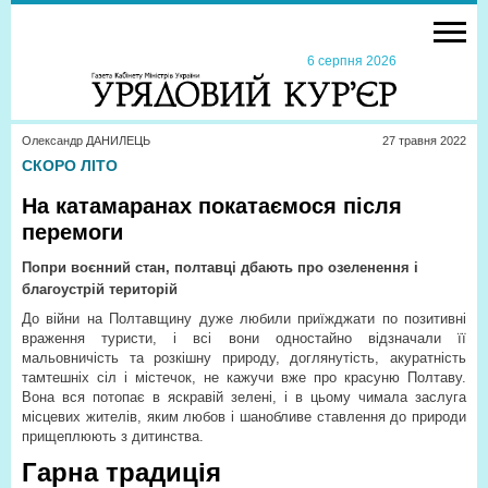
6 серпня 2026
Олександр ДАНИЛЕЦЬ
27 травня 2022
СКОРО ЛІТО
На катамаранах покатаємося після
перемоги
Попри воєнний стан, полтавці дбають про озеленення і
благоустрій територій
До війни на Полтавщину дуже любили приїжджати по позитивні
враження туристи, і всі вони одностайно відзначали її
мальовничість та розкішну природу, доглянутість, акуратність
тамтешніх сіл і містечок, не кажучи вже про красуню Полтаву.
Вона вся потопає в яскравій зелені, і в цьому чимала заслуга
місцевих жителів, яким любов і шанобливе ставлення до природи
прищеплюють з дитинства.
Гарна традиція