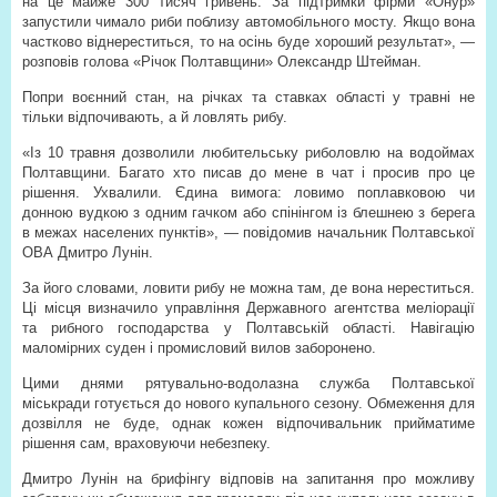
на це майже 300 тисяч гривень. За підтримки фірми «Онур»
запустили чимало риби поблизу автомобільного мосту. Якщо вона
частково віднереститься, то на осінь буде хороший результат», —
розповів голова «Річок Полтавщини» Олександр Штейман.
Попри воєнний стан, на річках та ставках області у травні не
тільки відпочивають, а й ловлять рибу.
«Із 10 травня дозволили любительську риболовлю на водоймах
Полтавщини. Багато хто писав до мене в чат і просив про це
рішення. Ухвалили. Єдина вимога: ловимо поплавковою чи
донною вудкою з одним гачком або спінінгом із блешнею з берега
в межах населених пунктів», — повідомив начальник Полтавської
ОВА Дмитро Лунін.
За його словами, ловити рибу не можна там, де вона нереститься.
Ці місця визначило управління Державного агентства меліорації
та рибного господарства у Полтавській області. Навігацію
маломірних суден і промисловий вилов заборонено.
Цими днями рятувально-водолазна служба Полтавської
міськради готується до нового купального сезону. Обмеження для
дозвілля не буде, однак кожен відпочивальник прийматиме
рішення сам, враховуючи небезпеку.
Дмитро Лунін на брифінгу відповів на запитання про можливу