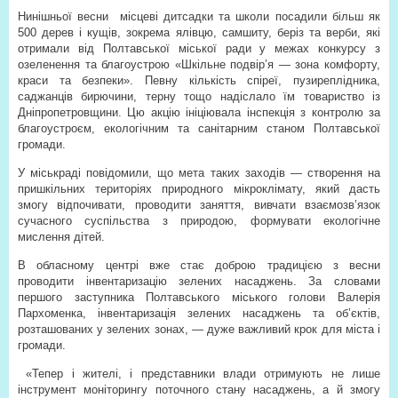
Нинішньої весни
місцеві дитсадки та школи посадили більш як
500 дерев і кущів, зокрема ялівцю, самшиту, беріз та верби, які
отримали від Полтавської міської ради у межах конкурсу з
озеленення та благоустрою «Шкільне подвір’я — зона комфорту,
краси та безпеки». Певну кількість спіреї, пузиреплідника,
саджанців бирючини, терну тощо надіслало їм товариство із
Дніпропетровщини. Цю акцію ініціювала інспекція з контролю за
благоустроєм, екологічним та санітарним станом Полтавської
громади.
У міськраді повідомили, що мета таких заходів — створення на
пришкільних територіях природного мікроклімату, який дасть
змогу відпочивати, проводити заняття, вивчати взаємозв’язок
сучасного суспільства з природою, формувати екологічне
мислення дітей.
В обласному центрі вже стає доброю традицією з весни
проводити інвентаризацію зелених насаджень. За словами
першого заступника Полтавського міського голови Валерія
Пархоменка, інвентаризація зелених насаджень та об’єктів,
розташованих у зелених зонах, — дуже важливий крок для міста і
громади.
«Тепер і жителі, і представники влади отримують не лише
інструмент моніторингу поточного стану насаджень, а й змогу