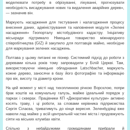
моделювати потребу в обрізуванні, лікуванні, прогнозувати
необхідність висаджування нових та видалення аварійних дерев»,
— зазначив він.
Маркують насадження для тестування і налагодження процесу
внесення даних, адміністрування та наповнення модуля «Зелені
насадження» Геопорталу містобудівного кадастру. Ініціативу
міськради підтримало Німецьке товариство міжнародного
співробітництва (GIZ) й закупило для полтавців майно, необхідне
для маркування зелених насаджень.
Полтава у цьому питанні не піонер. Системний підхід до роботи з
деревами кілька років тому запровадили у Білій Церкві. Там,
використовуючи німецьке обладнання Latschbacher, маркують
кожне дерево, заносячи в базу його фотографію та інформацію
про вік, висоту та діаметр крони.
На цей момент у місті над тихоплинною річкою Ворсклою, попри
брак коштів на комунальну галузь, майже ідеальний порядок у
парках і скверах. Працівники КП «Декоративні культури» активно
косять траву, і ці роботи, за словами керівника підприємства
Сергія Сілаєва, триватимуть до кінця вересня. Зеленбудівці вже
навели лад майже у всій центральній частині міста і продовжують
сіяти на міських клумбах квіти.
Спільно з небайдужими громадянами прибрали й