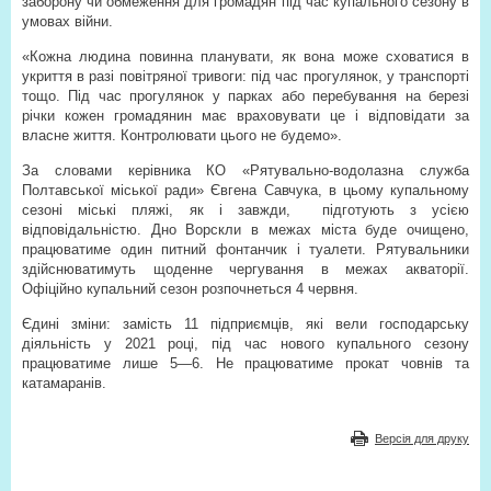
заборону чи обмеження для громадян під час купального сезону в
умовах війни.
«Кожна людина повинна планувати, як вона може сховатися в
укриття в разі повітряної тривоги: під час прогулянок, у транспорті
тощо. Під час прогулянок у парках або перебування на березі
річки кожен громадянин має враховувати це і відповідати за
власне життя. Контролювати цього не будемо».
За словами керівника КО «Рятувально-водолазна служба
Полтавської міської ради» Євгена Савчука, в цьому купальному
сезоні міські пляжі, як і завжди,
підготують з усією
відповідальністю. Дно Ворскли в межах міста буде очищено,
працюватиме один питний фонтанчик і туалети. Рятувальники
здійснюватимуть щоденне чергування в межах акваторії.
Офіційно купальний сезон розпочнеться 4 червня.
Єдині зміни: замість 11 підприємців, які вели господарську
діяльність у 2021 році, під час нового купального сезону
працюватиме лише 5—6. Не працюватиме прокат човнів та
катамаранів.
Версія для друку