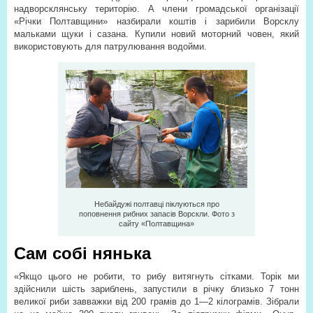
надворсклянську територію. А члени громадської організації
«Річки Полтавщини» назбирали коштів і зарибили Ворсклу
мальками щуки і сазана. Купили новий моторний човен, який
використовують для патрулювання водойми.
Небайдужі полтавці піклуються про
поповнення рибних запасів Ворскли. Фото з
сайту «Полтавщина»
Сам собі нянька
«Якщо цього не робити, то рибу витягнуть сітками. Торік ми
здійснили шість зариблень, запустили в річку близько 7 тонн
великої риби завважки від 200 грамів до 1—2 кілограмів. Зібрали