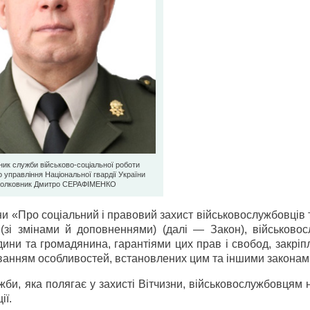
ик служби військово-соціальної роботи
 управління Національної гвардії України
полковник Дмитро СЕРАФІМЕНКО
аїни «Про соціальний і правовий захист військовослужбовців 
 (зі змінами й доповненнями) (далі — Закон), військовос
ни та громадянина, гарантіями цих прав і свобод, закріп
хуванням особливостей, встановлених цим та іншими законам
жби, яка полягає у захисті Вітчизни, військово­службовцям
ії.