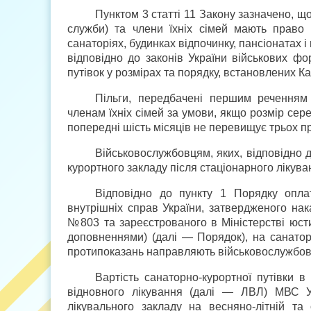
Пунктом 3 статті 11 Закону зазначено, що
служби) та члени їхніх сімей мають право 
санаторіях, будинках відпочинку, пансіонатах 
відповідно до законів України військових ф
путівок у розмірах та порядку, встановлених Ка
Пільги, передбачені першим реченням 
членам їхніх сімей за умови, якщо розмір сере
попередні шість місяців не перевищує трьох п
Військовослужбовцям, яких, відповідно д
курортного закладу після стаціонарного лікуван
Відповідно до пункту 1 Порядку оплат
внутрішніх справ України, затвердженого нак
№803 та зареєстрованого в Міністерстві юсти
доповненнями) (далі — Порядок), на санаторн
протипоказань направляють військово­службовці
Вартість санаторно-курортної путівки 
відновного лікування (далі — ЛВЛ) МВС Ук
лікувального закладу на весняно-літній та