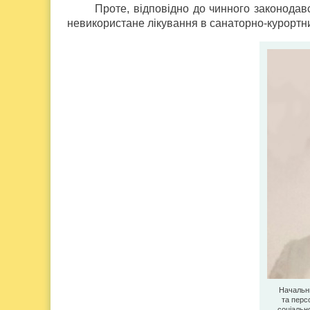
Проте, відповідно до чинного законодавс
невикористане лікування в санаторно-курортн
Начальни
та перс
соціальн