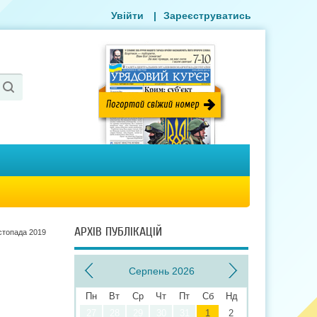
Увійти
|
Зареєструватись
АРХІВ ПУБЛІКАЦІЙ
стопада 2019
Серпень 2026
Пн
Вт
Ср
Чт
Пт
Сб
Нд
27
28
29
30
31
1
2