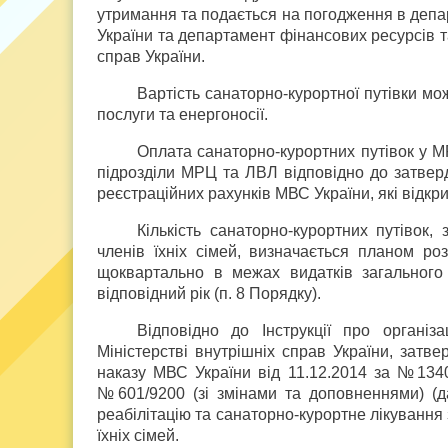
утримання та подається на погодження в депа
України та департамент фінансових ресурсів т
справ України.
Вартість санаторно-курортної путівки мо
послуги та енергоносії.
Оплата санаторно-курортних путівок у 
підрозділи МРЦ та ЛВЛ відповідно до затвер
реєстраційних рахунків МВС України, які відкри
Кількість санаторно-курортних путівок,
членів їхніх сімей, визначається планом р
щоквартально в межах видатків загального
відповідний рік (п. 8 Порядку).
Відповідно до Інструкції про організ
Міністерстві внутрішніх справ України, затв
наказу МВС України від 11.12.2014 за №1340)
№601/9200 (зі змінами та доповненнями) (д
реабілітацію та санаторно-курортне лікування 
їхніх сімей.