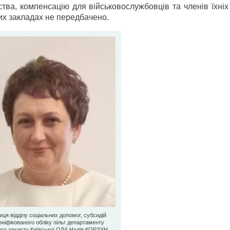
тва, компенсацію для військовослужбовців та членів їхніх
их закладах не передбачено.
ця відділу соціальних допомог, субсидій
оніфікованого обліку пільг департаменту
ого захисту Київської ОДА Надія КОРЗУН