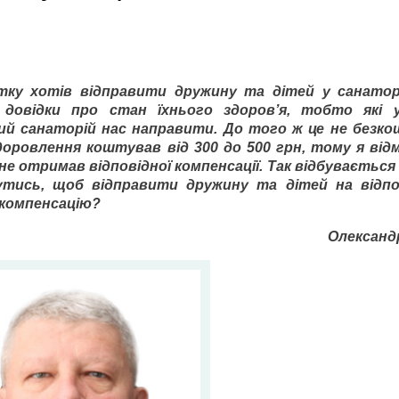
тку хотів відправити дружину та дітей у санаторі
 довідки про стан їхнього здоров’я, тобто які 
кий санаторій нас направити. До того ж це не безк
оровлення коштував від 300 до 500 грн, тому я від
е отримав відповідної компенсації. Так відбувається
утись, щоб відправити дружину та дітей на відпо
 компенсацію?
Олександ