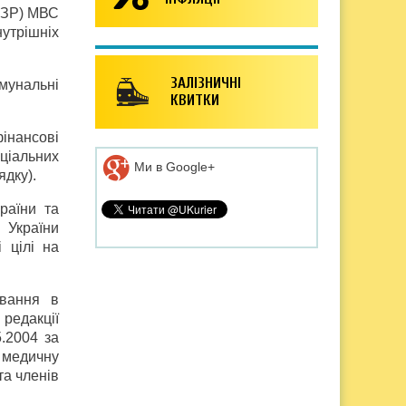
ДМЗР) МВС
нутрішніх
ЗАЛІЗНИЧНІ
омунальні
КВИТКИ
інансові
ціальних
Ми в Google+
ядку).
країни та
 України
 цілі на
ування в
 редакції
5.2004 за
 медичну
та членів