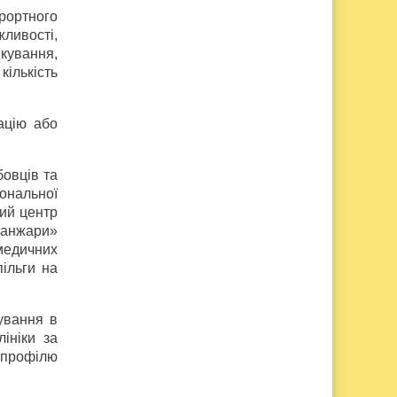
рортного
жливості,
ікування,
кількість
ацію або
бовців та
іональної
ний центр
Санжари»
 медичних
ільги на
ування в
лініки за
 профілю