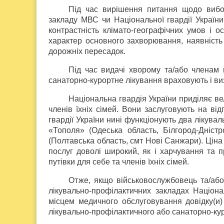
Під час вирішення питання щодо вибор
закладу МВС чи Національної гвардії України
контрастність клімато-географічних умов і о
характер основного захворювання, наявність с
дорожніх пересадок.
Під час видачі хворому та/або членам 
санаторно-курортне лікування враховують і ви
Національна гвардія України приділяє вел
членів їхніх сімей. Вони заслуговують на ві
гвардії України нині функціонують два лікува
«Тополя» (Одеська область, Білгород-Дніст
(Полтавська область, смт Нові Санжари). Ціна
послуг доволі широкий, як і харчування та п
путівки для себе та членів їхніх сімей.
Отже, якщо військовослужбовець та/або
лікувально-профілактичних закладах Націонал
місцем медичного обслуговування довідку(
лікувально-профілактичного або санаторно-кур