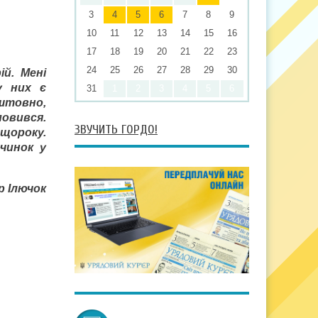
3
4
5
6
7
8
9
10
11
12
13
14
15
16
17
18
19
20
21
22
23
24
25
26
27
28
29
30
й. Мені
у них є
31
1
2
3
4
5
6
оштовно,
мовився.
ЗВУЧИТЬ ГОРДО!
 щороку.
чинок у
р Ілючок