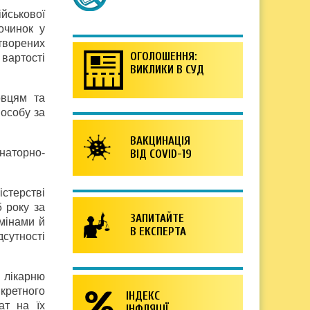
ійськової
очинок у
утворених
ОГОЛОШЕННЯ:
вартості
ВИКЛИКИ В СУД
овцям та
 особу за
ВАКЦИНАЦІЯ
анаторно-
ВІД COVID-19
стерстві
5 року за
ЗАПИТАЙТЕ
змінами й
В ЕКСПЕРТА
дсутності
 лікарню
кретного
ІНДЕКС
ат на їх
ІНФЛЯЦІЇ