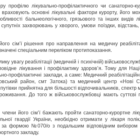
у профілю лікувально-профілактичного чи санаторно-ку
 враховують основні лікувальні фактори курорту, його мо
собливості бальнеологічного, грязьового та інших видів л
упутніх захворювань у хворого, умови поїздки, відстань, 
його сім’ї рішення про направлення на медичну реабіліт
значені спеціальним переліком протипоказання.
ику увагу реабілітації (медичній і психічній) військовослуж
дповідне лікування і профілактику здоров’я. Тому для Нац
льно-профілактичні заклади, а саме: Медичний реабілітацій
ровський район, смт Затока) та медичний центр «Нові 
 путівки прийнятна для більшості відпочивальників, спектр
роживання. До того ж військовослужбовці мають суттєві п
 члени його сім’ї бажають пройти санаторно-курортне лік
ьної гвардії України, необхідно отримати у лікаря полік
и) за формою №070/о з подальшим відповідним вибором
ортного закладу.