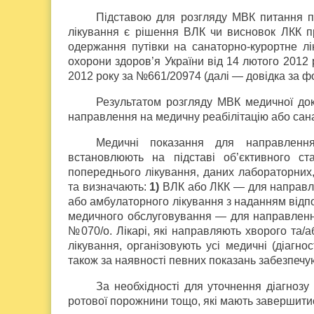
Підставою для розгляду МВК питання п
лікування є рішення ВЛК чи висновок ЛКК пр
одержання путівки на санаторно-курортне л
охорони здоров’я України від 14 лютого 2012 
2012 року за №661/20974 (далі — довідка за 
Результатом розгляду МВК медичної док
направлення на медичну реабілітацію або сан
Медичні показання для направлення
встановлюють на підставі об’єктивного ста
попереднього лікування, даних лабораторних,
та визначають:
1)
ВЛК або ЛКК — для направлен
або амбулаторного лікування з наданням відп
медичного обслуговування — для направленн
№070/о. Лікарі, які направляють хворого та/а
лікування, організовують усі медичні (діагно
також за наявності певних показань забезпечую
За необхідності для уточнення діагнозу
ротової порожнини тощо, які мають завершитис