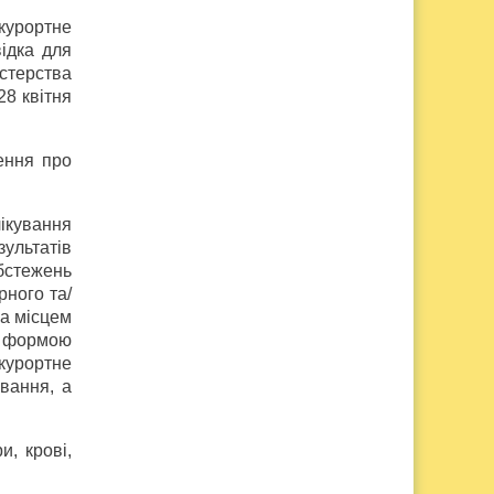
курортне
ідка для
стерства
28 квітня
ення про
ікування
ультатів
бстежень
ного та/
за місцем
а формою
-курортне
ювання, а
и, крові,