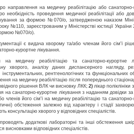
ро направлення на медичну реабілітацію або санаторно-
о необхідність проведення медичної реабілітації або дов
ікування за формою №070/о, затвердженою наказом Міні
року №110, зареєстрованим у Міністерстві юстиції України 
формою №070/о).
ументації є видача хворому та/або членам його сім’ї ріш
аторно-курортне лікування.
 на медичну реабілітацію та санаторно-курортне л
ну хворого, аналізу даних диспансерного нагляду, рез
 інструментальних, рентгенологічних та функціональних о
ня на медичну реабілітацію після попереднього стаціонар
овідного рішення ВЛК чи висновку ЛКК;
2)
лікар поліклініки 
я на санаторно-курортне лікування з наданням довідки з
бо членів його сім’ї на медичну реабілітацію та санаторно
стичні) обстеження залежно від характеру і стадії захвор
ть консультацію хворого у відповідних спеціалістів.
 проводять додаткові лабораторні та інші обстеження шкір
я висновками відповідних спеціалістів.