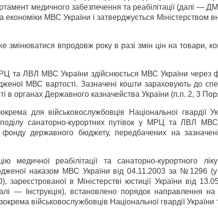
ртамент медичного забезпечення та реабілітації (далі — 
а економіки МВС України і затверджується Міністерством в
же змінюватися впродовж року в разі змін цін на товари, к
МРЦ та ЛВЛ МВС України здійснюється МВС України через ф
дженої МВС вартості. Зазначені кошти зараховують до спе
ті в органах Державного казначейства України (п.п. 2, 3 Пор
 зокрема для військовослужбовців Національної гвардії У
озподілу санаторно-курортних путівок у МРЦ та ЛВЛ МВС
 фонду державного бюджету, передбачених на зазначені
ацію медичної реабілітації та санаторно-курортного лік
ердженої наказом МВС України від 04.11.2003 за №1296 (у
, зареєстрованої в Міністерстві юстиції України від 13.0
алі — Інструкція), встановлено порядок направлення на
зокрема військовослужбовців Національної гвардії України 