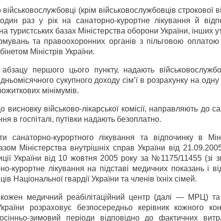
 військовослужбовці (крім військовослужбовців строкової в
один раз у рік на санаторно-курортне лікування й відп
і на туристських базах Міністерства оборони України, інших 
ормувань та правоохоронних органів з пільговою оплатою 
бінетом Міністрів України.
абзацу першого цього пункту, надають військово­служб
дньомісячного сукупного доходу сім’ї в розрахунку на одну
рожиткових мінімумів.
о висновку військово-лікарської комісії, направляють до с
ня в госпіталі, путівки надають безоплатно.
и санаторно-курортного лікування та відпочинку в Міні
азом Міністерства внутрішніх справ України від 21.09.200
ції України від 10 жовтня 2005 року за №1175/11455 (зі 
о-курортне лікування на підставі медичних показань і ві
в Національної гвардії України та членів їхніх сімей.
в кожен медичний реабілітаційний центр (далі — МРЦ) та
раїни розраховує безпосередньо керівник кожного кон
 осінньо-зимовий періоди відповідно до фактичних витр