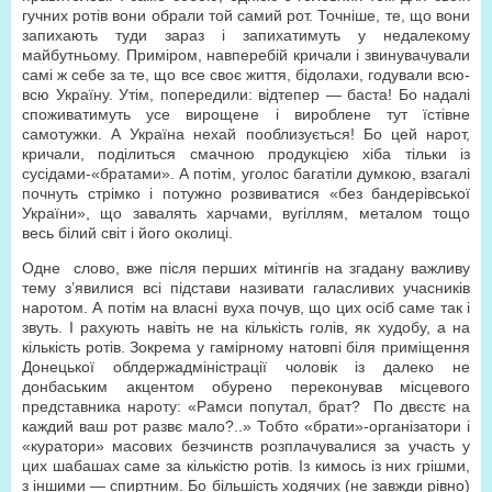
гучних ротів вони обрали той самий рот. Точніше, те, що вони
запихають туди зараз і запихатимуть у недалекому
майбутньому. Приміром, навперебій кричали і звинувачували
самі ж себе за те, що все своє життя, бідолахи, годували всю-
всю Україну. Утім, попередили: відтепер — баста! Бо надалі
споживатимуть усе вирощене і вироблене тут їстівне
самотужки. А Україна нехай пооблизується! Бо цей нарот,
кричали, поділиться смачною продукцією хіба тільки із
сусідами-«братами». А потім, уголос багатіли думкою, взагалі
почнуть стрімко і потужно розвиватися «без бандерівської
України», що завалять харчами, вугіллям, металом тощо
весь білий світ і його околиці.
Одне слово, вже після перших мітингів на згадану важливу
тему з’явилися всі підстави називати галасливих учасників
наротом. А потім на власні вуха почув, що цих осіб саме так і
звуть. І рахують навіть не на кількість голів, як худобу, а на
кількість ротів. Зокрема у гамірному натовпі біля приміщення
Донецької облдерж­адміністрації чоловік із далеко не
донбаським акцентом обурено переконував місцевого
представника нароту: «Рамси попутал, брат? По двєстє на
каждий ваш рот развє мало?..» Тобто «брати»-організатори і
«куратори» масових безчинств розплачувалися за участь у
цих шабашах саме за кількістю ротів. Із кимось із них грішми,
з іншими — спиртним. Бо більшість ходячих (не завжди рівно)