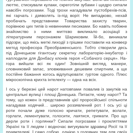
люттю, стискували кулаки, скреготіли зубами і щедро сипали
навсібіч погрозами. Тоді трохи нагадували пустобрехів-псів,
які гарчать і дзяволять із-під воріт. Не випадково, нехай
пробачать представники Товариства захисту тварин,
порівнюю цих типів із невинними песиками. Бо навіть побіжне
знайомство з ними миттєво викликало асоціації з
літературним персонажем Шариковим. Їй-бо, виникали
підозри, що якісь меткі лиходії з грішми поставили на конвеєр
метод професора Преображенського. Тобто створили десь
під Донецьком гігантську секретну лабораторію-інкубатор і
наплодили для Донбасу клонів героя «Собачого серця». На-
гора вийшли всі як один! Зовнішній вигляд, манери,
словниковий запас, зловживання дешевим спиртним, а ще
постійне бажання когось відлупцювати: гуртом одного. Плюс
мікроскопічна крихта інтелекту — одна на всіх.
І ось у березні цей нарот натовпами повалив із закутків на
центральні вулиці і площі Донецька. Питаєте, чому нарот? Та
тому, що кожен із представників цієї проросійської спільноти
нагадував ходячий… широко роззявлений рот. І ось усі ці
роти почали дуже голосно кричати, репетувати, волати,
горлати, лементувати, голосити, лаятися, гримати. Про що
дерли роти і горлянки? Сипали погрозами і прокляттями
Україні та її людям і водночас вигукували здравиці Росії та її
правителеві. І само собою, однією з головних тем для своїх