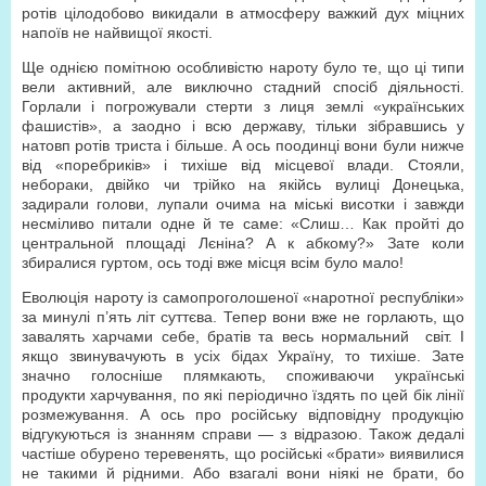
ротів цілодобово викидали в атмосферу важкий дух міцних
напоїв не найвищої якості.
Ще однією помітною особливістю нароту було те, що ці типи
вели активний, але виключно стадний спосіб діяльності.
Горлали і погрожували стерти з лиця землі «українських
фашистів», а заодно і всю державу, тільки зібравшись у
натовп ротів триста і більше. А ось поодинці вони були нижче
від «поребриків» і тихіше від місцевої влади. Стояли,
небораки, двійко чи трійко на якійсь вулиці Донецька,
задирали голови, лупали очима на міські висотки і завжди
несміливо питали одне й те саме: «Слиш… Как пройті до
центральной площаді Лєніна? А к абкому?» Зате коли
збиралися гуртом, ось тоді вже місця всім було мало!
Еволюція нароту із самопроголошеної «наротної республіки»
за минулі п’ять літ суттєва. Тепер вони вже не горлають, що
завалять харчами себе, братів та весь нормальний світ. І
якщо звинувачують в усіх бідах Україну, то тихіше. Зате
значно голосніше плямкають, споживаючи українські
продукти харчування, по які періодично їздять по цей бік лінії
розмежування. А ось про російську відповідну продукцію
відгукуються із знанням справи — з відразою. Також дедалі
частіше обурено теревенять, що російські «брати» виявилися
не такими й рідними. Або взагалі вони ніякі не брати, бо