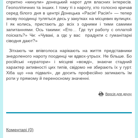
спритно «кинули» донецький нарот для власних інтересів.
Геополітичних та інших. І тому ті з нароту, хто голосно кричав
серед білого дня в центрі Донецька «Расія! Расія!» — тепер
знову поодинці туляться десь у закутках на місцевих вулицях.
І як колись, пристають до всіх з одними і тими самими
запитаннями. Ось такими: «Ето… Гдє тут работу с оплатой
поіскать?» Чи: «Чувакі, а гдє у вас прадукти с гуманітаркі
сіводня дают?»
Зітхають чи впівголоса нарікають на життя представники
знедоленого нароту поодинці чи вдвох-утрьох. Не більше. Бо
російські «куратори» і місцеві «вожді», знаючи стадний
характер активності цих типів, свідомо не збирають їх у гурт.
Хіба що «на підвалі», де досить професійно затикають їм
роти у прямому й переносному значенні.
Версія для друку
Коментарі (0)