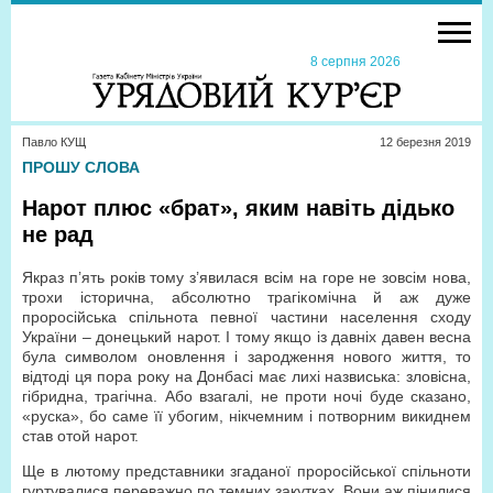
8 серпня 2026
Павло КУЩ
12 березня 2019
ПРОШУ СЛОВА
Нарот плюс «брат», яким навіть дідько
не рад
Якраз п’ять років тому з’явилася всім на горе не зовсім нова,
трохи історична, абсолютно трагікомічна й аж дуже
проросійська спільнота певної частини населення сходу
України – донецький нарот. І тому якщо із давніх давен весна
була символом оновлення і зародження нового життя, то
відтоді ця пора року на Донбасі має лихі назвиська: зловісна,
гібридна, трагічна. Або взагалі, не проти ночі буде сказано,
«руска», бо саме її убогим, нікчемним і потворним викиднем
став отой нарот.
Ще в лютому представники згаданої проросійської спільноти
гуртувалися переважно по темних закутках. Вони аж пінилися