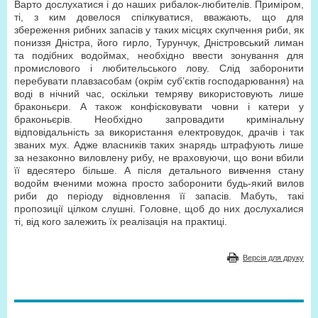
Варто дослухатися і до наших рибалок-любителів. Приміром,
ті, з ким довелося спілкуватися, вважають, що для
збереження рибних запасів у таких місцях скупчення риби, як
пониззя Дністра, його гирло, Турунчук, Дністровський лиман
та подібних водоймах, необхідно ввести зонування для
промислового і любительського лову. Слід заборонити
перебувати плавзасобам (окрім суб’єктів господарювання) на
воді в нічний час, оскільки темряву використовують лише
браконьєри. А також конфісковувати човни і катери у
браконьєрів. Необхідно запровадити кримінальну
відповідальність за використання електровудок, драчів і так
званих мух. Адже власників таких знарядь штрафують лише
за незаконно виловлену рибу, не враховуючи, що вони вбили
її вдесятеро більше. А після детального вивчення стану
водойм вченими можна просто заборонити будь-який вилов
риби до періоду відновлення її запасів. Мабуть, такі
пропозиції цілком слушні. Головне, щоб до них дослухалися
ті, від кого залежить їх реалізація на практиці.
Версія для друку