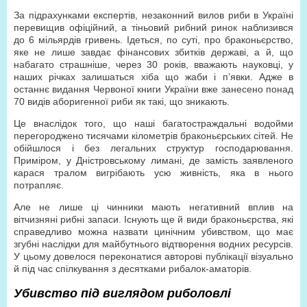
За підрахунками експертів, незаконний вилов риби в Україні
перевищив офіційний, а тіньовий рибний ринок наблизився
до 6 мільярдів гривень. Ідеться, по суті, про браконьєрство,
яке не лише завдає фінансових збитків державі, а й, що
набагато страшніше, через 30 років, вважають науковці, у
наших річках залишаться хіба що жаби і п’явки. Адже в
останнє видання Червоної книги України вже занесено понад
70 видів аборигенної риби як такі, що зникають.
Це внаслідок того, що наші багатостраждальні водойми
перегороджено тисячами кілометрів браконьєрських сітей. Не
обійшлося і без легальних структур господарювання.
Приміром, у Дністровському лимані, де замість заявленого
карася тралом вигрібають усю живність, яка в нього
потрапляє.
Але не лише ці чинники мають негативний вплив на
вітчизняні рибні запаси. Існують ще й види браконьєрства, які
справедливо можна назвати цинічним убивством, що має
згубні наслідки для майбутнього відтворення водних ресурсів.
У цьому довелося переконатися авторові публікації візуально
й під час спілкування з десятками рибалок-аматорів.
Убивство під виглядом риболовлі