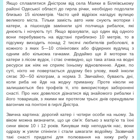
Якщо сплавлятися Дністром від села Маяки в Біляївському
районі Одеської області до гирла річки, необхідно подолати
близько 15 кілометрів. Часто цей відрізок нагадує вулицю
великого міста. Тільки замість авто ним снують моторки і
катери, а пішоходів замінили цілі полчища рибалок, які
днюють і ночують тут. Якщо врахувати, що один від одного
вони перебувають на відстані приблизно 10 метрів, то в
підсумку виходить понад 2 тисячі любителів риболовлі, в
кожного з яких 5—10 спінінгових або фідерних вудлищ з
одним або кількома гачками. Додаймо ще й моторки та
катери з лісом вудок, і стає очевидно, що така атака на водні
ресурси аж ніяк не сприяє їхньому відновленню. Адже, по
суті, ніхто не повертається додому без улову, який інколи
сягає 30—50 кілограм, а норма 3. Звичайно, бувають дні,
коли риба не йде на жодну приманку. Проте ніколи не
залишаються без трофеїв ті, хто використовує заборонені
снасті. Про них довелося дізнатися від знайомого рибалки і
його товаришів, з якими ми протягом трьох днів орендували
вагончик на понтоні в гирлі Дністра.
Звична картина: дорогий катер і чотири особи на ньому. За
віком можна визначити, що це сім’я: батько з матір’ю та їхні
сини віком 10 і 12 років. Кинувши якір неподалік нас, вони
одразу ж узяли спінінги і стали шмагати водойму. Зазвичай
такі снасті придатні для полювання на хижу рибу з