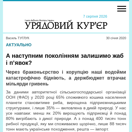
7 серпня 2026
Василь ТУГЛУК
30 сiчня 2020
АКТУАЛЬНО
А наступним поколінням залишимо жаб
і п’явок?
Через браконьєрство і корупцію наші водойми
катастрофічно бідніють, а держбюджет втрачає
мільярди гривень
За даними авторитетної сільськогосподарської організації
ООН (ФАО) у 2020 році 65% споживчого кошика населення
планети становитиме риба, вирощена підприємницькими
структурами, і лише 35% — виловлена в дикій природі. У нас
усе навпаки: менш як 20% вирощують підприємці й понад
80% вигрібають з дикої природи. А з понад 400 тисяч тонн
рибної продукції, яку ми споживаємо щорічно, лише 88 тисяч
тонн мають українське походження, решта — імпорт.