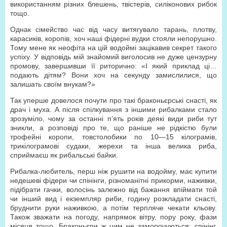
використанням різних блешень, твістерів, силіконових рибок
тощо.
Однак сімейство час від часу витягувало тарань, плотву,
карасиків, коропів, хоч наші фідерні вудки стояли непорушно.
Тому мене як неофіта на цій водоймі зацікавив секрет такого
успіху. У відповідь мій знайомий виголосив не дуже цензурну
промову, завершивши її риторично: «І який приклад ці…
подають дітям? Вони хоч на секунду замислилися, що
залишать своїм внукам?»
Так уперше довелося почути про такі браконьєрські снасті, як
драч і муха. А після спілкування з іншими рибалками стало
зрозуміло, чому за останні п’ять років деякі види риби тут
зникли, а розповіді про те, що раніше не рідкістю були
трофейні коропи, товстолобики по 10—15 кілограмів,
трикілограмові судаки, жерехи та інша велика риба,
сприймаєш як рибальські байки.
Рибалка-любитель, перш ніж рушити на водойму, має купити
недешеві фідери чи спінінги, різноманітні прикорми, наживки,
підібрати гачки, волосінь залежно від бажання впіймати той
чи інший вид і екземпляр риби, годину розкладати снасті,
бруднити руки наживкою, а потім терпляче чекати кльову.
Також зважати на погоду, напрямок вітру, пору року, фази
місяця тощо. Браконьєри ж цим не заморочуються: спінінг,