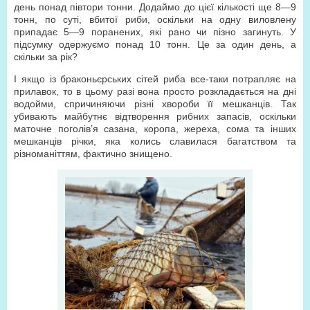
день понад півтори тонни. Додаймо до цієї кількості ще 8—9
тонн, по суті, вбитої риби, оскільки на одну виловлену
припадає 5—9 поранених, які рано чи пізно загинуть. У
підсумку одержуємо понад 10 тонн. Це за один день, а
скільки за рік?
І якщо із браконьєрських сітей риба все-таки потрапляє на
прилавок, то в цьому разі вона просто розкладається на дні
водойми, спричиняючи різні хвороби її мешканців. Так
убивають майбутнє відтворення рибних запасів, оскільки
маточне поголів’я сазана, коропа, жереха, сома та інших
мешканців річки, яка колись славилася багатством та
різноманіттям, фактично знищено.