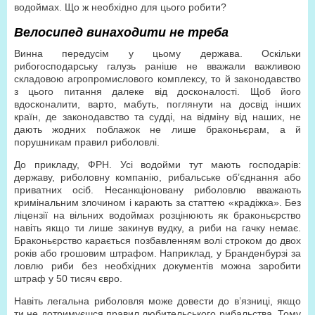
водоймах. Що ж необхідно для цього робити?
Велосипед винаходити не треба
Винна передусім у цьому держава. Оскільки
рибогосподарську галузь раніше не вважали важливою
складовою агропромислового комплексу, то й законодавство
з цього питання далеке від досконалості. Щоб його
вдосконалити, варто, мабуть, поглянути на досвід інших
країн, де законодавство та судді, на відміну від наших, не
дають жодних поблажок не лише браконьєрам, а й
порушникам правил риболовлі.
До прикладу, ФРН. Усі водойми тут мають господарів:
державу, риболовну компанію, рибальське об’єднання або
приватних осіб. Несанкціоновану риболовлю вважають
кримінальним злочином і карають за статтею «крадіжка». Без
ліцензії на вільних водоймах розцінюють як браконьєрство
навіть якщо ти лише закинув вудку, а риби на гачку немає.
Браконьєрство карається позбавленням волі строком до двох
років або грошовим штрафом. Наприклад, у Бранденбурзі за
ловлю риби без необхідних документів можна заробити
штраф у 50 тисяч євро.
Навіть легальна риболовля може довести до в’язниці, якщо
ти не дотримуєшся правил любительського рибальства. Тому