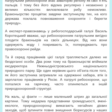
патрульний рибоохорони знає акваторію регіону як свої п’ять
пальців. І тому без його відома регулярно і незаконно у
великих кількостях виловлювати рибу неможливо.
Браконьєрство процвітає завдяки заступництву тих, на кого
держава поклала повноваження охороняти і берегти
природу».
А експерт-правознавець у рибогосподарській галузі Василь
Коротецький вважає, що рибоохоронним патрульним вигідно
плодити браконьєрів на своїх дільницях. Від них вони
одержують мзду і покривають їх, попереджають про
правоохоронні рейди.
Та й серед працівників цієї галузі трапляються далеко не
бездоганні особи. Два роки тому на браконьєрстві впіймали
ексдиректора Нижньодністровського національного
природного парку. Ще один керівник цього об’єкта після того,
як його заступника затримали на одержанні хабара, втік із
зарплатою працівників у Росію. А патрулі рибоохорони, що
попалися на гарячому, часто опиняються в іншій
природоохоронній структурі.
На жаль, ці факти — лише маленький штрих до загальної
картини. Тому недарма представники громадськості, вчені-
екологи, природоохоронці вимагають негайних дієвих
заходів, щоб зупинити повне знищення біоресурсів у наших