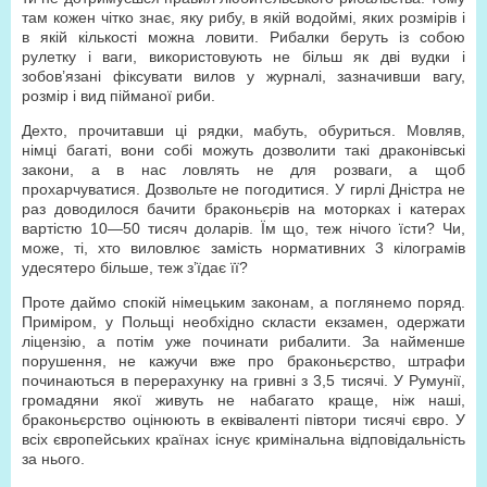
там кожен чітко знає, яку рибу, в якій водоймі, яких розмірів і
в якій кількості можна ловити. Рибалки беруть із собою
рулетку і ваги, використовують не більш як дві вудки і
зобов’язані фіксувати вилов у журналі, зазначивши вагу,
розмір і вид пійманої риби.
Дехто, прочитавши ці рядки, мабуть, обуриться. Мовляв,
німці багаті, вони собі можуть дозволити такі драконівські
закони, а в нас ловлять не для розваги, а щоб
прохарчуватися. Дозвольте не погодитися. У гирлі Дністра не
раз доводилося бачити браконьєрів на моторках і катерах
вартістю 10—50 тисяч доларів. Їм що, теж нічого їсти? Чи,
може, ті, хто виловлює замість нормативних 3 кілограмів
удесятеро більше, теж з’їдає її?
Проте даймо спокій німецьким законам, а поглянемо поряд.
Приміром, у Польщі необхідно скласти екзамен, одержати
ліцензію, а потім уже починати рибалити. За найменше
порушення, не кажучи вже про браконьєрство, штрафи
починаються в перерахунку на гривні з 3,5 тисячі. У Румунії,
громадяни якої живуть не набагато краще, ніж наші,
браконьєрство оцінюють в еквіваленті півтори тисячі євро. У
всіх європейських країнах існує кримінальна відповідальність
за нього.