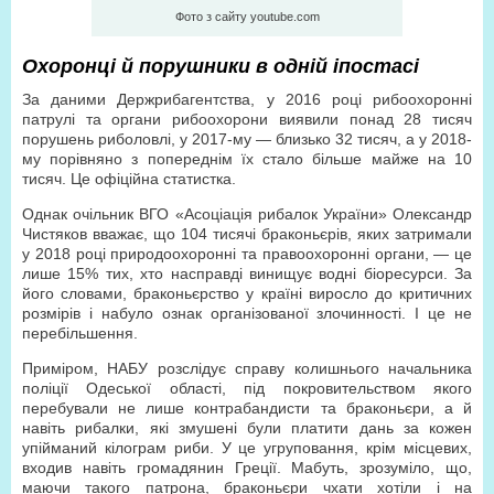
Фото з сайту youtube.com
Охоронці й порушники в одній іпостасі
За даними Держриб­агентства, у 2016 році рибоохоронні
патрулі та органи рибоохорони виявили понад 28 тисяч
порушень риболовлі, у 2017-му — близько 32 тисяч, а у 2018-
му порівняно з попереднім їх стало більше майже на 10
тисяч. Це офіційна статистка.
Однак очільник ВГО «Асоціація рибалок України» Олександр
Чистяков вважає, що 104 тисячі браконьєрів, яких затримали
у 2018 році природоохоронні та правоохоронні органи, — це
лише 15% тих, хто насправді винищує водні біоресурси. За
його словами, браконьєрство у країні виросло до критичних
розмірів і набуло ознак організованої злочинності. І це не
перебільшення.
Приміром, НАБУ розслідує справу колишнього начальника
поліції Одеської області, під покровительством якого
перебували не лише контрабандисти та браконьєри, а й
навіть рибалки, які змушені були платити дань за кожен
упійманий кілограм риби. У це угруповання, крім місцевих,
входив навіть громадянин Греції. Мабуть, зрозуміло, що,
маючи такого патрона, браконьєри чхати хотіли і на