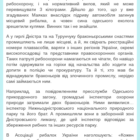
рибоохорону, і на нормативний вилов, який не може
перевищувати 3 кілограми. Дійшло до того, що у вже
згадуваних Маяках внаслідок підриву автомобіля загинув
місцевий рибалка, а човен сина одеського еколога
зрешетили кулями. Винних так і не знайшли.
А у гирлі Дністра та на Турунчуку браконьєрськими снастями
промишляють не лише місцеві, а й, як свідчать реєстраційні
номери плавзасобів, варяги з інших регіонів України, окремі
високопосадовці та представники правоохоронних органів.
Таких патрулі рибоохорони намагаються не чіпати, бо навіщо
потім одержувати на горіхи від начальства або ходити на
допити в поліцію чи прокуратуру. Та й ті, хто мав би
віднаджувати браконьєрів від злочинного промислу, нерідко
самі займаються ним.
Наприклад, за повідомленням пресслужби Одесь­кого
прикордонного загону, громадські інспектори охорони
природи затримали двох браконьєрів. Ними виявилися…
інспектор Нижньодністровського націо­нального природного
парку та його брат. А промишляли вони в заборонній зоні
Дністровського лиману, де цей інспектор відповідає за
збереження рибних та інших ресурсів парку.
В Асоціації рибалок України наголошують: «Кожен