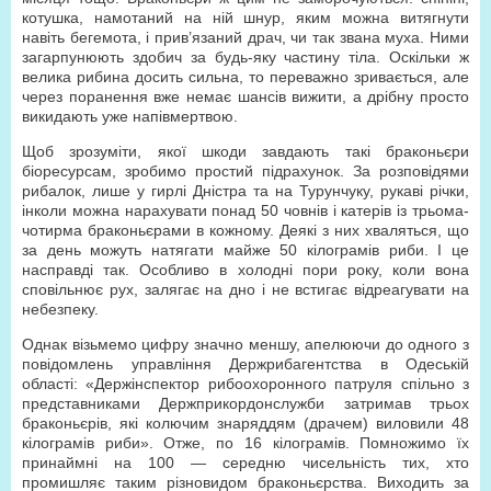
котушка, намотаний на ній шнур, яким можна витягнути
навіть бегемота, і прив’язаний драч, чи так звана муха. Ними
загарпунюють здобич за будь-яку частину тіла. Оскільки ж
велика рибина досить сильна, то переважно зривається, але
через поранення вже немає шансів вижити, а дрібну просто
викидають уже напівмертвою.
Щоб зрозуміти, якої шкоди завдають такі браконьєри
біоресурсам, зробимо простий підрахунок. За розповідями
рибалок, лише у гирлі Дністра та на Турунчуку, рукаві річки,
інколи можна нарахувати понад 50 човнів і катерів із трьома-
чотирма браконьєрами в кожному. Деякі з них хваляться, що
за день можуть натягати майже 50 кілограмів риби. І це
насправді так. Особливо в холодні пори року, коли вона
сповільнює рух, залягає на дно і не встигає відреагувати на
небезпеку.
Однак візьмемо цифру значно меншу, апелюючи до одного з
повідомлень управління Держрибагентства в Одеській
області: «Держінспектор рибоохоронного патруля спільно з
представниками Держприкордонслужби затримав трьох
браконьєрів, які колючим знаряддям (драчем) виловили 48
кілограмів риби». Отже, по 16 кілограмів. Помножимо їх
принаймні на 100 — середню чисельність тих, хто
промишляє таким різновидом браконьєрства. Виходить за