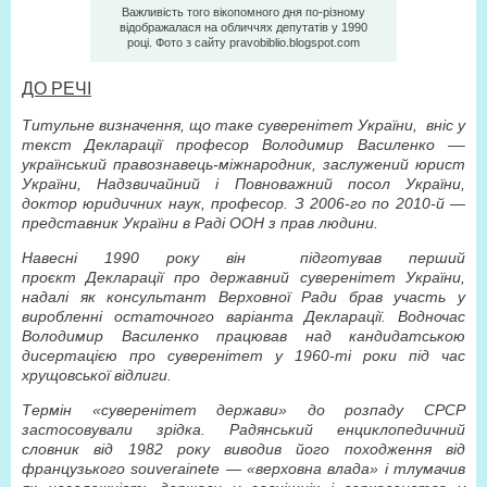
Важливість того вікопомного дня по-різному
відображалася на обличчях депутатів у 1990
році. Фото з сайту pravobiblio.blogspot.com
ДО РЕЧІ
Титульне визначення, що таке суверенітет України,
вніс у
текст Декларації професор Володимир Василенко ––
український правознавець-міжнародник, заслужений юрист
України, Надзвичайний і Повноважний посол України,
доктор юридичних наук, професор. З 2006-го по 2010-й —
представник України в Раді ООН з прав людини.
Навесні 1990 року він
підготував перший
проєкт Декларації про державний суверенітет України,
надалі як консультант Верховної Ради брав участь у
виробленні остаточного варіанта Декларації. Водночас
Володимир Василенко працював над кандидатською
дисертацією про суверенітет у 1960-ті роки під час
хрущовської відлиги.
Термiн «суверенiтет держави» до розпаду СРСР
застосовували зрiдка. Радянський енциклопедичний
словник вiд 1982 року виводив його походження вiд
французького souverainete — «верховна влада» i тлумачив