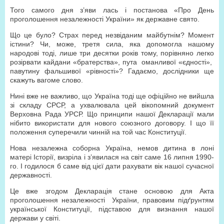
Того самого дня з’яви лась і постанова «Про День
проголошення незалежності України» як державне свято.
Що це було? Страх перед незвіданим майбутнім? Момент
істини? Чи, може, третя сила, яка допомогла нашому
народові тоді, лише три десятки років тому, порівняно легко
розірвати кайдани «братерства», пута
оманливої «єдності»,
павутину фальшивої «рівності»? Гадаємо, дослідники ще
скажуть вагоме слово.
Нині вже не важливо, що Україна тоді ще офіційно не вийшла
зі складу СРСР, а ухвалювала цей вікопомний документ
Верховна Рада УРСР. Що принципи нашої Декларації мали
нібито використати для нового союзного договору. І що її
положення суперечили чинній на той час Конституції.
Нова незалежна соборна Україна, немов дитина в лоні
матері Історії, визріла і з’явилася на світ саме 16 липня 1990-
го. І годилося б саме від цієї дати рахувати вік нашої сучасної
державності.
Це вже згодом Декларація стане основою для Акта
проголошення незалежності
України, правовим підґрунтям
української Конституції, підставою для визнання нашої
держави у світі.