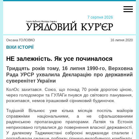
7 серпня 2026
Оксана ГОЛОВКО
16 липня 2020
ВІХИ ІСТОРІЇ
НЕ залежність. Як усе починалося
Тридцять рокiв тому, 16 липня 1990-го, Верховна
Рада УРСР ухвалила Декларацiю про державний
суверенітет України
КолОс захитався. Союз, що понад 70 років дорогою ціною,
через голодомори та ГУЛАГи пнувся до світового панування,
розсипався, немов іграшковий сірниковий будиночок.
Тодішній Вільнюс уже кілька місяців поспіль майорів
справжніми національними, а не сфальшованими
радянською пропагандою прапорами. Латвія та Естонія
неприховано готувалися до повернення власної державності.
У далекому Таджикистані озброєні моджахеди спалили і
пограбували селище поблизу гірничо-видобувного комбінату,