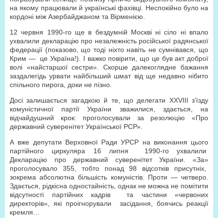
на якому працювали й українські фахівці. Неспокійно було на
кордоні між Азербайджаном та Вірменією.
12 червня 1990-го ще в бездумній Москві ні сіло ні впало
ухвалили декларацію про незалежність російської радянської
федерації (показово, що тоді ніхто навіть не сумнівався, що
Крим —
це Україна!). І важко повірити, що це був акт доброї
волі «найстаршої сестри». Скорше далекоглядне бажання
заздалегідь урвати найбільший шмат від ще недавно нібито
спільного пирога, доки не пізно.
Досі залишається загадкою й те, що делегати ХХVІІІ з’їзду
комуністичної партії України зважилися, здається, на
відчайдушний крок: проголосували за резолюцію «Про
державний суверенітет Української РСР».
А вже депутати Верховної Ради УРСР на виконання цього
партійного циркуляра 16 липня
1990-го ухвалили
Декларацію про державний суверенітет України. «За»
проголосувало 355, тобто понад 98 відсотків присутніх,
зокрема абсолютна більшість комуністів. Проти — четверо.
Здається, рідкісна одностайність, однак не можна не помітити
відсутності партійних кадрів
та частини «червоних
директорів», які проігнорували
засідання, боячись реакції
кремля…