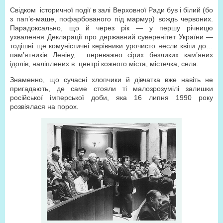
Свідком
історичної події в залі Верховної Ради був і білий (бо
з пап’є-маше, пофарбованого під мармур) вождь червоних.
Парадоксально, що й через рік — у першу річницю
ухвалення Декларації про державний суверенітет України —
тодішні ще комуністичні керівники урочисто несли квіти до…
пам’ятників Леніну,
переважно сірих безликих кам’яних
ідолів, наліплених в
центрі кожного міста, містечка, села.
Знаменно, що сучасні хлопчики й дівчатка вже навіть не
пригадають, де саме стояли ті малозрозумілі залишки
російської імперської доби, яка 16 липня 1990 року
розвіялася на порох.