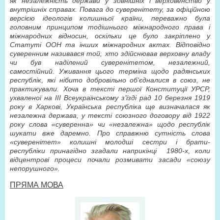
як незалежнiсть держави у зовнiшнiх i верховенство у
внутрiшнiх справах. Повага до суверенiтету, за офiцiйною
версiєю iдеологiв колишньої країни, переважно була
головним принципом тодiшнього мiжнародного права i
мiжнародних вiдносин, оскiльки це було закрiплено у
Статуті ООН та iнших мiжнародних актах. Вiдповiдно
суверенним називався той, хто здiйснював верховну владу
чи був надiлений суверенiтетом, незалежний,
самостiйний. Уживання цього термiна щодо радянських
республiк, якi нiбито добровiльно об’єдналися в союз, не
практикували. Хоча в текстi першої Конституцiї УРСР,
ухваленої на III Всеукраїнському з’їздi рад 10 березня 1919
року в Харковi, Українська республiка ще визначалася як
незалежна держава, у текстi союзного договору вiд 1922
року слова «суверенна» чи «незалежна» щодо республiк
шукати вже даремно. Про справжню сутнiсть слова
«суверенiтет» колишнi молодшi сестри i брати-
республiки принагiдно згадали наприкiнцi
1980-х, коли
вiдцентровi процеси почали розмивати засади «союзу
непорушного».
ПРЯМА МОВА