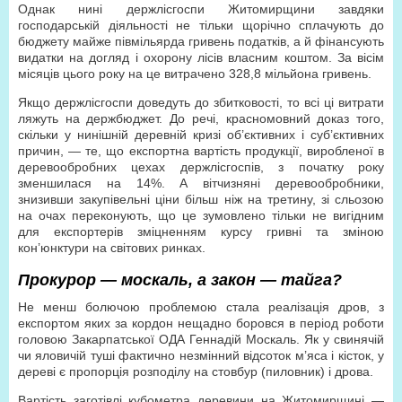
Однак нині держлісгоспи Житомирщини завдяки
господарській діяльності не тільки щорічно сплачують до
бюджету майже півмільярда гривень податків, а й фінансують
видатки на догляд і охорону лісів власним коштом. За вісім
місяців цього року на це витрачено 328,8 мільйона гривень.
Якщо держлісгоспи доведуть до збитковості, то всі ці витрати
ляжуть на держбюджет. До речі, красномовний доказ того,
скільки у нинішній деревній кризі об’єктивних і суб’єктивних
причин, — те, що експортна вартість продукції, виробленої в
деревообробних цехах держлісгоспів, з початку року
зменшилася на 14%. А вітчизняні деревообробники,
знизивши закупівельні ціни більш ніж на третину, зі сльозою
на очах переконують, що це зумовлено тільки не вигідним
для експортерів зміцненням курсу гривні та зміною
кон’юнктури на світових ринках.
Прокурор — москаль, а закон — тайга?
Не менш болючою проблемою стала реалізація дров, з
експортом яких за кордон нещадно боровся в період роботи
головою Закарпатської ОДА Геннадій Москаль. Як у свинячій
чи яловичій туші фактично незмінний відсоток м’яса і кісток, у
дереві є пропорція розподілу на стовбур (пиловник) і дрова.
Вартість заготівлі кубометра деревини на Житомирщині —