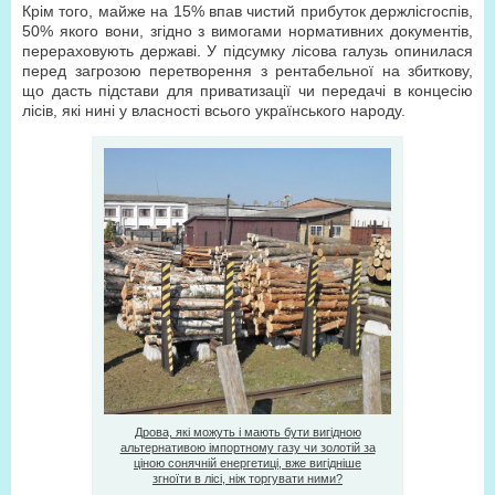
Крім того, майже на 15% впав чистий прибуток держлісгоспів,
50% якого вони, згідно з вимогами нормативних документів,
перераховують державі. У підсумку лісова галузь опинилася
перед загрозою перетворення з рентабельної на збиткову,
що дасть підстави для приватизації чи передачі в концесію
лісів, які нині у власності всього українського народу.
Дрова, які можуть і мають бути вигідною
альтернативою імпортному газу чи золотій за
ціною сонячній енергетиці, вже вигідніше
згноїти в лісі, ніж торгувати ними?