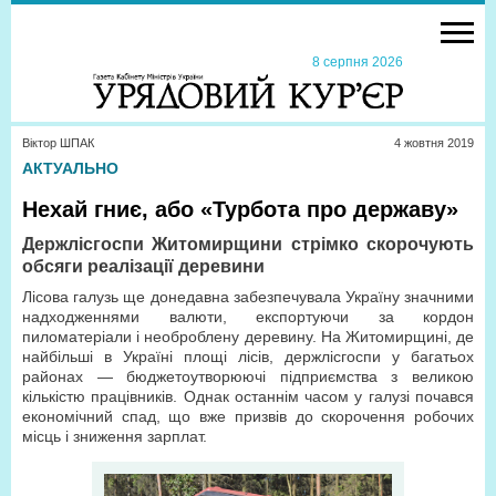
8 серпня 2026
Віктор ШПАК
4 жовтня 2019
АКТУАЛЬНО
Нехай гниє, або «Турбота про державу»
Держлісгоспи Житомирщини стрімко скорочують
обсяги реалізації деревини
Лісова галузь ще донедавна забезпечувала Україну значними
надходженнями валюти, експортуючи за кордон
пиломатеріали і необроблену деревину. На Житомирщині, де
найбільші в Україні площі лісів, держлісгоспи у багатьох
районах — бюджетоутворюючі підприємства з великою
кількістю працівників. Однак останнім часом у галузі почався
економічний спад, що вже призвів до скорочення робочих
місць і зниження зарплат.