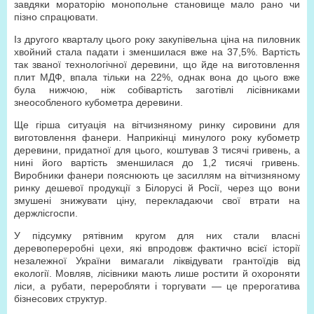
завдяки мораторію монопольне становище мало рано чи
пізно спрацювати.
Із другого кварталу цього року закупівельна ціна на пиловник
хвойний стала падати і зменшилася вже на 37,5%. Вартість
так званої технологічної деревини, що йде на виготовлення
плит МДФ, впала тільки на 22%, однак вона до цього вже
була нижчою, ніж собівартість заготівлі лісівниками
знеособленого кубометра деревини.
Ще гірша ситуація на вітчизняному ринку сировини для
виготовлення фанери. Наприкінці минулого року кубометр
деревини, придатної для цього, коштував 3 тисячі гривень, а
нині його вартість зменшилася до 1,2 тисячі гривень.
Виробники фанери пояснюють це засиллям на вітчизняному
ринку дешевої продукції з Білорусі й Росії, через що вони
змушені знижувати ціну, перекладаючи свої втрати на
держлісгоспи.
У підсумку рятівним кругом для них стали власні
деревопереробні цехи, які впродовж фактично всієї історії
незалежної України вимагали ліквідувати грантоїдів від
екології. Мовляв, лісівники мають лише ростити й охороняти
ліси, а рубати, переробляти і торгувати — це прерогатива
бізнесових структур.