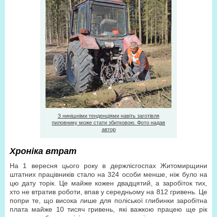
З нинішніми тенденціями навіть заготівля
пиловнику може стати збитковою. Фото надав
автор
Хроніка втрат
На 1 вересня цього року в держлісгоспах Житомирщини
штатних працівників стало на 324 особи менше, ніж було на
цю дату торік. Це майже кожен двадцятий, а заробіток тих,
хто не втратив роботи, впав у середньому на 812 гривень. Це
попри те, що висока лише для поліської глибинки заробітна
плата майже 10 тисяч гривень, які важкою працею ще рік