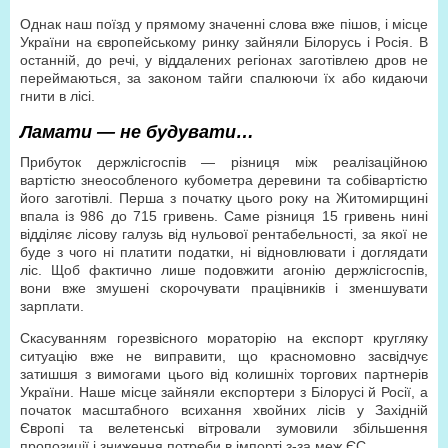
Однак наш поїзд у прямому значенні слова вже пішов, і місце
України на європейському ринку зайняли Білорусь і Росія. В
останній, до речі, у віддалених регіонах заготівлею дров не
переймаються, за законом тайги спалюючи їх або кидаючи
гнити в лісі.
Ламати — не будувати…
Прибуток держлісгоспів — різниця між реалізаційною
вартістю знеособленого кубометра деревини та собівартістю
його заготівлі. Перша з початку цього року на Житомирщині
впала із 986 до 715 гривень. Саме різниця 15 гривень нині
відділяє лісову галузь від нульової рентабельності, за якої не
буде з чого ні платити податки, ні відновлювати і доглядати
ліс. Щоб фактично лише подовжити агонію держлісгоспів,
вони вже змушені скорочувати працівників і зменшувати
зарплати.
Скасуванням горезвісного мораторію на експорт кругляку
ситуацію вже не виправити, що красномовно засвідчує
затишшя з вимогами цього від колишніх торгових партнерів
України. Наше місце зайняли експортери з Білорусі й Росії, а
початок масштабного всихання хвойних лісів у Західній
Європі та велетенські вітровали зумовили збільшення
пропозиції і зниження потреби в імпорті з-за меж ЄС.