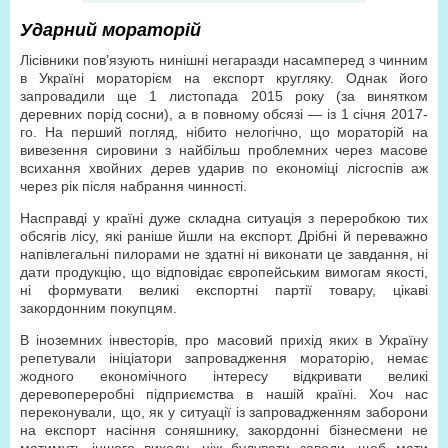
Ударний мораторій
Лісівники пов’язують нинішні негаразди насамперед з чинним
в Україні мораторієм на експорт кругляку. Однак його
запровадили ще 1 листопада 2015 року (за винятком
деревних порід сосни), а в повному обсязі — із 1 січня 2017-
го. На перший погляд, нібито нелогічно, що мораторій на
вивезення сировини з найбільш проблемних через масове
всихання хвойних дерев ударив по економіці лісгоспів аж
через рік після набрання чинності.
Насправді у країні дуже складна ситуація з переробкою тих
обсягів лісу, які раніше йшли на експорт. Дрібні й переважно
напівлегальні пилорами не здатні ні виконати це завдання, ні
дати продукцію, що відповідає європейським вимогам якості,
ні формувати великі експортні партії товару, цікаві
закордонним покупцям.
В іноземних інвесторів, про масовий прихід яких в Україну
репетували ініціатори запровадження мораторію, немає
жодного економічного інтересу відкривати великі
деревопереробні підприємства в нашій країні. Хоч нас
переконували, що, як у ситуації із запровадженням заборони
на експорт насіння соняшнику, закордонні бізнесмени не