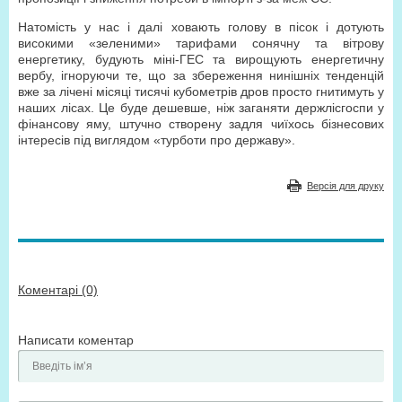
Натомість у нас і далі ховають голову в пісок і дотують
високими «зеленими» тарифами сонячну та вітрову
енергетику, будують міні-ГЕС та вирощують енергетичну
вербу, ігноруючи те, що за збереження нинішніх тенденцій
вже за лічені місяці тисячі кубометрів дров просто гнитимуть у
наших лісах. Це буде дешевше, ніж заганяти держлісгоспи у
фінансову яму, штучно створену задля чиїхось бізнесових
інтересів під виглядом «турботи про державу».
Версія для друку
Коментарі (0)
Написати коментар