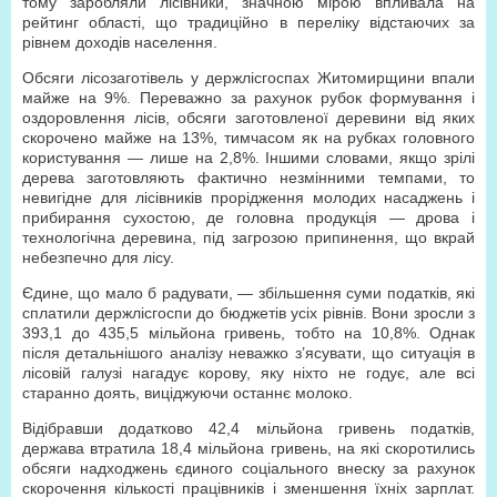
тому заробляли лісівники, значною мірою впливала на
рейтинг області, що традиційно в переліку відстаючих за
рівнем доходів населення.
Обсяги лісозаготівель у держлісгоспах Житомирщини впали
майже на 9%. Переважно за рахунок рубок формування і
оздоровлення лісів, обсяги заготовленої деревини від яких
скорочено майже на 13%, тимчасом як на рубках головного
користування — лише на 2,8%. Іншими словами, якщо зрілі
дерева заготовляють фактично незмінними темпами, то
невигідне для лісівників прорідження молодих насаджень і
прибирання сухостою, де головна продукція — дрова і
технологічна деревина, під загрозою припинення, що вкрай
небезпечно для лісу.
Єдине, що мало б радувати, — збільшення суми податків, які
сплатили держлісгоспи до бюджетів усіх рівнів. Вони зросли з
393,1 до 435,5 мільйона гривень, тобто на 10,8%. Однак
після детальнішого аналізу неважко з’ясувати, що ситуація в
лісовій галузі нагадує корову, яку ніхто не годує, але всі
старанно доять, виціджуючи останнє молоко.
Відібравши додатково 42,4 мільйона гривень податків,
держава втратила 18,4 мільйона гривень, на які скоротились
обсяги надходжень єдиного соціального внеску за рахунок
скорочення кількості працівників і зменшення їхніх зарплат.