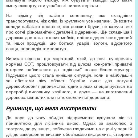
матимуть іншого виходу, ніж будувати заводи, щоб мати
змогу експортувати українські пиломатеріали.
На відміну від насіння соняшнику, яке складніше
транспортувати, ніж олію, із кругляком усе навпаки. Вивозити
колоди набагато простіше, ніж дошки і бруси, не кажучи вже
про сотні різноманітних деталей з деревини. Ще складніша і
дорожча доставка готових меблів, елітних дерев’яних дверей
та іншої продукції, що боїться ударів, вологи, відкритого
сонця, перепадів температур.
Виникає підозра, що мораторій, який, до речі, суперечить
нормам СОТ, проштовхували під цілком конкретні приватні
інтереси наближених до тодішньої влади бізнес-структур.
Підсумком цього стала нинішня ситуація, коли в найбільшій
за обсягами лісу області України лише два потужні
деревообробні підприємства, одне з яких спеціалізується на
переробці пиловнику хвойного, а друге — на виготовленні
деревоволокнистих плит із технологічної деревини.
Рушниця, що мала вистрелити
До пори до часу обидва підприємства купували ліс за
прийнятною для лісівників ціною. Однак за аналогією з
театром, де рушниця, побачена глядачами на сцені у першій
дії, до завершення вистави обов’язково вистрелить, створене