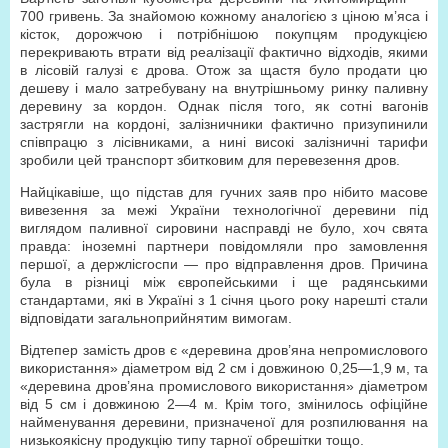
700 гривень. За знайомою кожному аналогією з ціною м’яса і
кісток, дорожчою і потрібнішою покупцям продукцією
перекривають втрати від реалізації фактично відходів, якими
в лісовій галузі є дрова. Отож за щастя було продати цю
дешеву і мало затребувану на внутрішньому ринку паливну
деревину за кордон. Однак після того, як сотні вагонів
застрягли на кордоні, залізничники фактично призупинили
співпрацю з лісівниками, а нині високі залізничні тарифи
зробили цей транспорт збитковим для перевезення дров.
Найцікавіше, що підстав для гучних заяв про нібито масове
вивезення за межі України технологічної деревини під
виглядом паливної сировини насправді не було, хоч свята
правда: іноземні партнери повідомляли про замовлення
першої, а держлісгоспи — про відправлення дров. Причина
була в різниці між європейськими і ще радянськими
стандартами, які в Україні з 1 січня цього року нарешті стали
відповідати загальноприйнятим вимогам.
Відтепер замість дров є «деревина дров’яна непромислового
використання» діаметром від 2 см і довжиною 0,25—1,9 м, та
«деревина дров’яна промислового використання» діаметром
від 5 см і довжиною 2—4 м. Крім того, змінилось офіційне
найменування деревини, призначеної для розпилювання на
низькоякісну продукцію типу тарної обрешітки тощо.