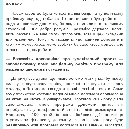
до вас?
— Насамперед це була конкретна відповідь на ту величезну
проблему, яку тоді побачив. Те, що повинен був зробити, —
надати посильну допомогу, бо люди опинилися в жахливому
становищі. І ще добре розумів і розумію: держава, навіть
якби бажала, не має змоги допомогти всім у цей складний
для країни час. Тому і я, і кожен із нас повинен допомагати
хто чим може. Хтось може зробити більше, хтось менше, але
головне — щось робити.
— Розкажіть докладніше про гуманітарний проект —
започатковану вами спеціальну освітню програму для
місцевих школярів і студентів.
— Дотримуюсь думки, що, якщо хочемо мати у майбутньому
сильну і згуртовану країну, повинні інвестувати в нашу
молодь, тобто маємо вкладати гроші в освітні проекти. Саме
тому величезна частина наданої мною допомоги спрямована
на дітей, на школи й університети. Протягом 2016 року діяла
започаткована мною програма допомоги дітям, які
перебувають у прифронтовій зоні на лінії розмежування.
Наприклад, 100 дітей із зони бойових дій щомісяця
отримували фінансову допомогу. Із нинішнього року буде
реалізовано нові програми допомоги навчальним закладом,