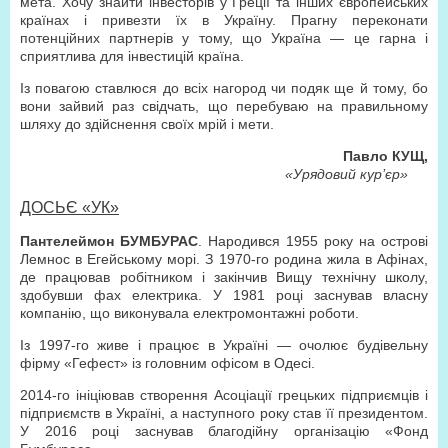
мета. Хочу знайти інвесторів у Греції та інших європейських
країнах і привезти їх в Україну. Прагну переконати
потенційних партнерів у тому, що Україна — це гарна і
сприятлива для інвестицій країна.
Із повагою ставлюся до всіх нагород чи подяк ще й тому, бо
вони зайвий раз свідчать, що перебуваю на правильному
шляху до здійснення своїх мрій і мети.
Павло КУЩ,
«Урядовий кур’єр»
ДОСЬЄ «УК»
Пантелеймон БУМБУРАС
. Народився 1955 року на острові
Лемнос в Егейському морі. З 1970-го родина жила в Афінах,
де працював робітником і закінчив Вищу технічну школу,
здобувши фах електрика. У 1981 році заснував власну
компанію, що виконувала електромонтажні роботи.
Із 1997-го живе і працює в Україні — очолює будівельну
фірму «Гефест» із головним офісом в Одесі.
2014-го ініціював створення Асоціації грецьких підприємців і
підприємств в Україні, а наступного року став її президентом.
У 2016 році заснував благодійну організацію «Фонд