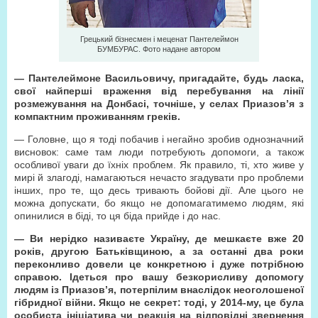
Грецький бізнесмен і меценат Пантелеймон
БУМБУРАС. Фото надане автором
— Пантелеймоне Васильовичу, пригадайте, будь ласка,
свої найперші враження від перебування на лінії
розмежування на Донбасі, точніше, у селах Приазов’я з
компактним проживанням греків.
— Головне, що я тоді побачив і негайно зробив однозначний
висновок: саме там люди потребують допомоги, а також
особливої уваги до їхніх проблем. Як правило, ті, хто живе у
мирі й злагоді, намагаються нечасто згадувати про проблеми
інших, про те, що десь тривають бойові дії. Але цього не
можна допускати, бо якщо не допомагатимемо людям, які
опинилися в біді, то ця біда прийде і до нас.
— Ви нерідко називаєте Україну, де мешкаєте вже 20
років, другою Батьківщиною, а за останні два роки
переконливо довели це конкретною і дуже потрібною
справою. Ідеться про вашу безкорисливу допомогу
людям із Приазов’я, потерпілим внаслідок неоголошеної
гібридної війни. Якщо не секрет: тоді, у 2014-му, це була
особиста ініціатива чи реакція на відповідні звернення