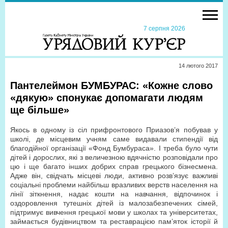
7 серпня 2026
14 лютого 2017
Пантелеймон БУМБУРАС: «Кожне слово
«дякую» спонукає допомагати людям
ще більше»
Якось в одному із сіл прифронтового Приазов’я побував у
школі, де місцевим учням саме видавали стипендії від
благодійної організації «Фонд Бумбураса». І треба було чути
дітей і дорослих, які з величезною вдячністю розповідали про
цю і ще багато інших добрих справ грецького бізнесмена.
Адже він, свідчать місцеві люди, активно розв’язує важливі
соціальні проблеми найбільш вразливих верств населення на
лінії зіткнення, надає кошти на навчання, відпочинок і
оздоровлення тутешніх дітей із малозабезпечених сімей,
підтримує вивчення грецької мови у школах та університетах,
займається будівництвом та реставрацією пам’яток історії й