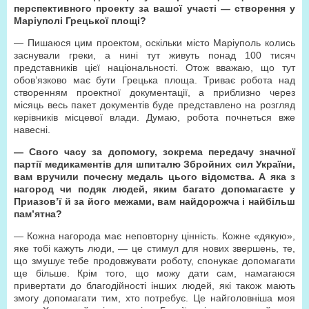
перспективного проекту за вашої участі — створення у
Маріуполі Грецької площі?
— Пишаюся цим проектом, оскільки місто Маріуполь колись
заснували греки, а нині тут живуть понад 100 тисяч
представників цієї національності. Отож вважаю, що тут
обов’язково має бути Грецька площа. Триває робота над
створенням проектної документації, а приблизно через
місяць весь пакет документів буде представлено на розгляд
керівників місцевої влади. Думаю, робота почнеться вже
навесні.
— Свого часу за допомогу, зокрема передачу значної
партії медикаментів для шпиталю Збройних сил України,
вам вручили почесну медаль цього відомства. А яка з
нагород чи подяк людей, яким багато допомагаєте у
Приазов’ї й за його межами, вам найдорожча і найбільш
пам’ятна?
— Кожна нагорода має неповторну цінність. Кожне «дякую»,
яке тобі кажуть люди, — це стимул для нових звершень, те,
що змушує тебе продовжувати роботу, спонукає допомагати
ще більше. Крім того, що можу дати сам, намагаюся
привертати до благодійності інших людей, які також мають
змогу допомагати тим, хто потребує. Це найголовніша моя