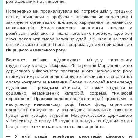
розташованим на лінії вогню.
Попередньо ми проаналізували всі потреби шкіл у грецьких
селах, починаючи із проблем з покрівлею чи опаленням і
закінчуючи організацією шкільного харчування та наявністю
медикаментів. Намагатимемося допомогти школам у
розв’язанні всіх цих та інших нагальних проблем, щоб хоч
якось полегшити умови навчання дітей, які щодня на власні
очі бачать жахи війни. І нова програма діятиме принаймні до
кінця цього навчального року.
Беремося всіляко підтримувати місцеву талановиту
студентську молодь. Зокрема, 25 студентів Маріупольського
державного університету протягом цього навчального року
отримуватимуть стипендії фонду, які покривають витрати на
оплату контракту за навчання. Серед цих людей насамперед
відмінники і громадські активісти, а також студенти із
соціально незахищених категорій, зокрема тимчасові
переселенці. Практика надання таких стипендій триватиме і в
наступному навчальному році. Також фонд сприятиме
організації стажування у відповідних навчальних закладах
Греції для кращих студентів Маріупольського державного
університету. А влітку 15 студентів поїдуть на відпочинок до
Греції. І це тільки початок нашої спільної роботи.
— У якій стадії перебуває реалізація цікавого й