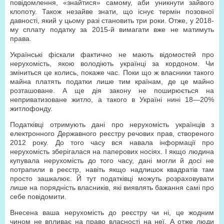
повідомлення, «знайтися» самому, аби уникнути зайвого
клопоту. Також незайве знати, що існує термін позовної
давності, який у цьому разі становить три роки. Отже, у 2018-
му сплату податку за 2015-й вимагати вже не матимуть
права.
Українські фіскали фактично не мають відомостей про
нерухомість, якою володіють українці за кордоном. Чи
зміниться це колись, покаже час. Поки що ж власники такого
майна платять податки лише тим країнам, де це майно
розташоване. А ще дія закону не поширюється на
неприватизоване житло, а такого в Україні нині 18—20%
житлофонду.
Податківці отримують дані про нерухомість українців з
електронного Державного реєстру речових прав, створеного
2012 року. До того часу вся навала інформації про
нерухомість зберігалася на паперових носіях. І якщо людина
купувала нерухомість до того часу, дані могли й досі не
потрапили в реєстр, навіть якщо надлишок квадратів там
просто зашкалює. Й тут податківці можуть розраховувати
лише на порядність власників, які виявлять бажання самі про
себе повідомити.
Внесена ваша нерухомість до реєстру чи ні, це жодним
чином не впливає на право власності на неї. А отже люди