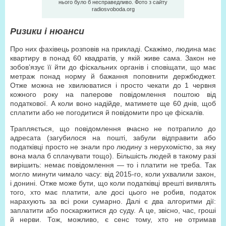
нього було б несправедливо. Фото з сайту
radiosvoboda.org
Ризики і нюанси
Про них фахівець розповів на прикладі. Скажімо, людина має
квартиру в понад 60 квадратів, у якій живе сама. Закон не
зобов’язує її йти до фіскальних органів і сповіщати, що має
метраж понад норму й бажання поповнити держбюджет.
Отже можна не хвилюватися і просто чекати до 1 червня
кожного року на паперове повідомлення поштою від
податкової. А коли воно надійде, матимете ще 60 днів, щоб
сплатити або не погодитися й повідомити про це фіскалів.
Трапляється, що повідомлення вчасно не потрапило до
адресата (загубилося на пошті, забули відправити або
податківці просто не знали про людину з нерухомістю, за яку
вона мала б сплачувати тощо). Більшість людей в такому разі
вирішить: немає повідомлення — то і платити не треба. Так
могло минути чимало часу: від 2015-го, коли ухвалили закон,
і донині. Отже може бути, що коли податківці врешті виявлять
того, хто має платити, але досі цього не робив, податок
нарахують за всі роки сумарно. Далі є два алгоритми дії:
заплатити або поскаржитися до суду. А це, звісно, час, гроші
й нерви. Тож, можливо, є сенс тому, хто не отримав