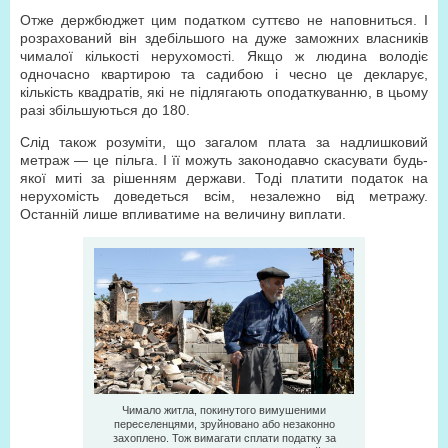
Отже держбюджет цим податком суттєво не наповниться. І
розрахований він здебільшого на дуже заможних власників
чималої кількості нерухомості. Якщо ж людина володіє
одночасно квартирою та садибою і чесно це декларує,
кількість квадратів, які не підлягають оподаткуванню, в цьому
разі збільшуються до 180.
Слід також розуміти, що загалом плата за надлишковий
метраж — це пільга. І її можуть законодавчо скасувати будь-
якої миті за рішенням держави. Тоді платити податок на
нерухомість доведеться всім, незалежно від метражу.
Останній лише впливатиме на величину виплати.
Чимало житла, покинутого вимушеними
переселенцями, зруйновано або незаконно
захоплено. Тож вимагати сплати податку за