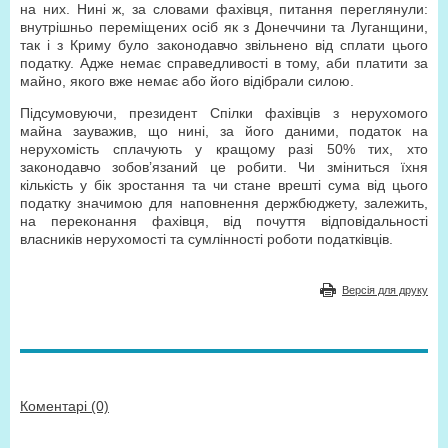
на них. Нині ж, за словами фахівця, питання переглянули:
внутрішньо переміщених осіб як з Донеччини та Луганщини,
так і з Криму було законодавчо звільнено від сплати цього
податку. Адже немає справедливості в тому, аби платити за
майно, якого вже немає або його відібрали силою.
Підсумовуючи, президент Спілки фахівців з нерухомого
майна зауважив, що нині, за його даними, податок на
нерухомість сплачують у кращому разі 50% тих, хто
законодавчо зобов’язаний це робити. Чи зміниться їхня
кількість у бік зростання та чи стане врешті сума від цього
податку значимою для наповнення держбюджету, залежить,
на переконання фахівця, від почуття відповідальності
власників нерухомості та сумлінності роботи податківців.
Версія для друку
Коментарі (0)