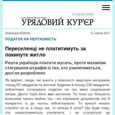
9 серпня 2026
Любомира КОВАЛЬ
11 серпня 2017
ПОДАТОК НА НЕРУХОМІСТЬ
Переселенці не платитимуть за
покинуте житло
Решта українців платити мусить, проте механізм
стягування штрафів із тих, хто ухилятиметься,
досі не розроблено
Як відомо, люди, які мають у власності квартири метражем
понад 60 квадратів та житлові будинки в понад 120 квадратів,
зобов’язані сплачувати податок на так звані надлишкові
метри. Дехто торік його вже заплатив. Та поки що більшість
власників такого майна так і не отримали документів, які б
конкретно їх до чогось зобов’язували. То врешті маємо
платити чи ні, а якщо так, то скільки й коли? Що буде тому,
хто намагатиметься ухилятися, і чи стосується це