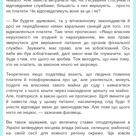
чимало. Але замість витрачати час на з’ясування стосунків із
відповідними службами, більшість з них вирішують… просто
не платити. Чи відповідатимуть вони за це і як?
— Ви будете здивовані, та у вітчизняному законодавстві й
досі не передбачено ніяких каральних санкцій для того, хто
відмовляється платити. Там чітко прописано: «Якщо власник
нерухомості не згодний із нарахуванням, він має право
звернутися для вирішення питання до органів фіскальної
служби». Зауважте, має право, але не зобов’язаний. Ось
якби він був зобов’язаний, далі закон мав би тлумачити, що
буде з тим, хто цього не зробив. Тож виходить, що нині тому,
хто не платить, за законом нічого не загрожує.
Теоретично якщо податківці знають, що людина повинна
платити й поінформована про це, але ухиляється, можуть
подати на власника такого майна до суду і намагатися
стягнути з нього кошти через накладення арешту на майно.
Але, повторюся, в законі цього не прописано. Щоб змінити це
й навести лад у цьому питанні, насамперед слід будо б
унести відповідні зміни до законодавства. Але поки що цього
ніхто не ініціює, — зазначив фахівець.
Він також зауважив, що величину ставки оподаткування в
Україні затверджує місцева влада (міська, селищна, районна)
на своїй сесії для кожного регіону окремо. Ще зовсім