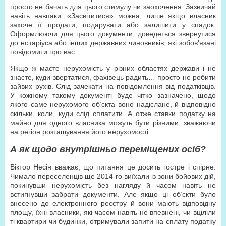
просто не бачать для цього стимулу чи заохочення. Зазвичай
навіть навпаки. «Засвітитися» можна, лише якщо власник
захоче її продати, подарувати або залишити у спадок.
Оформлюючи для цього документи, доведеться звернутися
до нотаріуса або інших державних чиновників, які зобов’язані
повідомити про вас.
Якщо ж маєте нерухомість у різних областях держави і не
знаєте, куди звертатися, фахівець радить… просто не робити
зайвих рухів. Слід зачекати на повідомлення від податківців.
У кожному такому документі буде чітко зазначено, щодо
якого саме нерухомого об’єкта воно надіслане, й відповідно
скільки, коли, куди слід сплатити. А отже ставки податку на
майно для одного власника можуть бути різними, зважаючи
на регіон розташування його нерухомості.
А як щодо внутрішньо переміщених осіб?
Віктор Несін вважає, що питання це досить гостре і спірне.
Чимало переселенців ще 2014-го виїхали із зони бойових дій,
покинувши нерухомість без нагляду й часом навіть не
встигнувши забрати документи. Але якщо ці об’єкти було
внесено до електронного реєстру й вони мають відповідну
площу, їхні власники, які часом навіть не впевнені, чи вціліли
ті квартири чи будинки, отримували запити на сплату податку