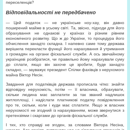
переселенців?
Відповідальності не передбачено
— Цей податок — не українське ноу-хау, він давно
поширений майже в усьому світі. Та, звісно, підходи для його
обрахування не однакові у країнах із різним рівнем
економічного розвитку. Що ж до України, то процедура його
обчислення занадто складна. І напевно саме тому держава
вирішила перекласти функції його нарахування й утримання
з громадян на органи фіскальної служби. А ось звичайному
українцеві розібратися, чи правильно йому нарахували суму
до сплати, якщо він захоче це зробити, буде занадто
складно, — зауважує президент Спілки фахівців з нерухомого
майна Віктор Несін.
Завдання для податківців держава прописала чітко: знайти
відповідну нерухомість, потім — її власника, обрахувати,
скільки людина має заплатити за так званий надлишок
житлоплощі, і надіслати платникові податку повідомлення
про те, скільки, коли і куди має сплатити. Якщо ж власник
нерухомості не згодний із нарахуванням, може звернутися з
претензіями і скаргами до органів фіскальної служби.
І тих, хто справді не згоден, за словами Віктора Несіна,