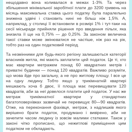
нещодавно вона коливалася в межах 1-3%. Та через
збільшення мінімальної заробітної плати до 3200 гривень на
місяць максимальна ставка цього податку була паралельно
знижена удвічі і становить нині не більш ніж 1,5%. А,
наприклад, у столиці її встановили в розмірі 1% і тут-таки на
сесії міськради прийняли рішення про введення пільги, яка
знизила її ще на 0,75% — до 0,25%. За законом величина
такої ставки може змінюватися не частіше, ніж раз на рік,
тобто раз на один податковий період.
Та незмінними для будь-якого регіону залишаються категорії
власників житла, які мають заплатити цей податок. Це ті, хто
має квартири метражем понад 60 квадратних метрів і
приватні будинки — понад 120 квадратів. Важливо розуміти,
що мова йде про загальну, а не про житлову площу. І все це
на одну людину. Тобто якщо у трикімнатній квартирі
мешкають хоча б двоє, її площа має перевищувати 120
квадратів, аби за неї довелося платити цей податок. У нас же
метраж трикімнатної квартири у стандартних
багатоповерхівках зазвичай не перевищує 80—90 квадратів.
Отже, на переконання фахівця, метраж, з надлишків якого
вирішено брати податок, продумано і вивірено, аби не
зачепити часом людину із зовсім малими статками. Також у
законі чітко прописано, що нежитлові приміщення цим
податком не обкладають.