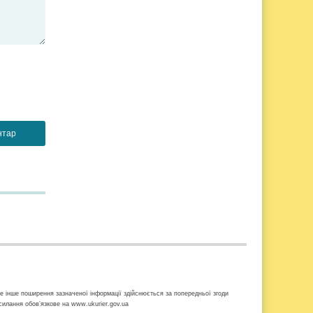
ке інше поширення зазначеної інформації здійснюється за попередньої згоди
осилання обов’язкове на www.ukurier.gov.ua