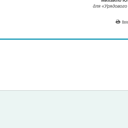
Михайло 
для «Урядового 
Вер