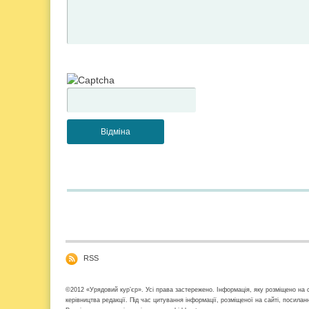
RSS
©2012 «Урядовий кур’єр». Усі права застережено. Інформація, яку розміщено на с
керівництва редакції. Під час цитування інформації, розміщеної на сайті, посила