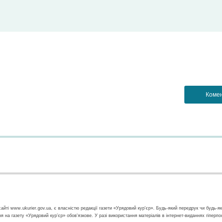
айті www.ukurier.gov.ua, є власністю редакції газети «Урядовий кур'єр». Будь-який передрук чи будь-я
ння на газету «Урядовий кур’єр» обов'язкове. У разі використання матеріалів в інтернет-виданнях гіперп