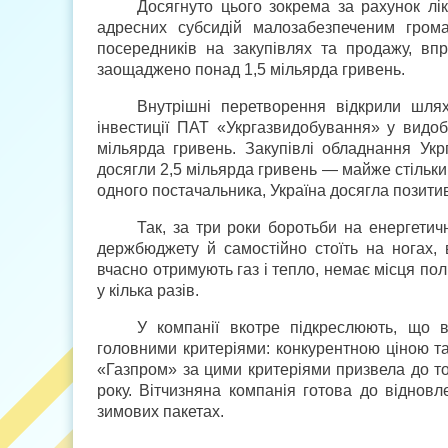
Досягнуто цього зокрема за рахунок лік
адресних субсидій малозабезпеченим грома
посередників на закупівлях та продажу, вп
заощаджено понад 1,5 мільярда гривень.
Внутрішні перетворення відкрили шлях
інвестиції ПАТ «Укргазвидобування» у видо
мільярда гривень. Закупівлі обладнання Укр
досягли 2,5 мільярда гривень — майже стільки,
одного постачальника, Україна досягла позитив
Так, за три роки боротьби на енергети
держбюджету й самостійно стоїть на ногах, 
вчасно отримують газ і тепло, немає місця пол
у кілька разів.
У компанії вкотре підкреслюють, що в
головними критеріями: конкурентною ціною та
«Газпром» за цими критеріями призвела до то
року. Вітчизняна компанія готова до віднов
зимових пакетах.