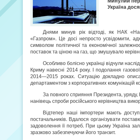
Минулий пер
Україна дося
Днями минув рік відтоді, як НАК «На
«Газпром». Це досі непросто усвідомити, ад
символом політичної та економічної залежнос
поставок та ціною на газ, що змушувало керівни
Особливо болісно українці відчули наслідк
Криму навесні 2014 року. І подолання газово
2014—2015 роках. Ситуацію докладно описа
департаментом з корпоративних комунікацій ко
За повного сприяння Президента, уряду, 
нанівець спроби російського керівництва викори
Відтепер наші імпортери мають доступ
постачальників. Вдалося організувати поставк
задоволення її потреб. При цьому Україна за
зразково забезпечуючи його транзит.