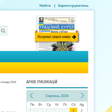
Увійти
|
Зареєструватись
АРХІВ ПУБЛІКАЦІЙ
стопада 2016
Серпень 2026
Пн
Вт
Ср
Чт
Пт
Сб
Нд
27
28
29
30
31
1
2