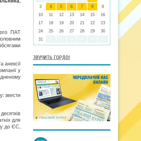
альника,
3
4
5
6
7
8
9
10
11
12
13
14
15
16
17
18
19
20
21
22
23
24
25
26
27
28
29
30
кого ПАТ
головним
31
1
2
3
4
5
6
 обсягами
ЗВУЧИТЬ ГОРДО!
а анексії
мпанії у
юдненому
у: звести
десятків
атніх для
у до ЄС,