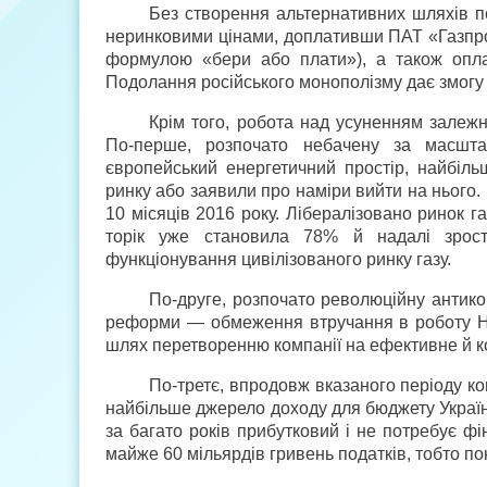
Без створення альтернативних шляхів по
неринковими цінами, доплативши ПАТ «Газпром
формулою «бери або плати»), а також опла
Подолання російського монополізму дає змогу в
Крім того, робота над усуненням залежн
По-перше, розпочато небачену за масшта
європейський енергетичний простір, найбіль
ринку або заявили про наміри вийти на нього. 
10 місяців 2016 року. Лібералізовано ринок г
торік уже становила 78% й надалі зрост
функціонування цивілізованого ринку газу.
По-друге, розпочато революційну антико
реформи — обмеження втручання в роботу НАК
шлях перетворенню компанії на ефективне й 
По-третє, впродовж вказаного періоду ко
найбільше джерело доходу для бюджету Україн
за багато років прибутковий і не потребує ф
майже 60 мільярдів гривень податків, тобто п