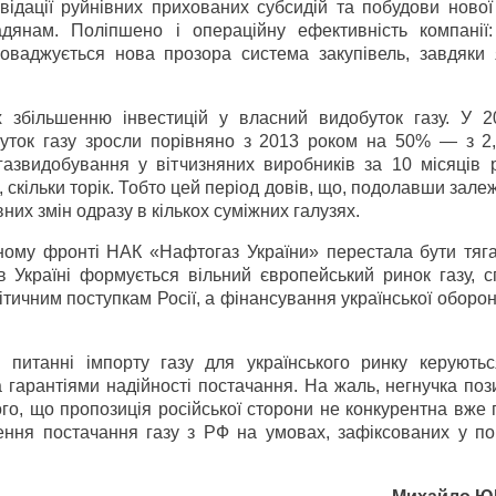
відації руйнівних прихованих субсидій та побудови нової
дянам. Поліпшено і операційну ефективність компанії:
роваджується нова прозора система закупівель, завдяки 
 збільшенню інвестицій у власний видобуток газу. У 2
буток газу зросли порівняно з 2013 роком на 50% — з 2,
газвидобування у вітчизняних виробників за 10 місяців 
 скільки торік. Тобто цей період довів, що, подолавши залеж
них змін одразу в кількох суміжних галузях.
чному фронті НАК «Нафтогаз України» перестала бути тяг
в Україні формується вільний європейський ринок газу, с
ітичним поступкам Росії, а фінансування української оборо
 питанні імпорту газу для українського ринку керують
 гарантіями надійності постачання. На жаль, негнучка по
го, що пропозиція російської сторони не конкурентна вже
лення постачання газу з РФ на умовах, зафіксованих у по