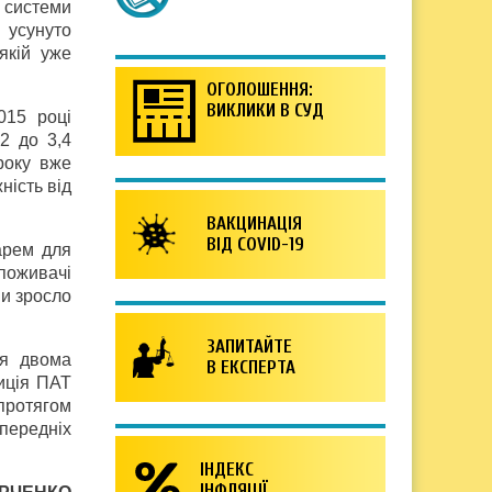
 системи
 усунуто
якій уже
ОГОЛОШЕННЯ:
ВИКЛИКИ В СУД
015 році
2 до 3,4
року вже
ність від
ВАКЦИНАЦІЯ
ВІД COVID-19
арем для
поживачі
ни зросло
ЗАПИТАЙТЕ
ся двома
В ЕКСПЕРТА
зиція ПАТ
 протягом
передніх
ІНДЕКС
ІНФЛЯЦІЇ