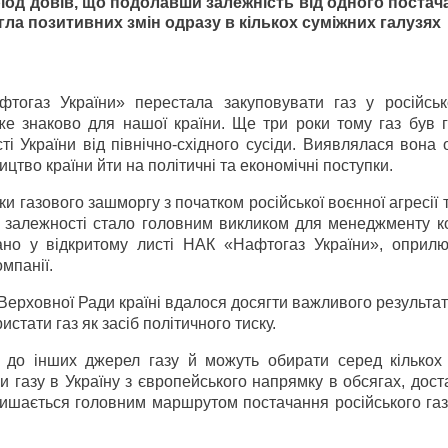
іод довів, що подолавши залежність від одного постач
гла позитивних змін одразу в кількох суміжних галузях
фтогаз України» перестала закуповувати газ у російсь
же знаково для нашої країни. Ще три роки тому газ був 
ті України від північно-східного сусіди. Виявлялася вона
цтво країни йти на політичні та економічні поступки.
и газового зашморгу з початком російської воєнної агресії т
ї залежності стало головним викликом для менеджменту ко
но у відкритому листі НАК «Нафтогаз України», оприл
мпанії.
Верховної Ради країні вдалося досягти важливого результат
стати газ як засіб політичного тиску.
 до інших джерел газу й можуть обирати серед кількох 
и газу в Україну з європейського напрямку в обсягах, дост
лишається головним маршрутом постачання російського газ