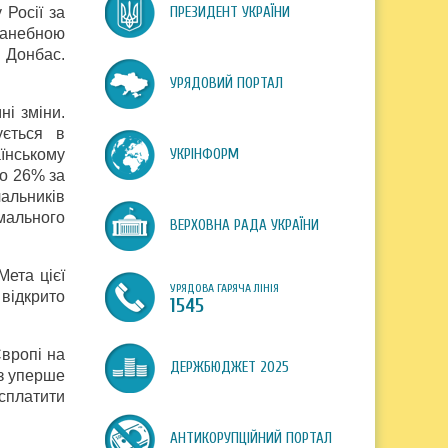
 Росії за
ПРЕЗИДЕНТ УКРАЇНИ
ганебною
 Донбас.
УРЯДОВИЙ ПОРТАЛ
ні зміни.
ується в
їнському
УКРІНФОРМ
до 26% за
чальників
мального
ВЕРХОВНА РАДА УКРАЇНИ
ета цієї
УРЯДОВА ГАРЯЧА ЛІНІЯ
відкрито
1545
Європі на
ДЕРЖБЮДЖЕТ 2025
аз уперше
сплатити
АНТИКОРУПЦІЙНИЙ ПОРТАЛ