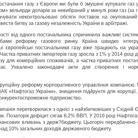
стачання газу з Європи ми були б змушені купувати газ у
» мільярди доларів за невибраний у минулі роки газ (за 
чувати неконтрольовані обсяги поставок на окупований
ести битву за газову незалежність України в арбітражі.
ості від одного постачальника спричинила важливі систем
бами реформу газового ринку. Країна швидко інтегр
ші європейські постачальники газу вже працюють на укра
Частка приватних імпортерів газу зросла з 1% у 2014 році 
азу для комерційних споживачів, а частка приватних поста
ає. Ухвалено законодавчі акти для створення і нор
рупційну реформу корпоративного управління компанією. М
 «Нафтогаз України», знищення під∂рунтя для корупції, 
конкурентоспроможне підприємство.
мпанія перетворилася з однієї з найзбитковіших у Східній 
и. Позаторік дефіцит сягав 6,2% ВВП. У 2016 році Нафтог
інансових вливань з держ?бюджету. Цьогоріч передбачено 
онад 10% загальних доходів державного бюджету.