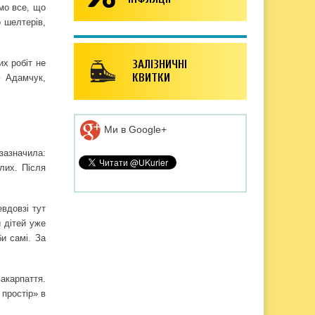
емо все, що
 шелтерів,
х робіт не
ЗАЛІЗНИЧНІ
КВИТКИ
ю Адамчук,
Ми в Google+
 зазначила:
слих. Після
евдовзі тут
 дітей уже
и самі. За
акарпаття.
 простір» в