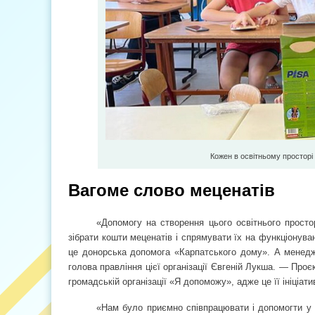
Кожен в освітньому просторі
Вагоме слово меценатів
«Допомогу на створення цього освітнього просто
зібрати кошти меценатів і спрямувати їх на функціонува
це донорська допомога «Карпатського дому». А менедж
голова правління цієї організації Євгеній Лукша. — Проє
громадській організації «Я допоможу», адже це її ініціа
«Нам було приємно співпрацювати і допомогти у с