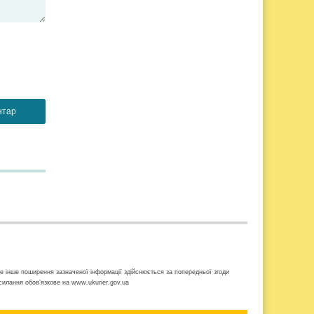
ке інше поширення зазначеної інформації здійснюється за попередньої згоди
осилання обов’язкове на www.ukurier.gov.ua