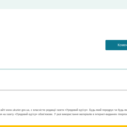
айті www.ukurier.gov.ua, є власністю редакції газети «Урядовий кур'єр». Будь-який передрук чи будь-я
ння на газету «Урядовий кур’єр» обов'язкове. У разі використання матеріалів в інтернет-виданнях гіперп