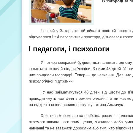
В Ужгороді за п
Перший у Закарпатській області освітній простір
відбувалося і які перспективи простору, дізнавався коре
І педагоги, і психологи
У чотириповерховій будівлі, яка належить одному
інших міст сходу й півдня України. З ними 48 дітей. Улі
них придбали господарі. Тепер — до навчання. Для них д
психологічної підтримки.
«У нас займатимуться 48 дітей від шести до п’я
проводитимуть навчання в режимі онлайн, то ми маємо д
на відкритті співвласниця притулку Тетяна Адамчук.
Христина Бережна, яка приїхала разом із чоловіко
окремого навчального приміщення, з’явилися добрі умо
навчанні та не заважати дорослим або тим, хто відпочив