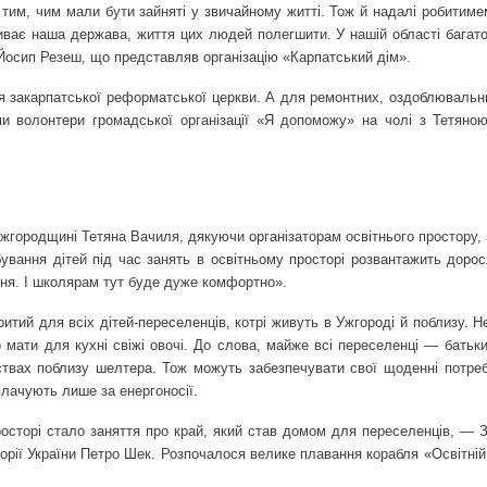
 тим, чим мали бути зайняті у звичайному житті. Тож й надалі робитим
иває наша держава, життя цих людей полегшити. У нашій області багато
 Йосип Резеш, що представляв організацію «Карпатський дім».
я закарпатської реформатської церкви. А для ремонтних, оздоблювальни
и волонтери громадської організації «Я допоможу» на чолі з Тетяно
Ужгородщині Тетяна Вачиля, дякуючи організаторам освітнього простору,
ебування дітей під час занять в освітньому просторі розвантажить доро
ння. І школярам тут буде дуже комфортно».
итий для всіх дітей-переселенців, котрі живуть в Ужгороді й поблизу. Н
мати для кухні свіжі овочі. До слова, майже всі переселенці — батьки
твах поблизу шелтера. Тож можуть забезпечувати свої щоденні потреб
плачують лише за енергоносії.
осторі стало заняття про край, який став домом для переселенців, — З
торії України Петро Шек. Розпочалося велике плавання корабля «Освітній