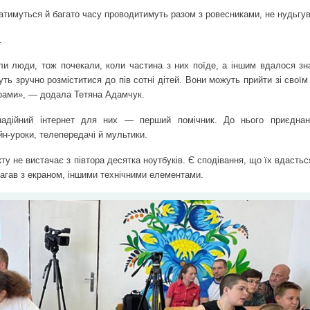
гратимуться й багато часу проводитимуть разом з ровесниками, не нудьгу
.
ли люди, тож почекали, коли частина з них поїде, а іншим вдалося зна
ть зручно розміститися до пів сотні дітей. Вони можуть прийти зі свої
ерами», — додала Тетяна Адамчук.
надійний інтернет для них — перший помічник. До нього приєднан
н-уроки, телепередачі й мультики.
ту не вистачає з півтора десятка ноутбуків. Є сподівання, що їх вдасть
магав з екраном, іншими технічними елементами.