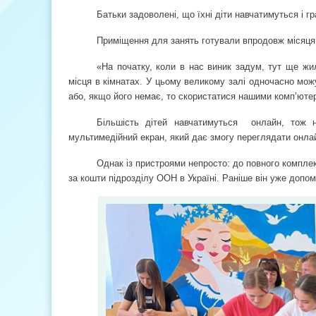
Батьки задоволені, що їхні діти навчатимуться і 
Приміщення для занять готували впродовж місяця
«На початку, коли в нас виник задум, тут ще жи
місця в кімнатах. У цьому великому залі одночасно можу
або, якщо його немає, то скористатися нашими комп’ют
Більшість дітей навчатимуться
онлайн, тож 
мультимедійний екран, який дає змогу переглядати онлай
Однак із пристроями непросто: до повного комплек
за кошти підрозділу ООН в Україні. Раніше він уже допо