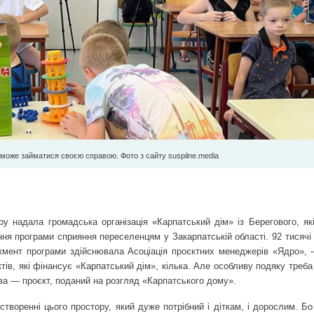
 може займатися своєю справою. Фото з сайту suspilne.media
ру надала громадська організація «Карпатський дім» із Берегового, як
ння програми сприяння переселенцям у Закарпатській області. 92 тисяч
мент програми здійснювала Асоціація проєктних менеджерів «Ядро», 
ктів, які фінансує «Карпатський дім», кілька. Але особливу подяку треб
тива — проєкт, поданий на розгляд «Карпатського дому».
творенні цього простору, який дуже потрібний і діткам, і дорослим. Бо