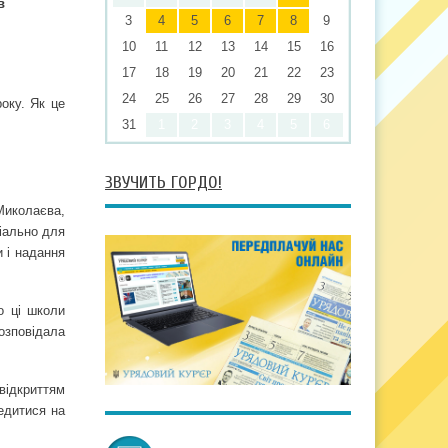
в
3
4
5
6
7
8
9
10
11
12
13
14
15
16
17
18
19
20
21
22
23
24
25
26
27
28
29
30
року. Як це
31
1
2
3
4
5
6
ЗВУЧИТЬ ГОРДО!
 Миколаєва,
ціально для
и і надання
о ці школи
озповідала
 відкриттям
едитися на