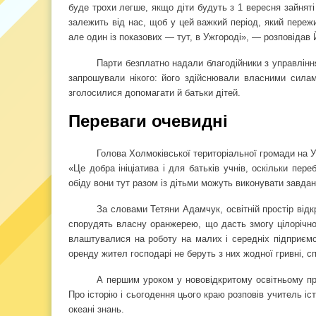
буде трохи легше, якщо діти будуть з 1 вересня зайняті
залежить від нас, щоб у цей важкий період, який переж
але один із показових — тут, в Ужгороді», — розповідав
Парти безплатно надали благодійники з управлінн
запрошували нікого: його здійснювали власними силам
зголосилися допомагати й батьки дітей.
Переваги очевидні
Голова Холмоківської територіальної громади на 
«Це добра ініціатива і для батьків учнів, оскільки пер
обіду вони тут разом із дітьми можуть виконувати завда
За словами Тетяни Адамчук, освітній простір відкр
спорудять власну оранжерею, що дасть змогу цілорічно 
влаштувалися на роботу на малих і середніх підприємс
оренду жител господарі не беруть з них жодної гривні, с
А першим уроком у нововідкритому освітньому пр
Про історію і сьогодення цього краю розповів учитель іс
океані знань.