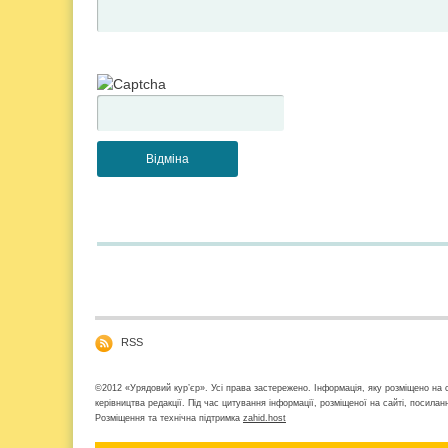
RSS
©2012 «Урядовий кур’єр». Усі права застережено. Інформація, яку розміщено на с
керівництва редакції. Під час цитування інформації, розміщеної на сайті, посила
Розміщення та технічна підтримка
zahid.host