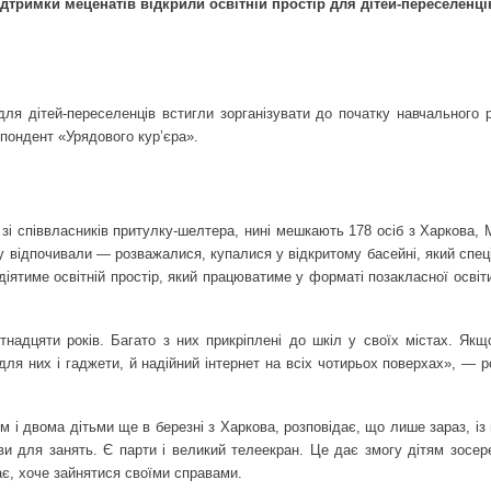
ідтримки меценатів відкрили освітній простір для дітей-переселенці
 для дітей-переселенців встигли зорганізувати до початку навчального 
спондент «Урядового кур’єра».
 зі співвласників притулку-шелтера, нині мешкають 178 осіб з Харкова,
тку відпочивали — розважалися, купалися у відкритому басейні, який спе
іятиме освітній простір, який працюватиме у форматі позакласної освіт
тнадцяти років. Багато з них прикріплені до шкіл у своїх містах. Якщ
ля них і гаджети, й надійний інтернет на всіх чотирьох поверхах», — р
м і двома дітьми ще в березні з Харкова, розповідає, що лише зараз, із
ви для занять. Є парти і великий телеекран. Це дає змогу дітям зосер
ає, хоче зайнятися своїми справами.