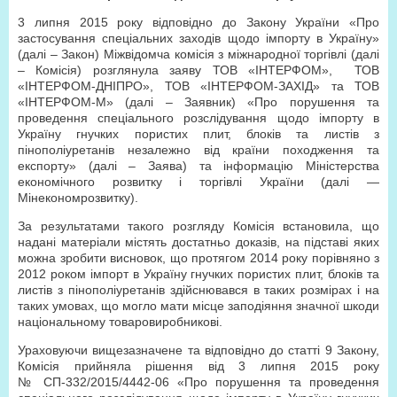
3 липня 2015 року відповідно до Закону України «Про
застосування спеціальних заходів щодо імпорту в Україну»
(далі – Закон) Міжвідомча комісія з міжнародної торгівлі (далі
– Комісія) розглянула заяву ТОВ «ІНТЕРФОМ», ТОВ
«ІНТЕРФОМ-ДНІПРО», ТОВ «ІНТЕРФОМ-ЗАХІД» та ТОВ
«ІНТЕРФОМ-М» (далі – Заявник) «Про порушення та
проведення спеціального розслідування щодо імпорту в
Україну гнучких пористих плит, блоків та листів з
пінополіуретанів незалежно від країни походження та
експорту» (далі – Заява) та інформацію Міністерства
економічного розвитку і торгівлі України (далі —
Мінекономрозвитку).
За результатами такого розгляду Комісія встановила, що
надані матеріали містять достатньо доказів, на підставі яких
можна зробити висновок, що протягом 2014 року порівняно з
2012 роком імпорт в Україну гнучких пористих плит, блоків та
листів з пінополіуретанів здійснювався в таких розмірах і на
таких умовах, що могло мати місце заподіяння значної шкоди
національному товаровиробникові.
Ураховуючи вищезазначене та відповідно до статті 9 Закону,
Комісія прийняла рішення від 3 липня 2015 року
№ СП-332/2015/4442-06 «Про порушення та проведення