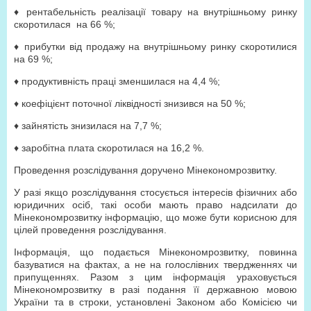
♦ рентабельність реалізації товару на внутрішньому ринку
скоротилася на 66 %;
♦ прибутки від продажу на внутрішньому ринку скоротилися
на 69 %;
♦ продуктивність праці зменшилася на 4,4 %;
♦ коефіцієнт поточної ліквідності знизився на 50 %;
♦ зайнятість знизилася на 7,7 %;
♦ заробітна плата скоротилася на 16,2 %.
Проведення розслідування доручено Мінекономрозвитку.
У разі якщо розслідування стосується інтересів фізичних або
юридичних осіб, такі особи мають право надсилати до
Мінекономрозвитку інформацію, що може бути корисною для
цілей проведення розслідування.
Інформація, що подається Мінекономрозвитку, повинна
базуватися на фактах, а не на голослівних твердженнях чи
припущеннях. Разом з цим інформація ураховується
Мінекономрозвитку в разі подання її державною мовою
України та в строки, установлені Законом або Комісією чи