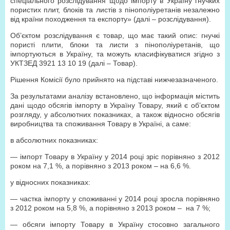
спеціального розслідування щодо імпорту в Україну гнучких
пористих плит, блоків та листів з пінополіуретанів незалежно
від країни походження та експорту» (далі – розслідування).
Об’єктом розслідування є товар, що має такий опис: гнучкі
пористі плити, блоки та листи з пінополіуретанів, що
імпортуються в Україну, та можуть класифікуватися згідно з
УКТЗЕД 3921 13 10 19 (далі – Товар).
Рішення Комісії було прийнято на підставі нижчезазначеного.
За результатами аналізу встановлено, що інформація містить
дані щодо обсягів імпорту в Україну Товару, який є об’єктом
розгляду, у абсолютних показниках, а також відносно обсягів
виробництва та споживання Товару в Україні, а саме:
в абсолютних показниках:
— імпорт Товару в Україну у 2014 році зріс порівняно з 2012
роком на 7,1 %, а порівняно з 2013 роком – на 6,6 %.
у відносних показниках:
— частка імпорту у споживанні у 2014 році зросла порівняно
з 2012 роком на 5,8 %, а порівняно з 2013 роком – на 7 %;
— обсяги імпорту Товару в Україну стосовно загального