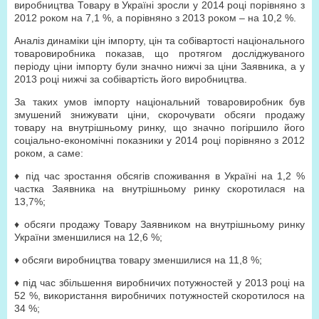
виробництва Товару в Україні зросли у 2014 році порівняно з
2012 роком на 7,1 %, а порівняно з 2013 роком – на 10,2 %.
Аналіз динаміки цін імпорту, цін та собівартості національного
товаровиробника показав, що протягом досліджуваного
періоду ціни імпорту були значно нижчі за ціни Заявника, а у
2013 році нижчі за собівартість його виробництва.
За таких умов імпорту національний товаровиробник був
змушений знижувати ціни, скорочувати обсяги продажу
товару на внутрішньому ринку, що значно погіршило його
соціально-економічні показники у 2014 році порівняно з 2012
роком, а саме:
♦ під час зростання обсягів споживання в Україні на 1,2 %
частка Заявника на внутрішньому ринку скоротилася на
13,7%;
♦ обсяги продажу Товару Заявником на внутрішньому ринку
України зменшилися на 12,6 %;
♦ обсяги виробництва товару зменшилися на 11,8 %;
♦ під час збільшення виробничих потужностей у 2013 році на
52 %, використання виробничих потужностей скоротилося на
34 %;