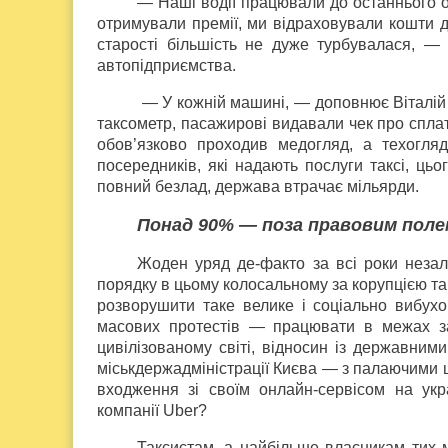
— Наші водії працювали до останнього о
отримували премії, ми відраховували кошти д
старості більшість не дуже турбувалася, —
автопідприємства.
— У кожній машині, — доповнює Віталій 
таксометр, пасажирові видавали чек про сплат
обов’язково проходив медогляд, а техогля
посередників, які надають послуги таксі, ць
повний безлад, держава втрачає мільярди.
Понад 90% — поза правовим поле
Жоден уряд де-факто за всі роки неза
порядку в цьому колосальному за корупцією та 
розворушити таке велике і соціально вибух
масових протестів — працювати в межах за
цивілізованому світі, відносин із державним
міськдержадміністрації Києва — з палаючими 
входження зі своїм онлайн-сервісом на укр
компанії Uber?
Таксистам, а найбільше власникам тих 