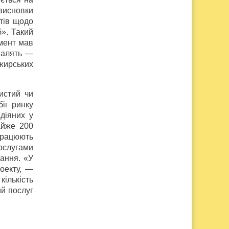
 висновки
тів щодо
». Такий
амент мав
хвалять —
ажирських
истий чи
іг ринку
діяних у
айже 200
 працюють
послугами
вання. «У
оекту, —
кількість
й послуг