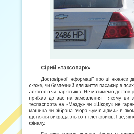
Сірий «таксопарк»
Достовірної інформації про ці нюанси д
скаже, чи безпечний для життя пасажирів психі
алкоголю чи наркотиків. Не матимемо достовірн
приїхав до вас на замовлення і якому ви з
техпаспорта на «Мазду» чи «Шкоду» не гара
машина чи зібрана вчора «умільцями» в якому
щотижня викрадають сотні легковиків. І це, як
фіналу.