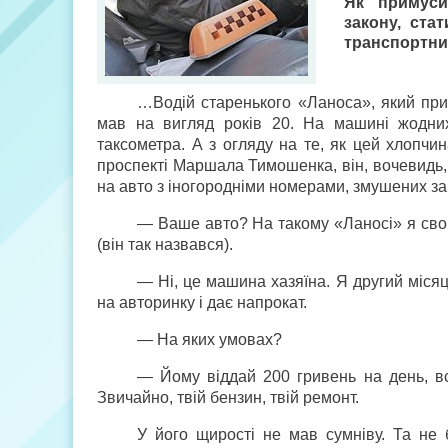
Як примуси
закону, ста
транспортн
…Водій старенького «Ланоса», який приї
мав на вигляд років 20. На машині жодних 
таксометра. А з огляду на те, як цей хлопч
проспекті Маршала Тимошенка, він, вочевидь, 
на авто з іногородніми номерами, змушених зар
— Ваше авто? На такому «Ланосі» я свог
(він так назвався).
— Ні, це машина хазяїна. Я другий місяц
на авторинку і дає напрокат.
— На яких умовах?
— Йому віддай 200 гривень на день, в
Звичайно, твій бензин, твій ремонт.
У його щирості не мав сумніву. Та не б