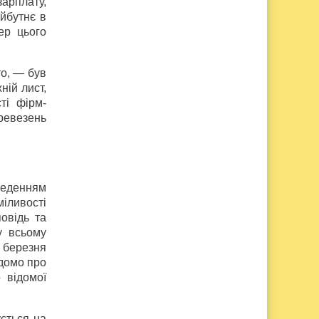
зарплату,
йбутнє в
ер цього
о, — був
ній лист,
ті фірм-
еревезень
веденням
міливості
овідь та
у всьому
 березня
ідомо про
 відомої
ється на