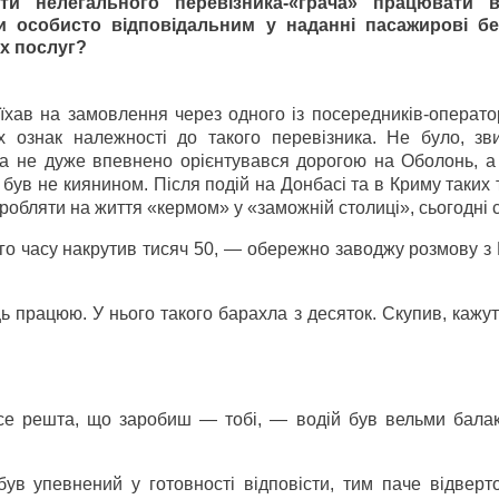
ти нелегального перевізника-«грача» працювати 
ти особисто відповідальним у наданні пасажирові б
их послуг?
хав на замовлення через одного із посередників-оператор
ознак належності до такого перевізника. Не було, зви
ина не дуже впевнено орієнтувався дорогою на Оболонь, а
був не киянином. Після подій на Донбасі та в Криму таких 
обляти на життя «кермом» у «заможній столиці», сьогодні с
о часу накрутив тисяч 50, — обережно заводжу розмову з 
ь працюю. У нього такого барахла з десяток. Скупив, кажут
се решта, що заробиш — тобі, — водій був вельми бала
ув упевнений у готовності відповісти, тим паче відверто