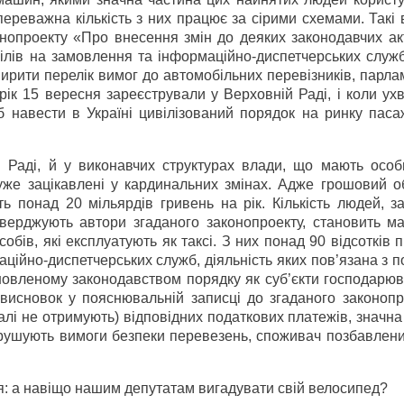
 переважна кількість з них працює за сірими схемами. Такі
нопроекту «Про внесення змін до деяких законодавчих ак
ілів на замовлення та інформаційно-диспетчерських служб
ирити перелік вимог до автомобільних перевізників, парл
рік 15 вересня зареєстрували у Верховній Раді, і коли у
щоб навести в Україні цивілізований порядок на ринку пас
й Раді, й у виконавчих структурах влади, що мають особ
уже зацікавлені у кардинальних змінах. Адже грошовий об
 понад 20 мільярдів гривень на рік. Кількість людей, за
тверджують автори згаданого законопроекту, становить м
обів, які експлуатують як таксі. З них понад 90 відсотків
маційно-диспетчерських служб, діяльність яких пов’язана з 
тановленому законодавством порядку як суб’єкти господарю
 висновок у пояснювальній записці до згаданого законопр
лі не отримують) відповідних податкових платежів, значна 
орушують вимоги безпеки перевезень, споживач позбавлени
я: а навіщо нашим депутатам вигадувати свій велосипед?