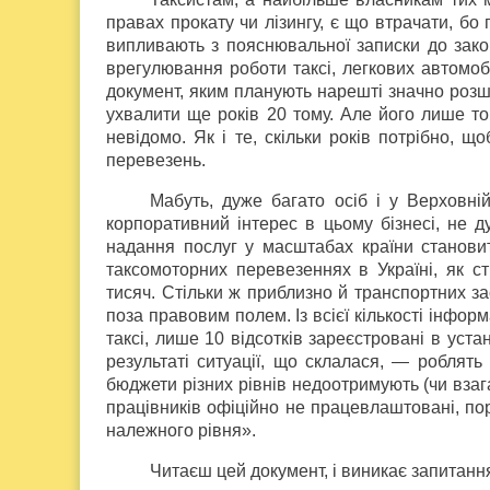
правах прокату чи лізингу, є що втрачати, бо
випливають з пояснювальної записки до зако
врегулювання роботи таксі, легкових автомоб
документ, яким планують нарешті значно розш
ухвалити ще років 20 тому. Але його лише то
невідомо. Як і те, скільки років потрібно, 
перевезень.
Мабуть, дуже багато осіб і у Верховні
корпоративний інтерес в цьому бізнесі, не д
надання послуг у масштабах країни становить
таксомоторних перевезеннях в Україні, як с
тисяч. Стільки ж приблизно й транспортних зас
поза правовим полем. Із всієї кількості інфор
таксі, лише 10 відсотків зареєстровані в ус
результаті ситуації, що склалася, — роблять
бюджети різних рівнів недоотримують (чи взага
працівників офіційно не працевлаштовані, п
належного рівня».
Читаєш цей документ, і виникає запитанн