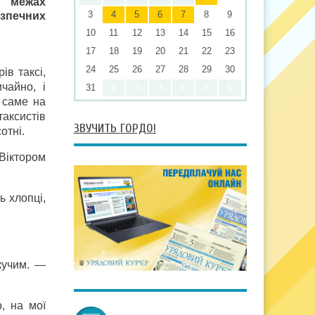
в межах
3
4
5
6
7
8
9
езпечних
10
11
12
13
14
15
16
17
18
19
20
21
22
23
24
25
26
27
28
29
30
ів таксі,
чайно, і
31
1
2
3
4
5
6
 саме на
таксистів
ЗВУЧИТЬ ГОРДО!
отні.
Віктором
ь хлопці,
кучим. —
, на мої