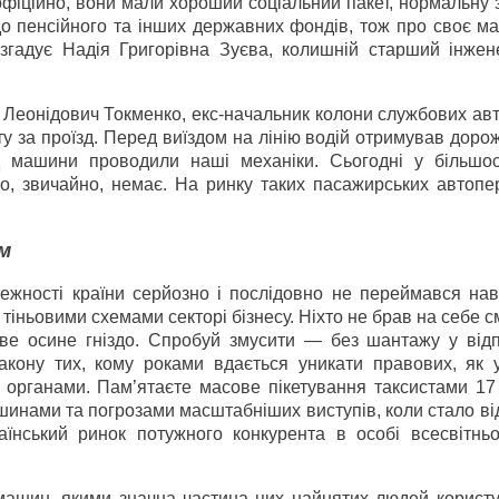
фіційно, вони мали хороший соціальний пакет, нормальну 
о пенсійного та інших державних фондів, тож про своє ма
 згадує Надія Григорівна Зуєва, колишній старший інжен
Леонідович Токменко, екс-начальник колони службових авт
у за проїзд. Перед виїздом на лінію водій отримував дорож
д машини проводили наші механіки. Сьогодні у більшос
ого, звичайно, немає. На ринку таких пасажирських автоп
м
лежності країни серйозно і послідовно не переймався на
тіньовими схемами секторі бізнесу. Ніхто не брав на себе с
ове осине гніздо. Спробуй змусити — без шантажу у відп
кону тих, кому роками вдається уникати правових, як 
и органами. Пам’ятаєте масове пікетування таксистами 17
шинами та погрозами масштабніших виступів, коли стало в
аїнський ринок потужного конкурента в особі всесвітньо
машин, якими значна частина цих найнятих людей користу