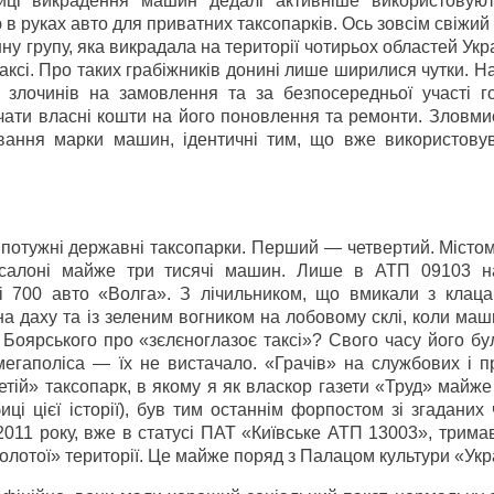
иці викрадення машин дедалі активніше використовую
ю в руках авто для приватних таксопарків. Ось зовсім свіжий
у групу, яка викрадала на території чотирьох областей Укр
аксі. Про таких грабіжників донині лише ширилися чутки. Н
 злочинів на замовлення та за безпосередньої участі г
ачати власні кошти на його поновлення та ремонти. Зловми
вання марки машин, ідентичні тим, що вже використову
 потужні державні таксопарки. Перший — четвертий. Містом
салоні майже три тисячі машин. Лише в АТП 09103 н
 і 700 авто «Волга». З лічильником, що вмикали з клаца
на даху та із зеленим вогником на лобовому склі, коли ма
Боярського про «зєлєноглазоє таксі»? Свого часу його бу
егаполіса — їх не вистачало. «Грачів» на службових і п
тій» таксопарк, в якому я як власкор газети «Труд» майже
і цієї історії), був тим останнім форпостом зі згаданих
2011 року, вже в статусі ПАТ «Київське АТП 13003», трима
олотої» території. Це майже поряд з Палацом культури «Укр