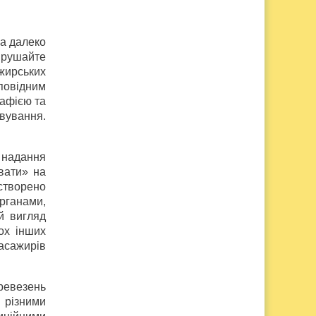
ба далеко
вирушайте
ажирських
дповідним
рафією та
вування.
о надання
увати» на
 створено
органами,
й вигляд
ох інших
пасажирів
ревезень
 різними