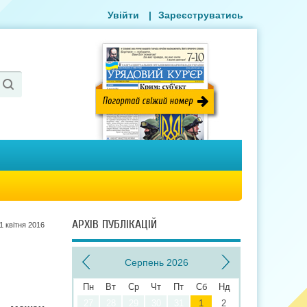
Увійти
|
Зареєструватись
АРХІВ ПУБЛІКАЦІЙ
1 квiтня 2016
Серпень 2026
Пн
Вт
Ср
Чт
Пт
Сб
Нд
27
28
29
30
31
1
2