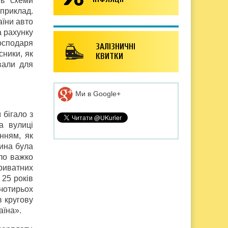
ть схеми
 приклад.
аїни авто
а рахунку
осподаря
ЗАЛІЗНИЧНІ
сники, як
КВИТКИ
вали для
Ми в Google+
 бігало з
а вулиці
нням, як
шина була
ло важко
риватних
 25 років
 чотирьох
в кругову
аїна».