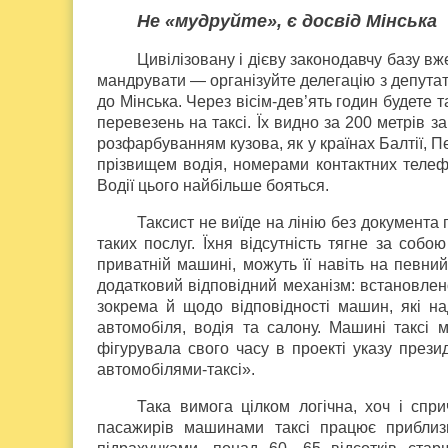
Не «мудруйте», є досвід Мінська
Цивілізовану і дієву законодавчу базу вже
мандрувати — організуйте делегацію з депутаті
до Мінська. Через вісім-дев’ять годин будете 
перевезень на таксі. Їх видно за 200 метрів 
розфарбуванням кузова, як у країнах Балтії, П
прізвищем водія, номерами контактних телеф
Водії цього найбільше бояться.
Таксист не виїде на лінію без документа
таких послуг. Їхня відсутність тягне за соб
приватній машині, можуть її навіть на певни
додатковий відповідний механізм: встановлен
зокрема й щодо відповідності машин, які на
автомобіля, водія та салону. Машині таксі 
фігурувала свого часу в проекті указу прези
автомобілями-таксі».
Така вимога цілком логічна, хоч і спр
пасажирів машинами таксі працює приблизн