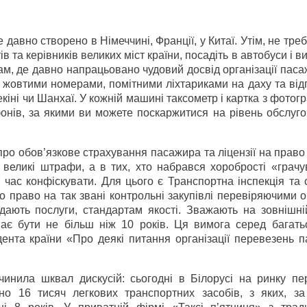
 давно створено в Німеччині, Франції, у Китаї. Утім, не тре
в та керівників великих міст країни, посадіть в автобуси і 
там, де давно напрацьовано чудовий досвід організації пас
за жовтими номерами, помітними ліхтариками на даху та ві
екіні чи Шанхаї. У кожній машині таксометр і картка з фотог
онів, за якими ви можете поскаржитися на рівень обслуго
 про обов’язкове страхування пасажира та ліцензії на прав
ою великі штрафи, а в тих, хто набрався хоробрості «грач
й час конфіскувати. Для цього є Транспортна інспекція та
о право на так звані контрольні закупівлі перевіряючими 
дають послуги, стандартам якості. Зважають на зовнішні
має бути не більш ніж 10 років. Ця вимога серед багать
дента країни «Про деякі питання організації перевезень 
ичинила шквал дискусій: сьогодні в Білорусі на ринку пе
о 16 тисяч легкових транспортних засобів, з яких, за