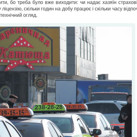
ити, бо треба було вже виходити: чи надає хазяїн страхові
 ліцензію, скільки годин на добу працює і скільки часу відпо
технічний огляд.