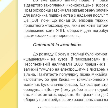
Бо вже маємо значно гірше: у практ
відвертого захоплення, «конфіскації» зі зброє
Правоохоронці затримали організовану злочинн
для власника підприємства з надання послуг т
цієї ОЗГ поки що понад 10 епізодів тяжких
приватного «таксопарку», який не хотів витр
повідомляє сайт УНН, обирали для пограбу
пасажирських автоперевезень.
Останній із «могікан»
До розпаду Союзу в столиці було чотири
«шашечками» на кузові й таксометрами в 
Перспективній налічували 1800 працівників
великий тумблер на електрощитку, з ліхтарем 
вільна. Пам’ятаєте популярну пісню Михайла 
«зловити», бо для Києва — тримільйонного м
машинах було значно більше. Так ось цей «тре
орендував «Волгу» (тому добре знаю подробиц
столичних автогосподарств. Він фактично до 
оборону проти рейдерських захоплень своєї «з