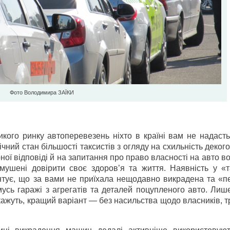
Фото Володимира ЗАЇКИ
икого ринку автоперевезень ніхто в країні вам не надасть
чний стан більшості таксистів з огляду на схильність декого
ої відповіді й на запитання про право власності на авто во
мушені довірити своє здоров’я та життя. Наявність у «т
нтує, що за вами не приїхала нещодавно викрадена та «п
сь гаражі з агрегатів та деталей поцупленого авто. Лише
 кажуть, кращий варіант — без насильства щодо власників, т