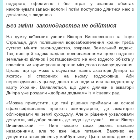
недорого, ефективно і без втрат у значних обсягах
накопичувати запаси вологи і потім поступово ділитися нею з
довкіллям, з людиною.
Без зміни законодавства не обійтися
На думку київських учених Віктора Вишневського та Ігоря
Стрельця, для поліпшення водозабезпечення країни треба
суттєво міняти законодавство, зокрема Земельний кодекс.
Так, нині цей кодекс наділяє повноваженнями щодо надання
земельних ділянок і розташованого на них водного об’єкта у
власність чи користування органи місцевого самоврядування.
Цікаво, що це може стосуватися навіть акваторії Дніпра та
якогось зі створених на ньому водосховищ. Аби
пересвідчитись у цьому, достатньо подивитися на кадастрову
карту України. Виявляється, що деякі ділянки в акваторії
Дніпра уже роздали «добрим дядькам» із місцевих рад.
«Можна припустити, що такі рішення приймали на основі
сфальсифікованих проектів землеустрою, де акваторію
обліковували як землі суходолу. Але ж рішення ухвалювали
депутати, які добре знають, де вода і де суша! — каже Віктор
Вишневський. — Нині чимало таких рішень визнано
незаконними, але то вже інше питання. Важливо не
допустити таких рішень у майбутньому. Цього можна досягти,