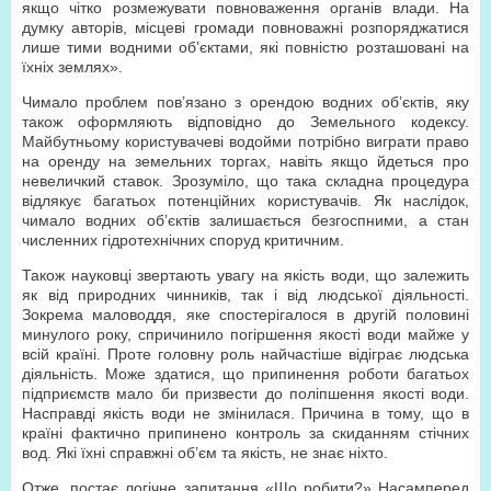
якщо чітко розмежувати повноваження органів влади. На
думку авторів, місцеві громади повноважні розпоряджатися
лише тими водними об’єктами, які повністю розташовані на
їхніх землях».
Чимало проблем пов’язано з орендою водних об’єктів, яку
також оформляють відповідно до Земельного кодексу.
Майбутньому користувачеві водойми потрібно виграти право
на оренду на земельних торгах, навіть якщо йдеться про
невеличкий ставок. Зрозуміло, що така складна процедура
відлякує багатьох потенційних користувачів. Як наслідок,
чимало водних об’єктів залишається безгоспними, а стан
численних гідротехнічних споруд критичним.
Також науковці звертають увагу на якість води, що залежить
як від природних чинників, так і від людської діяльності.
Зокрема маловоддя, яке спостерігалося в другій половині
минулого року, спричинило погіршення якості води майже у
всій країні. Проте головну роль найчастіше відіграє людська
діяльність. Може здатися, що припинення роботи багатьох
підприємств мало би призвести до поліпшення якості води.
Насправді якість води не змінилася. Причина в тому, що в
країні фактично припинено контроль за скиданням стічних
вод. Які їхні справжні об’єм та якість, не знає ніхто.
Отже, постає логічне запитання «Що робити?» Насамперед