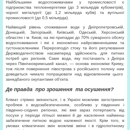
Найбільшими водоспоживачами у промисловості є
підприємства теплоенергетики (до 3 мільярдів кубометрів),
чорної металургії (до 1,2 мільярда кубів) та вугільної
промисловості (до 0,5 мільярда).
Найвищий рівень споживання води у Дніпропетровській,
Донецькій, Запорізькій, Київській, Одеській, Херсонській
областях і м. Києві, на які припадає до 70% сумарного обсягу
водоспоживання і які є економічно найрозвиненішими та
густонаселеними. Перерозподіл стоку та його регулювання
Держводагентством насамперед здійснюють для питних
потреб цих регіонів. Саме вода, яку постачають з Дніпра
через Північнокримський канал, — основа економіки Криму,
тож після повернення півострова з російського полону нам
доведеться чимало попрацювати над відновленням цього
занедбаного окупантами об’єкта.
Де правда про зрошення та осушення?
Клімат стрімко змінюється, і в Україні можливе загострення
проблем з водозабезпеченням, особливо у південних і
південно-східних регіонах, які вже зараз потерпають від
посухи у періоди літньої межені й де населення найменш
забезпечене питною водою належної якості. Крім того, в
умовах кліматичних змін можливі зміни і в гідрологічному