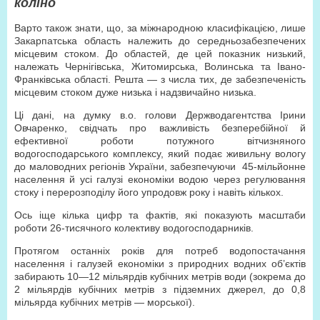
коліно
Варто також знати, що, за міжнародною класифікацією, лише
Закарпатська область належить до середньозабезпечених
місцевим стоком. До областей, де цей показник низький,
належать Чернігівська, Житомирська, Волинська та Івано-
Франківська області. Решта — з числа тих, де забезпеченість
місцевим стоком дуже низька і надзвичайно низька.
Ці дані, на думку в.о. голови Держводагентства Ірини
Овчаренко, свідчать про важливість безперебійної й
ефективної роботи потужного вітчизняного
водогосподарського комплексу, який подає живильну вологу
до маловодних регіонів України, забезпечуючи 45-мільйонне
населення й усі галузі економіки водою через регулювання
стоку і перерозподілу його упродовж року і навіть кількох.
Ось іще кілька цифр та фактів, які показують масштаби
роботи 26-тисячного колективу водогосподарників.
Протягом останніх років для потреб водопостачання
населення і галузей економіки з природних водних об’єктів
забирають 10—12 мільярдів кубічних метрів води (зокрема до
2 мільярдів кубічних метрів з підземних джерел, до 0,8
мільярда кубічних метрів — морської).