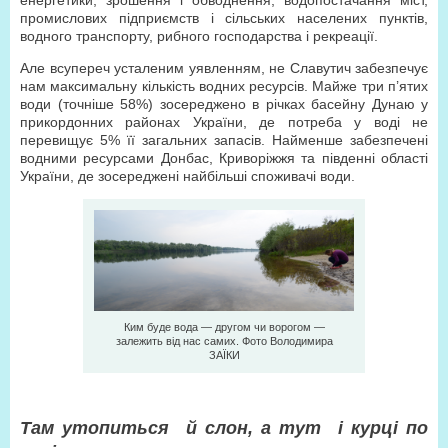
енергетики, зрошення і обводнення, водопостачання міст,
промислових підприємств і сільських населених пунктів,
водного транспорту, рибного господарства і рекреації.
Але всупереч усталеним уявленням, не Славутич забезпечує
нам максимальну кількість водних ресурсів. Майже три п’ятих
води (точніше 58%) зосереджено в річках басейну Дунаю у
прикордонних районах України, де потреба у воді не
перевищує 5% її загальних запасів. Найменше забезпечені
водними ресурсами Донбас, Криворіжжя та південні області
України, де зосереджені найбільші споживачі води.
Ким буде вода — другом чи ворогом —
залежить від нас самих. Фото Володимира
ЗAЇКИ
Там утопиться й слон, а тут і курці по