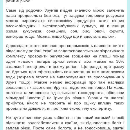
режимі річок.
Саме від родючих ∂рунтів півдня значною мірою залежить
наша продовольча безпека, тут завдяки тепловим ресурсам
можна вирощувати високоякісну продукцію таких цінних
високоліквідних і високоприбуткових культур, як пшениця
озима, кукурудза, соняшник, соя, рис, овочі, фрукти,
виноград тощо. Можна, якщо буде ще й вдосталь вологи.
Держводагентство заявляє про спроможність наявного нині в
південному регіоні України водогосподарсько-меліоративного
комплексу проводити регулярне зрошення на площі понад
один мільйон гектарів орних земель, або майже на 30%
загальної площі ріллі в цьому регіоні. Щоправда, при цьому
не йдеться про ефективність використання цим комплексом
води (зокрема втрати на випаровування та просочування у
∂рунт тощо). Майже немає інформації про такі наслідки
зрошення, як засолення ∂рунтів, підтоплення тощо. На жаль,
політики та чиновники від сільського господарства, обіцяючи
мільярдні інвестиції на іригацію півдня України та шалені
прибутки, нічого не говорять ні про оцінку впливу таких
проектів на довкілля, ні про їхню екологічну експертизу.
Не чути з чиновницьких кабінетів і про такий вагомий спосіб
підвищити водозабезпечення країни, як відновлення боліт і
заплав річок. Проте саме болота, а не водосховища, здатні