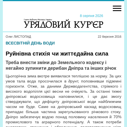
8 серпня 2026
Олег ЛИСТОПАД
22 березня 2016
ВСЕСВІТНІЙ ДЕНЬ ВОДИ
Руйнівна стихія чи життєдайна сила
Треба внести зміни до Земельного кодексу і
негайно зупинити дерибан Дніпра та інших річок
Цьогорічна зима вкотре виявилася теплішою за норму. За цих
умов тала вода просочилася в ∂рунт, поповнивши підземні
горизонти. Отже, за даними Держводагентства, стрімкого і
високого водопілля цієї весни не очікують. За останні тижні
дніпровські водосховища наповнилися, і це дає змогу
стверджувати, що дефіциту дніпровської води найближчим
часом не буде. Саме на дніпровський каскад водосховищ
припадає більша частина зарегульованого річкового стоку.
Дніпро забезпечує водою понад половину населення й 70%
промислового та аграрного потенціалу. А також потреби