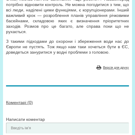
потрібно відновити контроль. Не можна погодитися з тим, що
всі люди, наділені цими функціями, є корупціонерами. Інший
важливий крок — розроблення планів управління річковими
басейнами, складовою яких є визначення пріоритетних
заходів. Розмов про це багато, але справа поки що не
рухається.
З такими підходами до охорони і збереження води нас до
Європи не пустять. Тож якщо нам таки хочеться бути в ЄС,
доведеться зануритися у водні проблеми з головою.
Версія для друку
Коментарі (0)
Написати коментар