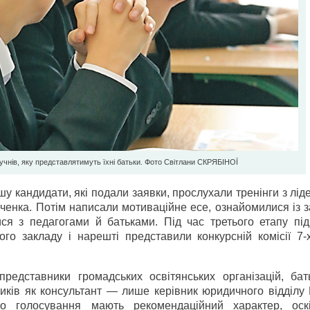
 учнів, яку представлятимуть їхні батьки. Фото Світлани СКРЯБІНОЇ
шу кандидати, які подали заявки, прослухали тренінги з лід
рінченка. Потім написали мотиваційне есе, ознайомилися із 
ся з педагогами й батьками. Під час третього етапу під
ого закладу і нарешті представили конкурсній комісії 7-
представники громадських освітянських організацій, бать
вників як консультант — лише керівник юридичного відділу 
кого голосування мають рекомендаційний характер, оск