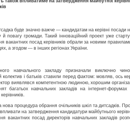
ть також впливатиме на затвердження майбутніх керівн
ків
тсадка буде значно важче — кандидатам на керівні посади 
 й повагу громади. Такий інноваційний проект уже старту
ння вакантних посад керівників обрали за новими правилам
х, а згодом — в інших регіонах України.
ного навчального закладу призначали виключно чин
ий колектив і батьків ставили перед фактом: мовляв, ось к
ектор виявлявся компетентною людиною, хорошим організа
нят багатьох навчальних закладів на інтернет-форумах 
 керівників.
а нова процедура обрання очільників шкіл та дитсадків. П
і впливати на затвердження кандидатури майбутнього керівн
ння вакантних посад директорів навчальних закладів розп