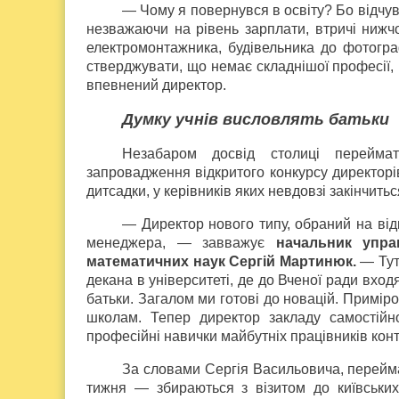
— Чому я повернувся в освіту? Бо відчу
незважаючи на рівень зарплати, втричі нижчо
електромонтажника, будівельника до фотограф
стверджувати, що немає складнішої професії,
впевнений директор.
Думку учнів висловлять батьки
Незабаром досвід столиці переймат
запровадження відкритого конкурсу директорів
дитсадки, у керівників яких невдовзі закінчитьс
— Директор нового типу, обраний на відк
менеджера, — завважує
начальник упра
математичних наук Сергій Мартинюк.
— Тут
декана в університеті, де до Вченої ради входя
батьки. Загалом ми готові до новацій. Примір
школам. Тепер директор закладу самостійно
професійні навички майбутніх працівників конт
За словами Сергія Васильовича, перейма
тижня — збираються з візитом до київських 