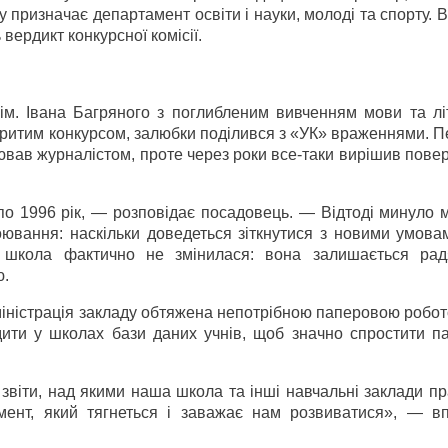
 призначає департамент освіти і науки, молоді та спорту. 
ердикт конкурсної комісії.
ім. Івана Багряного з поглибленим вивченням мови та лі
критим конкурсом, залюбки поділився з «УК» враженнями. П
ював журналістом, проте через роки все-таки вирішив пове
по 1996 рік, — розповідає посадовець. — Відтоді минуло 
оювання: наскільки доведеться зіткнутися з новими умова
 школа фактично не змінилася: вона залишається рад
ю.
дміністрація закладу обтяжена непотрібною паперовою робо
ити у школах бази даних учнів, щоб значно спростити п
 звіти, над якими наша школа та інші навчальні заклади 
мент, який тягнеться і заважає нам розвиватися», — в