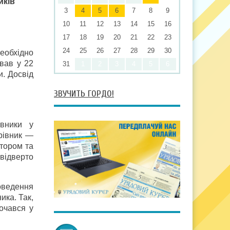
иків
3
4
5
6
7
8
9
10
11
12
13
14
15
16
17
18
19
20
21
22
23
24
25
26
27
28
29
30
необхідно
вав у 22
31
1
2
3
4
5
6
и. Досвід
ЗВУЧИТЬ ГОРДО!
овники у
ерівник —
тором та
відверто
роведення
ика. Так,
очався у