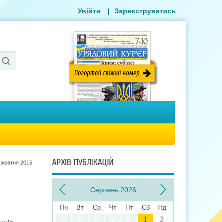
Увійти
|
Зареєструватись
АРХІВ ПУБЛІКАЦІЙ
 жовтня 2015
Серпень 2026
Пн
Вт
Ср
Чт
Пт
Сб
Нд
27
28
29
30
31
1
2