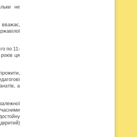
ільки не
н вважає,
ржавілої
го по 11-
 років ця
прожити,
дагогові
натів, а
залежної
учасними
достойну
ідкритий)