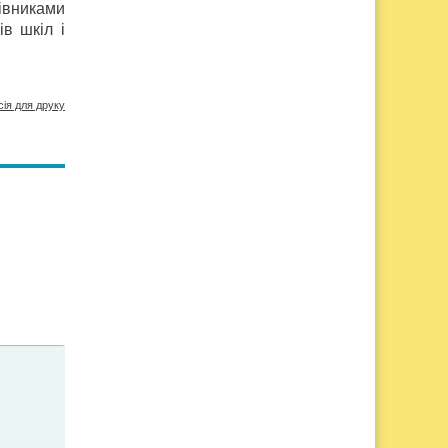
рівниками
в шкіл і
сія для друку