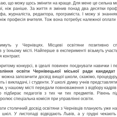
ваю, що можу щось змінити на краще. Для мене це сильна м
ї, ніж раніше. За життя я змінив понад два десятки проф
а, журналіста, редактора, програміста. І можу зі знання
 ніж професія вчителя. Тож вона потребує належної оплати
имуть у Чернівцях. Місцеві освітяни позитивно сп
 у їхньому місті. Найперше в експерименті візьмуть участ
я контракт.
ритому конкурсі, в ідеалі повинен поєднувати навички і пе
вління освіти Чернівецької міської ради кандидат 
 можна запозичити досвід вищої школи, скажімо, процедуру
ть і викладачі, і студенти. У школі думку учнів представляти
ом, у нашому місті передали повноваження з відбору кадрів
 підбирає педагогів з тих чи тих предметів. Рівень під
ролює спеціальна комісія при управлінні освіти.
ти столичний досвід освітяни з Чернівців планують уже н
шкіл. У листопаді відвідають Львів, а у грудні чекають 