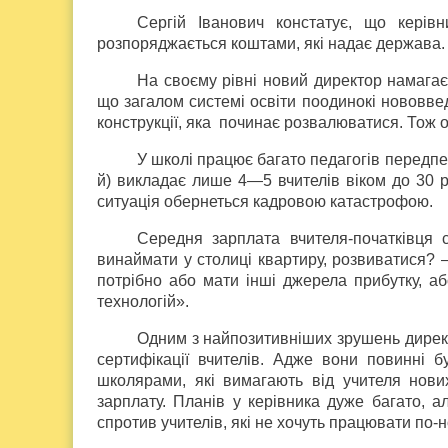
Сергій Іванович констатує, що керів
розпоряджається коштами, які надає держава.
На своєму рівні новий директор намагаєт
що загалом системі освіти поодинокі нововв
конструкції, яка починає розвалюватися. Тож ос
У школі працює багато педагогів передпенс
й) викладає лише 4—5 вчителів віком до 30 р
ситуація обернеться кадровою катастрофою.
Середня зарплата вчителя-початківця 
винаймати у столиці квартиру, розвиватися? 
потрібно або мати інші джерела прибутку, 
технологій».
Одним з найпозитивніших зрушень директ
сертифікації вчителів. Адже вони повинні 
школярами, які вимагають від учителя нови
зарплату. Планів у керівника дуже багато, а
спротив учителів, які не хочуть працювати по-