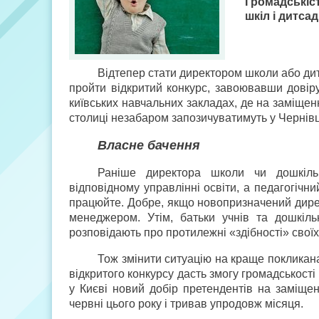
Громадськіс
шкіл і дитсад
Відтепер стати директором школи або ди
пройти відкритий конкурс, завоювавши довіру
київських навчальних закладах, де на заміще
столиці незабаром запозичуватимуть у Чернівця
Власне бачення
Раніше директора школи чи дошкіль
відповідному управлінні освіти, а педагогічн
працюйте. Добре, якщо новопризначений дир
менеджером. Утім, батьки учнів та дошкіль
розповідають про протилежні «здібності» своїх
Тож змінити ситуацію на краще покликан
відкритого конкурсу дасть змогу громадськост
у Києві новий добір претендентів на заміще
червні цього року і тривав упродовж місяця.