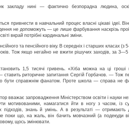
ник закладу нині — фактично безпорадна людина, оск
ься привнести в навчальний процес власні цікаві ідеї. Ві
едення не допоможуть — це лише фарбування наскрізь проі
віті вкрай потрібні кардинальні зміни.
ійного та пенсійного віку. В середніх і старших класах (з 5-
оків. Тож якщо негайно не вжити рішучих заходів, за 3—5
становить 1,5 тисячі гривень. «Хіба можна на ці гроші 
— ставить риторичне запитання Сергій Горбачов. — Тож пе
або бути справжнім фанатом. Проте школа — справа не фа
ор вважає запровадження Міністерством освіти і науки не
бути мотивованими, намагатися йти в ногу з часом, із с
х підходів, знань й умінь. А в результаті — отримають 
ле поки що, на жаль, він бачить мовчазний (а подекуди в
новому, щось змінювати.