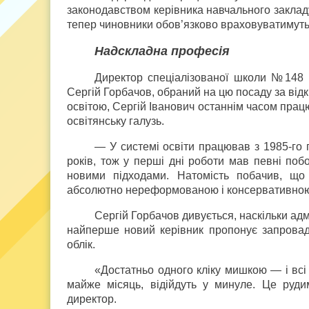
законодавством керівника навчального закладу
тепер чиновники обов’язково враховуватимуть в
Надскладна професія
Директор спеціалізованої школи №148 
Сергій Горбачов, обраний на цю посаду за від
освітою, Сергій Іванович останнім часом прац
освітянську галузь.
— У системі освіти працював з 1985-го 
років, тож у перші дні роботи мав певні поб
новими підходами. Натомість побачив, що
абсолютно нереформованою і консервативно
Сергій Горбачов дивується, наскільки а
найперше новий керівник пропонує запровад
облік.
«Достатньо одного кліку мишкою — і всі
майже місяць, відійдуть у минуле. Це руди
директор.