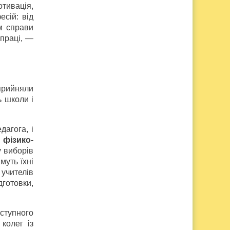
отивація,
есій: від
м справи
 праці, —
рийняли
ь школи і
дагога, і
фізико-
 виборів
муть їхні
 учителів
готовки,
аступного
колег із