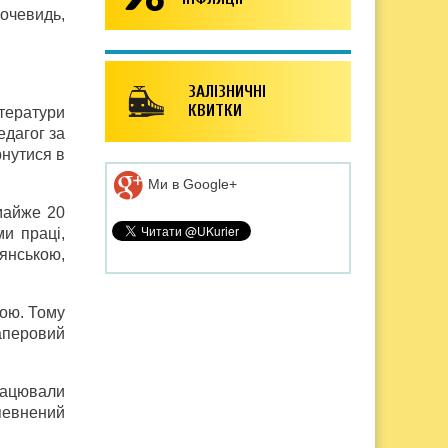
Вочевидь,
ЗАЛІЗНИЧНІ
КВИТКИ
тератури
едагог за
рнутися в
Ми в Google+
майже 20
ми праці,
янською,
тою. Тому
аперовий
працювали
певнений