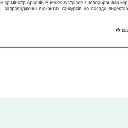
ем’єр-міністр Арсеній Яценюк зустрівся з новообраними ке
а запровадженні відкритих конкурсів на посади директорі
Вер