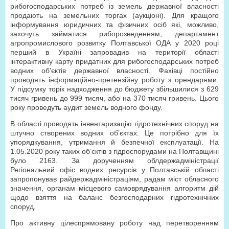
рибогосподарських потреб із земель державної власності
продають на земельних торгах (аукціоні). Для кращого
інформування юридичних та фізичних осіб які, можливо,
захочуть займатися риборозведенням, департамент
агропромислового розвитку Полтавської ОДА у 2020 році
перший в Україні запровадив на території області
інтерактивну карту придатних для рибогосподарських потреб
водних об’єктів державної власності. Фахівці постійно
проводять інформаційно-претензійну роботу з орендарями.
У підсумку торік надходження до бюджету збільшилися з 629
тисяч гривень до 999 тисяч, або на 370 тисяч гривень. Цього
року проведуть аудит земель водного фонду.
В області проводять інвентаризацію гідротехнічних споруд на
штучно створених водних об’єктах. Це потрібно для їх
упорядкування, утримання й безпечної експлуатації. На
1.05.2020 року таких об’єктів з гідроспорудами на Полтавщині
було 2163. За дорученням облдержадміністрації
Регіональний офіс водних ресурсів у Полтавській області
запропонував райдержадміністраціям, радам міст обласного
значення, органам місцевого самоврядування алгоритм дій
щодо взяття на баланс безгосподарних гідротехнічних
споруд.
Про активну цілеспрямовану роботу над перетворенням