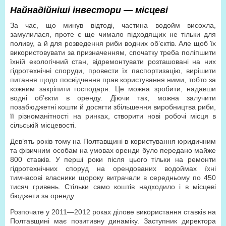
Найнадійніші інвестори — місцеві
За час, що минув відтоді, частина водойм висохла,
замулилася, проте є ще чимало підходящих не тільки для
поливу, а й для розведення риби водних об’єктів. Але щоб їх
використовувати за призначенням, спочатку треба поліпшити
їхній екологічний стан, відремонтувати розташовані на них
гідротехнічні споруди, провести їх паспортизацію, вирішити
питання щодо посвідчення прав користування ними, тобто за
кожним закріпити господаря. Це можна зробити, надавши
водні об’єкти в оренду. Діючи так, можна залучити
позабюджетні кошти й досягти збільшення виробництва риби,
її різноманітності на ринках, створити нові робочі місця в
сільській місцевості.
Дев’ять років тому на Полтавщині в користування юридичним
та фізичним особам на умовах оренди було передано майже
800 ставків. У перші роки після цього тільки на ремонти
гідротехнічних споруд на орендованих водоймах їхні
тимчасові власники щороку витрачали в середньому по 450
тисяч гривень. Стільки само коштів надходило і в місцеві
бюджети за оренду.
Розпочате у 2011—2012 роках ділове використання ставків на
Полтавщині має позитивну динаміку. Заступник директора