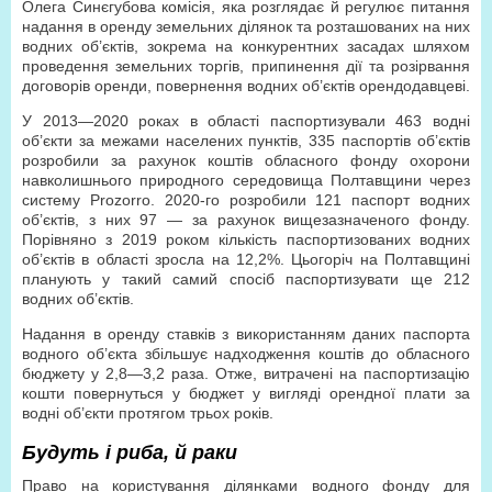
Олега Синєгубова комісія, яка розглядає й регулює питання
надання в оренду земельних ділянок та розташованих на них
водних об’єктів, зокрема на конкурентних засадах шляхом
проведення земельних торгів, припинення дії та розірвання
договорів оренди, повернення водних об’єктів орендодавцеві.
У 2013—2020 роках в області паспортизували 463 водні
об’єкти за межами населених пунктів, 335 паспортів об’єктів
розробили за рахунок коштів обласного фонду охорони
навколишнього природного середовища Полтавщини через
систему Prozorro. 2020-го розробили 121 паспорт водних
об’єктів, з них 97 — за рахунок вищезазначеного фонду.
Порівняно з 2019 роком кількість паспортизованих водних
об’єктів в області зросла на 12,2%. Цьогоріч на Полтавщині
планують у такий самий спосіб паспортизувати ще 212
водних об’єктів.
Надання в оренду ставків з використанням даних паспорта
водного об’єкта збільшує надходження коштів до обласного
бюджету у 2,8—3,2 раза. Отже, витрачені на паспортизацію
кошти повернуться у бюджет у вигляді орендної плати за
водні об’єкти протягом трьох років.
Будуть і риба, й раки
Право на користування ділянками водного фонду для