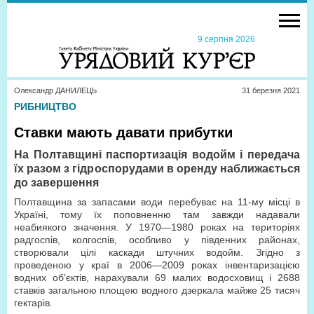
9 серпня 2026
Олександр ДАНИЛЕЦЬ
31 березня 2021
РИБНИЦТВО
Ставки мають давати прибутки
На Полтавщині паспортизація водойм і передача
їх разом з гідроспорудами в оренду наближається
до завершення
Полтавщина за запасами води перебуває на 11-му місці в
Україні, тому їх поповненню там завжди надавали
неабиякого значення. У 1970—1980 роках на територіях
радгоспів, колгоспів, особливо у південних районах,
створювали цілі каскади штучних водойм. Згідно з
проведеною у краї в 2006—2009 роках інвентаризацією
водних об’єктів, нарахували 69 малих водосховищ і 2688
ставків загальною площею водного дзеркала майже 25 тисяч
гектарів.