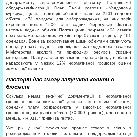
департаменту агропромислового розвитку Полтавської
облдержадміністрації Олег Палій розповів «Урядовому
кур’єру», що на території області з наявних 2331 водного
об’єкта 1474 придатні для риборозведення, на них торік
вирощено понад 1500 тонн водних біоресурсів. Значна
частина водних об’єктів Полтавщини, зокрема 468 ставків
поза межами населених пунктів, перебувають в оренді у 401
орендаря. Вони за користування цими об’єктами сплачують
орендну плату згідно з відповідною затвердженою наказом
Міністерства екології та природних ресурсів України
методикою. Плату за оренду земель водного фонду в області
нараховують у межах 12% нормативної грошової оцінки
земельної ділянки.
Паспорт дає змогу залучати кошти в
бюджет
Оскільки немає технічної документації з нормативної
грошової оцінки земельної ділянки під водним об’єктом,
орендну плату розраховують у відсотках нормативної
грошової оцінки ріллі в області (30 390 гривень), але вона не
менша, ніж 911,7 гривні за гектар.
Уже рік у краї ефективно працює створена згідно з
розпорядженням голови Полтавської облдержадміністрації