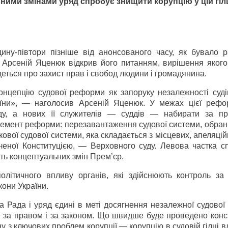
ими змінами уряд спробує знищити корупцію у цій гіл
ину-півтори пізніше від анонсованого часу, як бувало р
 Арсеній Яценюк відкрив його питанням, вирішення якого 
деться про захист прав і свобод людини і громадянина.
Концепцію судової реформи як запоруку незалежності суді
їни», — наголосив Арсеній Яценюк. У межах цієї рефо
іду, а нових її служителів — суддів — набирати за п
лемент реформи: перезавантаження судової системи, обран
ової судової системи, яка складається з місцевих, апеляцій
наченої Конституцією, — Верховного суду. Левова частка 
ть концептуальних змін Прем’єр.
ітичного впливу органів, які здійснюють контроль за
кони України.
 Рада і уряд єдині в меті досягнення незалежної судової
 за правом і за законом. Що швидше буде проведено конст
ну з ключових проблем корупції — корупцію в судовій гілці 