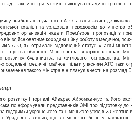
осад. Такі міністри можуть виконувати адміністративні, п
ичну реабілітацію учасників АТО та їхній захист державою.
тської коаліції та урядовців, передовсім до міністра о
урядових організацій надати Прем’єрові пропозиції з при
о він здійснюватиме координаційну роботу з медичної, псих
сників АТО, які отримали відповідний статус. «Такий мініст
ністерства оборони, Міністерства внутрішніх справ, Міні
о розвитку, будівництва та житлового господарства, Міні
ю соціальні, медичні, майнові пільги учасники АТО таки о
значення такого міністра він планує внести на розгляд В
иції
ого розвитку і торгівлі Айварас Абромавичус та його зас
ська поінформували представників ЗМІ про підготовку до 
 за підтримки українського та німецького урядів 23 жовтня в
їн. Урядовець заявив, що в німецького бізнесу найбільше