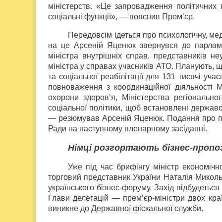
міністерств. «Це запровадження політичних п
соціальні функції», — пояснив Прем’єр.
Передовсім ідеться про психологічну, мед
на це Арсеній Яценюк звернувся до парламен
міністра внутрішніх справ, представників не
міністра у справах учасників АТО. Планують, щ
та соціальної реабілітації для 131 тисячі уча
повноваження з координаційної діяльності Мі
охорони здоров’я, Міністерства регіональног
соціальної політики, щоб встановлені державо
— резюмував Арсеній Яценюк. Подання про при
Ради на наступному пленарному засіданні.
Німці розгортають бізнес-пропоз
Уже під час брифінгу міністр економічн
торговий представник України Наталія Миколь
українського бізнес-форуму. Захід відбудеться
Глави делегацій — прем’єр-міністри двох кра
виникне до Державної фіскальної служби.