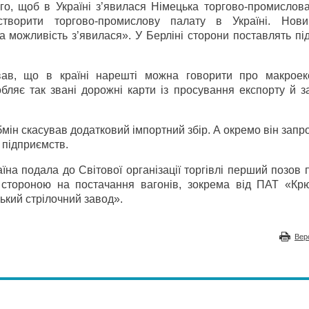
го, щоб в Україні з’явилася Німецька торгово-промислова
створити торгово-промислову палату в Україні. Нов
а можливість з’явилася». У Берліні сторони поставлять пі
ав, що в країні нарешті можна говорити про макроек
робляє так звані дорожні карти із просування експорту й 
абмін скасував додатковий імпортний збір. А окремо він зап
 підприємств.
їна подала до Світової організації торгівлі перший позов
стороною на постачання вагонів, зокрема від ПАТ «Крю
ький стрілочний завод».
Вер