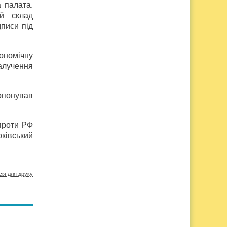
 палата.
ий склад
дписи під
ономічну
залучення
ропонував
 проти РФ
ківський
сія для друку