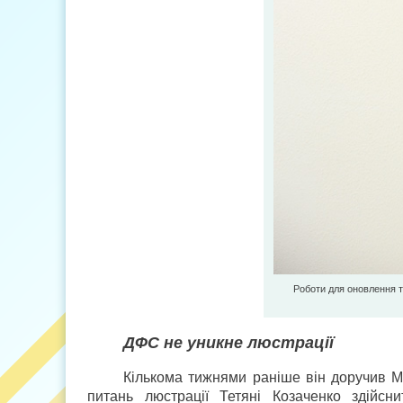
Роботи для оновлення т
ДФС не уникне люстрації
Кількома тижнями раніше він доручив Мі
питань люстрації Тетяні Козаченко здійсн