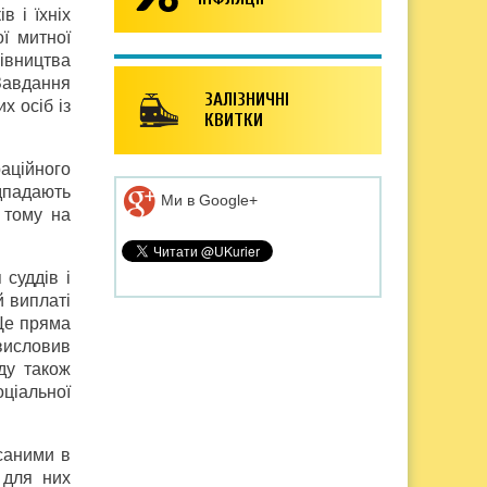
в і їхніх
ої митної
рівництва
Завдання
ЗАЛІЗНИЧНІ
х осіб із
КВИТКИ
аційного
ідпадають
Ми в Google+
 тому на
суддів і
й виплаті
 Це пряма
висловив
ду також
ціальної
саними в
 для них