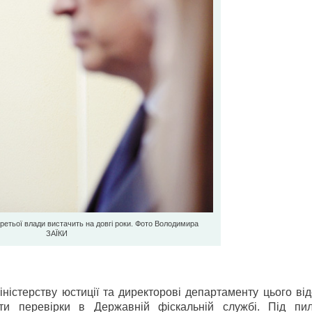
ретьої влади вистачить на довгі роки. Фото Володимира
ЗАЇКИ
ністерству юстиції та директорові департаменту цього ві
ити перевірки в Державній фіскальній службі. Під пи