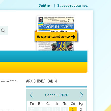
Увійти
|
Зареєструватись
АРХІВ ПУБЛІКАЦІЙ
 жовтня 2015
Серпень 2026
Пн
Вт
Ср
Чт
Пт
Сб
Нд
27
28
29
30
31
1
2