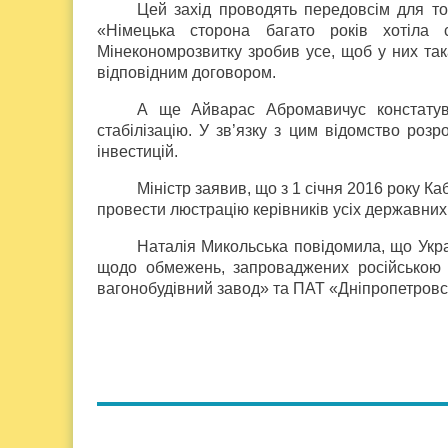
Цей захід проводять передовсім для то
«Німецька сторона багато років хотіла 
Мінекономрозвитку зробив усе, щоб у них так
відповідним договором.
А ще Айварас Абромавичус констатув
стабілізацію. У зв’язку з цим відомство роз
інвестицій.
Міністр заявив, що з 1 січня 2016 року К
провести люстрацію керівників усіх державних
Наталія Микольська повідомила, що Укра
щодо обмежень, запроваджених російською 
вагонобудівний завод» та ПАТ «Дніпропетровс