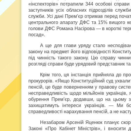
«інспекторів» потрапили 344 особові справи 
заступників усіх обласних підрозділів служб
служби. Усі дані Прем’єр отримав перед поча
центрального апарату ДФС та 15% вищого ке
голови ДФС Романа Насірова — в короткі терм
посад».
А ще для глави уряду стало несподіва
закону на предмет його відповідності Конститу
під чинність такого закону. Цю справу чинн
розгляді справи буде урядовий представник та
Крім того, ця інстанція прийняла до пр
прокурорів. «Якщо Конституційний суд ухвали
пенсій, це буде поверненням у правову систе
несправедливість щодо мільйонів українців,
обурення Прем’єр, додавши, що на цьому за
захищатимуть інтереси українців. — Ми б
справедливості нарахування пенсій, а не насту
Незабаром Арсеній Яценюк планує скор
Законі «Про Кабінет Міністрів», і вносити