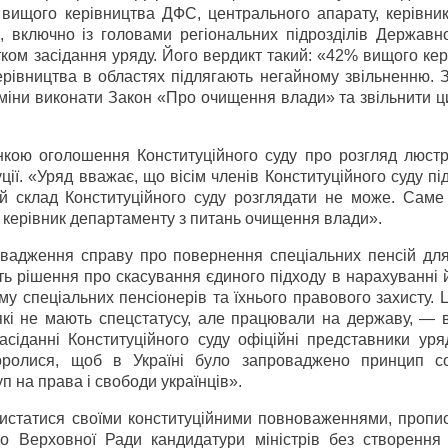
вищого керівництва ДФС, центрального апарату, керівникі
и, включно із головами регіональних підрозділів Державн
тком засідання уряду. Його вердикт такий: «42% вищого ке
рівництва в областях підлягають негайному звільненню. 
іни виконати Закон «Про очищення влади» та звільнити ци
нкою оголошення Конституційного суду про розгляд люстр
ції. «Уряд вважає, що вісім членів Конституційного суду п
ий склад Конституційного суду розглядати не може. Саме
 керівник департаменту з питань очищення влади».
овадження справу про повернення спеціальних пенсій для 
ть рішення про скасування єдиного підходу в нарахуванні 
му спеціальних пенсіонерів та їхнього правового захисту.
 які не мають спецстатусу, але працювали на державу, — 
сіданні Конституційного суду офіційні представники уря
оролися, щоб в Україні було запроваджено принцип со
п на права і свободи українців».
истатися своїми конституційними повноваженнями, пропи
 до Верховної Ради кандидатури міністрів без створення