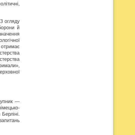
олітичні,
 З огляду
борони й
значення
ологічної
р отримає
стерства
стерства
тримали»,
ерховної
тупник —
німецько-
 Берліні.
 запитань