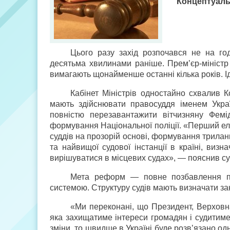
Концептуальн
Цього разу захід розпочався не на год
десятьма хвилинами раніше. Прем’єр-міністр
вимагають щонайменше останні кілька років. І
Кабінет Міністрів одностайно схвалив 
мають здійснювати правосуддя іменем Укра
повністю перезавантажити вітчизняну Фем
формування Національної поліції. «Перший е
суддів на прозорій основі, формування триланк
та найвищої судової інстанції в країні, виз
вирішуватися в місцевих судах», — пояснив су
Мета реформ — повне позбавлення пол
системою. Структуру судів мають визначати за
«Ми переконані, що Президент, Верховна
яка захищатиме інтереси громадян і судитиме
зміни, то швидше в Україні буде розв’язано од