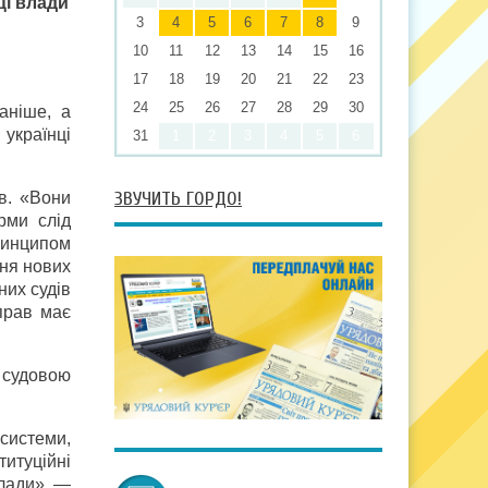
ці влади
3
4
5
6
7
8
9
10
11
12
13
14
15
16
17
18
19
20
21
22
23
24
25
26
27
28
29
30
аніше, а
українці
31
1
2
3
4
5
6
ЗВУЧИТЬ ГОРДО!
в. «Вони
рми слід
ринципом
ня нових
них судів
справ має
 судовою
 системи,
итуційні
влади», —