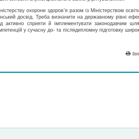
ністерству охорони здоров’я разом із Міністерством освіт
їнський досвід. Треба визначити на державному рівні ефе
ід активно сприяти й імплементувати законодавчим шля
мпетенцій у сучасну до- та післядипломну підготовку широ
Вер