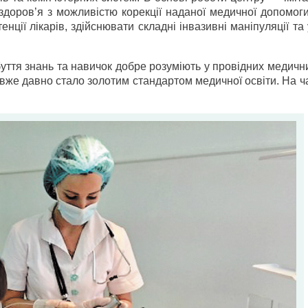
 здоров’я з можливістю корекції наданої медичної допомог
енції лікарів, здійснювати складні інвазивні маніпуляції та
буття знань та навичок добре розуміють у провідних медич
же давно стало золотим стандартом медичної освіти. На ча