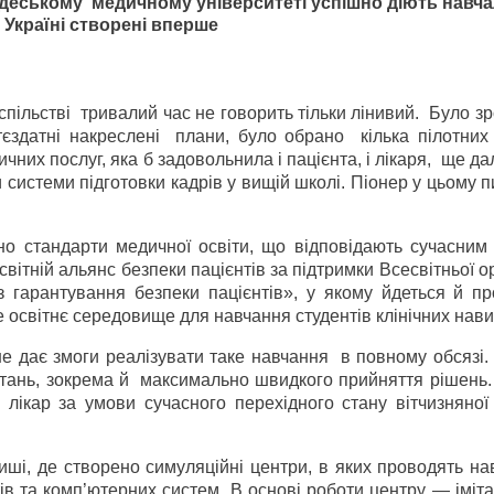
Одеському
медичному університеті успішно діють навча
в Україні створені вперше
пільстві тривалий час не говорить тільки лінивий. Було з
тєздатні накреслені плани, було обрано кілька пілотних 
чних послуг, яка б задовольнила і пацієнта, і лікаря, ще да
истеми підготовки кадрів у вищій школі. Піонер у цьому 
ено стандарти медичної освіти, що відповідають сучасним
світній альянс безпеки пацієнтів за підтримки Всесвітньої ор
з гарантування безпеки пацієнтів», у якому йдеться й пр
е освітнє середовище для навчання студентів клінічних нави
не дає змоги реалізувати таке навчання в повному обсязі
тань, зокрема й максимально швидкого прийняття рішень.
 лікар за умови сучасного перехідного стану вітчизняної
ші, де створено симуляційні центри, в яких проводять на
в та комп’ютерних систем. В основі роботи центру — іміта