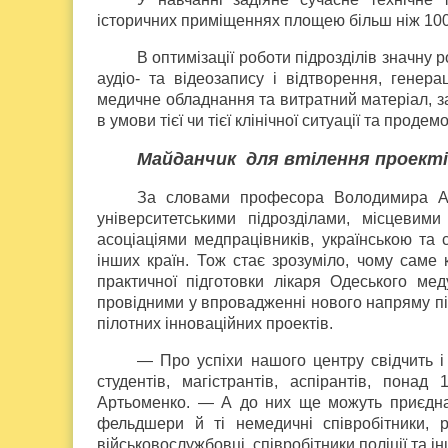
історичних приміщеннях площею більш ніж 100
В оптимізації роботи підрозділів значну 
аудіо- та відеозапису і відтворення, генера
медичне обладнання та витратний матеріал, з
в умови тієї чи тієї клінічної ситуації та прод
Майданчик для втілення проект
За словами професора Володимира Ар
університетськими підрозділами, місцевим
асоціаціями медпрацівників, українською та 
інших країн. Тож стає зрозуміло, чому саме
практичної підготовки лікаря Одеського ме
провідними у впровадженні нового напряму пі
пілотних інноваційних проектів.
— Про успіхи нашого центру свідчить 
студентів, магістрантів, аспірантів, понад
Артьоменко. — А до них ще можуть приєднати
фельдшери й ті немедичні співробітники,
військовослужбовці, співробітники поліції та і