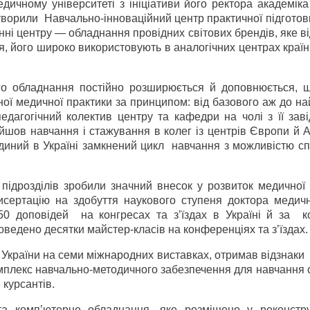
дичному університеті з ініціативи його ректора академік
творили Навчально-інноваційний центр практичної підготов
ні центру — обладнання провідних світових брендів, яке в
 його широко використовують в аналогічних центрах країн
ного обладнання постійно розширюється й доповнюється, 
ої медичної практики за принципом: від базового аж до н
педагогічний колектив центру та кафедри на чолі з її за
в навчання і стажування в колег із центрів Європи й А
диний в Україні замкнений цикл навчання з можливістю сп
підрозділів зробили значний внесок у розвиток медичної 
исертацію на здобуття наукового ступеня доктора медичн
50 доповідей на конгресах та з’їздах в Україні й за к
роведено десятки майстер-класів на конференціях та з’їздах.
 України на семи міжнародних виставках, отримав відзнаки
омплекс навчально-методичного забезпечення для навчання 
 курсантів.
 та комп’ютерне обладнання, яке розміщено у реконстр