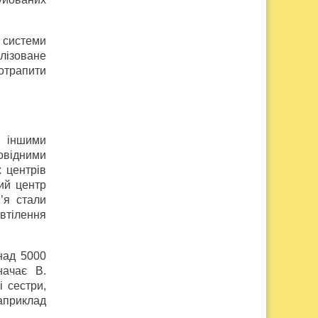
, системи
алізоване
потрапити
з іншими
овідними
 центрів
ий центр
’я стали
 втілення
над 5000
начає В.
 сестри,
априклад