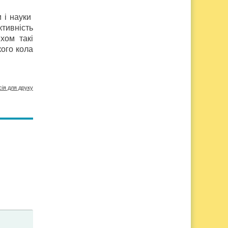
и і науки
ктивність
хом такі
кого кола
сія для друку