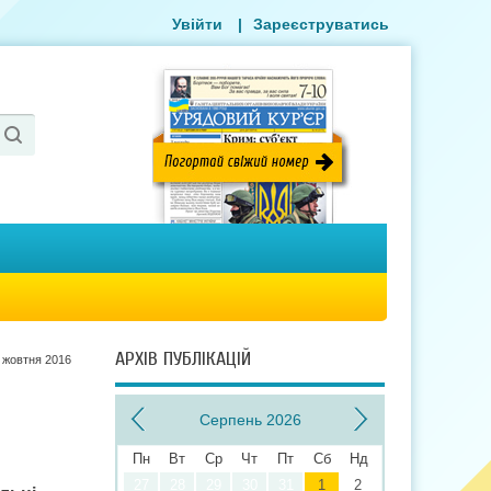
Увійти
|
Зареєструватись
АРХІВ ПУБЛІКАЦІЙ
 жовтня 2016
Серпень 2026
Пн
Вт
Ср
Чт
Пт
Сб
Нд
27
28
29
30
31
1
2