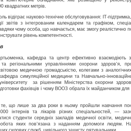
0 квадратних метрів.
роль відіграє науково-технічне обслуговування: ІТ-підтримка
ції звітів з інтегрованим календарем та графіком, спеці
авдяки чому особа, що навчається, має змогу реалістично 
емонструвати рівень компетентності.
ів
тьоменка, кафедра та центр ефективно взаємодіють 
и та регіональними управліннями охорони здоров’я, пр
світовою медичною громадськістю, колегами з аналогічних
 кафедра симуляційної медицини та Навчально-інноваційн
дуніверситету за рішенням Міністерства охорони здоров
дготовки фахівців і чому ВООЗ обрала їх майданчиком для
і те, що лише за два роки в ньому пройшли навчання по
 1000 інтернів та лікарів різних спеціальностей, — заз
ся студенти середніх закладів медичної освіти, медичні
 робота яких пов’язана з наданням допомоги людям. Н
нших силових служб, цивільного захисту, рятувальники.