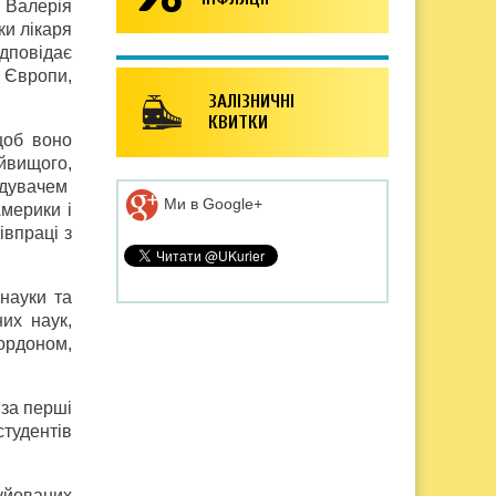
а Валерія
ки лікаря
ідповідає
 Європи,
ЗАЛІЗНИЧНІ
КВИТКИ
щоб воно
айвищого,
відувачем
Ми в Google+
мерики і
івпраці з
науки та
их наук,
ордоном,
 за перші
студентів
уйованих