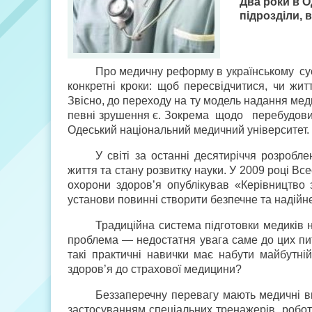
Два роки в 
підрозділи, 
Про медичну реформу в українському сус
конкретні кроки: щоб пересвідчитися, чи жит
Звісно, до переходу на ту модель надання меди
певні зрушення є. Зокрема щодо перебудови с
Одеський національний медичний університет.
У світі за останні десятиріччя розробл
життя та стану розвитку науки. У 2009 році Все
охорони здоров’я опублікував «Керівництво 
установи повинні створити безпечне та надійн
Традиційна система підготовки медиків 
проблема — недостатня увага саме до цих пи
такі практичні навички має набути майбутній
здоров’я до страхової медицини?
Беззаперечну перевагу мають медичні ви
застосуванням спеціальних тренажерів, роботі