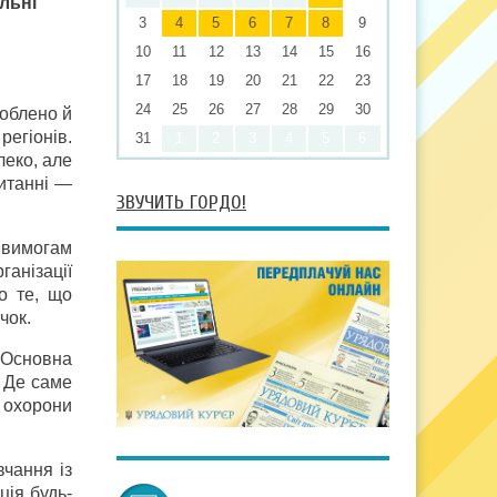
льні
3
4
5
6
7
8
9
10
11
12
13
14
15
16
17
18
19
20
21
22
23
24
25
26
27
28
29
30
роблено й
регіонів.
31
1
2
3
4
5
6
леко, але
питанні —
ЗВУЧИТЬ ГОРДО!
 вимогам
ганізації
о те, що
чок.
. Основна
 Де саме
 охорони
вчання із
ція будь-