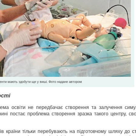
уденти мають здобути ще у виші. Фото надане автором
ості
тема освіти не передбачає створення та залучення симу
ині постає проблема створення зразка такого центру, сво
в країни тільки перебувають на підготовчому шляху до с