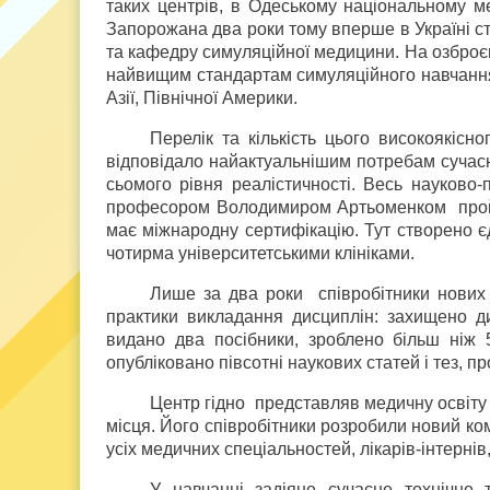
таких центрів, в Одеському національному ме
Запорожана два роки тому вперше в Україні с
та кафедру симуляційної медицини. На озброєн
найвищим стандартам симуляційного навчання,
Азії, Північної Америки.
Перелік та кількість цього високоякіс
відповідало найактуальнішим потребам сучасн
сьомого рівня реалістичності. Весь науково-
професором Володимиром Артьоменком пройшо
має міжнародну сертифікацію. Тут створено є
чотирма університетськими клініками.
Лише за два роки співробітники нових 
практики викладання дисциплін: захищено д
видано два посібники, зроблено більш ніж 
опубліковано півсотні наукових статей і тез, п
Центр гідно представляв медичну освіту
місця. Його співробітники розробили новий к
усіх медичних спеціальностей, лікарів-інтернів,
У навчанні задіяне сучасне технічне