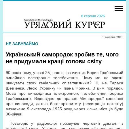
8 серпня 2026
3 жовтня 2015
НЕ ЗАБУВАЙМО
Український самородок зробив те, чого
не придумали кращі голови світу
90 років тому, у свої 25, наш співвітчизник Борис Грабовський
винайшов електронне телебачення. Чому ми не здатні
шанувати своїх геніальних співвітчизників? Ні, не Тараса
Шевченка, Лесю Українку чи Івана Франка. З цим порядок.
Мова про винахідника електронного телебачення Бориса
Грабовського. Відповідно до правил Міжнародної конвенції
про винаходи, датою його пріоритету (реєстрація патенту)
визначено 9 листопада 1925 року, через кілька місяців буде
90-річчя!
Позаторік у радіоефірі прозвучав черговий диктант з
української мови. У тексті, що мав назву «Піонер на ниві