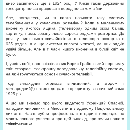
диво засвітилось ще в 1924 році. У Києві такий державний
телецентр почав працювати перед початком війни.
Але, погодьтесь, чи ж варто називати таку систему
телебаченням у сучасному розумінні? Коли в маленькому
віконечку якогось ящика (телевізора) одним оком бачиш
картинку, намальовану лише сорока рядками розгортки. До
речі, у нинішнього звичайнісінького телевізора розгортка в
625 рядків, а є ще системи високої чіткості, де цих рядків
удвічі більше. Але в ті часи іншого віконечка в білий світ не
було.
І, уявіть собі, наш співвітчизник Борис Грабовський першим у
світі створює електронну передавальну телевізійну систему,
на якій грунтуються основи сучасної телевізії.
Тоді винахідник отримав вітчизняний, а згодом і
міжнародний(!) патент, де датою пріоритету зазначений саме
1925 рік.
А що ми знаємо про цього видатного Українця? Спасибі,
нагадали чиновники із Міносвіти в згаданому Національному
диктанті. Навіть зубри-професіонали в царині телерадіо не
мають повного уявлення про цей винахід, про велич нашого
співвітчизника.