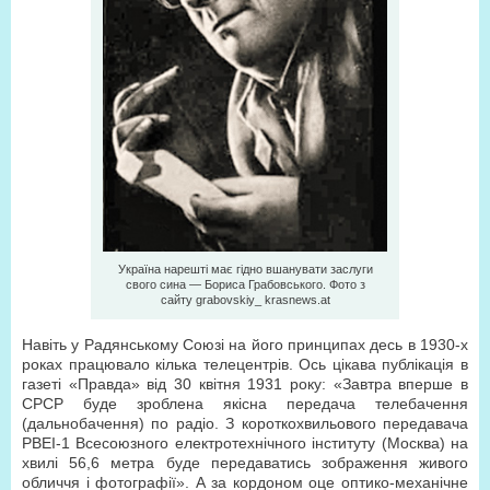
Україна нарешті має гідно вшанувати заслуги
свого сина — Бориса Грабовського. Фото з
сайту grabovskiy_ krasnews.at
Навіть у Радянському Союзі на його принципах десь в 1930-х
роках працювало кілька телецентрів. Ось цікава публікація в
газеті «Правда» від 30 квітня 1931 року: «Завтра вперше в
СРСР буде зроблена якісна передача телебачення
(дальнобачення) по радіо. З короткохвильового передавача
РВЕІ-1 Всесоюзного електротехнічного інституту (Москва) на
хвилі 56,6 метра буде передаватись зображення живого
обличчя і фотографії». А за кордоном оце оптико-механічне