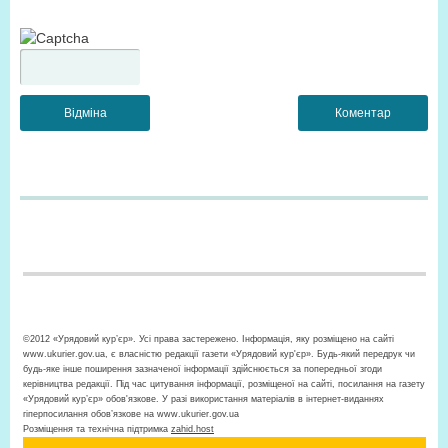
©2012 «Урядовий кур’єр». Усі права застережено. Інформація, яку розміщено на сайті
www.ukurier.gov.ua, є власністю редакції газети «Урядовий кур'єр». Будь-який передрук чи
будь-яке інше поширення зазначеної інформації здійснюється за попередньої згоди
керівництва редакції. Під час цитування інформації, розміщеної на сайті, посилання на газету
«Урядовий кур’єр» обов'язкове. У разі використання матеріалів в інтернет-виданнях
гіперпосилання обов’язкове на www.ukurier.gov.ua
Розміщення та технічна підтримка
zahid.host