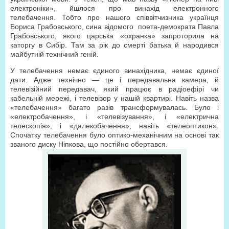
електроніки», йшлося про винахід електронного
телебачення. Тобто про нашого співвітчизника українця
Бориса Грабовського, сина відомого поета-демократа Павла
Грабовського, якого царська «охранка» запроторила на
каторгу в Сибір. Там за рік до смерті батька й народився
майбутній технічний геній.
У телебачення немає єдиного винахідника, немає єдиної
дати. Адже технічно — це і передавальна камера, й
телевізійний передавач, який працює в радіоефірі чи
кабельній мережі, і телевізор у нашій квартирі. Навіть назва
«телебачення» багато разів трансформувалась. Було і
«електробачення», і «телевізування», і «електрична
телескопія», і «далекобачення», навіть «телеоптикон».
Спочатку телебачення було оптико-механічним на основі так
званого диску Ніпкова, що постійно обертався.