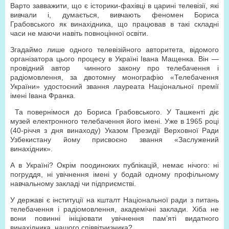
Варто завважити, що є історики-фахівці в царині телевізії, які
вивчали і, думається, вивчають феномен Бориса
Грабовського як винахідника, що працював в такі складні
часи не маючи навіть повноцінної освіти.
Згадаймо лише одного телевізійного авторитета, відомого
організатора цього процесу в Україні Івана Мащенка. Він —
провідний автор чинного закону про телебачення і
радіомовлення, за двотомну монографію «Телебачення
України» удостоєний звання лауреата Національної премії
імені Івана Франка.
Та повернімося до Бориса Грабовського. У Ташкенті діє
музей електронного телебачення його імені. Уже в 1965 році
(40-річчя з дня винаходу) Указом Президії Верховної Ради
Узбекистану йому присвоєно звання «Заслужений
винахідник».
А в Україні? Окрім поодиноких публікацій, немає нічого: ні
погруддя, ні увічнення імені у бодай одному профільному
навчальному закладі чи підприємстві.
У державі є інституції на кшталт Національної ради з питань
телебачення і радіомовлення, академічні заклади. Хіба не
вони повинні ініціювати увічнення пам’яті видатного
винахідника, нашого співвітчизника?