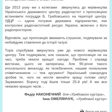
Ще 2013 року ми з колегами звернулись до керівництва
Українського державного центру радіочастот з пропозицією
встановити погруддя Б. Грабовського на території центру.
УДЦР — єдине потужне державне підприємство, яке
контролює радіочастотний ресурс України, включно з його
радіопростором.
Відповіли, що пропозицію вважають слушною, подякували за
небайдуже ставлення до історії галузі.
Торік спробував звернутись уже до нового керівництва
центру. Теж подякували, але сказали, що пропозиція не на
часі, треба чекати кращої нагоди. Проблем і справді
вистачає, цього не заперечиш. Але 90-річчя такого
епохального винаходу, як телебачення, нашим геніальним
співвітчизником — теж аргумент! Український самородок
зробив те, чого не могли винайти кращі голови світу!
Зауважимо: Борису тоді йшов тільки 25-й рік! А ми все
чекаємо кращих часів…
Федір НАКОНЕЧНИЙ
для «Урядового кур’єра»,
Інна ОМЕЛЯНЧУК,
«Урядовий кур’єр»
Версія для друку