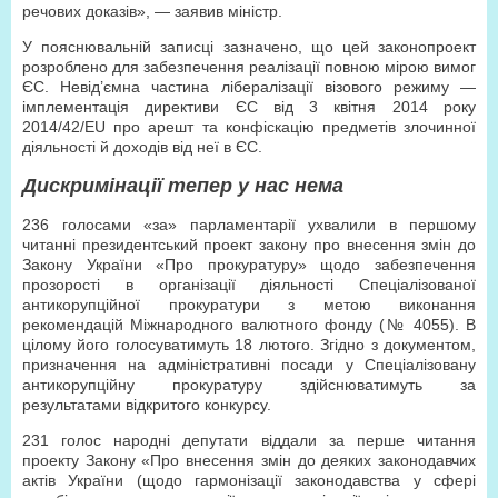
речових доказів», — заявив міністр.
У пояснювальній записці зазначено, що цей законопроект
розроблено для забезпечення реалізації повною мірою вимог
ЄС. Невід’ємна частина лібералізації візового режиму —
імплементація директиви ЄС від 3 квітня 2014 року
2014/42/EU про арешт та конфіскацію предметів злочинної
діяльності й доходів від неї в ЄС.
Дискримінації тепер у нас нема
236 голосами «за» парламентарії ухвалили в першому
читанні президентський проект закону про внесення змін до
Закону України «Про прокуратуру» щодо забезпечення
прозорості в організації діяльності Спеціалізованої
антикорупційної прокуратури з метою виконання
рекомендацій Міжнародного валютного фонду (№ 4055). В
цілому його голосуватимуть 18 лютого. Згідно з документом,
призначення на адміністративні посади у Спеціалізовану
антикорупційну прокуратуру здійснюватимуть за
результатами відкритого конкурсу.
231 голос народні депутати віддали за перше читання
проекту Закону «Про внесення змін до деяких законодавчих
актів України (щодо гармонізації законодавства у сфері