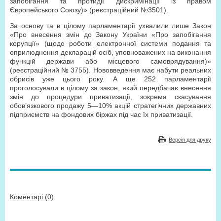
запобігання та протидії дискримінації із правом
Європейського Союзу)» (реєстраційний №3501).
За основу та в цілому парламентарії ухвалили лише Закон
«Про внесення змін до Закону України «Про запобігання
корупції» (щодо роботи електронної системи подання та
оприлюднення декларацій осіб, уповноважених на виконання
функцій держави або місцевого самоврядування)»
(реєстраційний № 3755). Нововведення має набути реальних
обрисів уже цього року. А ще 252 парламентарії
проголосували в цілому за закон, який передбачає внесення
змін до процедури приватизації, зокрема скасування
обов’язкового продажу 5—10% акцій стратегічних державних
підприємств на фондових біржах під час їх приватизації.
Версія для друку
Коментарі (0)