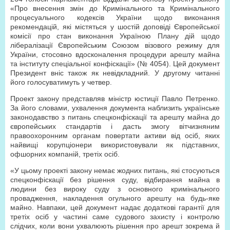
«Про внесення змін до Кримінального та Кримінального
процесуального кодексів України щодо виконання
рекомендацій, які містяться у шостій доповіді Європейської
комісії про стан виконання Україною Плану дій щодо
лібералізації Європейським Союзом візового режиму для
України, стосовно вдосконалення процедури арешту майна
та інституту спеціальної конфіскації» (№ 4054). Цей документ
Президент вніс також як невідкладний. У другому читанні
його голосуватимуть у четвер.
Проект закону представляв міністр юстиції Павло Петренко.
За його словами, ухвалення документа наблизить українське
законодавство з питань спецконфіскації та арешту майна до
європейських стандартів і дасть змогу вітчизняним
правоохоронним органам повертати активи від осіб, яких
найвищі корупціонери використовували як підставних,
офшорних компаній, третіх осіб.
«У цьому проекті закону немає жодних питань, які стосуються
спецконфіскації без рішення суду, відбирання майна в
людини без вироку суду з основного кримінального
провадження, накладення огульного арешту на будь-яке
майно. Навпаки, цей документ надає додаткові гарантії для
третіх осіб у частині саме судового захисту і контролю
слідчих, коли вони ухвалюють рішення про арешт зокрема й