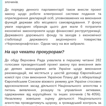
злочинів.
До порядку денного парламентарії також внесли проект
закону щодо роботи електронної системи подання та
оприлюднення декларацій осіб, уповноважених на виконання
функцій держави або місцевого самоврядування. У фокус
уваги народних обранців цього дня мали б потрапити
економічні законопроекти щодо фінансової реструктуризації,
Державного дорожнього фонду та заходів з економічної
стабілізації державного акціонерного товариства
«Чорноморнафтогаз». Однак часу на все забракло.
На що чекати прокурорам?
До обіду Верховна Рада ухвалила в першому читанні 282
голосами президентський проект закону про внесення змін
до деяких законодавчих актів України щодо виконання
рекомендацій, які містяться у шостій доповіді Європейської
комісії про стан виконання Україною Плану дій з лібералізації
Європейським Союзом візового режиму для України стосовно
вдосконалення засад діяльності Національного агентства з
питань виявлення, розшуку та управління активами,
одержаними від корупційних та інших злочинів (№4056).
Незалежну зовнішню оцінку діяльності Національного
агентства проводитимуть щороку, а громадський контроль за