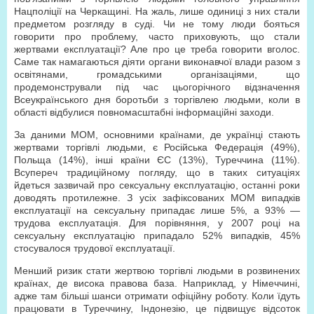
Нацполіції на Черкащині. На жаль, лише одиниці з них стали
предметом розгляду в суді. Чи не тому люди бояться
говорити про проблему, часто приховують, що стали
жертвами експлуатації? Але про це треба говорити вголос.
Саме так намагаються діяти органи виконавчої влади разом з
освітянами, громадськими організаціями, що
продемонстрували під час цьогорічного відзначення
Всеукраїнського дня боротьби з торгівлею людьми, коли в
області відбулися повномасштабні інформаційні заходи.
За даними МОМ, основними країнами, де українці стають
жертвами торгівлі людьми, є Російська Федерація (49%),
Польща (14%), інші країни ЄС (13%), Туреччина (11%).
Всупереч традиційному погляду, що в таких ситуаціях
йдеться зазвичай про сексуальну експлуатацію, останні роки
доводять протилежне. З усіх зафіксованих МОМ випадків
експлуатації на сексуальну припадає лише 5%, а 93% —
трудова експлуатація. Для порівняння, у 2007 році на
сексуальну експлуатацію припадало 52% випадків, 45%
стосувалося трудової експлуатації.
Менший ризик стати жертвою торгівлі людьми в розвинених
країнах, де висока правова база. Наприклад, у Німеччині,
адже там більші шанси отримати офіційну роботу. Коли їдуть
працювати в Туреччину, Індонезію, це підвищує відсоток