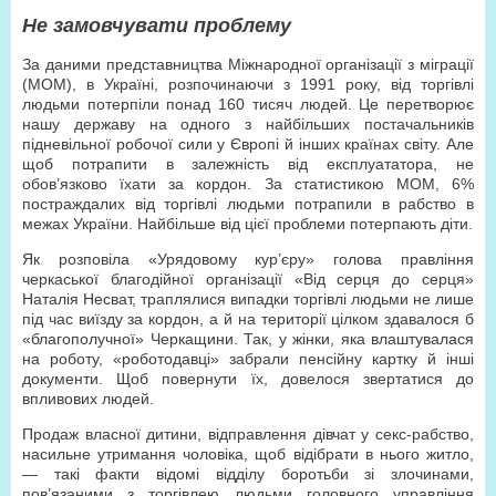
Не замовчувати проблему
За даними представництва Міжнародної організації з міграції
(МОМ), в Україні, розпочинаючи з 1991 року, від торгівлі
людьми потерпіли понад 160 тисяч людей. Це перетворює
нашу державу на одного з найбільших постачальників
підневільної робочої сили у Європі й інших країнах світу. Але
щоб потрапити в залежність від експлуататора, не
обов’язково їхати за кордон. За статистикою МОМ, 6%
постраждалих від торгівлі людьми потрапили в рабство в
межах України. Найбільше від цієї проблеми потерпають діти.
Як розповіла «Урядовому кур’єру» голова правління
черкаської благодійної організації «Від серця до серця»
Наталія Несват, траплялися випадки торгівлі людьми не лише
під час виїзду за кордон, а й на території цілком здавалося б
«благополучної» Черкащини. Так, у жінки, яка влаштувалася
на роботу, «роботодавці» забрали пенсійну картку й інші
документи. Щоб повернути їх, довелося звертатися до
впливових людей.
Продаж власної дитини, відправлення дівчат у секс-рабство,
насильне утримання чоловіка, щоб відібрати в нього житло,
— такі факти відомі відділу боротьби зі злочинами,
пов’язаними з торгівлею людьми головного управління