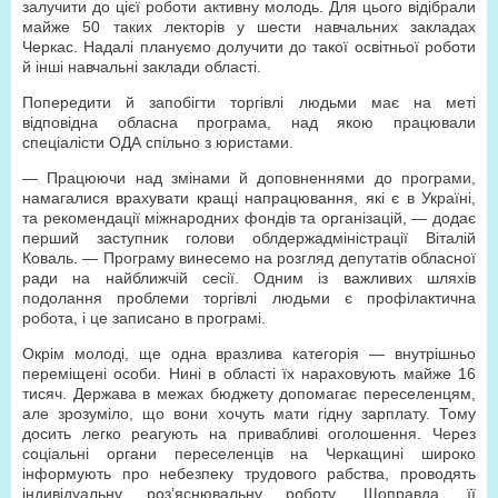
залучити до цієї роботи активну молодь. Для цього відібрали
майже 50 таких лекторів у шести навчальних закладах
Черкас. Надалі плануємо долучити до такої освітньої роботи
й інші навчальні заклади області.
Попередити й запобігти торгівлі людьми має на меті
відповідна обласна програма, над якою працювали
спеціалісти ОДА спільно з юристами.
— Працюючи над змінами й доповненнями до програми,
намагалися врахувати кращі напрацювання, які є в Україні,
та рекомендації міжнародних фондів та організацій, — додає
перший заступник голови облдержадміністрації Віталій
Коваль. — Програму винесемо на розгляд депутатів обласної
ради на найближчій сесії. Одним із важливих шляхів
подолання проблеми торгівлі людьми є профілактична
робота, і це записано в програмі.
Окрім молоді, ще одна вразлива категорія — внутрішньо
переміщені особи. Нині в області їх нараховують майже 16
тисяч. Держава в межах бюджету допомагає переселенцям,
але зрозуміло, що вони хочуть мати гідну зарплату. Тому
досить легко реагують на привабливі оголошення. Через
соціальні органи переселенців на Черкащині широко
інформують про небезпеку трудового рабства, проводять
індивідуальну роз’яснювальну роботу. Щоправда, її