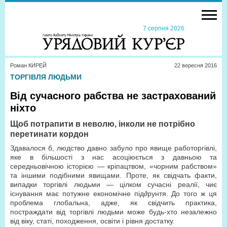
7 серпня 2026
Роман КИРЕЙ
22 вересня 2016
ТОРГІВЛЯ ЛЮДЬМИ
Від сучасного рабства не застрахований
ніхто
Щоб потрапити в неволю, інколи не потрібно
перетинати кордон
Здавалося б, людство давно забуло про явище работоргівлі,
яке в більшості з нас асоціюється з давньою та
середньовічною історією — кріпацтвом, «чорним рабством»
та іншими подібними явищами. Проте, як свідчать факти,
випадки торгівлі людьми — цілком сучасні реалії, чиє
існування має потужне економічне під∂рунтя. До того ж ця
проблема глобальна, адже, як свідчить практика,
постраждати від торгівлі людьми може будь-хто незалежно
від віку, статі, походження, освіти і рівня достатку.