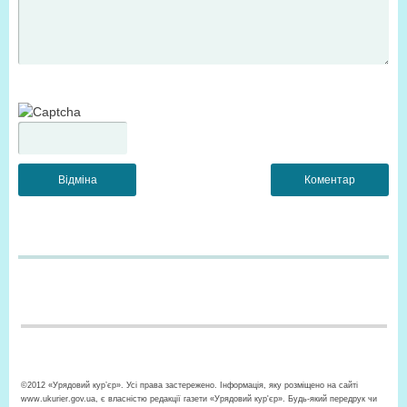
©2012 «Урядовий кур’єр». Усі права застережено. Інформація, яку розміщено на сайті
www.ukurier.gov.ua, є власністю редакції газети «Урядовий кур'єр». Будь-який передрук чи