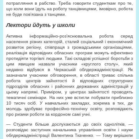
потрапляння в рабство. Треба говорити студенткам про те,
що коли вони їдуть на роботу танцівницями, імовірно, робота
не буде пов’язана з танцями.
Лектори йдуть у школи
Активна інформаційно-роз’яснювальна робота серед
населення різних категорій, сталий соціальний і економічний
розвиток регіону, співпраця з громадськими організаціями,
реалізація відповідних обласних програм можуть ефективно
протидіяти торгівлі людьми. Такі складові успішної боротьби з
цим явищем назвали учасники «круглого столу», який
недавно відбувся в Черкаській облдержадміністрації. Як
зазначали учасники обговорення, в області триває спільна
робота центрів зайнятості й відповідних структурних
підрозділів обласних і районних державних адміністрацій у
цьому напрямі. Приміром, у центрах зайнятості проводять
тематичні семінари. На них уже встигли побувати приблизно
10 тисяч осіб. У навчальних закладах, зокрема в тих, де
молодь здобуває професійно-технічну освіту, розповідають
про ризики роботи за кордоном самі учні.
— Студенти більше дослухаються до своїх однолітків, —
розповідає заступник начальника управління освіти і науки
облдержадміністрації Валентина Ткаченко. — Тому вирішили