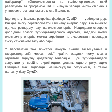
лабораторії «Оптоелектроніка та геліоенергетика», який
реалізують за програмою НАТО «Наука заради миру» спільно з
університетом іспанського міста Валенсія.
Іще одна унікальна розробка фахівців СумДУ — турбодетандер.
Він дає змогу перетворювати стиснену енергію пару, яка виникає
під час розподілу газу, на електроенергію. Нещодавно створено
дослідний зразок турбодетандерного агрегату, завдяки якому
електричну енергію можна виробляти на використанні перепадів
тиску стисненого газу або пари.
У перспективі такі пристрої можуть знайти застосування в
газорозподільній мережі всієї країни, завдяки чому можна
отримати відчутну додаткову генерацію. Щоб турбодетандери
запустити у серійне виробництво, досить одного року, адже
Сумщина має відповідні машинобудівні потужності, а також
належну базу СумДУ.