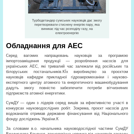
Турбодетандер сумських науковців дає змогу
перетворювати стиснену енергію пару, яка
виникає під час розподілу газу, на
електроенергію
Обладнання для АЕС
Серед вагомих напрацювань науковців за програмою
імпортозаміщення продукції — розроблення насосів для
українських АЕС, які тривалий час залежали від російських та
білоруських постачальників.КЇх виробництво за проєктом
науковців кафедри прикладної гідроаеромеханіки і науково­
експертного центру атомного та енергетичного машинобудування
дадуть змогу повністю забезпечити потреби вітчизняних
підприємств атомної енергетики.
СумДУ — один з лідерів серед вишів за ефективністю участі в
конкурсах науково­дослідних робіт. Зокрема, проєкт насосів для
водоканалів отримав державне фінансування від Національного
фонду досліджень України.К
За словами в.о. начальника науково­дослідної частини СумДУ
Владислава Кондуся, технологічна новинка від науковців закладу