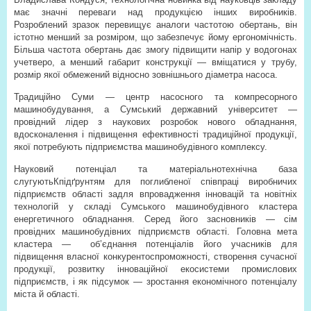
має значні переваги над продукцією інших виробників.
Розроблений зразок перевищує аналоги частотою обертань, він
істотно менший за розміром, що забезпечує йому ергономічність.
Більша частота обертань дає змогу підвищити напір у водогонах
учетверо, а менший габарит конструкції — вміщатися у трубу,
розмір якої обмежений відносно зовнішнього діаметра насоса.
Традиційно Суми — центр насосного та компресорного
машинобудування, а Сумський державний університет —
провідний лідер з наукових розробок нового обладнання,
вдосконалення і підвищення ефективності традиційної продукції,
якої потребують підприємства машинобудівного комплексу.
Науковий потенціал та матеріально­технічна база
слугуютьКпідґрунтям для поглибленої співпраці виробничих
підприємств області задля впровадження інновацій та новітніх
технологій у складі Сумського машинобудівного кластера
енергетичного обладнання. Серед його засновників — сім
провідних машинобудівних підприємств області. Головна мета
кластера —
об’єднання потенціалів його учасників для
підвищення власної конкурентоспроможності, створення сучасної
продукції, розвитку інноваційної екосистеми промислових
підприємств, і як підсумок — зростання економічного потенціалу
міста й області.