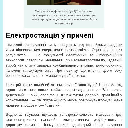
За проєктом фахівців СумДУ «Система
моніторингу електроспоживання» сама дає
змогу зрозуміти, де можна зекономити. Фото
надав автор
Електростанція у причепі
Тривалий час науковці вишу працюють над розробками, завдяки
яким підвищується енергетична незалежність. Один з успішних
результатів — на факультеті електроніки та інформаційних
технологій створили мобільний причеп­електростанцію, здатний
виробляти струм завдяки комбінованому використанню сонячних
панелей та акумуляторів. Про новинку ще в січні цього року
розповів канал «Голос Америки українською».
Пристрій трохи подібний до відповідної конструкції Ілона Маска,
однак його виготовили майже на місяць раніше. Він значно
дешевший — обійшовся менш як у 4 тисячі доларів, зручніший у
користуванні
— за потреби його може розгорнути­згорнути одна
людина впродовж 5—7 хвилин.
Водночас науковці шукають та вдосконалюють матеріали для
фотоелектричних панелей, альтернативних дефіцитному і
дорогому кремнію. Цьому сприяє відповідний проєкт наукової