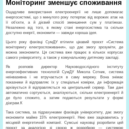
Моніторинг зменшує споживання
Ощадливе використання електроенергії не лише допомагає
енергосистемі, що з минулого року потерпає від ворожих атак на
її об’єкти, а й дієвий спосіб зменшення сум у платіжках.
Незалежно від того, в якому стані енергосистема та скільки
доступно енергії, економити — завжди хороша ідея.
Цього року фахівці СумДУ втілили цікавий проєкт «Система
моніторингу електроспоживання», що дає змогу зрозуміти, де
можна зекономити. Ця система вже працює в кількох корпусах
самого університету, а також у комунальному дитячому закладі.
Як розповів директор Науково­дослідного інституту
енергоефективних технологій СумДУ Микола Сотник, система
неінвазивна і не втручається в саму мережу. Вона знімає
показники й відправляє їх у спеціальні комірки, де інформація
архівується й відправляється на центральний сервер. Там дані
автоматично сортуються, аналізуються, скільки електроенергії й
де було спожито, а затим подаються результати у формі
діаграм.К
Така система, за підрахунками фахівців університету, дає змогу
економити майже 15% електроенергії. Нею вже зацікавились у
місцевій енергетичній компанії. Сумські науковці розробили цей
проєкт за аналогією зі своєю ж розробкою — системою