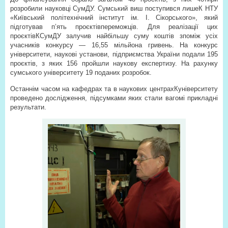
розробили науковці СумДУ. Сумський виш поступився лишеК НТУ
«Київський політехнічний інститут ім. І. Сікорського», який
підготував п’ять проєктів­переможців. Для реалізації цих
проєктівКСумДУ залучив найбільшу суму коштів з­поміж усіх
учасників конкурсу — 16,55 мільйона гривень. На конкурс
університети, наукові установи, підприємства України подали 195
проєктів, з яких 156 пройшли наукову експертизу. На рахунку
сумського університету 19 поданих розробок.
Останнім часом на кафедрах та в наукових центрахКуніверситету
проведено дослідження, підсумками яких стали вагомі прикладні
результати.