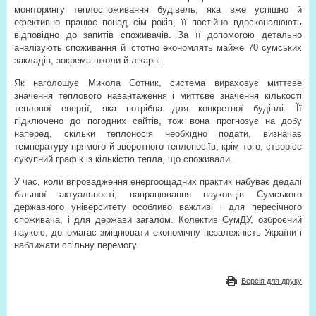
моніторингу теплоспоживання будівель, яка вже успішно й
ефективно працює понад сім років, її постійно вдосконалюють
відповідно до запитів споживачів. За її допомогою детально
аналізують споживання й істотно економлять майже 70 сумських
закладів, зокрема школи й лікарні.
Як наголошує Микола Сотник, система вираховує миттєве
значення теплового навантаження і миттєве значення кількості
теплової енергії, яка потрібна для конкретної будівлі. Її
підключено до погодних сайтів, тож вона прогнозує на добу
наперед, скільки теплоносія необхідно подати, визначає
температуру прямого й зворотного теплоносіїв, крім того, створює
сукупний графік із кількістю тепла, що споживали.
У час, коли впровадження енергоощадних практик набуває дедалі
більшої актуальності, напрацювання науковців Сумського
державного університету особливо важливі і для пересічного
споживача, і для держави загалом. Колектив СумДУ, озброєний
наукою, допомагає зміцнювати економічну незалежність України і
наближати спільну перемогу.
Версія для друку