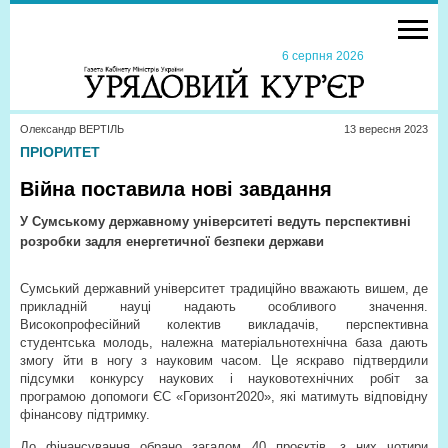
6 серпня 2026
Олександр ВЕРТІЛЬ
13 вересня 2023
ПРІОРИТЕТ
Війна поставила нові завдання
У Сумському державному університеті ведуть перспективні
розробки задля енергетичної безпеки держави
Сумський державний університет традиційно вважають вишем, де
прикладній науці надають особливого значення.
Високопрофесійний колектив викладачів, перспективна
студентська молодь, належна матеріально­технічна база дають
змогу йти в ногу з науковим часом. Це яскраво підтвердили
підсумки конкурсу наукових і науково­технічних робіт за
програмою допомоги ЄС «Горизонт­2020», які матимуть відповідну
фінансову підтримку.
До фінансування обрано загалом 40 проєктів, з них чотири