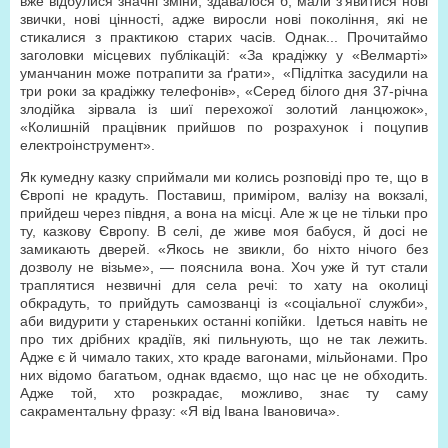
вже відбулися значні зміни, здавалося б, мали з’явитися нові
звички, нові цінності, адже виросли нові покоління, які не
стикалися з практикою старих часів. Однак... Прочитаймо
заголовки місцевих публікацій: «За крадіжку у «Велмарті»
уманчанин може потрапити за ґрати», «Підлітка засудили на
три роки за крадіжку телефонів», «Серед білого дня 37-річна
злодійка зірвала із шиї перехожої золотий ланцюжок»,
«Колишній працівник прийшов по розрахунок і поцупив
електроінструмент».
Як кумедну казку сприймали ми колись розповіді про те, що в
Європі не крадуть. Поставиш, приміром, валізу на вокзалі,
прийдеш через півдня, а вона на місці. Але ж це не тільки про
ту, казкову Європу. В селі, де живе моя бабуся, й досі не
замикають дверей. «Якось не звикли, бо ніхто нічого без
дозволу не візьме», — пояснила вона. Хоч уже й тут стали
траплятися незвичні для села речі: то хату на околиці
обкрадуть, то прийдуть самозванці із «соціальної служби»,
аби видурити у стареньких останні копійки. Ідеться навіть не
про тих дрібних крадіїв, які пильнують, що не так лежить.
Адже є й чимало таких, хто краде вагонами, мільйонами. Про
них відомо багатьом, однак вдаємо, що нас це не обходить.
Адже той, хто розкрадає, можливо, знає ту саму
сакраментальну фразу: «Я від Івана Івановича».