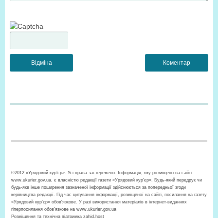
©2012 «Урядовий кур’єр». Усі права застережено. Інформація, яку розміщено на сайті
www.ukurier.gov.ua, є власністю редакції газети «Урядовий кур'єр». Будь-який передрук чи
будь-яке інше поширення зазначеної інформації здійснюється за попередньої згоди
керівництва редакції. Під час цитування інформації, розміщеної на сайті, посилання на газету
«Урядовий кур’єр» обов'язкове. У разі використання матеріалів в інтернет-виданнях
гіперпосилання обов’язкове на www.ukurier.gov.ua
Розміщення та технічна підтримка
zahid.host