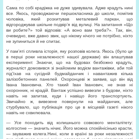
Сама по собі крадіжка не дуже здивувала. Адже крадуть нині
все. Якось, проводжаючи першокласника до школи, помітив
чоловіка, який розхитував металевий паркан, що
відгороджував шкільне подвір’я від вулиці. На запитання «Що
ви робите?» той відповів: «А воно вам треба?». Так, він,
очевидно, вже давно звик, що нікому нічого не потрібно, ніхто
не зупиниться й не спитає.
У пам’яті спливла історія, яку розповів колега. Якось (було це
в перші роки незалежності нашої держави) він влаштував
експеримент. Знаючи, що на будовах безбожно крадуть,
журналіст домовився зі знайомим водієм вантажівки, аби той
під’їхав на сусідній будмайданчик і навантажив кілька
залізобетонних панелей. Охоронцеві ж заявив, що він від
Івана Івановича. Хто такий Іван Іванович, не знав ні
охоронник, ні крадій. Вантаж успішно вивезли з будови, ніхто
навіть не запитав, куди і навіщо його транспортують.
Звичайно ж, вивезене повернули на майданчик, але
стурбувало, що публікація про це в місцевій газеті нікого
навіть не схвилювала.
— Усе походить від колишнього совкового менталітету:
колгоспне — значить нічиє. Його можна спокійнісінько красти,
— зауважив колега.Нині, коли в країні за роки незалежності